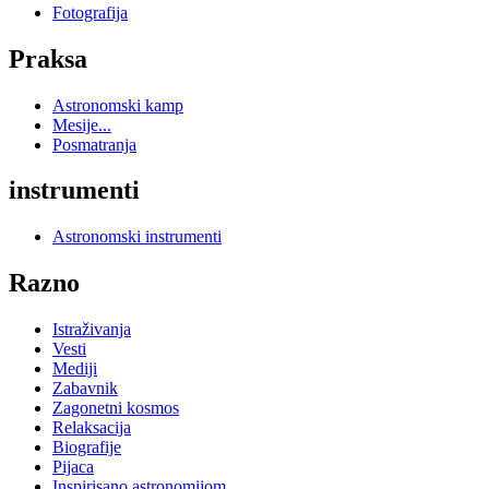
Fotografija
Praksa
Astronomski kamp
Mesije...
Posmatranja
instrumenti
Astronomski instrumenti
Razno
Istraživanja
Vesti
Mediji
Zabavnik
Zagonetni kosmos
Relaksacija
Biografije
Pijaca
Inspirisano astronomijom