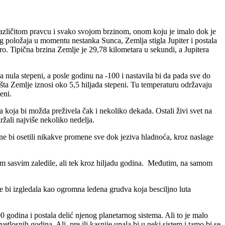
 različitom pravcu i svako svojom brzinom, onom koju je imalo dok je
nog položaja u momentu nestanka Sunca, Zemlja stigla Jupiter i postala
mro. Tipična brzina Zemlje je 29,78 kilometara u sekundi, a Jupitera
nula stepeni, a posle godinu na -100 i nastavila bi da pada sve do
išta Zemlje iznosi oko 5,5 hiljada stepeni. Tu temperaturu održavaju
eni.
la koja bi možda preživela čak i nekoliko dekada. Ostali živi svet na
ržali najviše nekoliko nedelja.
e bi osetili nikakve promene sve dok jeziva hladnoća, kroz naslage
om sasvim zaledile, ali tek kroz hiljadu godina. Međutim, na samom
ne bi izgledala kao ogromna ledena grudva koja besciljno luta
 godina i postala delić njenog planetarnog sistema. Ali to je malo
tlosnih godina. Ali, pre ili kasnije upala bi u neki sistem i tamo bi se