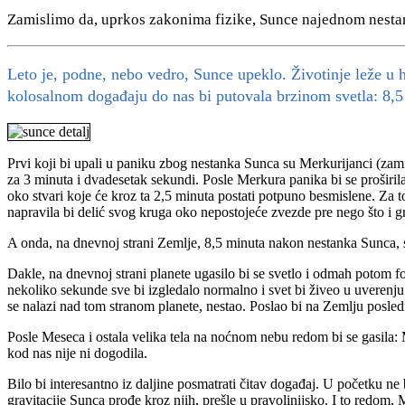
Zamislimo da, uprkos zakonima fizike, Sunce najednom nestane
Leto je, podne, nebo vedro, Sunce upeklo. Životinje leže u h
kolosalnom događaju do nas bi putovala brzinom svetla: 8,5
Prvi koji bi upali u paniku zbog nestanka Sunca su Merkurijanci (zami
za 3 minuta i dvadesetak sekundi. Posle Merkura panika bi se proširila
oko stvari koje će kroz ta 2,5 minuta postati potpuno besmislene. Za t
napravila bi delić svog kruga oko nepostojeće zvezde pre nego što i gr
A onda, na dnevnoj strani Zemlje, 8,5 minuta nakon nestanka Sunca, sv
Dakle, na dnevnoj strani planete ugasilo bi se svetlo i odmah potom f
nekoliko sekunde sve bi izgledalo normalno i svet bi živeo u uverenju 
se nalazi nad tom stranom planete, nestao. Poslao bi na Zemlju posled
Posle Meseca i ostala velika tela na noćnom nebu redom bi se gasila: Ma
kod nas nije ni dogodila.
Bilo bi interesantno iz daljine posmatrati čitav događaj. U početku ne 
gravitacije Sunca prođe kroz njih, prešle u pravolinijsko. I to redom,