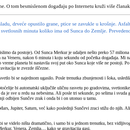
. O tom besmislenom događaju po Internetu kruži više članaka,
ladu, drveće opustilo grane, ptice se zavukle u krošnje. Asfa
 svetlosnih minuta koliko ima od Sunca do Zemlje. Prevedeno 
slimo da postoje). Od Sunca Merkur je udaljen nešto preko 57 miliona k
 na Veneru, nakon 6 minuta i koju sekundu od početka događaja. Mi na Ze
o vreme planeta bi nastavila svoj put oko Sunca koje više ne postoji. P
avitacija te zvezde iščezne.
etlo bi se najednom ugasilo. Posle trenutka zbunjenosti i šoka, usledil
otoćelije bi automatski uključile uličnu rasvetu po gradovima, svetioni
da je sve u redu na nebesima. Ali posle tri sekunde, po selima i svuda 
nji odbijen Sunčev zrak i onda bi i on utonuo u tamu.
rs, Jupiter, Saturn, već kako poslednji Sunčevi zraci stižu do njih. Ali
bi se videlo ništa dramatično, i samo bi u jednom trenutku, bez vidljivo
 Merkur, Venera, Zemlja… kako se gravitacija gasi.