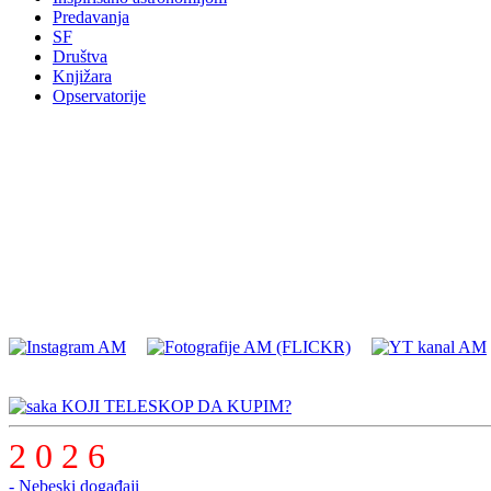
Predavanja
SF
Društva
Knjižara
Opservatorije
KOJI TELESKOP DA KUPIM?
2 0 2 6
- Nebeski događaji