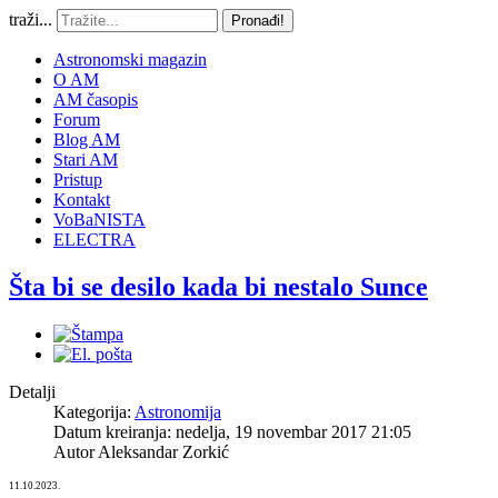
traži...
Pronađi!
Astronomski magazin
O AM
AM časopis
Forum
Blog AM
Stari AM
Pristup
Kontakt
VoBaNISTA
ELECTRA
Šta bi se desilo kada bi nestalo Sunce
Detalji
Kategorija:
Astronomija
Datum kreiranja: nedelja, 19 novembar 2017 21:05
Autor
Aleksandar Zorkić
11.10.2023.