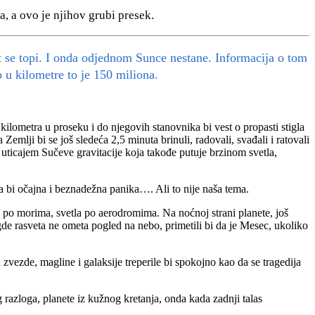
 a ovo je njihov grubi presek.
lt se topi. I onda odjednom Sunce nestane. Informacija o tom
u kilometre to je 150 miliona.
ilometra u proseku i do njegovih stanovnika bi vest o propasti stigla
mlji bi se još sledeća 2,5 minuta brinuli, radovali, svađali i ratovali
o uticajem Sučeve gravitacije koja takođe putuje brzinom svetla,
a bi očajna i beznadežna panika…. Ali to nije naša tema.
ke po morima, svetla po aerodromima. Na noćnoj strani planete, još
gde rasveta ne ometa pogled na nebo, primetili bi da je Mesec, ukoliko
 zvezde, magline i galaksije treperile bi spokojno kao da se tragedija
g razloga, planete iz kužnog kretanja, onda kada zadnji talas