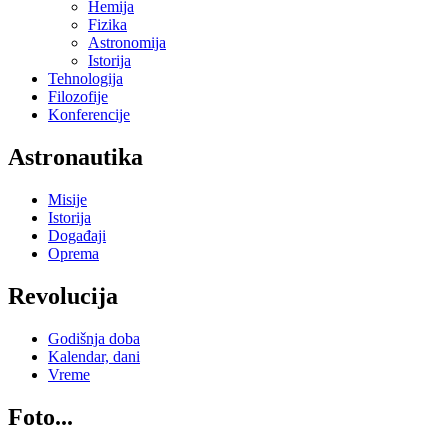
Hemija
Fizika
Astronomija
Istorija
Tehnologija
Filozofije
Konferencije
Astronautika
Misije
Istorija
Događaji
Oprema
Revolucija
Godišnja doba
Kalendar, dani
Vreme
Foto...