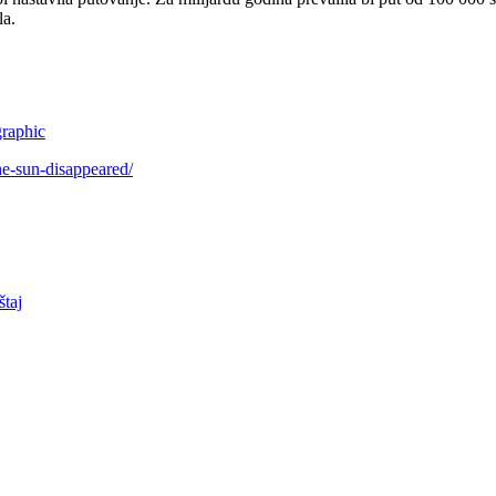
la.
graphic
e-sun-disappeared/
taj