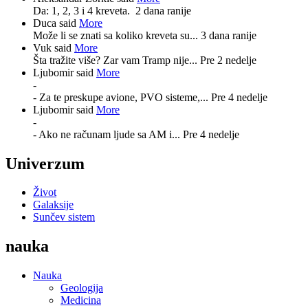
Da: 1, 2, 3 i 4 kreveta.
2 dana ranije
Duca said
More
Može li se znati sa koliko kreveta su...
3 dana ranije
Vuk said
More
Šta tražite više? Zar vam Tramp nije...
Pre 2 nedelje
Ljubomir said
More
-
- Za te preskupe avione, PVO sisteme,...
Pre 4 nedelje
Ljubomir said
More
-
- Ako ne računam ljude sa AM i...
Pre 4 nedelje
Univerzum
Život
Galaksije
Sunčev sistem
nauka
Nauka
Geologija
Medicina