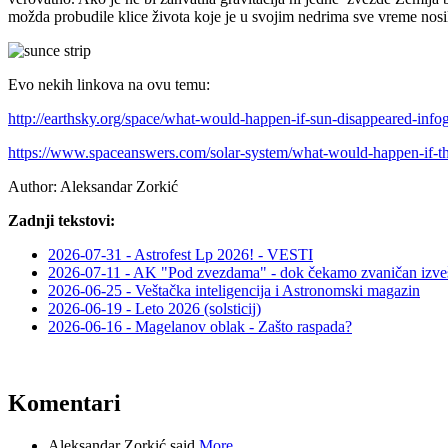
možda probudile klice života koje je u svojim nedrima sve vreme nosi
Evo nekih linkova na ovu temu:
http://earthsky.org/space/what-would-happen-if-sun-disappeared-info
https://www.spaceanswers.com/solar-system/what-would-happen-if-th
Author:
Aleksandar Zorkić
Zadnji tekstovi:
2026-07-31 - Astrofest Lp 2026! - VESTI
2026-07-11 - AK "Pod zvezdama" - dok čekamo zvaničan izveš
2026-06-25 - Veštačka inteligencija i Astronomski magazin
2026-06-19 - Leto 2026 (solsticij)
2026-06-16 - Magelanov oblak - Zašto raspada?
Komentari
Aleksandar Zorkić said
More