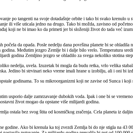
ovanje po tangenti na svoje dotadašnje orbite i tako bi svako krenulo u
o manje ili više uticala jedno na drugo. Tako bi možda, zavisno od počet
gađaj koji ne bi imao ko da primeti jer bi složeniji život do tada već izu
očela da opada. Posle nedelju dana površina planete bi se ohladila na 
ona godina. Međutim jezgro Zemlje bi i dalje bilo vrelo. Temperatura sred
ijardi godina Zemljino jezgro se ohladilo za svega nekoliko stotina step
oliko nedelja, uvela. Izuzetak bi mogla da budu retka, vrlo velika staba
 Jedino bi strvinari neko vreme imali hrane u izobilju, ali i oni bi izd
stale godinama. To su mikroorganizmi koji ne zavise od Sunca i koji n
zatim usporio dalje zamrzavanje dubokih voda. Ipak i one bi se vremen
nostavni život mogao da opstane više milijardi godina.
mlja ostala bez svog štita od kosmičkog zračenja. Cela planeta iz dalji
 godine. Ako bi krenula ka toj zvezdi Zemlja bi do nje stigla na 43 000
 nastavila putovanje. Za milijardu godina prevalila bi put od 100 000 sve