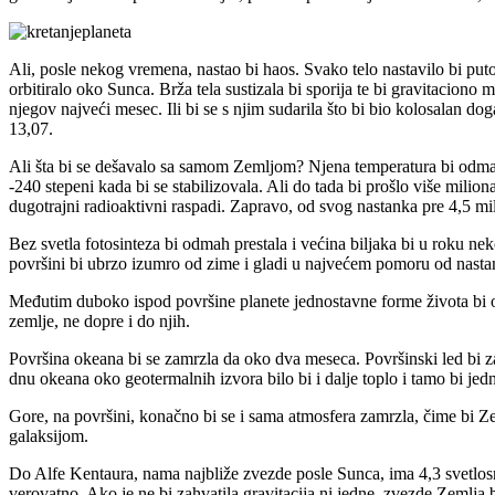
Ali, posle nekog vremena, nastao bi haos. Svako telo nastavilo bi put
orbitiralo oko Sunca. Brža tela sustizala bi sporija te bi gravitacion
njegov najveći mesec. Ili bi se s njim sudarila što bi bio kolosalan do
13,07.
Ali šta bi se dešavalo sa samom Zemljom? Njena temperatura bi odmah p
-240 stepeni kada bi se stabilizovala. Ali do tada bi prošlo više mili
dugotrajni radioaktivni raspadi. Zapravo, od svog nastanka pre 4,5 mil
Bez svetla fotosinteza bi odmah prestala i većina biljaka bi u roku nek
površini bi ubrzo izumro od zime i gladi u najvećem pomoru od nastanka.
Međutim duboko ispod površine planete jednostavne forme života bi op
zemlje, ne dopre i do njih.
Površina okeana bi se zamrzla da oko dva meseca. Površinski led bi 
dnu okeana oko geotermalnih izvora bilo bi i dalje toplo i tamo bi jed
Gore, na površini, konačno bi se i sama atmosfera zamrzla, čime bi Ze
galaksijom.
Do Alfe Kentaura, nama najbliže zvezde posle Sunca, ima 4,3 svetlosne
verovatno. Ako je ne bi zahvatila gravitacija ni jedne zvezde Zemlja bi