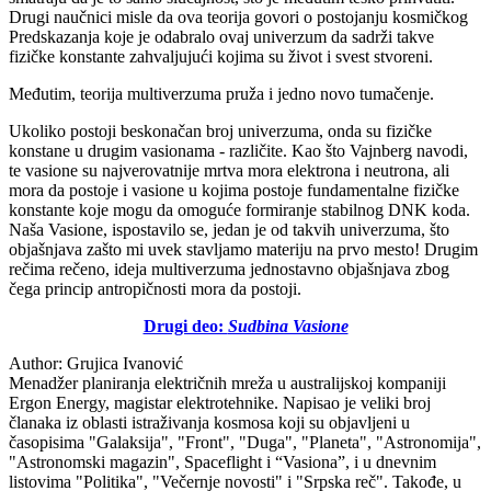
Drugi naučnici misle da ova teorija govori o postojanju kosmičkog
Predskazanja koje je odabralo ovaj univerzum da sadrži takve
fizičke konstante zahvaljujući kojima su život i svest stvoreni.
Međutim, teorija multiverzuma pruža i jedno novo tumačenje.
Ukoliko postoji beskonačan broj univerzuma, onda su fizičke
konstane u drugim vasionama - različite. Kao što Vajnberg navodi,
te vasione su najverovatnije mrtva mora elektrona i neutrona, ali
mora da postoje i vasione u kojima postoje fundamentalne fizičke
konstante koje mogu da omoguće formiranje stabilnog DNK koda.
Naša Vasione, ispostavilo se, jedan je od takvih univerzuma, što
objašnjava zašto mi uvek stavljamo materiju na prvo mesto! Drugim
rečima rečeno, ideja multiverzuma jednostavno objašnjava zbog
čega princip antropičnosti mora da postoji.
Drugi deo:
Sudbina Vasione
Author:
Grujica Ivanović
Menadžer planiranja električnih mreža u australijskoj kompaniji
Ergon Energy, magistar elektrotehnike. Napisao je veliki broj
članaka iz oblasti istraživanja kosmosa koji su objavljeni u
časopisima "Galaksija", "Front", "Duga", "Planeta", "Astronomija",
"Astronomski magazin", Spaceflight i “Vasiona”, i u dnevnim
listovima "Politika", "Večernje novosti" i "Srpska reč". Takođe, u