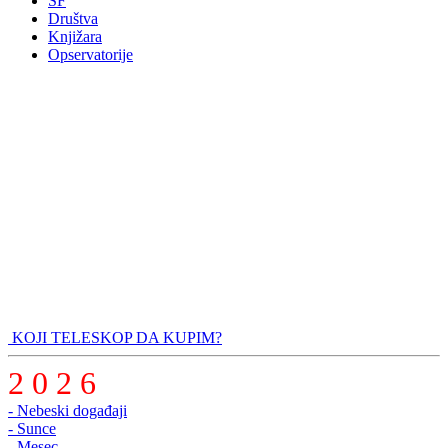
SF
Društva
Knjižara
Opservatorije
KOJI TELESKOP DA KUPIM?
2 0 2 6
- Nebeski događaji
- Sunce
- Mesec