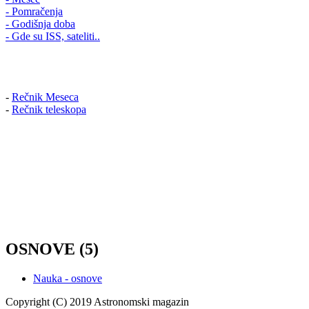
- Pomračenja
- Godišnja doba
- Gde su ISS, sateliti..
-
Rečnik Meseca
-
Rečnik teleskopa
OSNOVE (5)
Nauka - osnove
Copyright (C) 2019 Astronomski magazin