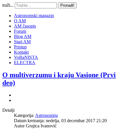
traži...
Pronađi!
Astronomski magazin
O AM
AM časopis
Forum
Blog AM
Stari AM
Pristup
Kontakt
VoBaNISTA
ELECTRA
O multiverzumu i kraju Vasione (Prvi
deo)
Detalji
Kategorija:
Astronomija
Datum kreiranja: nedelja, 03 decembar 2017 21:20
Autor
Grujica Ivanović