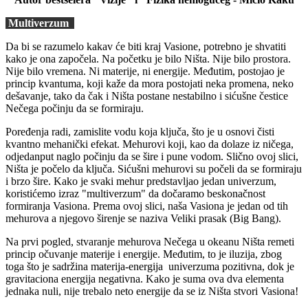
Multiverzum
Da bi se razumelo kakav će biti kraj Vasione, potrebno je shvatiti
kako je ona započela. Na početku je bilo Ništa. Nije bilo prostora.
Nije bilo vremena. Ni materije, ni energije. Međutim, postojao je
princip kvantuma, koji kaže da mora postojati neka promena, neko
dešavanje, tako da čak i Ništa postane nestabilno i sićušne čestice
Nečega počinju da se formiraju.
Poređenja radi, zamislite vodu koja ključa, što je u osnovi čisti
kvantno mehanički efekat. Mehurovi koji, kao da dolaze iz ničega,
odjedanput naglo počinju da se šire i pune vodom. Slično ovoj slici,
Ništa je počelo da ključa. Sićušni mehurovi su počeli da se formiraju
i brzo šire. Kako je svaki mehur predstavljao jedan univerzum,
koristićemo izraz "multiverzum" da dočaramo beskonačnost
formiranja Vasiona. Prema ovoj slici, naša Vasiona je jedan od tih
mehurova a njegovo širenje se naziva Veliki prasak (Big Bang).
Na prvi pogled, stvaranje mehurova Nečega u okeanu Ništa remeti
princip očuvanje materije i energije. Međutim, to je iluzija, zbog
toga što je sadržina materija-energija univerzuma pozitivna, dok je
gravitaciona energija negativna. Kako je suma ova dva elementa
jednaka nuli, nije trebalo neto energije da se iz Ništa stvori Vasiona!