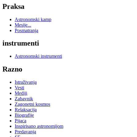
Praksa
Astronomski kamp
Mesije...
Posmatranja
instrumenti
Astronomski instrumenti
Razno
Istraživanja
Vesti
Mediji
Zabavnik
Zagonetni kosmos
Relaksacija
Biografije
Pijaca
Inspirisano astronomijom
Predavanja