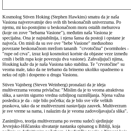
Kosmolog Stiven Hoking (Stephen Hawkins) smatra da je naša
Vasiona najverovatnije deo svih tih beskonačnih univerzuma. Po
njemu, mi ko-postojimo u beskonačnom moru ostalih mehurova
(koje on zove "bebama Vasione"), međutim naša Vasiona je
specijalna. Ona je najstabilnija, i njena šansa da postoji i opstane je
najveća. On misli da su sve ove "bebe Vasione" međusobno
povezane beskonačnom mrežom tananih "crvotočina" (wormholes -
"rupe od crva", izraz koji kosmolozi koriste da objasne veze između
crnih i belih rupa koje povezuju dva vasione). Zahvaljujući njima,
Houking kaže da je naša Vasiona tako stabilna. Te "crvotočine" su
veoma male, tako da ne trebamo da brinemo ukoliko upadnemo u
neku od njih i dospemo u drugu Vasionu.
Stiven Vajnberg (Steven Weinberg) pronalazi da je ideja
multiverzuma veoma privlačna: "Mislim da je to veoma atraktivna
slika, a sasvim sigurno vredna ozbiljnog razmišljanja. Njena važna
posledica je da - nije bilo početka; da je bilo sve više velikih
praskova, tako da se multiverzumi nastavljaju zauvek. Multiverzum
je sve vreme sa nama, i nalazim da je veoma zadovoljavajuća slika".
Zanimljivo, teorija multiverzuma po svemu sudeći sjedinjuje
Jevrejsko-Hišćansku shvatanje nastanka opisanog u Bibliji, koja