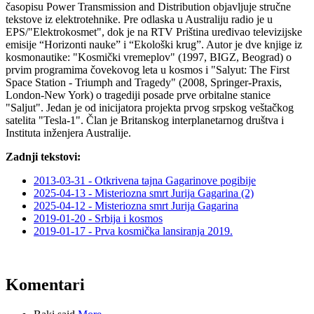
časopisu Power Transmission and Distribution objavljuje stručne
tekstove iz elektrotehnike. Pre odlaska u Australiju radio je u
EPS/"Elektrokosmet", dok je na RTV Priština uređivao televizijske
emisije “Horizonti nauke” i “Ekološki krug”. Autor je dve knjige iz
kosmonautike: "Kosmički vremeplov" (1997, BIGZ, Beograd) o
prvim programima čovekovog leta u kosmos i "Salyut: The First
Space Station - Triumph and Tragedy" (2008, Springer-Praxis,
London-New York) o tragediji posade prve orbitalne stanice
"Saljut". Jedan je od inicijatora projekta prvog srpskog veštačkog
satelita "Tesla-1". Član je Britanskog interplanetarnog društva i
Instituta inženjera Australije.
Zadnji tekstovi:
2013-03-31 - Otkrivena tajna Gagarinove pogibije
2025-04-13 - Misteriozna smrt Jurija Gagarina (2)
2025-04-12 - Misteriozna smrt Jurija Gagarina
2019-01-20 - Srbija i kosmos
2019-01-17 - Prva kosmička lansiranja 2019.
Komentari