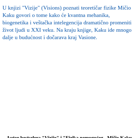
U knjizi "Vizije" (Visions) poznati teoretičar fizike Mičio
Kaku govori o tome kako će kvantna mehanika,
biogenetika i veštačka intelegencija dramatično promeniti
život ljudi u XXI veku. Na kraju knjige, Kaku ide mnogo
dalje u budućnost i dočarava kraj Vasione.
Autor bestselera "Vizije" i "Fizika nemogućeg - Mičio Kaku