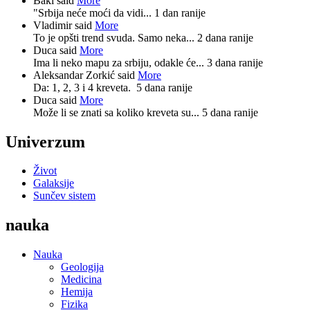
Baki said
More
"Srbija neće moći da vidi...
1 dan ranije
Vladimir said
More
To je opšti trend svuda. Samo neka...
2 dana ranije
Duca said
More
Ima li neko mapu za srbiju, odakle će...
3 dana ranije
Aleksandar Zorkić said
More
Da: 1, 2, 3 i 4 kreveta.
5 dana ranije
Duca said
More
Može li se znati sa koliko kreveta su...
5 dana ranije
Univerzum
Život
Galaksije
Sunčev sistem
nauka
Nauka
Geologija
Medicina
Hemija
Fizika