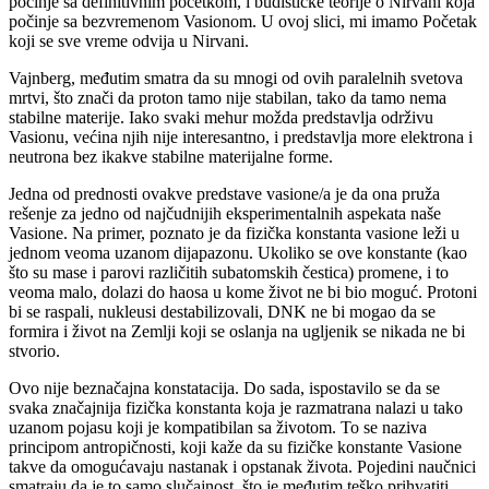
počinje sa definitivnim početkom, i budističke teorije o Nirvani koja
počinje sa bezvremenom Vasionom. U ovoj slici, mi imamo Početak
koji se sve vreme odvija u Nirvani.
Vajnberg, međutim smatra da su mnogi od ovih paralelnih svetova
mrtvi, što znači da proton tamo nije stabilan, tako da tamo nema
stabilne materije. Iako svaki mehur možda predstavlja održivu
Vasionu, većina njih nije interesantno, i predstavlja more elektrona i
neutrona bez ikakve stabilne materijalne forme.
Jedna od prednosti ovakve predstave vasione/a je da ona pruža
rešenje za jedno od najčudnijih eksperimentalnih aspekata naše
Vasione. Na primer, poznato je da fizička konstanta vasione leži u
jednom veoma uzanom dijapazonu. Ukoliko se ove konstante (kao
što su mase i parovi različitih subatomskih čestica) promene, i to
veoma malo, dolazi do haosa u kome život ne bi bio moguć. Protoni
bi se raspali, nukleusi destabilizovali, DNK ne bi mogao da se
formira i život na Zemlji koji se oslanja na ugljenik se nikada ne bi
stvorio.
Ovo nije beznačajna konstatacija. Do sada, ispostavilo se da se
svaka značajnija fizička konstanta koja je razmatrana nalazi u tako
uzanom pojasu koji je kompatibilan sa životom. To se naziva
principom antropičnosti, koji kaže da su fizičke konstante Vasione
takve da omogućavaju nastanak i opstanak života. Pojedini naučnici
smatraju da je to samo slučajnost, što je međutim teško prihvatiti.