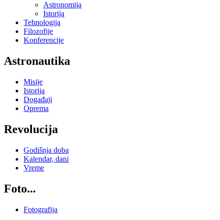
Astronomija
Istorija
Tehnologija
Filozofije
Konferencije
Astronautika
Misije
Istorija
Događaji
Oprema
Revolucija
Godišnja doba
Kalendar, dani
Vreme
Foto...
Fotografija