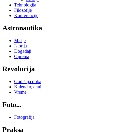
Tehnologija
Filozofije
Konferencije
Astronautika
Misije
Istorija
Događaji
Oprema
Revolucija
Godišnja doba
Kalendar, dani
Vreme
Foto...
Fotografija
Praksa