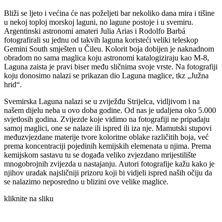
Bliži se ljeto i većina će nas poželjeti bar nekoliko dana mira i tišine
u nekoj toploj morskoj laguni, no lagune postoje i u svemiru.
Argentinski astronomi amateri Julia Arias i Rodolfo Barbá
fotografirali su jednu od takvih laguna koristeći veliki teleskop
Gemini South smješten u Čileu. Kolorit boja dobijen je naknadnom
obradom no sama maglica koju astronomi katalogiziraju kao M-8,
Laguna zaista je pravi biser među sličnima svoje vrste. Na fotografiji
koju donosimo nalazi se prikazan dio Laguna maglice, tkz „Južna
hrid“.
Svemirska Laguna nalazi se u zviježđu Strijelca, vidljivom i na
našem dijelu neba u ovo doba godine. Od nas je udaljena oko 5.000
svjetlosih godina. Zvijezde koje vidimo na fotografiji ne pripadaju
samoj maglici, one se nalaze ili ispred ili iza nje. Mamutski stupovi
međuzvjezdane materije tvore koloritne oblake različitih boja, već
prema koncentraciji pojedinih kemijskih elemenata u njima. Prema
kemijskom sastavu tu se događa veliko zvjezdano mrijestilište
mnogobrojnih zvijezda u nastajanju. Autori fotografije kažu kako je
njihov uradak najsličniji prizoru koji bi vidjeli ispred naših očiju da
se nalazimo neposredno u blizini ove velike maglice.
kliknite na sliku