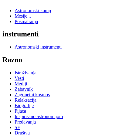
Astronomski kamp
Mesije...
Posmatranja
instrumenti
Astronomski instrumenti
Razno
Istraživanja
Vesti
Mediji
Zabavnik
Zagonetni kosmos
Relaksacija
Biografije
Pijaca
Inspirisano astronomijom
Predavanja
SF
Društva