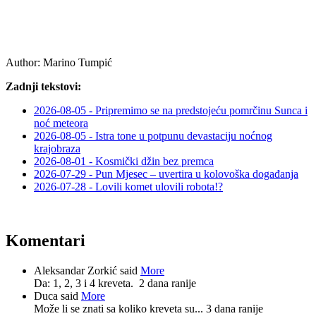
Author:
Marino Tumpić
Zadnji tekstovi:
2026-08-05 - Pripremimo se na predstojeću pomrčinu Sunca i
noć meteora
2026-08-05 - Istra tone u potpunu devastaciju noćnog
krajobraza
2026-08-01 - Kosmički džin bez premca
2026-07-29 - Pun Mjesec – uvertira u kolovoška događanja
2026-07-28 - Lovili komet ulovili robota!?
Komentari
Aleksandar Zorkić said
More
Da: 1, 2, 3 i 4 kreveta.
2 dana ranije
Duca said
More
Može li se znati sa koliko kreveta su...
3 dana ranije