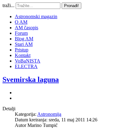
traži...
Pronađi!
Astronomski magazin
O AM
AM časopis
Forum
Blog AM
Stari AM
Pristup
Kontakt
VoBaNISTA
ELECTRA
Svemirska laguna
Detalji
Kategorija:
Astronomija
Datum kreiranja: sreda, 11 maj 2011 14:26
Autor
Marino Tumpić