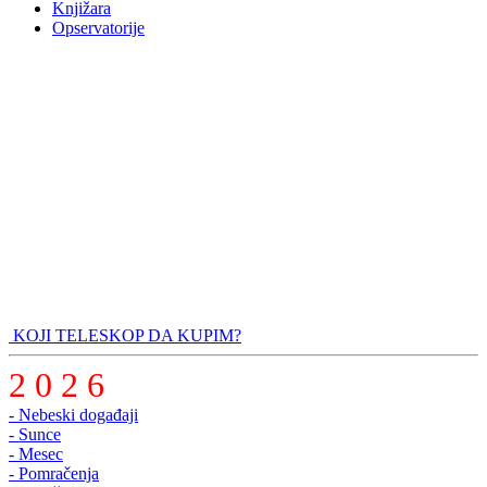
Knjižara
Opservatorije
KOJI TELESKOP DA KUPIM?
2 0 2 6
- Nebeski događaji
- Sunce
- Mesec
- Pomračenja