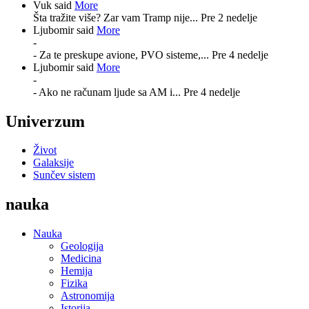
Vuk said
More
Šta tražite više? Zar vam Tramp nije...
Pre 2 nedelje
Ljubomir said
More
-
- Za te preskupe avione, PVO sisteme,...
Pre 4 nedelje
Ljubomir said
More
-
- Ako ne računam ljude sa AM i...
Pre 4 nedelje
Univerzum
Život
Galaksije
Sunčev sistem
nauka
Nauka
Geologija
Medicina
Hemija
Fizika
Astronomija
Istorija