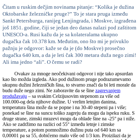
Čitam u ruskim dečjim novinama pitanje: “Kolika je dužina
Oktobarske železničke pruge?” To je stara pruga između
Sankt Petersburga, ranijeg Lenjingrada, i Moskve, izgrađena
još 1851. godine, čiji se jedan deo danas nalazi pod zaštitom
UNESCO-a. Rusi kažu da je sa kolateralama ukupno
dugačka čak 10.378 km. Međutim, ono što mi je privuklo
pažnju je odgovor: kaže se da je (do Moskve) prosečno
dugačka 640 km, a da je leti čak 300 metara duža nego zimi!
Ali ima jedno “ali”. O čemu se radi?
Ovakav za mnoge neočekivani odgovor i nije tako apsurdan
kao što možda izgleda. Ako pod dužinom pruge podrazumevamo
ukupnu dužini železničkih šina, to stvarno znači da bi leti morale da
budu duže nego zimi. Ne zaboravite da se šine
zagrevanjem
produžavaju
– sa svakim Celzijusovim stepenom za više od
100.000-og dela njihove dužine. U vrelim letnjim danima,
temperatura šina može da se popne i na 30-40 stepeni pa i više;
ponekad se šine na suncu toliko zagreju da mogu da ispeku ruku. S
druge strane, zimski mrazevi mogu da ohlade šine na -25° pa i niže.
Ako se zadržimo na razlici od 55° između letnje i zimske
temperature, a potom pomnožimo dužinu puta od 640 km sa
0,00001 pa sa 55, dobićemo malo više od 1/3 km. Proizilazi da je