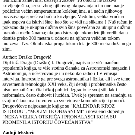
tehničkim zahtevima, ostavljati zazore. To obično ne izaziva
krivljenje šina, jer su zbog njihovog ukopavanja u tlo one manje
podložne većim temperaturnim kolebanjima, a i način njihovog
povezivanja sprečava bočno krivljenje. Međutim, velika vrućina
ipak uspeva da iskrivi šine, kao što se vidi na slikama.} Naš račun je
pokazao da je ukupna dužina svih šina povećana za ukupnu dužinu
praznina među šinama; ukupno istezanje tokom letnjih vrelih dana
dostiže preko 300 metara u odnosu na njihovu veličinu tokom
mrazeva. Tzv. Oktobarska pruga tokom leta je 300 metra duža nego
zimi.
Author:
Draško Dragović
Dipl inž. Drago (Draško) I. Dragović, napisao je više naučno
popularnih knjiga, te više stotina članaka za Astronomski magazin i
Astronomiju, a učestvovao je i u nekoliko radio i TV emisija i
intervjua. Interesuje ga pre svega astronautika i fizika, ali i sve teme
savremenih tehnologija XXI veka, čiji detalji i problematika često
nisu poznati široj čitalačkoj publici. Izgradio je svoj stil, lak i
neformalan, često duhovit i lucidan. Uvek je spreman na saradnju sa
svojim čitaocima i otvoren za sve vidove komunikacije i pomoći.
Dragovićeve najpoznatije knjige su "KALENDAR KROZ
ISTORIJU", "MOLIM TE OBJASNI MI" i nova enciklopedija
"NEKA VELIKA OTKRIĆA I PRONALASCI KOJA SU
PROMENILA ISTORIJU ČOVEČANSTVA"
Zadnji tekstovi: