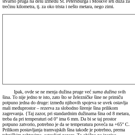
stvarno pruga na delu između St. Petersburga i Moskve leti duža za
trećinu kilometra, tj. za oko trista i nešto metara, nego zimi.
Ipak, ovde se ne menja dužina pruge već
suma dužina
svih
šina. To nije jedno te isto, zato što se železničke šine ne primiču
potpuno jedna do druge: između njihovih spojeva se uvek ostavlja
mali međuprostor – rezerva za slobodno širenje šina prilikom
zagrevanja. {Taj zazor, pri standardnim dužinama šina od 8 metara,
treba da pri temperaturi od 0° ima 6 mm. Da bi se taj prostor
potpuno zatvorio, potrebno je da se temperatura poveća na +65° C.
Prilikom postavljanja tramvajskih šina takođe je potrebno, prema