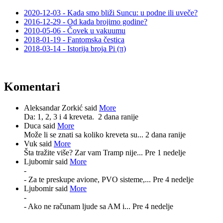
2020-12-03 - Kada smo bliži Suncu: u podne ili uveče?
2016-12-29 - Od kada brojimo godine?
2010-05-06 - Čovek u vakuumu
2018-01-19 - Fantomska čestica
2018-03-14 - Istorija broja Pi (π)
Komentari
Aleksandar Zorkić said
More
Da: 1, 2, 3 i 4 kreveta.
2 dana ranije
Duca said
More
Može li se znati sa koliko kreveta su...
2 dana ranije
Vuk said
More
Šta tražite više? Zar vam Tramp nije...
Pre 1 nedelje
Ljubomir said
More
-
- Za te preskupe avione, PVO sisteme,...
Pre 4 nedelje
Ljubomir said
More
-
- Ako ne računam ljude sa AM i...
Pre 4 nedelje