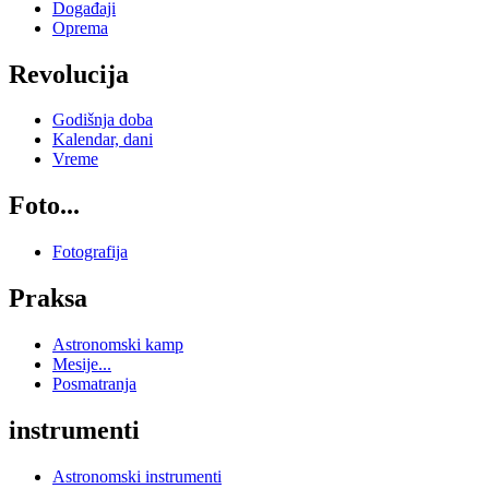
Događaji
Oprema
Revolucija
Godišnja doba
Kalendar, dani
Vreme
Foto...
Fotografija
Praksa
Astronomski kamp
Mesije...
Posmatranja
instrumenti
Astronomski instrumenti