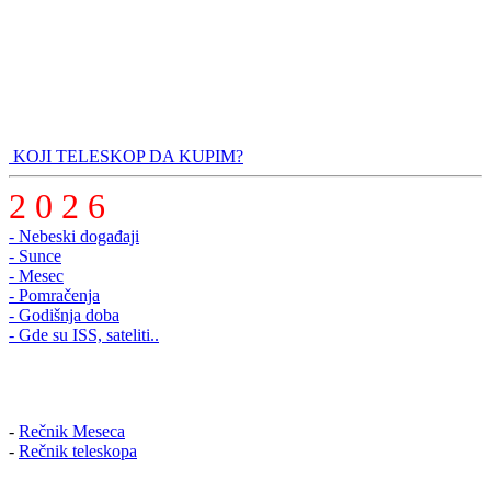
KOJI TELESKOP DA KUPIM?
2 0 2 6
- Nebeski događaji
- Sunce
- Mesec
- Pomračenja
- Godišnja doba
- Gde su ISS, sateliti..
-
Rečnik Meseca
-
Rečnik teleskopa