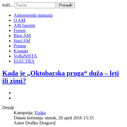
traži...
Pronađi!
Astronomski magazin
O AM
AM časopis
Forum
Blog AM
Stari AM
Pristup
Kontakt
VoBaNISTA
ELECTRA
Kada je „Oktobarska pruga“ duža – leti
ili zimi?
Detalji
Kategorija:
Fizika
Datum kreiranja: utorak, 26 april 2016 15:33
Autor
Draško Dragović