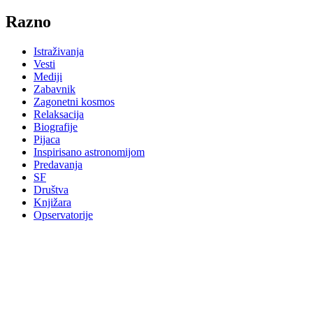
Razno
Istraživanja
Vesti
Mediji
Zabavnik
Zagonetni kosmos
Relaksacija
Biografije
Pijaca
Inspirisano astronomijom
Predavanja
SF
Društva
Knjižara
Opservatorije