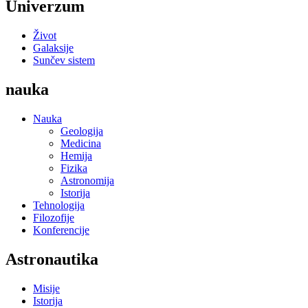
Univerzum
Život
Galaksije
Sunčev sistem
nauka
Nauka
Geologija
Medicina
Hemija
Fizika
Astronomija
Istorija
Tehnologija
Filozofije
Konferencije
Astronautika
Misije
Istorija