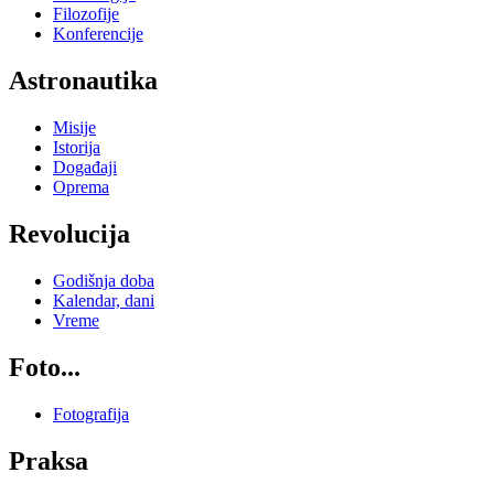
Filozofije
Konferencije
Astronautika
Misije
Istorija
Događaji
Oprema
Revolucija
Godišnja doba
Kalendar, dani
Vreme
Foto...
Fotografija
Praksa