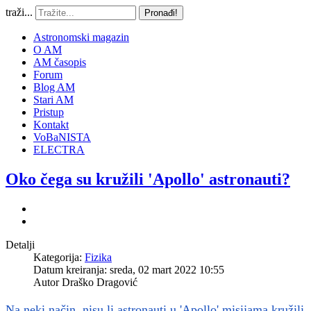
traži...
Pronađi!
Astronomski magazin
O AM
AM časopis
Forum
Blog AM
Stari AM
Pristup
Kontakt
VoBaNISTA
ELECTRA
Oko čega su kružili 'Apollo' astronauti?
Detalji
Kategorija:
Fizika
Datum kreiranja: sreda, 02 mart 2022 10:55
Autor
Draško Dragović
Na neki način, nisu li astronauti u 'Apollo' misijama kružili