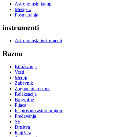
Astronomski kamp
Mesije...
Posmatranja
instrumenti
Astronomski instrumenti
Razno
Istraživanja
Vesti
Mediji
Zabavnik
Zagonetni kosmos
Relaksacija
Biografije
Pijaca
Inspirisano astronomijom
Predavanja
SF
Društva
Knjižara