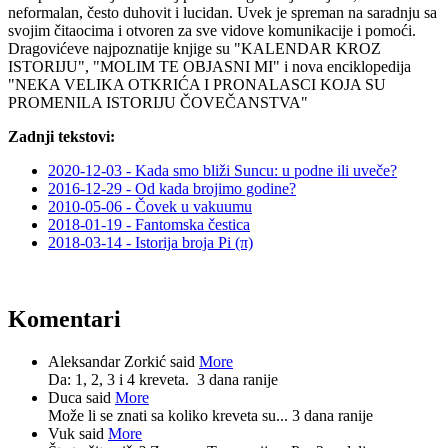
neformalan, često duhovit i lucidan. Uvek je spreman na saradnju sa
svojim čitaocima i otvoren za sve vidove komunikacije i pomoći.
Dragovićeve najpoznatije knjige su "KALENDAR KROZ
ISTORIJU", "MOLIM TE OBJASNI MI" i nova enciklopedija
"NEKA VELIKA OTKRIĆA I PRONALASCI KOJA SU
PROMENILA ISTORIJU ČOVEČANSTVA"
Zadnji tekstovi:
2020-12-03 - Kada smo bliži Suncu: u podne ili uveče?
2016-12-29 - Od kada brojimo godine?
2010-05-06 - Čovek u vakuumu
2018-01-19 - Fantomska čestica
2018-03-14 - Istorija broja Pi (π)
Komentari
Aleksandar Zorkić said
More
Da: 1, 2, 3 i 4 kreveta.
3 dana ranije
Duca said
More
Može li se znati sa koliko kreveta su...
3 dana ranije
Vuk said
More