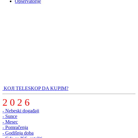
Opservatorije
KOJI TELESKOP DA KUPIM?
2 0 2 6
- Nebeski događaji
- Sunce
- Mesec
- Pomračenja
- Godišnja doba