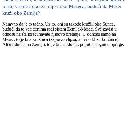
u isto vreme i oko Zemlje i oko Meseca, budući da Mesec
kruži oko Zemlje?
Naravno da je to tačno. Uz to, oni su takođe kružili oko Sunca,
budući da to već eonima radi sistem Zemlja-Mesec. Sve zavisi u
odnosu na šta izračunavate njihovo kretanje. U odnosu samo na
Mesec, to je bila kružnica (zapravo elipsa, ali vrlo blizu kružnice).
Ali u odnosu na Zemlju, to je bila cikloida, poput rastegnute opruge.