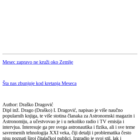
Mesec zapravo ne kruži oko Zemlje
Šta nas zbunjuje kod kretanja Meseca
Author:
Draško Dragović
Dipl inž. Drago (Draško) I. Dragović, napisao je više naučno
popularnih knjiga, te više stotina članaka za Astronomski magazin i
Astronomiju, a učestvovao je i u nekoliko radio i TV emisija i
intervjua. Interesuje ga pre svega astronautika i fizika, ali i sve teme
savremenih tehnologija XXI veka, čiji detalji i problematika često
nisu poznati široj čitalačkoj publici. Izgradio je svoj stil, lak i