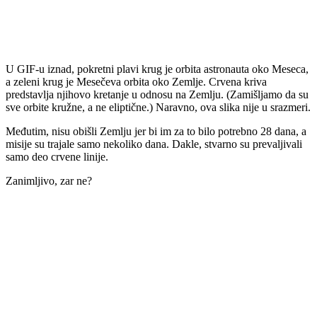
U GIF-u iznad, pokretni plavi krug je orbita astronauta oko Meseca,
a zeleni krug je Mesečeva orbita oko Zemlje. Crvena kriva
predstavlja njihovo kretanje u odnosu na Zemlju. (Zamišljamo da su
sve orbite kružne, a ne eliptične.) Naravno, ova slika nije u srazmeri.
Međutim, nisu obišli Zemlju jer bi im za to bilo potrebno 28 dana, a
misije su trajale samo nekoliko dana. Dakle, stvarno su prevaljivali
samo deo crvene linije.
Zanimljivo, zar ne?