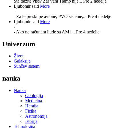
Šta tražite više? Zar vam Tramp nije...
Pre 2 nedelje
Ljubomir said
More
-
- Za te preskupe avione, PVO sisteme,...
Pre 4 nedelje
Ljubomir said
More
-
- Ako ne računam ljude sa AM i...
Pre 4 nedelje
Univerzum
Život
Galaksije
Sunčev sistem
nauka
Nauka
Geologija
Medicina
Hemija
Fizika
Astronomija
Istorija
Tehnologija