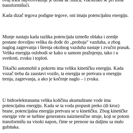
transformišući.
Kada dizač tegova podigne tegove, oni imaju potencijalnu energiju.
Munje nastaju kada razlika potencijala između oblaka i zemlje
postane dovoljno velika da dođe do „proboja“ vazduha, a zbog
naglog zagrevanja i širenja okolnog vazduha nastaje i zvučni prasak.
Velika energija oslobodi se kako u samom pražnjenju, tako i u
svetlosti, zvuku i toploti.
Trkački automobil u pokretu ima veliku kinetičku energiju. Kada
vozač treba da zaustavi vozilo, ta energija se pretvara u energiju
trenja, zagrevanja, a ako je kočenje naglo – i zvuka.
U hidroelektranama velika količina akumulirane vode ima
potencijalnu energiju. Kada se ta voda propusti preko (ili kroz)
brane, potencijalna energija pretvara se u kinetičku. Zbog kinetičke
energije vrte se turbine generatora naizmenične struje, koji se potom
transformišu na visoki napon, čime se prenose na daljinu sa malo
gubitaka.