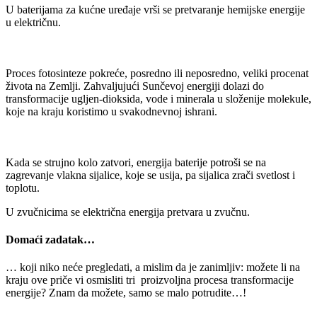
U baterijama za kućne uređaje vrši se pretvaranje hemijske energije
u električnu.
Proces fotosinteze pokreće, posredno ili neposredno, veliki procenat
života na Zemlji. Zahvaljujući Sunčevoj energiji dolazi do
transformacije ugljen-dioksida, vode i minerala u složenije molekule,
koje na kraju koristimo u svakodnevnoj ishrani.
Kada se strujno kolo zatvori, energija baterije potroši se na
zagrevanje vlakna sijalice, koje se usija, pa sijalica zrači svetlost i
toplotu.
U zvučnicima se električna energija pretvara u zvučnu.
Domaći zadatak…
… koji niko neće pregledati, a mislim da je zanimljiv: možete li na
kraju ove priče vi osmisliti tri proizvoljna procesa transformacije
energije? Znam da možete, samo se malo potrudite…!