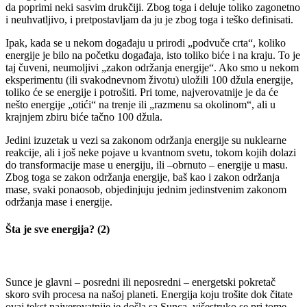
da poprimi neki sasvim drukčiji. Zbog toga i deluje toliko zagonetno
i neuhvatljivo, i pretpostavljam da ju je zbog toga i teško definisati.
Ipak, kada se u nekom događaju u prirodi „podvuče crta“, koliko
energije je bilo na početku događaja, isto toliko biće i na kraju. To je
taj čuveni, neumoljivi „zakon održanja energije“. Ako smo u nekom
eksperimentu (ili svakodnevnom životu) uložili 100 džula energije,
toliko će se energije i potrošiti. Pri tome, najverovatnije je da će
nešto energije „otići“ na trenje ili „razmenu sa okolinom“, ali u
krajnjem zbiru biće tačno 100 džula.
Jedini izuzetak u vezi sa zakonom održanja energije su nuklearne
reakcije, ali i još neke pojave u kvantnom svetu, tokom kojih dolazi
do transformacije mase u energiju, ili –obrnuto – energije u masu.
Zbog toga se zakon održanja energije, baš kao i zakon održanja
mase, svaki ponaosob, objedinjuju jednim jedinstvenim zakonom
održanja mase i energije.
Šta je sve energija? (2)
Sunce je glavni – posredni ili neposredni – energetski pokretač
skoro svih procesa na našoj planeti. Energija koju trošite dok čitate
ovaj tekst najverovatnije je došla sa Sunca, višestruko se pri tome