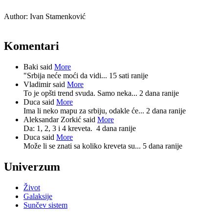
Author:
Ivan Stamenković
Komentari
Baki said
More
"Srbija neće moći da vidi...
15 sati ranije
Vladimir said
More
To je opšti trend svuda. Samo neka...
2 dana ranije
Duca said
More
Ima li neko mapu za srbiju, odakle će...
2 dana ranije
Aleksandar Zorkić said
More
Da: 1, 2, 3 i 4 kreveta.
4 dana ranije
Duca said
More
Može li se znati sa koliko kreveta su...
5 dana ranije
Univerzum
Život
Galaksije
Sunčev sistem