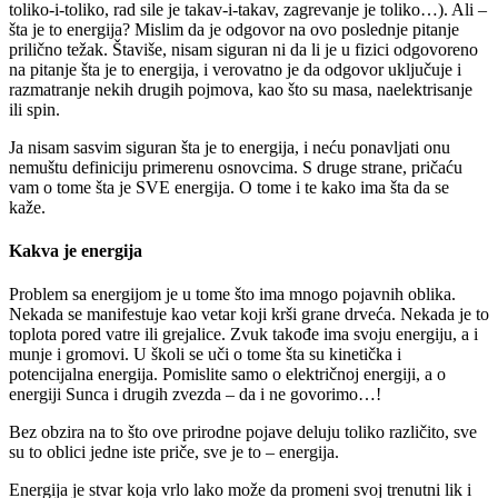
toliko-i-toliko, rad sile je takav-i-takav, zagrevanje je toliko…). Ali –
šta je to energija? Mislim da je odgovor na ovo poslednje pitanje
prilično težak. Štaviše, nisam siguran ni da li je u fizici odgovoreno
na pitanje šta je to energija, i verovatno je da odgovor uključuje i
razmatranje nekih drugih pojmova, kao što su masa, naelektrisanje
ili spin.
Ja nisam sasvim siguran šta je to energija, i neću ponavljati onu
nemuštu definiciju primerenu osnovcima. S druge strane, pričaću
vam o tome šta je SVE energija. O tome i te kako ima šta da se
kaže.
Kakva je energija
Problem sa energijom je u tome što ima mnogo pojavnih oblika.
Nekada se manifestuje kao vetar koji krši grane drveća. Nekada je to
toplota pored vatre ili grejalice. Zvuk takođe ima svoju energiju, a i
munje i gromovi. U školi se uči o tome šta su kinetička i
potencijalna energija. Pomislite samo o električnoj energiji, a o
energiji Sunca i drugih zvezda – da i ne govorimo…!
Bez obzira na to što ove prirodne pojave deluju toliko različito, sve
su to oblici jedne iste priče, sve je to – energija.
Energija je stvar koja vrlo lako može da promeni svoj trenutni lik i