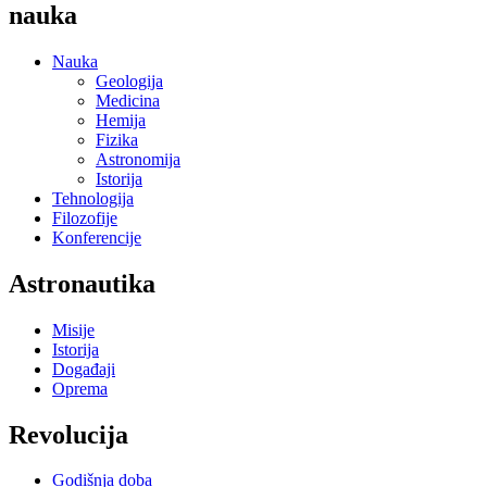
nauka
Nauka
Geologija
Medicina
Hemija
Fizika
Astronomija
Istorija
Tehnologija
Filozofije
Konferencije
Astronautika
Misije
Istorija
Događaji
Oprema
Revolucija
Godišnja doba