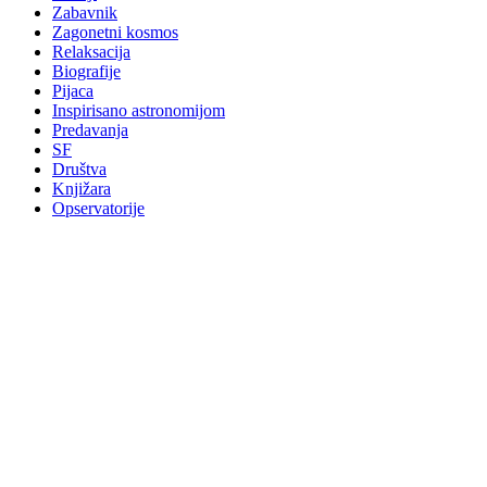
Zabavnik
Zagonetni kosmos
Relaksacija
Biografije
Pijaca
Inspirisano astronomijom
Predavanja
SF
Društva
Knjižara
Opservatorije