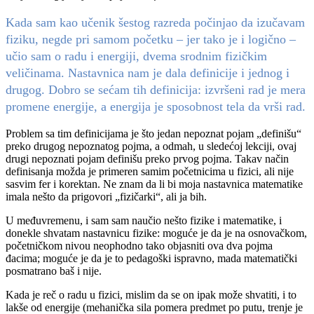
Kada sam kao učenik šestog razreda počinjao da izučavam
fiziku, negde pri samom početku – jer tako je i logično –
učio sam o radu i energiji, dvema srodnim fizičkim
veličinama. Nastavnica nam je dala definicije i jednog i
drugog. Dobro se sećam tih definicija: izvršeni rad je mera
promene energije, a energija je sposobnost tela da vrši rad.
Problem sa tim definicijama je što jedan nepoznat pojam „definišu“
preko drugog nepoznatog pojma, a odmah, u sledećoj lekciji, ovaj
drugi nepoznati pojam definišu preko prvog pojma. Takav način
definisanja možda je primeren samim početnicima u fizici, ali nije
sasvim fer i korektan. Ne znam da li bi moja nastavnica matematike
imala nešto da prigovori „fizičarki“, ali ja bih.
U međuvremenu, i sam sam naučio nešto fizike i matematike, i
donekle shvatam nastavnicu fizike: moguće je da je na osnovačkom,
početničkom nivou neophodno tako objasniti ova dva pojma
đacima; moguće je da je to pedagoški ispravno, mada matematički
posmatrano baš i nije.
Kada je reč o radu u fizici, mislim da se on ipak može shvatiti, i to
lakše od energije (mehanička sila pomera predmet po putu, trenje je