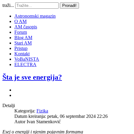
traži...
Pronađi!
Astronomski magazin
O AM
AM časopis
Forum
Blog AM
Stari AM
Pristup
Kontakt
VoBaNISTA
ELECTRA
Šta je sve energija?
Detalji
Kategorija:
Fizika
Datum kreiranja: petak, 06 septembar 2024 22:26
Autor
Ivan Stamenković
Esej o energiji i njenim pojavnim formama