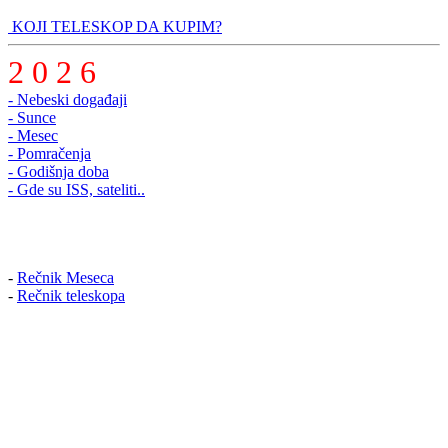
KOJI TELESKOP DA KUPIM?
2 0 2 6
- Nebeski događaji
- Sunce
- Mesec
- Pomračenja
- Godišnja doba
- Gde su ISS, sateliti..
-
Rečnik Meseca
-
Rečnik teleskopa