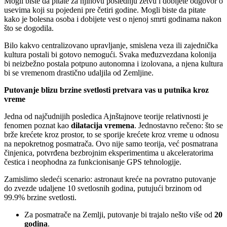
Mogli biste da pitate za njihovu poslednju žetvu i dobijete odgovor o
usevima koji su pojedeni pre četiri godine. Mogli biste da pitate
kako je bolesna osoba i dobijete vest o njenoj smrti godinama nakon
što se dogodila.
Bilo kakvo centralizovano upravljanje, smislena veza ili zajednička
kultura postali bi gotovo nemogući. Svaka međuzvezdana kolonija
bi neizbežno postala potpuno autonomna i izolovana, a njena kultura
bi se vremenom drastično udaljila od Zemljine.
Putovanje blizu brzine svetlosti pretvara vas u putnika kroz
vreme
Jedna od najčudnijih posledica Ajnštajnove teorije relativnosti je
fenomen poznat kao
dilatacija vremena
. Jednostavno rečeno: što se
brže krećete kroz prostor, to se sporije krećete kroz vreme u odnosu
na nepokretnog posmatrača. Ovo nije samo teorija, već posmatrana
činjenica, potvrđena bezbrojnim eksperimentima u akceleratorima
čestica i neophodna za funkcionisanje GPS tehnologije.
Zamislimo sledeći scenario: astronaut kreće na povratno putovanje
do zvezde udaljene 10 svetlosnih godina, putujući brzinom od
99.9% brzine svetlosti.
Za posmatrače na Zemlji, putovanje bi trajalo nešto više od
20
godina
.