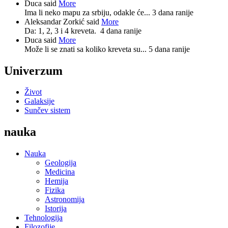
Duca said
More
Ima li neko mapu za srbiju, odakle će...
3 dana ranije
Aleksandar Zorkić said
More
Da: 1, 2, 3 i 4 kreveta.
4 dana ranije
Duca said
More
Može li se znati sa koliko kreveta su...
5 dana ranije
Univerzum
Život
Galaksije
Sunčev sistem
nauka
Nauka
Geologija
Medicina
Hemija
Fizika
Astronomija
Istorija
Tehnologija
Filozofije