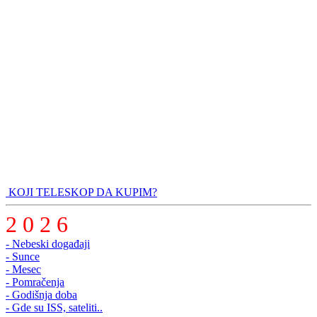
KOJI TELESKOP DA KUPIM?
2 0 2 6
- Nebeski događaji
- Sunce
- Mesec
- Pomračenja
- Godišnja doba
- Gde su ISS, sateliti..