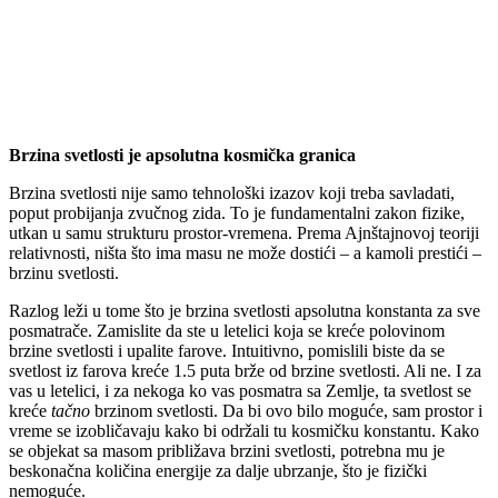
Brzina svetlosti je apsolutna kosmička granica
Brzina svetlosti nije samo tehnološki izazov koji treba savladati,
poput probijanja zvučnog zida. To je fundamentalni zakon fizike,
utkan u samu strukturu prostor-vremena. Prema Ajnštajnovoj teoriji
relativnosti, ništa što ima masu ne može dostići – a kamoli prestići –
brzinu svetlosti.
Razlog leži u tome što je brzina svetlosti apsolutna konstanta za sve
posmatrače. Zamislite da ste u letelici koja se kreće polovinom
brzine svetlosti i upalite farove. Intuitivno, pomislili biste da se
svetlost iz farova kreće 1.5 puta brže od brzine svetlosti. Ali ne. I za
vas u letelici, i za nekoga ko vas posmatra sa Zemlje, ta svetlost se
kreće
tačno
brzinom svetlosti. Da bi ovo bilo moguće, sam prostor i
vreme se izobličavaju kako bi održali tu kosmičku konstantu. Kako
se objekat sa masom približava brzini svetlosti, potrebna mu je
beskonačna količina energije za dalje ubrzanje, što je fizički
nemoguće.