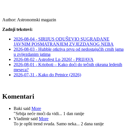
Author:
Astronomski magazin
Zadnji tekstovi:
2026-08-04 - SIRIJUS ODUŠEVIO SUGRAĐANE
JAVNIM POSMATRANJEM ZVJEZDANOG NEBA
2026-08-03 - Hubble otkriva prvu od nedostajućih crnih jama
u zvijezdanim jatima
2026-08-02 - Astrofest Lp 2026! - PRIJAVA
2026-08-01 - Krioboti – Kako doći do tečnih okeana ledenih
meseca?
2026-07-31 - Kako do Petnice (2026)
Komentari
Baki said
More
"Srbija neće moći da vidi...
1 dan ranije
Vladimir said
More
To je opšti trend svuda. Samo neka...
2 dana ranije