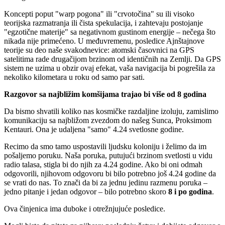
Koncepti poput "warp pogona" ili "crvotočina" su ili visoko
teorijska razmatranja ili čista spekulacija, i zahtevaju postojanje
"egzotične materije" sa negativnom gustinom energije – nečega što
nikada nije primećeno. U međuvremenu, posledice Ajnštajnove
teorije su deo naše svakodnevice: atomski časovnici na GPS
satelitima rade drugačijom brzinom od identičnih na Zemlji. Da GPS
sistem ne uzima u obzir ovaj efekat, vaša navigacija bi pogrešila za
nekoliko kilometara u roku od samo par sati.
Razgovor sa najbližim komšijama trajao bi više od 8 godina
Da bismo shvatili koliko nas kosmičke razdaljine izoluju, zamislimo
komunikaciju sa najbližom zvezdom do našeg Sunca, Proksimom
Kentauri. Ona je udaljena "samo" 4.24 svetlosne godine.
Recimo da smo tamo uspostavili ljudsku koloniju i želimo da im
pošaljemo poruku. Naša poruka, putujući brzinom svetlosti u vidu
radio talasa, stigla bi do njih za 4.24 godine. Ako bi oni odmah
odgovorili, njihovom odgovoru bi bilo potrebno još 4.24 godine da
se vrati do nas. To znači da bi za jednu jedinu razmenu poruka –
jedno pitanje i jedan odgovor – bilo potrebno skoro
8 i po godina
.
Ova činjenica ima duboke i otrežnjujuće posledice.