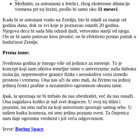
Međutim, za astronauta u letelici, zbog ekstremne dilatacije
vremena pri toj brzini, prošlo bi samo oko
11 meseci
.
Kada bi se astronaut vratio na Zemlju, bio bi mlađi za manje od
godinu dana, dok su svi koje je poznavao ostarili 20 godina.
Njegova deca bi sada bila odrasli ljudi, verovatno stariji od njega.
On ne bi samo putovao kroz prostor; on bi efektivno postao putnik u
budućnost Zemlje.
Prema tome:
Svetlosna godina je mnogo više od jedinice za merenje. To je
koncept koji nam otkriva temeljne istine o univerzumu: našu duboku
izolaciju, nepremostive granice fizike i neraskidivu vezu između
prostora i vremena. Ona nas uči da smo mali, da živimo na jednoj
jedinoj čestici prašine u nezamislivo ogromnom okeanu tame.
Ipak, ta spoznaja ne bi trebalo da nas obeshrabri, već da nas osnaži.
Ona naglašava koliko je naš svet dragocen. U svoj toj tišini i
praznini, mi smo način na koji univerzum spoznaje samog sebe. U
našem kutku kosmosa, mi smo jedina poznata svest. Ta činjenica
nam daje ogromnu vrednost i još veću odgovornost.
Izvor:
Boring Space