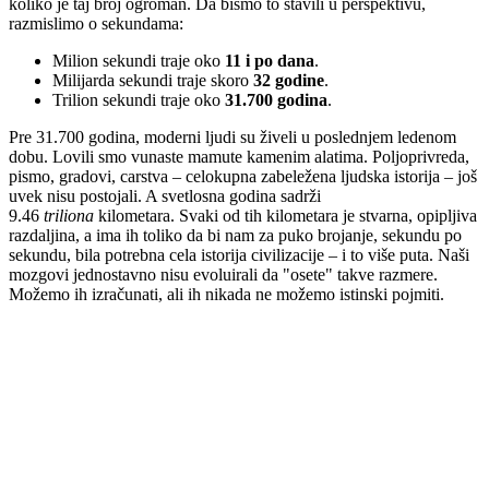
koliko je taj broj ogroman. Da bismo to stavili u perspektivu,
razmislimo o sekundama:
Milion sekundi traje oko
11 i po dana
.
Milijarda sekundi traje skoro
32 godine
.
Trilion sekundi traje oko
31.700 godina
.
Pre 31.700 godina, moderni ljudi su živeli u poslednjem ledenom
dobu. Lovili smo vunaste mamute kamenim alatima. Poljoprivreda,
pismo, gradovi, carstva – celokupna zabeležena ljudska istorija – još
uvek nisu postojali. A svetlosna godina sadrži
9.46
triliona
kilometara. Svaki od tih kilometara je stvarna, opipljiva
razdaljina, a ima ih toliko da bi nam za puko brojanje, sekundu po
sekundu, bila potrebna cela istorija civilizacije – i to više puta. Naši
mozgovi jednostavno nisu evoluirali da "osete" takve razmere.
Možemo ih izračunati, ali ih nikada ne možemo istinski pojmiti.