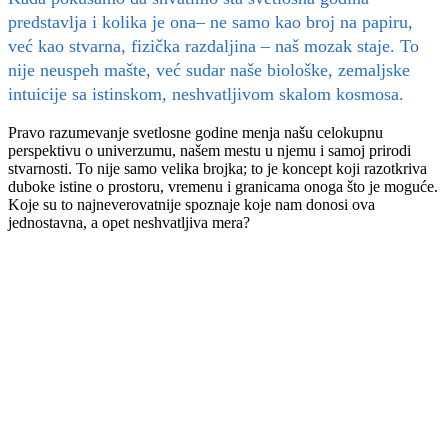
predstavlja i kolika je ona– ne samo kao broj na papiru,
već kao stvarna, fizička razdaljina – naš mozak staje. To
nije neuspeh mašte, već sudar naše biološke, zemaljske
intuicije sa istinskom, neshvatljivom skalom kosmosa.
Pravo razumevanje svetlosne godine menja našu celokupnu
perspektivu o univerzumu, našem mestu u njemu i samoj prirodi
stvarnosti. To nije samo velika brojka; to je koncept koji razotkriva
duboke istine o prostoru, vremenu i granicama onoga što je moguće.
Koje su to najneverovatnije spoznaje koje nam donosi ova
jednostavna, a opet neshvatljiva mera?