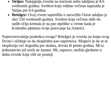
Sirijus:
Najsjajnija zvezda na noćnom nebu udaljena je 8.6
svetlosnih godina. Svetlost koju vidimo večeras napustila je
Sirijus pre 8.6 godina.
Betelgez:
Ovaj crveni superdžin u sazvežđu Orion udaljen je
oko 550 svetlosnih godina. Svetlost koja večeras stiže do
naših očiju krenula je na put otprilike u vreme kada je
Kolumbo planirao svoje putovanje ka Americi.
Najneverovatnija posledica ovoga? Betelgez je zvezda na kraju svog
života i očekuje se da eksplodira kao supernova. Moguće je da se ta
eksplozija već dogodila pre stotinu, dvesta ili petsto godina. Mi to
jednostavno još uvek ne znamo. Mi, zapravo, možda gledamo u
duha zvezde koja više ne postoji.