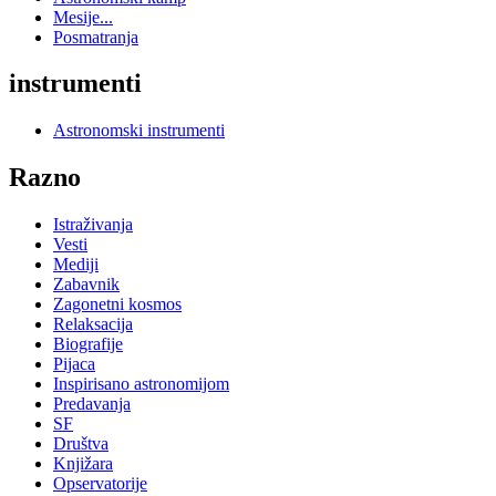
Mesije...
Posmatranja
instrumenti
Astronomski instrumenti
Razno
Istraživanja
Vesti
Mediji
Zabavnik
Zagonetni kosmos
Relaksacija
Biografije
Pijaca
Inspirisano astronomijom
Predavanja
SF
Društva
Knjižara
Opservatorije