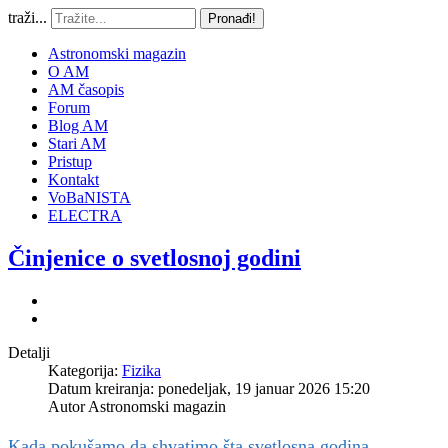
traži...
Pronađi!
Astronomski magazin
O AM
AM časopis
Forum
Blog AM
Stari AM
Pristup
Kontakt
VoBaNISTA
ELECTRA
Činjenice o svetlosnoj godini
Detalji
Kategorija:
Fizika
Datum kreiranja: ponedeljak, 19 januar 2026 15:20
Autor
Astronomski magazin
Kada pokušamo da shvatimo šta svetlosna godina