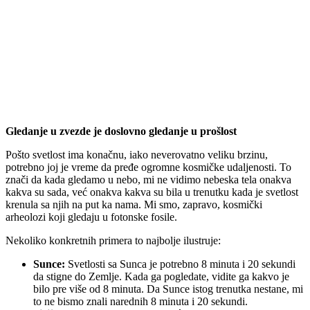
Gledanje u zvezde je doslovno gledanje u prošlost
Pošto svetlost ima konačnu, iako neverovatno veliku brzinu,
potrebno joj je vreme da pređe ogromne kosmičke udaljenosti. To
znači da kada gledamo u nebo, mi ne vidimo nebeska tela onakva
kakva su sada, već onakva kakva su bila u trenutku kada je svetlost
krenula sa njih na put ka nama. Mi smo, zapravo, kosmički
arheolozi koji gledaju u fotonske fosile.
Nekoliko konkretnih primera to najbolje ilustruje:
Sunce:
Svetlosti sa Sunca je potrebno 8 minuta i 20 sekundi
da stigne do Zemlje. Kada ga pogledate, vidite ga kakvo je
bilo pre više od 8 minuta. Da Sunce istog trenutka nestane, mi
to ne bismo znali narednih 8 minuta i 20 sekundi.