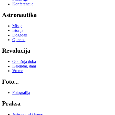
Konferencije
Astronautika
Misije
Istorija
Događaji
Oprema
Revolucija
Godišnja doba
Kalendar, dani
Vreme
Foto...
Fotografija
Praksa
Astronomski kamp