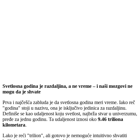
Svetlosna godina je razdaljina, a ne vreme – i naši mozgovi ne
mogu da je shvate
Prva i najčešća zabluda je da svetlosna godina meri vreme. Iako reč
"godina" stoji u nazivu, ona je isključivo jedinica za razdaljinu.
Definiše se kao udaljenost koju svetlost, najbrža stvar u univerzumu,
pređe za jednu godinu. Ta udaljenost iznosi oko
9.46 triliona
kilometara
.
Lako je reći "trilion", ali gotovo je nemoguće intuitivno shvatiti