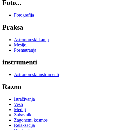
Foto...
Fotografija
Praksa
Astronomski kamp
Mesije...
Posmatranja
instrumenti
Astronomski instrumenti
Razno
Istraživanja
Vesti
Mediji
Zabavnik
Zagonetni kosmos
Relaksacija