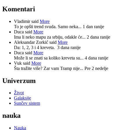
Komentari
Vladimir said
More
To je opšti trend svuda. Samo neka...
1 dan ranije
Duca said
More
Ima li neko mapu za srbiju, odakle će...
2 dana ranije
Aleksandar Zorkić said
More
Da: 1, 2, 3 i 4 kreveta.
3 dana ranije
Duca said
More
Može li se znati sa koliko kreveta su...
4 dana ranije
Vuk said
More
Šta tražite više? Zar vam Tramp nije...
Pre 2 nedelje
Univerzum
Život
Galaksije
Sunčev sistem
nauka
Nauka