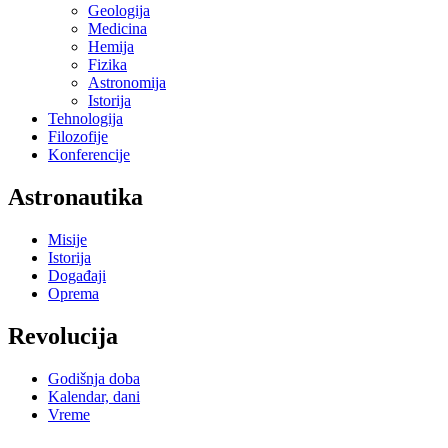
Geologija
Medicina
Hemija
Fizika
Astronomija
Istorija
Tehnologija
Filozofije
Konferencije
Astronautika
Misije
Istorija
Događaji
Oprema
Revolucija
Godišnja doba
Kalendar, dani
Vreme