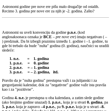
Astronomi godine pre nove ere pišu malo drugačije od ostalih.
Recimo 3. godina pre nove ere za njih je -2. godina. Zašto?
Astronomi su uveli konvenciju da godine
p.n.e.
(kod
anglosaksonaca oznaka je
BCE
–
pre nove ere
) imaju negativan ( –
) predznak. Da bi izbegli prazninu između 1. godine i –1. godine, tu
gde bi trebalo da bude "nulta" godina (0. godina), naučnici su uradili
sledeće:
1. n.e. = 1. godina
1. p.n.e. = 0. godine
2. p.n.e. = – 1. godina
3. p.n.e. = – 2. godina, itd.
Pravilo da je "nulta godina" prestupna važi i za julijanski i za
gregorijanski kalendar, dok za "negativne" godine važe ista pravila
kao i za "pozitivne".
Godina
4. n.e.
je prestupna u oba kalendara, a zatim slede godine
(ako brojimo godine unazad)
1. p.n.e.
, koja je u stvari
0. godina
, pa
5. p.n.e.
koja je zapravo
–4 p.n.e.
, pa
9. p.n.e.
koja je u stvari
–8.