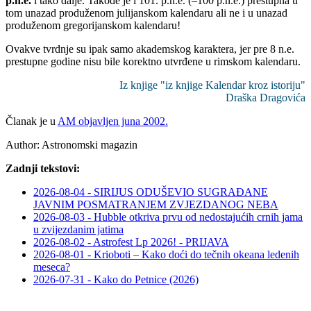
p.n.e.
i tako dalje. Takođe je i 101. p.n.e. (–100 p.n.e.) prestupna u
tom unazad produženom julijanskom kalendaru ali ne i u unazad
produženom gregorijanskom kalendaru!
Ovakve tvrdnje su ipak samo akademskog karaktera, jer pre 8 n.e.
prestupne godine nisu bile korektno utvrđene u rimskom kalendaru.
Iz knjige "iz knjige Kalendar kroz istoriju"
Draška Dragovića
Članak je u
AM objavljen juna 2002.
Author:
Astronomski magazin
Zadnji tekstovi:
2026-08-04 - SIRIJUS ODUŠEVIO SUGRAĐANE
JAVNIM POSMATRANJEM ZVJEZDANOG NEBA
2026-08-03 - Hubble otkriva prvu od nedostajućih crnih jama
u zvijezdanim jatima
2026-08-02 - Astrofest Lp 2026! - PRIJAVA
2026-08-01 - Krioboti – Kako doći do tečnih okeana ledenih
meseca?
2026-07-31 - Kako do Petnice (2026)