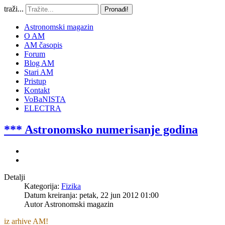
traži...
Pronađi!
Astronomski magazin
O AM
AM časopis
Forum
Blog AM
Stari AM
Pristup
Kontakt
VoBaNISTA
ELECTRA
*** Astronomsko numerisanje godina
Detalji
Kategorija:
Fizika
Datum kreiranja: petak, 22 jun 2012 01:00
Autor
Astronomski magazin
iz arhive AM!