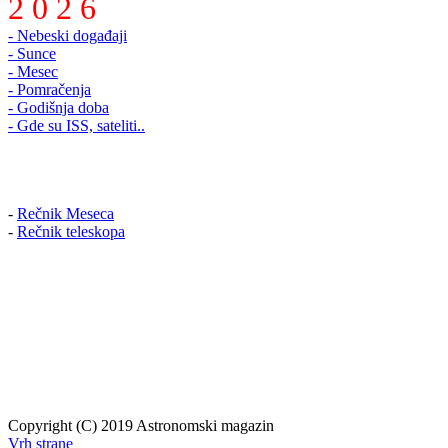
2 0 2 6
- Nebeski događaji
- Sunce
- Mesec
- Pomračenja
- Godišnja doba
- Gde su ISS, sateliti..
-
Rečnik Meseca
-
Rečnik teleskopa
Copyright (C) 2019 Astronomski magazin
Vrh strane