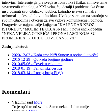
intervjua. Interesuje ga pre svega astronautika i fizika, ali i sve teme
savremenih tehnologija XXI veka, čiji detalji i problematika često
nisu poznati široj čitalačkoj publici. Izgradio je svoj stil, lak i
neformalan, često duhovit i lucidan. Uvek je spreman na saradnju sa
svojim čitaocima i otvoren za sve vidove komunikacije i pomoći.
Dragovićeve najpoznatije knjige su "KALENDAR KROZ
ISTORIJU", "MOLIM TE OBJASNI MI" i nova enciklopedija
"NEKA VELIKA OTKRIĆA I PRONALASCI KOJA SU
PROMENILA ISTORIJU ČOVEČANSTVA"
Zadnji tekstovi:
2020-12-03 - Kada smo bliži Suncu: u podne ili uveče?
2016-12-29 - Od kada brojimo godine?
2010-05-06 - Čovek u vakuumu
2018-01-19 - Fantomska čestica
2018-03-14 - Istorija broja Pi (π)
Komentari
Vladimir said
More
To je opšti trend svuda. Samo neka...
1 dan ranije