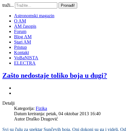
traži...
Pronađi!
Astronomski magazin
O AM
AM časopis
Forum
Blog AM
Stari AM
Pristup
Kontakt
VoBaNISTA
ELECTRA
Zašto nedostaje toliko boja u dugi?
Detalji
Kategorija:
Fizika
Datum kreiranja: petak, 04 oktobar 2013 16:40
Autor
Draško Dragović
Svi su čulu za spektar Sunčevih boja. Oni dokoni su ga i videli. Od