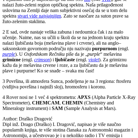
nalazi žuto-zeleni region optičkog spektra. Naša prilagođenost
uslovima na Zemlji daje nam subjektivni osećaj da se u tom delu
spektra
stvari vide najsjajnijim
. Zato se naočare za suton prave sa
žuto-zelenim staklima.
2 E sad, ovde nastaje velika zabuna i nedoumica čak i za malo
učenije. Naime, nas su učili u školi da se na jednom kraju spektra
nalazi ljubičasta boja (mešavina plave i crvene), ali na anglo–
saksonskom govornom području nju nazivaju
purpurnom
(engl.
purple
). U
Oxfordskom Rečniku
piše da je „
purple
“ mešavina
grimizne
(engl.
crimson
) i
ljubičaste
(engl.
violet
). Za grimiznu
kažu da je mešavina crvene i roze, a za ljubičastu da je mešavina
plave i purpurne! Ko se snađe – svaka mu čast!
3 Površina, ili atmosfera Sunca, podeljena je na 3 regiona: ftosferu
(vidljiva površina i najniži sloj), hromosferu i koronu.
4 Rover nosi ne 1 već 4 spektrometra:
APXS
(
Alpha Particle X-Ray
Spectrometer
),
CHEMCAM
,
CHEMIN
(
Chemistry and
Mineralogy instrument
) i
SAM
(
Sample Analysis at Mars
).
Author:
Draško Dragović
Dipl inž. Drago (Draško) I. Dragović, napisao je više naučno
popularnih knjiga, te više stotina članaka za Astronomski magazin i
Astronomiju, a učestvovao je i u nekoliko radio i TV emisija i