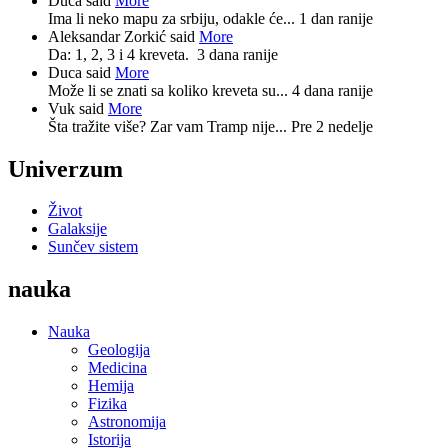
Duca said
More
Ima li neko mapu za srbiju, odakle će...
1 dan ranije
Aleksandar Zorkić said
More
Da: 1, 2, 3 i 4 kreveta.
3 dana ranije
Duca said
More
Može li se znati sa koliko kreveta su...
4 dana ranije
Vuk said
More
Šta tražite više? Zar vam Tramp nije...
Pre 2 nedelje
Univerzum
Život
Galaksije
Sunčev sistem
nauka
Nauka
Geologija
Medicina
Hemija
Fizika
Astronomija
Istorija