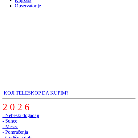
Knjižara
Opservatorije
KOJI TELESKOP DA KUPIM?
2 0 2 6
- Nebeski događaji
- Sunce
- Mesec
- Pomračenja
- Godišnja doba