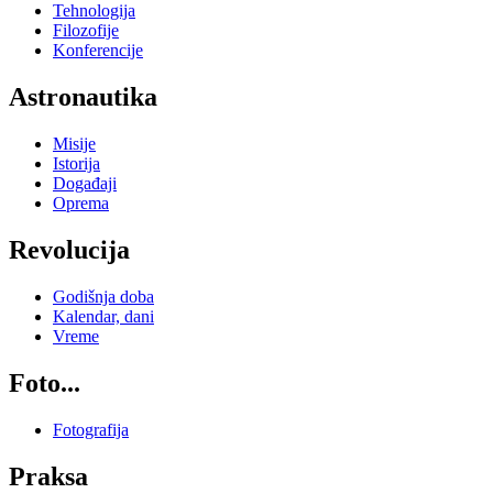
Tehnologija
Filozofije
Konferencije
Astronautika
Misije
Istorija
Događaji
Oprema
Revolucija
Godišnja doba
Kalendar, dani
Vreme
Foto...
Fotografija
Praksa