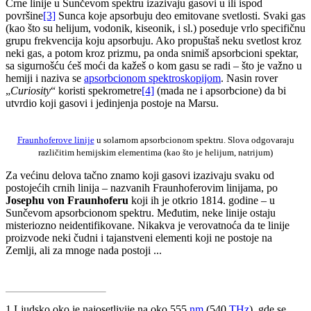
Crne linije u Sunčevom spektru izazivaju gasovi u ili ispod
površine
[3]
Sunca koje apsorbuju deo emitovane svetlosti. Svaki gas
(kao što su helijum, vodonik, kiseonik, i sl.) poseduje vrlo specifičnu
grupu frekvencija koju apsorbuju. Ako propuštaš neku svetlost kroz
neki gas, a potom kroz prizmu, pa onda snimiš apsorbcioni spektar,
sa sigurnošću ćeš moći da kažeš o kom gasu se radi – što je važno u
hemiji i naziva se
apsorbcionom spektroskopijom
. Nasin rover
„
Curiosity
“ koristi spekrometre
[4]
(mada ne i apsorbcione) da bi
utvrdio koji gasovi i jedinjenja postoje na Marsu.
Fraunhoferove linije
u solarnom apsorbcionom spektru. Slova odgovaraju
različitim hemijskim elementima (kao što je helijum, natrijum)
Za većinu delova tačno znamo koji gasovi izazivaju svaku od
postojećih crnih linija – nazvanih Fraunhoferovim linijama, po
Josephu von Fraunhoferu
koji ih je otkrio 1814. godine – u
Sunčevom apsorbcionom spektru. Međutim, neke linije ostaju
misteriozno neidentifikovane. Nikakva je verovatnoća da te linije
proizvode neki čudni i tajanstveni elementi koji ne postoje na
Zemlji, ali za mnoge nada postoji ...
1 Ljudsko oko je najosetlivije na oko 555
nm
(540
THz
), gde se