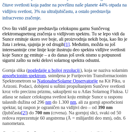
čitave svetlosti koja padne na površinu naše planete 44% otpada na
vidljivu svetlost, 3% na ultraljubičastu, a ostalo predstavlja
infracrveno zračenje.
Ovo što vidiš gore predstavlja celokupnu gamu Sunčevog
elektromagnetnog zračenja u vidljivom spektru. Tu se lepo vidi da
Sunce emituje skoro sve boje, ali proizvodnja nekih boja, kao što je
žuta i zelena, sjajnija je od drugih
[1]
. Međutim, možda su još
interesantnije crne linije koje ilustruju deo spektra vidljive svetlosti
koje Sunce
ne
emituje – a do danas još uvek nismo u potpunosti
sigurni zašto su neki delovi solarnog spektra odsutni.
Gornja slika (
pogledajje u boljoj rezolucij
i
), koja se naziva solarnim
apsorbcionim spektrom
, snimljena je Furijeovim Transformacionim
Spektrometrom sa
NationalneSolarne Opservatorije
na Kit Piku, u
Arizoni. Podaci, dobijeni u suštini propuštanjem Sunčeve svetlosti
kroz vrlo preciznu prizmu, sakupljeni su u Atlas Solarnog Fluksa. U
atlasu se nalaze celokupna svetlost koju emituje Sunce u rasponu
talasnih dužina od 296
nm
do 1.300
nm
, ali za gornji apsorbcioni
spektar, taj raspon je ograničen na vidljivi deo – od
390 nm
(ljubičasta
[2]
) do
700 nm
(crvena). Na gornjoj slici, svaki od 50
redova reprezentuje 60 angstrema (Å = milijarditi deo mm), odn. 6
nanometara.