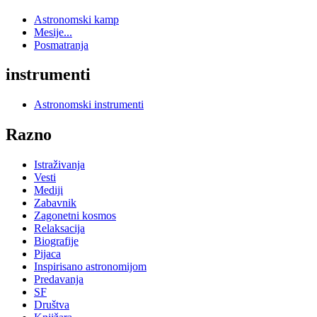
Astronomski kamp
Mesije...
Posmatranja
instrumenti
Astronomski instrumenti
Razno
Istraživanja
Vesti
Mediji
Zabavnik
Zagonetni kosmos
Relaksacija
Biografije
Pijaca
Inspirisano astronomijom
Predavanja
SF
Društva