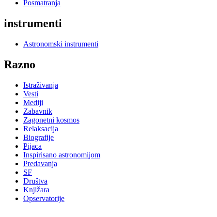
Posmatranja
instrumenti
Astronomski instrumenti
Razno
Istraživanja
Vesti
Mediji
Zabavnik
Zagonetni kosmos
Relaksacija
Biografije
Pijaca
Inspirisano astronomijom
Predavanja
SF
Društva
Knjižara
Opservatorije