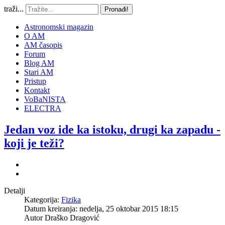
traži...
Pronađi!
Astronomski magazin
O AM
AM časopis
Forum
Blog AM
Stari AM
Pristup
Kontakt
VoBaNISTA
ELECTRA
Jedan voz ide ka istoku, drugi ka zapadu -
koji je teži?
Detalji
Kategorija:
Fizika
Datum kreiranja: nedelja, 25 oktobar 2015 18:15
Autor
Draško Dragović