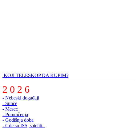
KOJI TELESKOP DA KUPIM?
2 0 2 6
- Nebeski događaji
- Sunce
- Mesec
- Pomračenja
- Godišnja doba
- Gde su ISS, sateliti..