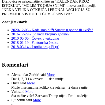
Dragovićeve najpoznatije knjige su "KALENDAR KROZ
ISTORIJU", "MOLIM TE OBJASNI MI" i nova enciklopedija
"NEKA VELIKA OTKRIĆA I PRONALASCI KOJA SU
PROMENILA ISTORIJU ČOVEČANSTVA"
Zadnji tekstovi:
2020-12-03 - Kada smo bliži Suncu: u podne ili uveče?
2016-12-29 - Od kada brojimo godine?
2010-05-06 - Čovek u vakuumu
2018-01-19 - Fantomska čestica
2018-03-14 - Istorija broja Pi (π)
Komentari
Aleksandar Zorkić said
More
Da: 1, 2, 3 i 4 kreveta.
1 dan ranije
Duca said
More
Može li se znati sa koliko kreveta su...
2 dana ranije
Vuk said
More
Šta tražite više? Zar vam Tramp nije...
Pre 1 nedelje
Ljubomir said
More
-