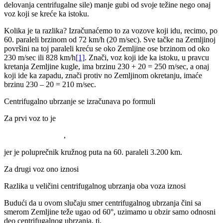
delovanja centrifugalne sile) manje gubi od svoje težine nego onaj
voz koji se kreće ka istoku.
Kolika je ta razlika? Izračunaćemo to za vozove koji idu, recimo, po
60. paraleli brzinom od 72 km/h (20 m/sec). Sve tačke na Zemljinoj
površini na toj paraleli kreću se oko Zemljine ose brzinom od oko
230 m/sec ili 828 km/h
[1]
. Znači, voz koji ide ka istoku, u pravcu
kretanja Zemljine kugle, ima brzinu 230 + 20 = 250 m/sec, a onaj
koji ide ka zapadu, znači protiv no Zemljinom okretanju, imaće
brzinu 230 – 20 = 210 m/sec.
Centrifugalno ubrzanje se izračunava po formuli
Za prvi voz to je
,
jer je poluprečnik kružnog puta na 60. paraleli 3.200 km.
Za drugi voz ono iznosi
Razlika u veličini centrifugalnog ubrzanja oba voza iznosi
Budući da u ovom slučaju smer centrifugalnog ubrzanja čini sa
smerom Zemljine teže ugao od 60°, uzimamo u obzir samo odnosni
deo centrifugalnog ubrzanja, tj.