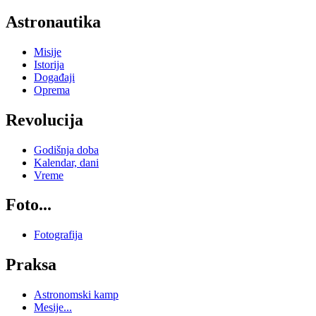
Astronautika
Misije
Istorija
Događaji
Oprema
Revolucija
Godišnja doba
Kalendar, dani
Vreme
Foto...
Fotografija
Praksa
Astronomski kamp
Mesije...