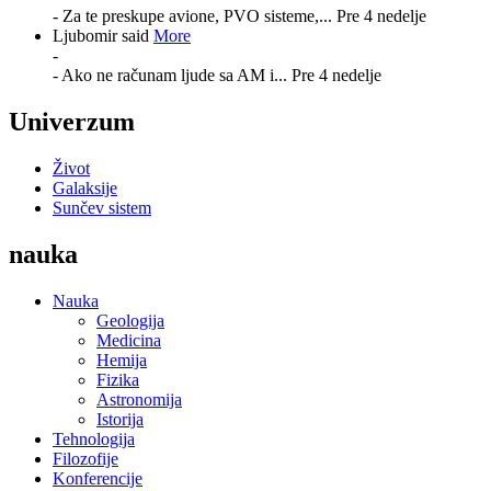
- Za te preskupe avione, PVO sisteme,...
Pre 4 nedelje
Ljubomir said
More
-
- Ako ne računam ljude sa AM i...
Pre 4 nedelje
Univerzum
Život
Galaksije
Sunčev sistem
nauka
Nauka
Geologija
Medicina
Hemija
Fizika
Astronomija
Istorija
Tehnologija
Filozofije
Konferencije