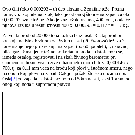
Ovo čini
(oko 0,000293 – ti) deo ubrzanja Zemljine teže. Prema
tome, voz koji ide na istok, lakši je od onog što ide na zapad za oko
0,000293 svoje težine. Ako je voz težak, recimo, 400 tona, onda će
njihova razlika u težini iznositi 400 x 0,000293 = 0,117 t = 117 kg.
Za veliki brod od 20.000 tona razlika bi iznosila 3 t: taj brod pri
kretanju na istok brzinom od 36 km na sat (20 čvorova) teži za 3
tone manje nego pri kretanju na zapad (po 60. paraleli), i, naravno,
pliće gazi. Smanjenje težine pri kretanju broda na istok mora se,
između ostalog, registrovati i na skali živinog barometra; pri
spomenutoj brzini visina žive u barometru mora biti za 0,000146 x
760, tj. za 0,11 mm veća na brodu koji plovi u istočnom smeru, nego
na onom koji plovi na zapad. Čak je i pešak, što šeta ulicama npr.
Osla
[2]
od zapada na istok brzinom od 5 km na sat, lakši 1 gram od
onog koji hoda u suprotnom pravcu.