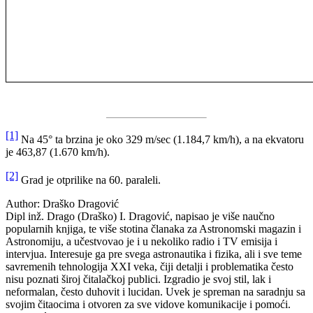
[1]
Na 45° ta brzina je oko 329 m/sec (1.184,7 km/h), a na ekvatoru
je 463,87 (1.670 km/h).
[2]
Grad je otprilike na 60. paraleli.
Author:
Draško Dragović
Dipl inž. Drago (Draško) I. Dragović, napisao je više naučno
popularnih knjiga, te više stotina članaka za Astronomski magazin i
Astronomiju, a učestvovao je i u nekoliko radio i TV emisija i
intervjua. Interesuje ga pre svega astronautika i fizika, ali i sve teme
savremenih tehnologija XXI veka, čiji detalji i problematika često
nisu poznati široj čitalačkoj publici. Izgradio je svoj stil, lak i
neformalan, često duhovit i lucidan. Uvek je spreman na saradnju sa
svojim čitaocima i otvoren za sve vidove komunikacije i pomoći.