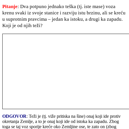
Pitanje
: Dva potpuno jednako teška (tj. iste mase) voza
krenu svaki iz svoje stanice i razviju istu brzinu, ali se kreću
u suprotnim pravcima – jedan ka istoku, a drugi ka zapadu.
Koji je od njih teži?
ODGOVOR
: Teži je (tj. viže pritiska na šine) onaj koji ide protiv
okretanja Zemlje, a to je onaj koji ide od istoka ka zapadu. Zbog
toga se taj voz sporije kreće oko Zemljine ose, te zato on (zbog