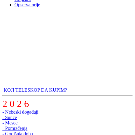
Opservatorije
KOJI TELESKOP DA KUPIM?
2 0 2 6
- Nebeski događaji
- Sunce
- Mesec
- Pomračenja
- Godišnja doba