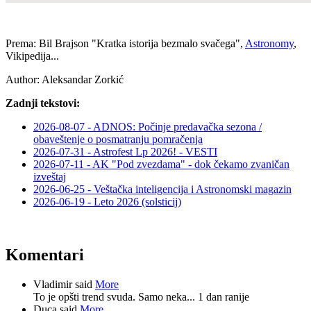
Prema: Bil Brajson "Kratka istorija bezmalo svačega",
Astronomy
,
Vikipedija...
Author:
Aleksandar Zorkić
Zadnji tekstovi:
2026-08-07 - ADNOS: Počinje predavačka sezona /
obaveštenje o posmatranju pomračenja
2026-07-31 - Astrofest Lp 2026! - VESTI
2026-07-11 - AK "Pod zvezdama" - dok čekamo zvaničan
izveštaj
2026-06-25 - Veštačka inteligencija i Astronomski magazin
2026-06-19 - Leto 2026 (solsticij)
Komentari
Vladimir said
More
To je opšti trend svuda. Samo neka...
1 dan ranije
Duca said
More