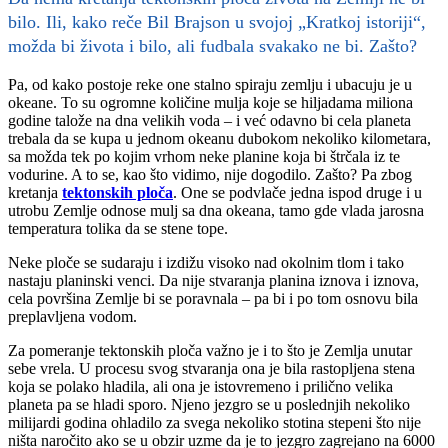
bilo. Ili, kako reče Bil Brajson u svojoj „Kratkoj istoriji“,
možda bi života i bilo, ali fudbala svakako ne bi. Zašto?
Pa, od kako postoje reke one stalno spiraju zemlju i ubacuju je u
okeane. To su ogromne količine mulja koje se hiljadama miliona
godine talože na dna velikih voda – i već odavno bi cela planeta
trebala da se kupa u jednom okeanu dubokom nekoliko kilometara,
sa možda tek po kojim vrhom neke planine koja bi štrčala iz te
vodurine. A to se, kao što vidimo, nije dogodilo. Zašto? Pa zbog
kretanja
tektonskih ploča
. One se podvlače jedna ispod druge i u
utrobu Zemlje odnose mulj sa dna okeana, tamo gde vlada jarosna
temperatura tolika da se stene tope.
Neke ploče se sudaraju i izdižu visoko nad okolnim tlom i tako
nastaju planinski venci. Da nije stvaranja planina iznova i iznova,
cela površina Zemlje bi se poravnala – pa bi i po tom osnovu bila
preplavljena vodom.
Za pomeranje tektonskih ploča važno je i to što je Zemlja unutar
sebe vrela. U procesu svog stvaranja ona je bila rastopljena stena
koja se polako hladila, ali ona je istovremeno i prilično velika
planeta pa se hladi sporo. Njeno jezgro se u poslednjih nekoliko
milijardi godina ohladilo za svega nekoliko stotina stepeni što nije
ništa naročito ako se u obzir uzme da je to jezgro zagrejano na 6000