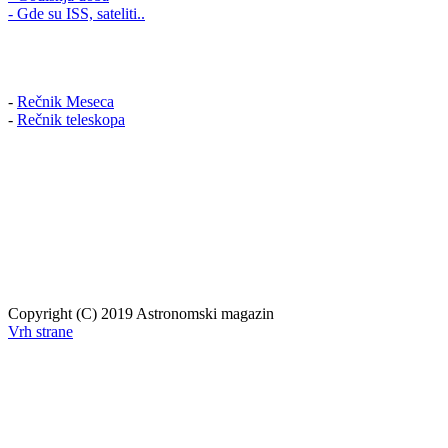
- Gde su ISS, sateliti..
-
Rečnik Meseca
-
Rečnik teleskopa
Copyright (C) 2019 Astronomski magazin
Vrh strane