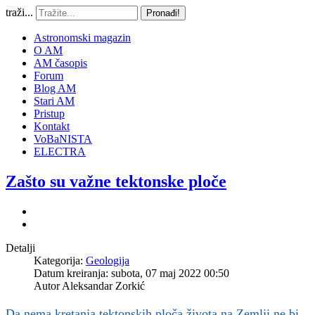
traži...
Pronađi!
Astronomski magazin
O AM
AM časopis
Forum
Blog AM
Stari AM
Pristup
Kontakt
VoBaNISTA
ELECTRA
Zašto su važne tektonske ploče
Detalji
Kategorija:
Geologija
Datum kreiranja: subota, 07 maj 2022 00:50
Autor
Aleksandar Zorkić
Da nema kretanja tektonskih ploča života na Zemlji ne bi