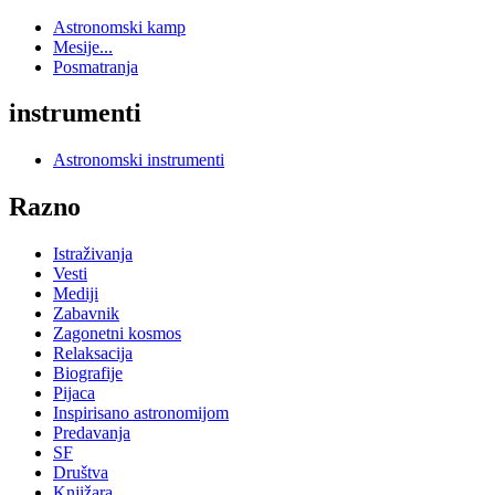
Astronomski kamp
Mesije...
Posmatranja
instrumenti
Astronomski instrumenti
Razno
Istraživanja
Vesti
Mediji
Zabavnik
Zagonetni kosmos
Relaksacija
Biografije
Pijaca
Inspirisano astronomijom
Predavanja
SF
Društva
Knjižara