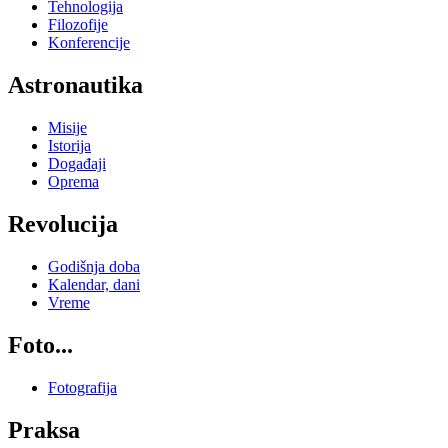
Tehnologija
Filozofije
Konferencije
Astronautika
Misije
Istorija
Događaji
Oprema
Revolucija
Godišnja doba
Kalendar, dani
Vreme
Foto...
Fotografija
Praksa