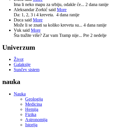
Ima li neko mapu za srbiju, odakle će...
2 dana ranije
Aleksandar Zorkić said
More
Da: 1, 2, 3 i 4 kreveta.
4 dana ranije
Duca said
More
Može li se znati sa koliko kreveta su...
4 dana ranije
Vuk said
More
Šta tražite više? Zar vam Tramp nije...
Pre 2 nedelje
Univerzum
Život
Galaksije
Sunčev sistem
nauka
Nauka
Geologija
Medicina
Hemija
Fizika
Astronomija
Istorija