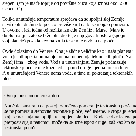
stepeni (što je inače toplije od površine Suca koja iznosi oko 5500
stepeni C).
Tolika unutrašnja temperatura sprečava da se spoljni sloj Zemlje
suviše ohladi čime bi postao previše krut da bi se mogao pomerati.
U ovome i leži jedna od razlika između Zemlje i Marsa. Mars je
duplo manji i zato se brže ohladio te je i njegova litosfera (spoljni
sloj planete) postala veoma kruta te se nije razbila na ploče.
Ovde dolazimo do Venere. Ona je slične veličine kao i naša planeta i
vrela je, ali opet tamo na njoj nema pomeranja tektonskih ploča. Na
Zemlji ima – zbog vode. Voda u unutrašnjosti Zemlje podmazuje
tektonske ploče te one klize jedna pored druge i jedna preko druge.
A u unutrašnjosti Venere nema vode, a time ni pokretanja tektonskih
ploča.
Ovo je posebno interesantno:
Naučnici smatraju da postoji određeno pomeranje tektonskih ploča n
se ne pomeraju stenovite tektonske ploče, već ledene. Evropa je leden
koji se naslanja na topliji i rastopljeni sloj leda. Kada se dve ledene
pretpostavljaju naučnici, može da sklizne ispod druge, baš kao što se
tektonske poloče.