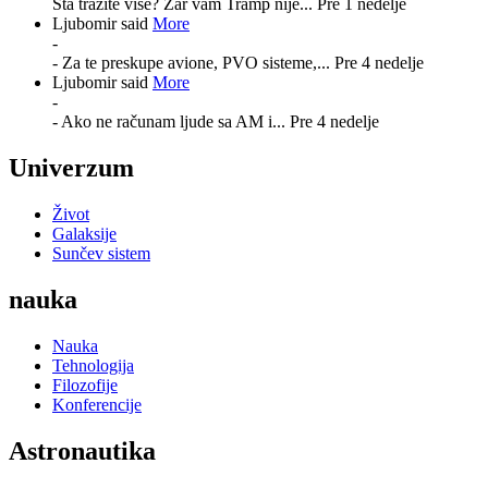
Šta tražite više? Zar vam Tramp nije...
Pre 1 nedelje
Ljubomir said
More
-
- Za te preskupe avione, PVO sisteme,...
Pre 4 nedelje
Ljubomir said
More
-
- Ako ne računam ljude sa AM i...
Pre 4 nedelje
Univerzum
Život
Galaksije
Sunčev sistem
nauka
Nauka
Tehnologija
Filozofije
Konferencije
Astronautika