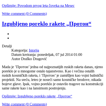
Opširnije: Povodom prvog leta čoveka na Mesec
Write comment (0 Comments)
Izgubljeno poreklo rakete „Протон“
Detalji
Kategorija:
Istorija
Datum kreiranja: ponedeljak, 07 jul 2014 01:00
Autor Draško Dragović
Mada je ’Протон’ jedna od najpoznatijih ruskih raketa danas, njeno
poreklo je u mnogome ostalo tajanstveno. Kao i većina ostalih
ruskih kosmičkih raketa, i ’Протон’ je zamišljen kao vojni balistički
projektil. Na sreću, leteo je noseći samo kosmičke brodove, nikada
bojeve glave. Ipak, vojno poreklo je ostavilo tragove na konstrukciji
same rakete kao i na lansirnom postrojenju.
Opširnije: Izgubljeno poreklo rakete „Протон“
Write comment (0 Comments)