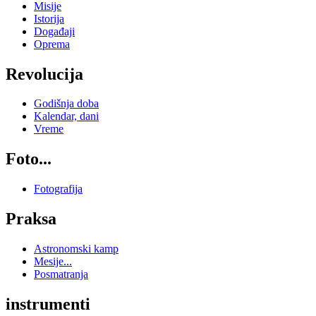
Misije
Istorija
Događaji
Oprema
Revolucija
Godišnja doba
Kalendar, dani
Vreme
Foto...
Fotografija
Praksa
Astronomski kamp
Mesije...
Posmatranja
instrumenti