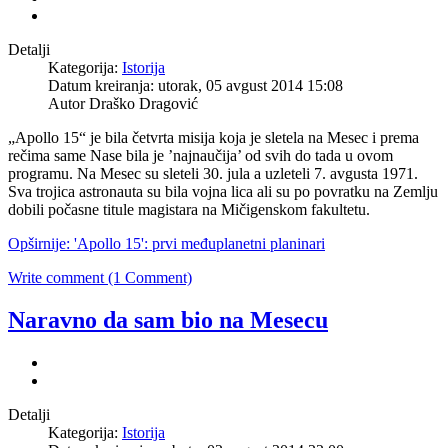
Detalji
Kategorija:
Istorija
Datum kreiranja: utorak, 05 avgust 2014 15:08
Autor Draško Dragović
„Apollo 15“ je bila četvrta misija koja je sletela na Mesec i prema
rečima same Nase bila je ’najnaučija’ od svih do tada u ovom
programu. Na Mesec su sleteli 30. jula a uzleteli 7. avgusta 1971.
Sva trojica astronauta su bila vojna lica ali su po povratku na Zemlju
dobili počasne titule magistara na Mičigenskom fakultetu.
Opširnije: 'Apollo 15': prvi međuplanetni planinari
Write comment (1 Comment)
Naravno da sam bio na Mesecu
Detalji
Kategorija:
Istorija