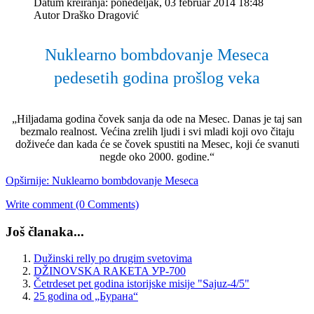
Datum kreiranja: ponedeljak, 03 februar 2014 18:48
Autor Draško Dragović
Nuklearno bombdovanje Meseca
pedesetih godina prošlog veka
„Hiljadama godina čovek sanja da ode na Mesec. Danas je taj san
bezmalo realnost. Većina zrelih ljudi i svi mladi koji ovo čitaju
doživeće dan kada će se čovek spustiti na Mesec, koji će svanuti
negde oko 2000. godine.“
Opširnije: Nuklearno bombdovanje Meseca
Write comment (0 Comments)
Još članaka...
Dužinski relly po drugim svetovima
DŽINOVSKA RAKETA УР-700
Četrdeset pet godina istorijske misije "Sajuz-4/5"
25 godina od „Бурана“