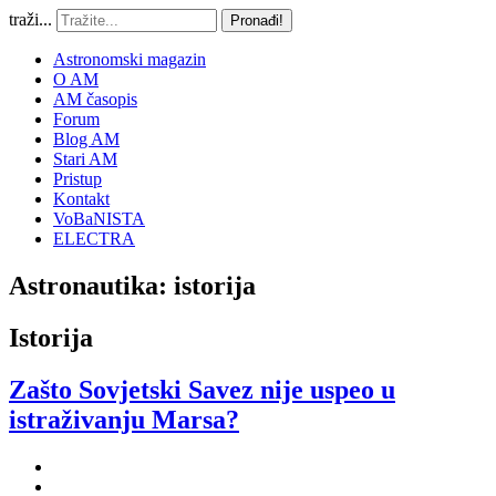
traži...
Pronađi!
Astronomski magazin
O AM
AM časopis
Forum
Blog AM
Stari AM
Pristup
Kontakt
VoBaNISTA
ELECTRA
Astronautika: istorija
Istorija
Zašto Sovjetski Savez nije uspeo u
istraživanju Marsa?