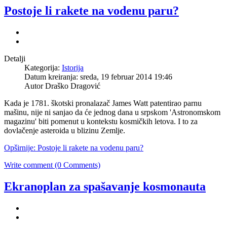
Postoje li rakete na vodenu paru?
Detalji
Kategorija:
Istorija
Datum kreiranja: sreda, 19 februar 2014 19:46
Autor Draško Dragović
Kada je 1781. škotski pronalazač James Watt patentirao parnu
mašinu, nije ni sanjao da će jednog dana u srpskom 'Astronomskom
magazinu' biti pomenut u kontekstu kosmičkih letova. I to za
dovlačenje asteroida u blizinu Zemlje.
Opširnije: Postoje li rakete na vodenu paru?
Write comment (0 Comments)
Ekranoplan za spašavanje kosmonauta