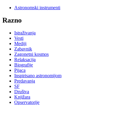
Astronomski instrumenti
Razno
Istraživanja
Vesti
Mediji
Zabavnik
Zagonetni kosmos
Relaksacija
Biografije
Pijaca
Inspirisano astronomijom
Predavanja
SF
Društva
Knjižara
Opservatorije