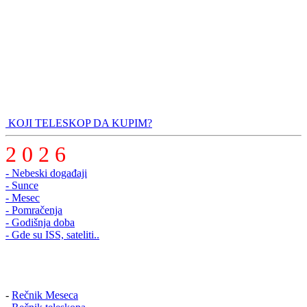
KOJI TELESKOP DA KUPIM?
2 0 2 6
- Nebeski događaji
- Sunce
- Mesec
- Pomračenja
- Godišnja doba
- Gde su ISS, sateliti..
-
Rečnik Meseca