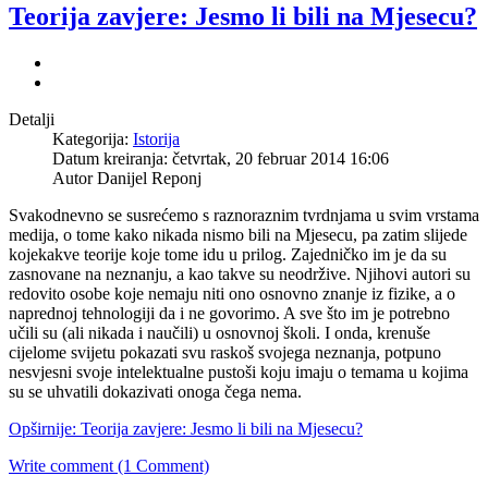
Teorija zavjere: Jesmo li bili na Mjesecu?
Detalji
Kategorija:
Istorija
Datum kreiranja: četvrtak, 20 februar 2014 16:06
Autor Danijel Reponj
Svakodnevno se susrećemo s raznoraznim tvrdnjama u svim vrstama
medija, o tome kako nikada nismo bili na Mjesecu, pa zatim slijede
kojekakve teorije koje tome idu u prilog. Zajedničko im je da su
zasnovane na neznanju, a kao takve su neodržive. Njihovi autori su
redovito osobe koje nemaju niti ono osnovno znanje iz fizike, a o
naprednoj tehnologiji da i ne govorimo. A sve što im je potrebno
učili su (ali nikada i naučili) u osnovnoj školi. I onda, krenuše
cijelome svijetu pokazati svu raskoš svojega neznanja, potpuno
nesvjesni svoje intelektualne pustoši koju imaju o temama u kojima
su se uhvatili dokazivati onoga čega nema.
Opširnije: Teorija zavjere: Jesmo li bili na Mjesecu?
Write comment (1 Comment)