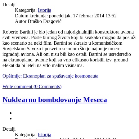
Detalji
Kategorija:
Istorija
Datum kreiranja: ponedeljak, 17 februar 2014 13:52
Autor Draško Dragović
Roberto Bartini je bio jedan od najoriginalnijih konstruktora aviona
svih vremena. Posle burnog života koji bi svakako mogao da posluži
kao scenario za neki film, Bartini se skrasio u komunističkom
Sovjetskom Savezu i posvetio se onom što je najbolje umeo:
izgradnji aviona. Ali oni nisu bili kao ostali. Bartini se usredsredio
na ekranoplane, avione koji su vrlo efikasno koristili tzv. ground
efekat da bi leteli na vrlo malim visinama.
Opširnije: Ekranoplan za spašavanje kosmonauta
Write comment (0 Comments)
Nuklearno bombdovanje Meseca
Detalji
Kategorija:
Istorija