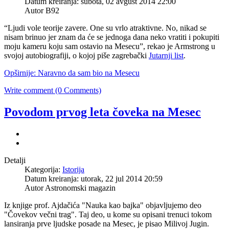
Datum kreiranja: subota, 02 avgust 2014 22:00
Autor B92
“Ljudi vole teorije zavere. One su vrlo atraktivne. No, nikad se
nisam brinuo jer znam da će se jednoga dana neko vratiti i pokupiti
moju kameru koju sam ostavio na Mesecu”, rekao je Armstrong u
svojoj autobiografiji, o kojoj piše zagrebački
Jutarnji list
.
Opširnije: Naravno da sam bio na Mesecu
Write comment (0 Comments)
Povodom prvog leta čoveka na Mesec
Detalji
Kategorija:
Istorija
Datum kreiranja: utorak, 22 jul 2014 20:59
Autor Astronomski magazin
Iz knjige prof. Ajdačića "Nauka kao bajka" objavljujemo deo
"Čovekov večni trag". Taj deo, u kome su opisani trenuci tokom
lansiranja prve ljudske posade na Mesec, je pisao Milivoj Jugin.