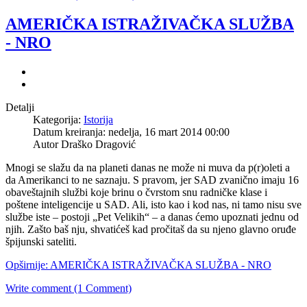
AMERIČKA ISTRAŽIVAČKA SLUŽBA
- NRO
Detalji
Kategorija:
Istorija
Datum kreiranja: nedelja, 16 mart 2014 00:00
Autor Draško Dragović
Mnogi se slažu da na planeti danas ne može ni muva da p(r)oleti a
da Amerikanci to ne saznaju. S pravom, jer SAD zvanično imaju 16
obaveštajnih službi koje brinu o čvrstom snu radničke klase i
poštene inteligencije u SAD. Ali, isto kao i kod nas, ni tamo nisu sve
službe iste – postoji „Pet Velikih“ – a danas ćemo upoznati jednu od
njih. Zašto baš nju, shvatićeš kad pročitaš da su njeno glavno oruđe
špijunski sateliti.
Opširnije: AMERIČKA ISTRAŽIVAČKA SLUŽBA - NRO
Write comment (1 Comment)