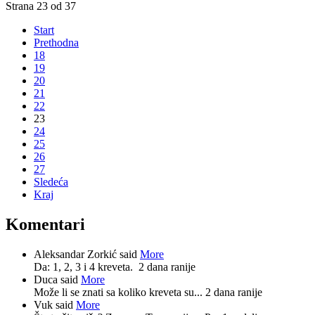
Strana 23 od 37
Start
Prethodna
18
19
20
21
22
23
24
25
26
27
Sledeća
Kraj
Komentari
Aleksandar Zorkić said
More
Da: 1, 2, 3 i 4 kreveta.
2 dana ranije
Duca said
More
Može li se znati sa koliko kreveta su...
2 dana ranije
Vuk said
More