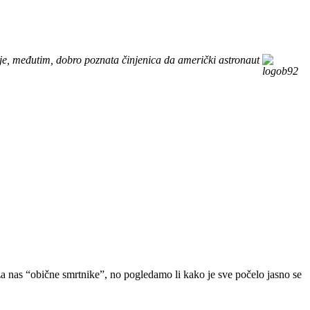
je, međutim, dobro poznata činjenica da američki astronaut
za nas “obične smrtnike”, no pogledamo li kako je sve počelo jasno se