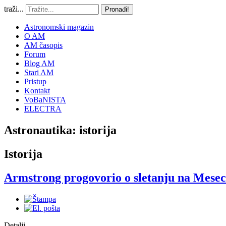
traži...
Pronađi!
Astronomski magazin
O AM
AM časopis
Forum
Blog AM
Stari AM
Pristup
Kontakt
VoBaNISTA
ELECTRA
Astronautika: istorija
Istorija
Armstrong progovorio o sletanju na Mesec
Detalji