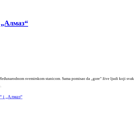
i „Алмаз“
 Međunarodnom svemirskom stanicom. Sama pomisao da „gore“ žive ljudi koji svakod
.
т“ i „Алмаз“