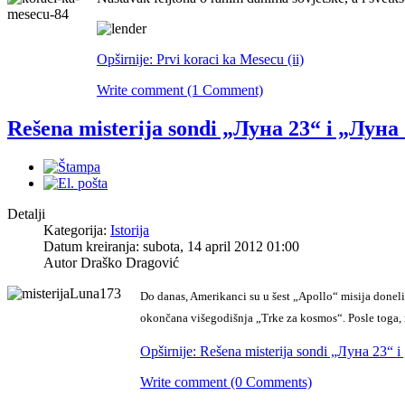
Opširnije: Prvi koraci ka Mesecu (ii)
Write comment (1 Comment)
Rešena misterija sondi „Луна 23“ i „Луна
Detalji
Kategorija:
Istorija
Datum kreiranja: subota, 14 april 2012 01:00
Autor Draško Dragović
Do danas, Amerikanci su u šest „Apollo“ misija doneli
okončana višegodišnja „Trke za kosmos“. Posle toga, 
Opširnije: Rešena misterija sondi „Луна 23“ 
Write comment (0 Comments)