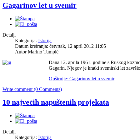
Gagarinov let u svemir
Detalji
Kategorija:
Istorija
Datum kreiranja: četvrtak, 12 april 2012 11:05
Autor Marino Tumpić
Dana 12. aprila 1961. godine s Ruskog kozmod
Gagarin. Njegov je kratki svemirski let završio
Opširnije: Gagarinov let u svemir
Write comment (0 Comments)
10 najvećih napuštenih projekata
Detalji
Kategorija:
Istorija