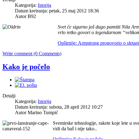
Kategorija:
Istorija
Datum kreiranja: petak, 25 maj 2012 18:36
Autor B92
Svet će sigurno još dugo pamtiti Nila Ar
vrlo retko govori o legendarnom “veliko
Opširnije: Armstrong progovorio o sleta
Write comment (0 Comments)
Kako je počelo
Detalji
Kategorija:
Istorija
Datum kreiranja: subota, 28 april 2012 10:27
Autor Marino Tumpić
Svemirske tehnologije, rakete koje lete u s
vidi da baš i nije tako..