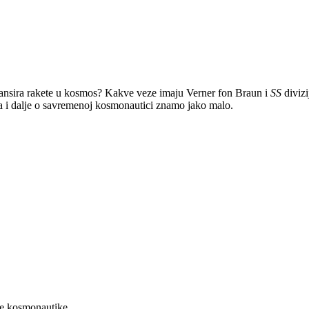
e lansira rakete u kosmos? Kakve veze imaju Verner fon Braun i
SS
divizi
 da i dalje o savremenoj kosmonautici znamo jako malo.
se kosmonautike.