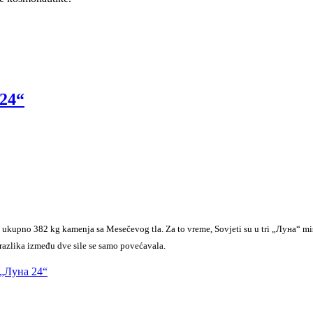
 24“
 ukupno 382 kg kamenja sa Mesečevog tla. Za to vreme, Sovjeti su u tri „Луна“ mis
razlika između dve sile se samo povećavala.
i „Луна 24“