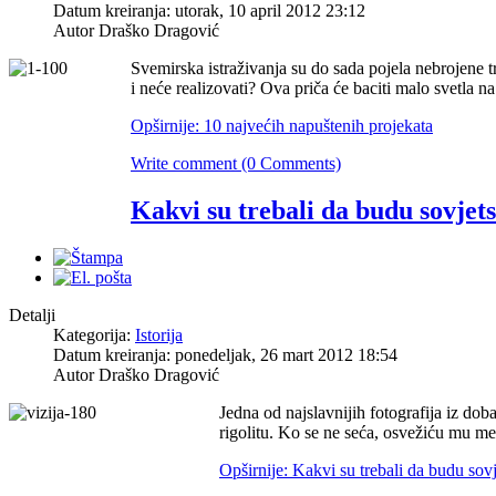
Datum kreiranja: utorak, 10 april 2012 23:12
Autor Draško Dragović
Svemirska istraživanja su do sada pojela nebrojene tri
i neće realizovati? Ova priča će baciti malo svetla na
Opširnije: 10 najvećih napuštenih projekata
Write comment (0 Comments)
Kakvi su trebali da budu sovjets
Detalji
Kategorija:
Istorija
Datum kreiranja: ponedeljak, 26 mart 2012 18:54
Autor Draško Dragović
Jedna od najslavnijih fotografija iz dob
rigolitu. Ko se ne seća, osvežiću mu m
Opširnije: Kakvi su trebali da budu sov