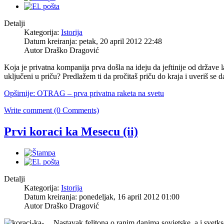
Detalji
Kategorija:
Istorija
Datum kreiranja: petak, 20 april 2012 22:48
Autor Draško Dragović
Koja je privatna kompanija prva došla na ideju da jeftinije od držav
uključeni u priču? Predlažem ti da pročitaš priču do kraja i uveriš se
Opširnije: OTRAG – prva privatna raketa na svetu
Write comment (0 Comments)
Prvi koraci ka Mesecu (ii)
Detalji
Kategorija:
Istorija
Datum kreiranja: ponedeljak, 16 april 2012 01:00
Autor Draško Dragović
Nastavak feljtona o ranim danima sovjetske, a i svetk