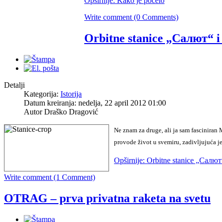
Opširnije: Kako je počelo
Write comment (0 Comments)
Orbitne stanice „Салют“ 
Detalji
Kategorija:
Istorija
Datum kreiranja: nedelja, 22 april 2012 01:00
Autor Draško Dragović
Ne znam za druge, ali ja sam fasciniran
provode život u svemiru, zadivljujuća je
Opširnije: Orbitne stanice „Салю
Write comment (1 Comment)
OTRAG – prva privatna raketa na svetu