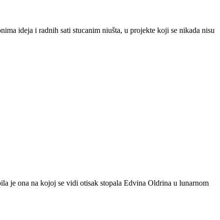
nima ideja i radnih sati stucanim niušta, u projekte koji se nikada nisu
bila je ona na kojoj se vidi otisak stopala Edvina Oldrina u lunarnom