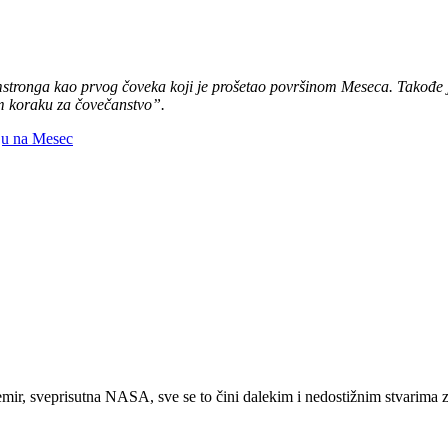
mstronga kao prvog čoveka koji je prošetao površinom Meseca. Takođe 
m koraku za čovečanstvo”.
nju na Mesec
vemir, sveprisutna NASA, sve se to čini dalekim i nedostižnim stvarima 