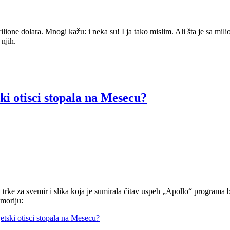
lione dolara. Mnogi kažu: i neka su! I ja tako mislim. Ali šta je sa milio
 njih.
ki otisci stopala na Mesecu?
a trke za svemir i slika koja je sumirala čitav uspeh „Apollo“ programa 
emoriju:
jetski otisci stopala na Mesecu?