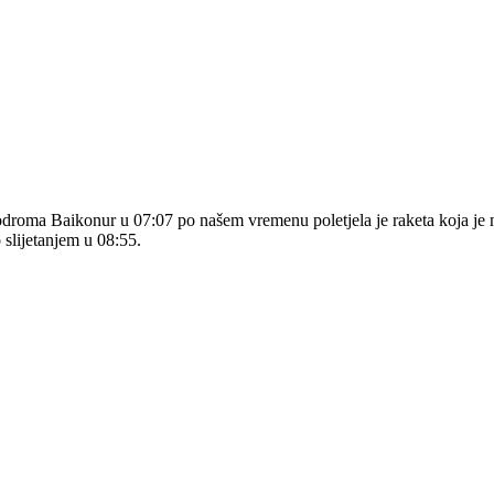
roma Baikonur u 07:07 po našem vremenu poletjela je raketa koja je na
 slijetanjem u 08:55.