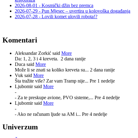
2026-08-01 - Kosmički džin bez premca
2026-07-29 - Pun Mjesec – uvertira u kolovoška događanja
2026-07-28 - Lovili komet ulovili robota!?
Komentari
Aleksandar Zorkić said
More
Da: 1, 2, 3 i 4 kreveta.
2 dana ranije
Duca said
More
Može li se znati sa koliko kreveta su...
2 dana ranije
Vuk said
More
Šta tražite više? Zar vam Tramp nije...
Pre 1 nedelje
Ljubomir said
More
-
- Za te preskupe avione, PVO sisteme,...
Pre 4 nedelje
Ljubomir said
More
-
- Ako ne računam ljude sa AM i...
Pre 4 nedelje
Univerzum