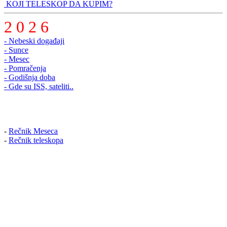
KOJI TELESKOP DA KUPIM?
2 0 2 6
- Nebeski događaji
- Sunce
- Mesec
- Pomračenja
- Godišnja doba
- Gde su ISS, sateliti..
-
Rečnik Meseca
-
Rečnik teleskopa