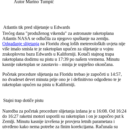
Autor
Marino Tumpić
Atlantis tik pred slijetanje u Edwards
Trećeg dana "produženog vikenda" za astronaute raketoplana
Atlantis NASA se odlučila za njegovo spuštanje na zemlju.
Odgađanje slijetanja
na Floridu zbog loših metereoloških uvjeta nije
više imalo smisla te je raketoplan upućen za slijetanje u vojnu
zrakoplovnu bazu Edwards u Kaliforniji. Kotači stajnog trapa
raketoplana dodirnu su pistu u 17:39 po našem vremenu. Minutu
kasnije raketoplan se zaustavio - misija je uspješno okončana.
Početak procedure slijetanja na Floridu trebao je započeti u 14:57,
no dvadeset devet minuta prije ono je i definitivno odgođeno te je
raketoplan upućen na pistu u Kaliforniji.
Stajni trap dotiče pistu
Naredba za početak procedure slijetanja izdana je u 16:08. Od 16:24
do 16:27 raketni motori usporili su raketoplan i on je započeo put k
Zemlji. Minutu kasnije izvršena je provjera letnih parametara i
utvrđeno kako nema potrebe za finim korekcijama. Računala su