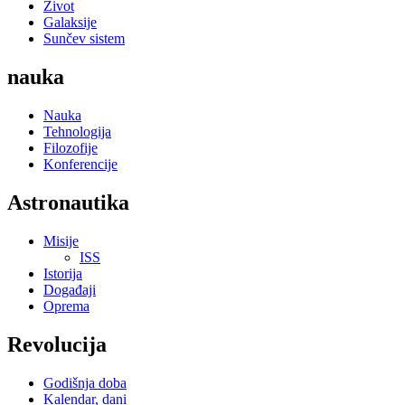
Život
Galaksije
Sunčev sistem
nauka
Nauka
Tehnologija
Filozofije
Konferencije
Astronautika
Misije
ISS
Istorija
Događaji
Oprema
Revolucija
Godišnja doba
Kalendar, dani