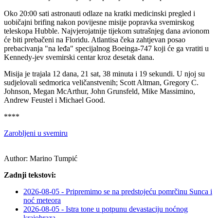
Oko 20:00 sati astronauti odlaze na kratki medicinski pregled i
uobičajni brifing nakon povijesne misije popravka svemirskog
teleskopa Hubble. Najvjerojatnije tijekom sutrašnjeg dana avionom
će biti prebačeni na Floridu. Atlantisa čeka zahtjevan posao
prebacivanja "na leđa" specijalnog Boeinga-747 koji će ga vratiti u
Kennedy-jev svemirski centar kroz desetak dana.
Misija je trajala 12 dana, 21 sat, 38 minuta i 19 sekundi. U njoj su
sudjelovali sedmorica veličanstvenih; Scott Altman, Gregory C.
Johnson, Megan McArthur, John Grunsfeld, Mike Massimino,
Andrew Feustel i Michael Good.
****
Zarobljeni u svemiru
Author:
Marino Tumpić
Zadnji tekstovi:
2026-08-05 - Pripremimo se na predstojeću pomrčinu Sunca i
noć meteora
2026-08-05 - Istra tone u potpunu devastaciju noćnog
krajobraza