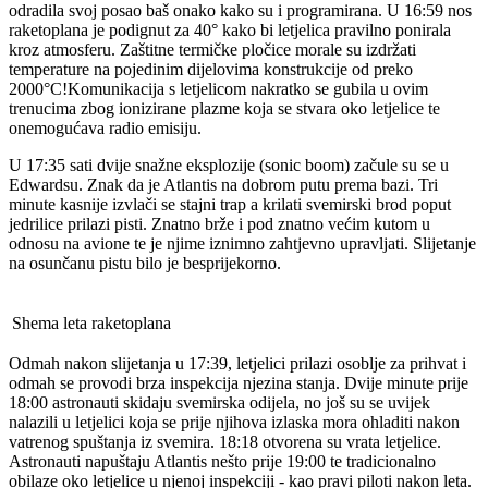
odradila svoj posao baš onako kako su i programirana. U 16:59 nos
raketoplana je podignut za 40° kako bi letjelica pravilno ponirala
kroz atmosferu. Zaštitne termičke pločice morale su izdržati
temperature na pojedinim dijelovima konstrukcije od preko
2000°C!Komunikacija s letjelicom nakratko se gubila u ovim
trenucima zbog ionizirane plazme koja se stvara oko letjelice te
onemogućava radio emisiju.
U 17:35 sati dvije snažne eksplozije (sonic boom) začule su se u
Edwardsu. Znak da je Atlantis na dobrom putu prema bazi. Tri
minute kasnije izvlači se stajni trap a krilati svemirski brod poput
jedrilice prilazi pisti. Znatno brže i pod znatno većim kutom u
odnosu na avione te je njime iznimno zahtjevno upravljati. Slijetanje
na osunčanu pistu bilo je besprijekorno.
Shema leta raketoplana
Odmah nakon slijetanja u 17:39, letjelici prilazi osoblje za prihvat i
odmah se provodi brza inspekcija njezina stanja. Dvije minute prije
18:00 astronauti skidaju svemirska odijela, no još su se uvijek
nalazili u letjelici koja se prije njihova izlaska mora ohladiti nakon
vatrenog spuštanja iz svemira. 18:18 otvorena su vrata letjelice.
Astronauti napuštaju Atlantis nešto prije 19:00 te tradicionalno
obilaze oko letjelice u njenoj inspekciji - kao pravi piloti nakon leta.