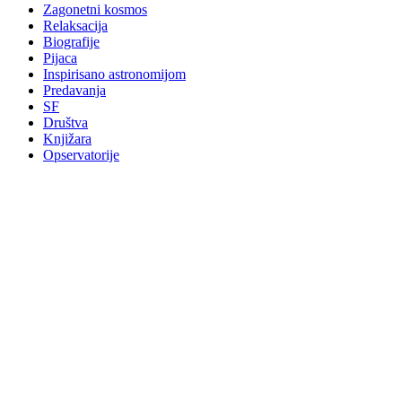
Zagonetni kosmos
Relaksacija
Biografije
Pijaca
Inspirisano astronomijom
Predavanja
SF
Društva
Knjižara
Opservatorije