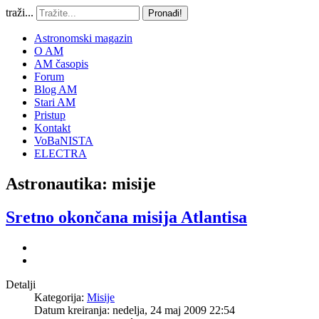
traži...
Pronađi!
Astronomski magazin
O AM
AM časopis
Forum
Blog AM
Stari AM
Pristup
Kontakt
VoBaNISTA
ELECTRA
Astronautika: misije
Sretno okončana misija Atlantisa
Detalji
Kategorija:
Misije
Datum kreiranja: nedelja, 24 maj 2009 22:54