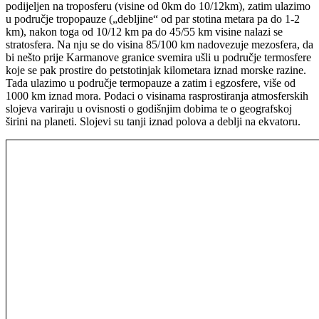
podijeljen na troposferu (visine od 0km do 10/12km), zatim ulazimo
u područje tropopauze („debljine“ od par stotina metara pa do 1-2
km), nakon toga od 10/12 km pa do 45/55 km visine nalazi se
stratosfera. Na nju se do visina 85/100 km nadovezuje mezosfera, da
bi nešto prije Karmanove granice svemira ušli u područje termosfere
koje se pak prostire do petstotinjak kilometara iznad morske razine.
Tada ulazimo u područje termopauze a zatim i egzosfere, više od
1000 km iznad mora. Podaci o visinama rasprostiranja atmosferskih
slojeva variraju u ovisnosti o godišnjim dobima te o geografskoj
širini na planeti. Slojevi su tanji iznad polova a deblji na ekvatoru.