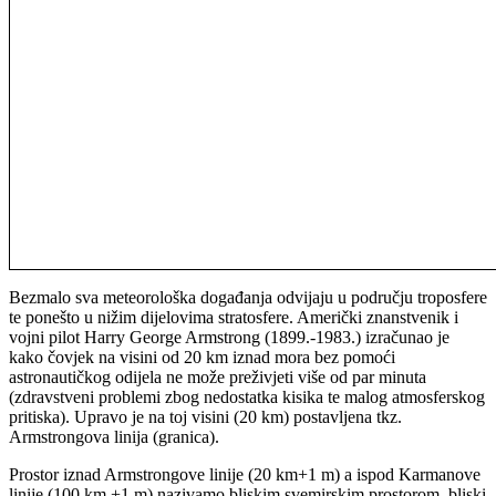
Bezmalo sva meteorološka događanja odvijaju u području troposfere
te ponešto u nižim dijelovima stratosfere. Američki znanstvenik i
vojni pilot Harry George Armstrong (1899.-1983.) izračunao je
kako čovjek na visini od 20 km iznad mora bez pomoći
astronautičkog odijela ne može preživjeti više od par minuta
(zdravstveni problemi zbog nedostatka kisika te malog atmosferskog
pritiska). Upravo je na toj visini (20 km) postavljena tkz.
Armstrongova linija (granica).
Prostor iznad Armstrongove linije (20 km+1 m) a ispod Karmanove
linije (100 km +1 m) nazivamo bliskim svemirskim prostorom, bliski