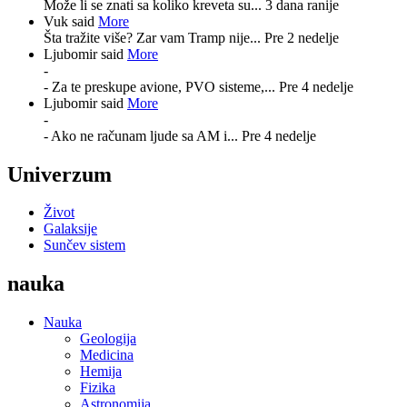
Može li se znati sa koliko kreveta su...
3 dana ranije
Vuk said
More
Šta tražite više? Zar vam Tramp nije...
Pre 2 nedelje
Ljubomir said
More
-
- Za te preskupe avione, PVO sisteme,...
Pre 4 nedelje
Ljubomir said
More
-
- Ako ne računam ljude sa AM i...
Pre 4 nedelje
Univerzum
Život
Galaksije
Sunčev sistem
nauka
Nauka
Geologija
Medicina
Hemija
Fizika
Astronomija