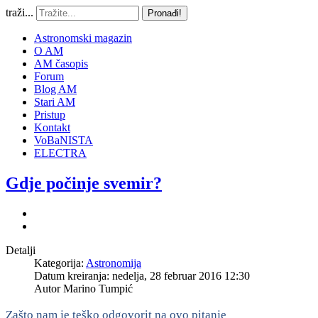
traži...
Pronađi!
Astronomski magazin
O AM
AM časopis
Forum
Blog AM
Stari AM
Pristup
Kontakt
VoBaNISTA
ELECTRA
Gdje počinje svemir?
Detalji
Kategorija:
Astronomija
Datum kreiranja: nedelja, 28 februar 2016 12:30
Autor
Marino Tumpić
Zašto nam je teško odgovorit na ovo pitanje