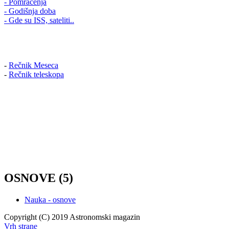
- Pomračenja
- Godišnja doba
- Gde su ISS, sateliti..
-
Rečnik Meseca
-
Rečnik teleskopa
OSNOVE (5)
Nauka - osnove
Copyright (C) 2019 Astronomski magazin
Vrh strane