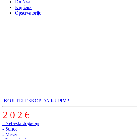
Društva
Knjižara
Opservatorije
KOJI TELESKOP DA KUPIM?
2 0 2 6
- Nebeski događaji
- Sunce
- Mesec