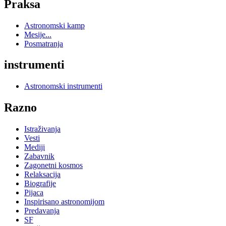
Praksa
Astronomski kamp
Mesije...
Posmatranja
instrumenti
Astronomski instrumenti
Razno
Istraživanja
Vesti
Mediji
Zabavnik
Zagonetni kosmos
Relaksacija
Biografije
Pijaca
Inspirisano astronomijom
Predavanja
SF