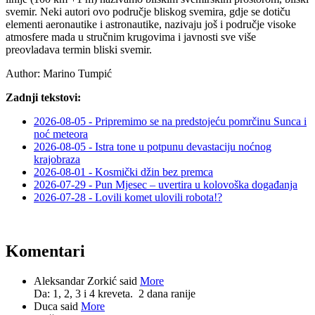
svemir. Neki autori ovo područje bliskog svemira, gdje se dotiču
elementi aeronautike i astronautike, nazivaju još i područje visoke
atmosfere mada u stručnim krugovima i javnosti sve više
preovladava termin bliski svemir.
Author:
Marino Tumpić
Zadnji tekstovi:
2026-08-05 - Pripremimo se na predstojeću pomrčinu Sunca i
noć meteora
2026-08-05 - Istra tone u potpunu devastaciju noćnog
krajobraza
2026-08-01 - Kosmički džin bez premca
2026-07-29 - Pun Mjesec – uvertira u kolovoška događanja
2026-07-28 - Lovili komet ulovili robota!?
Komentari
Aleksandar Zorkić said
More
Da: 1, 2, 3 i 4 kreveta.
2 dana ranije
Duca said
More