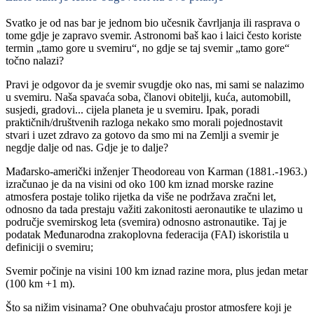
Svatko je od nas bar je jednom bio učesnik čavrljanja ili rasprava o
tome gdje je zapravo svemir. Astronomi baš kao i laici često koriste
termin „tamo gore u svemiru“, no gdje se taj svemir „tamo gore“
točno nalazi?
Pravi je odgovor da je svemir svugdje oko nas, mi sami se nalazimo
u svemiru. Naša spavaća soba, članovi obitelji, kuća, automobill,
susjedi, gradovi... cijela planeta je u svemiru. Ipak, poradi
praktičnih/društvenih razloga nekako smo morali pojednostavit
stvari i uzet zdravo za gotovo da smo mi na Zemlji a svemir je
negdje dalje od nas. Gdje je to dalje?
Mađarsko-američki inženjer Theodoreau von Karman (1881.-1963.)
izračunao je da na visini od oko 100 km iznad morske razine
atmosfera postaje toliko rijetka da više ne podržava zračni let,
odnosno da tada prestaju važiti zakonitosti aeronautike te ulazimo u
područje svemirskog leta (svemira) odnosno astronautike. Taj je
podatak Međunarodna zrakoplovna federacija (FAI) iskoristila u
definiciji o svemiru;
Svemir počinje na visini 100 km iznad razine mora, plus jedan metar
(100 km +1 m).
Što sa nižim visinama? One obuhvaćaju prostor atmosfere koji je