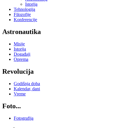
Istorija
Tehnologija
Filozofije
Konferencije
Astronautika
Misije
Istorija
Događaji
Oprema
Revolucija
Godišnja doba
Kalendar, dani
Vreme
Foto...
Fotografija