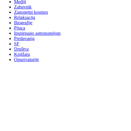
Mediji
Zabavnik
Zagonetni kosmos
Relaksacija
Biografije
Pijaca
Inspirisano astronomijom
Predavanja
SF
Društva
Knjižara
Opservatorije