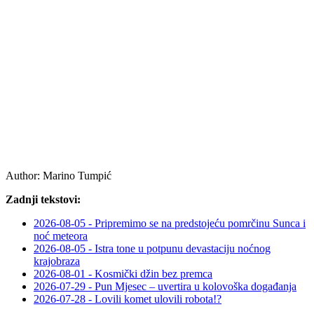
Author:
Marino Tumpić
Zadnji tekstovi:
2026-08-05 - Pripremimo se na predstojeću pomrčinu Sunca i
noć meteora
2026-08-05 - Istra tone u potpunu devastaciju noćnog
krajobraza
2026-08-01 - Kosmički džin bez premca
2026-07-29 - Pun Mjesec – uvertira u kolovoška događanja
2026-07-28 - Lovili komet ulovili robota!?