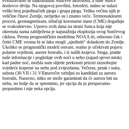
Približavamo se maksimumu Sunčeve aktivnosti, a naše Sunce
doslovce divlja. Na njegovoj površini, fotosferi, stalno se nalazi
veliki broj pojedinačnih pjega i grupa pjega. Velika većina njih je
veličine čitave Zemlje, nerijetko su i znatno veće. Termonuklearni
procesi, geomagnetizam, izbačaji koronarne mase (CME) događaju
se svakodnevno. Upravo ovih dana na strani Sunca koja nije
okrenuta nama zabilježena je najsnažnija eksplozija ovog Sunčevog
ciklusa. Prema prognostičkim modelima NOAA tri, odnosno čak i
četiri CME veoma bi se lako mogli „ujediniti“ dolaskom do Zemlje.
Ukoliko se prognostički modeli ostvare, realno je očekivati pojavu
polarne svjetlosti, aurore borealis, i iz naših krajeva. Stoga, pratite
naše informacije i pogledaje ovih noći u nebo (zapad-sjever-istok)
kad padne noć, možda nam slijede prekrasni prizori raznobojne
svjetleće koperne na nebu pod zvijezdama. Večeras, petak i sutra,
subota (30.VII i 31.VII)navečer ozbiljni su kandidati za auroru
borealis. Naravno, nitko ne može garantirati da će aurora biti na
nebu, no bolje da se spremimo, jer opcija da ju prespavamo-
propustimo i nije neka opcija.