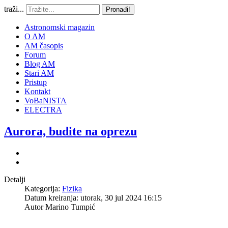
traži...
Pronađi!
Astronomski magazin
O AM
AM časopis
Forum
Blog AM
Stari AM
Pristup
Kontakt
VoBaNISTA
ELECTRA
Aurora, budite na oprezu
Detalji
Kategorija:
Fizika
Datum kreiranja: utorak, 30 jul 2024 16:15
Autor
Marino Tumpić