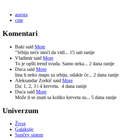
aurora
cme
Komentari
Baki said
More
"Srbija neće moći da vidi...
15 sati ranije
Vladimir said
More
To je opšti trend svuda. Samo neka...
2 dana ranije
Duca said
More
Ima li neko mapu za srbiju, odakle će...
2 dana ranije
Aleksandar Zorkić said
More
Da: 1, 2, 3 i 4 kreveta.
4 dana ranije
Duca said
More
Može li se znati sa koliko kreveta su...
5 dana ranije
Univerzum
Život
Galaksije
Sunčev sistem