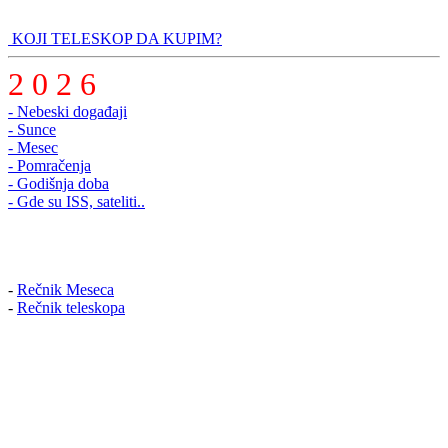
KOJI TELESKOP DA KUPIM?
2 0 2 6
- Nebeski događaji
- Sunce
- Mesec
- Pomračenja
- Godišnja doba
- Gde su ISS, sateliti..
-
Rečnik Meseca
-
Rečnik teleskopa