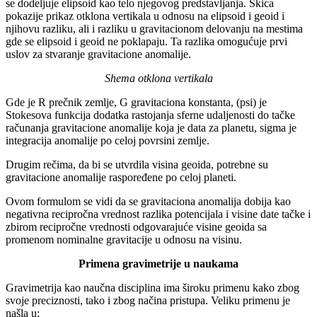
se dodeljuje elipsoid kao telo njegovog predstavljanja. Skica
pokazije prikaz otklona vertikala u odnosu na elipsoid i geoid i
njihovu razliku, ali i razliku u gravitacionom delovanju na mestima
gde se elipsoid i geoid ne poklapaju. Ta razlika omogućuje prvi
uslov za stvaranje gravitacione anomalije.
Shema otklona vertikala
Gde je R prečnik zemlje, G gravitaciona konstanta, (psi) je
Stokesova funkcija dodatka rastojanja sferne udaljenosti do tačke
računanja gravitacione anomalije koja je data za planetu, sigma je
integracija anomalije po celoj povrsini zemlje.
Drugim rečima, da bi se utvrdila visina geoida, potrebne su
gravitacione anomalije raspoređene po celoj planeti.
Ovom formulom se vidi da se gravitaciona anomalija dobija kao
negativna recipročna vrednost razlika potencijala i visine date tačke i
zbirom recipročne vrednosti odgovarajuće visine geoida sa
promenom nominalne gravitacije u odnosu na visinu.
Primena gravimetrije u naukama
Gravimetrija kao naučna disciplina ima široku primenu kako zbog
svoje preciznosti, tako i zbog načina pristupa. Veliku primenu je
našla u: