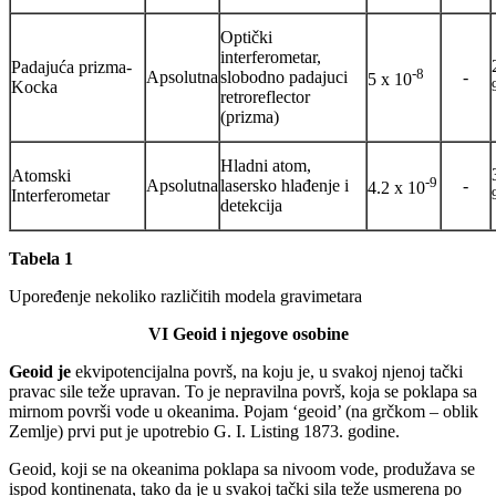
Optički
interferometar,
Padajuća prizma-
-8
Apsolutna
slobodno padajuci
-
5 x 10
Kocka
retroreflector
(prizma)
Hladni atom,
Atomski
-9
Apsolutna
lasersko hlađenje i
-
4.2 x 10
Interferometar
detekcija
Tabela 1
Upoređenje nekoliko različitih modela gravimetara
VI Geoid i njegove osobine
Geoid je
ekvipotencijalna površ, na koju je, u svakoj njenoj tački
pravac sile teže upravan. To je nepravilna površ, koja se poklapa sa
mirnom površi vode u okeanima. Pojam ‘geoid’ (na grčkom – oblik
Zemlje) prvi put je upotrebio G. I. Listing 1873. godine.
Geoid, koji se na okeanima poklapa sa nivoom vode, produžava se
ispod kontinenata, tako da je u svakoj tački sila teže usmerena po