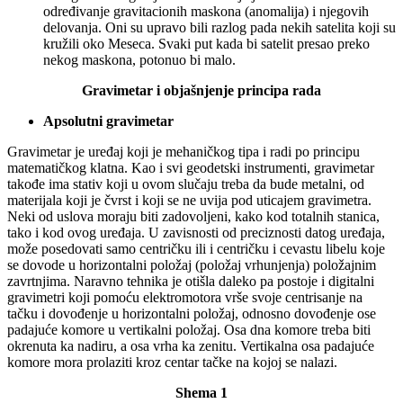
određivanje gravitacionih maskona (anomalija) i njegovih
delovanja. Oni su upravo bili razlog pada nekih satelita koji su
kružili oko Meseca. Svaki put kada bi satelit presao preko
nekog maskona, potonuo bi malo.
Gravimetar i objašnjenje principa rada
Apsolutni gravimetar
Gravimetar je uređaj koji je mehaničkog tipa i radi po principu
matematičkog klatna. Kao i svi geodetski instrumenti, gravimetar
takođe ima stativ koji u ovom slučaju treba da bude metalni, od
materijala koji je čvrst i koji se ne uvija pod uticajem gravimetra.
Neki od uslova moraju biti zadovoljeni, kako kod totalnih stanica,
tako i kod ovog uređaja. U zavisnosti od preciznosti datog uređaja,
može posedovati samo centričku ili i centričku i cevastu libelu koje
se dovode u horizontalni položaj (položaj vrhunjenja) položajnim
zavrtnjima. Naravno tehnika je otišla daleko pa postoje i digitalni
gravimetri koji pomoću elektromotora vrše svoje centrisanje na
tačku i dovođenje u horizontalni položaj, odnosno dovođenje ose
padajuće komore u vertikalni položaj. Osa dna komore treba biti
okrenuta ka nadiru, a osa vrha ka zenitu. Vertikalna osa padajuće
komore mora prolaziti kroz centar tačke na kojoj se nalazi.
Shema 1