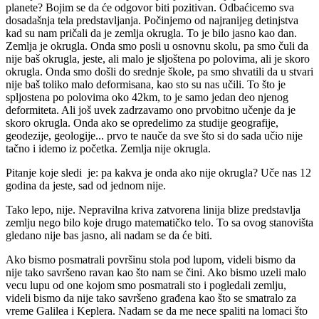
planete? Bojim se da će odgovor biti pozitivan. Odbaćicemo sva
dosadašnja tela predstavljanja. Počinjemo od najranijeg detinjstva
kad su nam pričali da je zemlja okrugla. To je bilo jasno kao dan.
Zemlja je okrugla. Onda smo posli u osnovnu skolu, pa smo čuli da
nije baš okrugla, jeste, ali malo je sljoštena po polovima, ali je skoro
okrugla. Onda smo došli do srednje škole, pa smo shvatili da u stvari
nije baš toliko malo deformisana, kao sto su nas učili. To što je
spljostena po polovima oko 42km, to je samo jedan deo njenog
deformiteta. Ali još uvek zadrzavamo ono prvobitno učenje da je
skoro okrugla. Onda ako se opredelimo za studije geografije,
geodezije, geologije... prvo te nauče da sve što si do sada učio nije
tačno i idemo iz početka. Zemlja nije okrugla.
Pitanje koje sledi je: pa kakva je onda ako nije okrugla? Uče nas 12
godina da jeste, sad od jednom nije.
Tako lepo, nije. Nepravilna kriva zatvorena linija blize predstavlja
zemlju nego bilo koje drugo matematičko telo. To sa ovog stanovišta
gledano nije bas jasno, ali nadam se da će biti.
Ako bismo posmatrali površinu stola pod lupom, videli bismo da
nije tako savršeno ravan kao što nam se čini. Ako bismo uzeli malo
vecu lupu od one kojom smo posmatrali sto i pogledali zemlju,
videli bismo da nije tako savršeno građena kao što se smatralo za
vreme Galilea i Keplera. Nadam se da me nece spaliti na lomaci što