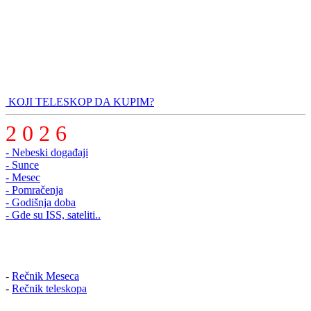
KOJI TELESKOP DA KUPIM?
2 0 2 6
- Nebeski događaji
- Sunce
- Mesec
- Pomračenja
- Godišnja doba
- Gde su ISS, sateliti..
-
Rečnik Meseca
-
Rečnik teleskopa