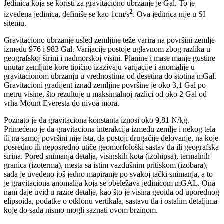
Jedinica koja se koristi za gravitaciono ubrzanje je Gal. To je
2
izvedena jedinica, definiše se kao 1cm/s
. Ova jedinica nije u SI
sitemu.
Gravitaciono ubrzanje usled zemljine teže varira na površini zemlje
između 976 i 983 Gal. Varijacije postoje uglavnom zbog razlika u
geografskoj širini i nadmorskoj visini. Planine i mase manje gustine
unutar zemljine kore tipično izazivaju varijacije i anomalije u
gravitacionom ubrzanju u vrednostima od desetina do stotina mGal.
Gravitacioni gradijent iznad zemljine površine je oko 3,1 Gal po
metru visine, što rezultuje u maksimalnoj razlici od oko 2 Gal od
vrha Mount Everesta do nivoa mora.
Poznato je da gravitaciona konstanta iznosi oko 9,81 N/kg.
Primećeno je da gravitaciona interakcija između zemlje i nekog tela
ili na samoj površini nije ista, da postoji drugačije delovanje, na koje
posredno ili neposredno utiče geomorfološki sastav tla ili geografska
širina. Pored snimanja detalja, visinskih kota (izohipsa), termalnih
granica (izoterma), mesta sa istim vazdušnim pritiskom (izobara),
sada je uvedeno još jedno mapiranje po svakoj tački snimanja, a to
je gravitaciona anomalija koja se obeležava jedinicom mGAL. Ona
nam daje uvid u razne detalje, kao što je visina geoida od uporednog
elipsoida, podatke o otklonu vertikala, sastavu tla i ostalim detaljima
koje do sada nismo mogli saznati ovom brzinom.