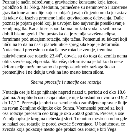
Poznat je način određivanja gravitacione konstante koja iznosi
približno 9,81 N/kg. Međutim, primećene su neminovno i izmerene
gravitacione anomalije koje se objašnjavaju činjenicom da je sastav
tla takav da izaziva promene linija gravitacionog delovanja. Dalje,
poznat je pojam geoid koji je usvojen kao najvernije preslikavanje
zemljinog tla. Kada bi se ispod kopna pružala voda iz svih mora
dobili bismo geoid. Pretpostavka da je zemlja savršena elipsa,
formirana pod uticajem rotacije, nije tačna. Pomenuti su faktori koji
utiču na to da na našu planetu utiče spreg sila koje je deformišu.
Nutaciona i precesiona rotacija ose rotacije zemlje, trenutna
nakrivljenost ose rotacije 23.44⁰, dovela su do toga da zemlja nema
oblik savršenog elipsoida. Šta više, deformisana je toliko da neke
deformacije možemo samo da pretpostavimoiz razloga što su
promenljive i ne deluju uvek na isto mesto istom silom.
Shema precesije i nutacije ose rotacije
Nutacija ose je blago njihanje napred nazad u periodu od oko 18,6
godina. Amplituda oscilacija nutacije nije konstantna i varira od 9,2’’
do 17,2’’. Precesija je obrt ose zemlje oko zamišljene upravne linije
na ravan Zemljine ekliptike oko Sunca. Vremenski period za koji
osa rotacije precesira ceo krug je oko 26000 godina. Precesija ose
Zemlje opisuje krug na nebeskoj sferi. Trenutno mesto na nebu gde
se nalazi osa rotacije je pored zvezde Severnjace. U budućnosti će
zvezda koja pokazuje mesto gde prolazi osa roracije biti Vega.