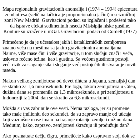
Mapa regionalnih gravitacionih anomalija i (1974 – 1994) epicentara
zemljotresa (veličina tačkica je proporcionalna jačini) u seizmičkoj
zoni New Madrid. Gravitacioni podaci su izglačani i podešeni tako
da isprave efekat sedimentnih raseda Misisipija niske gustine.
Konture su izražene u mGal. Gravitacioni podaci od Cordell (1977)
Primećeno je da je učestalost jakih i kataklizmičkih zemljotresa
znatno veća na mestima sa jakim gravitacionim anomalijama.
Naime, više mase čini i više gravitacije, u tom slučaju znači i veća,
uslovno rečeno težina, kao i gustina. Sa većom gustinom postoji
veći rizik za slaganje sila i sleganje već postojećih ili stvaranje novih
raseda.
Nakon velikog zemljotresa od devet rihtera u Japanu, zemaljski dan
se skratio za 1,6 mikrosekundi. Pre toga, tokom zemljotresa u Čileu,
dužina dana se promenila za 1,3 mikrosekunde, a pri zemljotresu u
Indoneziji iz 2004. dan se skratio za 6,8 mikrosekundi.
Možda su vas zabrinule ove vesti. Nema razloga, jer su promene
tako male (milioniti deo sekunde), da su zapravo manje od uticaja
koji vazdušne mase imaju na trajanje rotacije zemlje i dužinu dana.
Međutim, kako, zapravo, zemljotresi skraćuju ili produžuju dan?
Ako posmatrate dečju čigru, primetićete kako uspravno stoji dok se