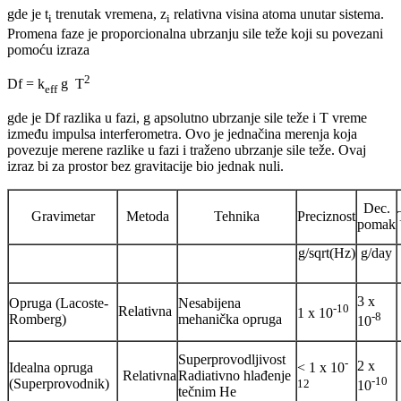
gde je t
trenutak vremena, z
relativna visina atoma unutar sistema.
i
i
Promena faze je proporcionalna ubrzanju sile teže koji su povezani
pomoću izraza
2
Df = k
g T
eff
gde je Df razlika u fazi, g apsolutno ubrzanje sile teže i T vreme
između impulsa interferometra. Ovo je jednačina merenja koja
povezuje merene razlike u fazi i traženo ubrzanje sile teže. Ovaj
izraz bi za prostor bez gravitacije bio jednak nuli.
Dec.
Gravimetar
Metoda
Tehnika
Preciznost
pomak
g/sqrt(Hz)
g/day
3 x
Opruga (Lacoste-
Nesabijena
-10
Relativna
1 x 10
-8
Romberg)
mehanička opruga
10
Superprovodljivost
-
2 x
Idealna opruga
< 1 x 10
Relativna
Radiativno hlađenje
-10
(Superprovodnik)
12
10
tečnim He