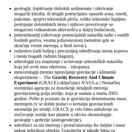
geologiji, (ispitivanje dubokih sedimenata i otkrivanje
mogućih klizišta, ili drugih potencijalno opasnih zona, rasedi,
pukotine, spojevi tektonskih ploča, velike tektonske šupljine,
postojanje dolomitskih stena i njihovo povezivanje sa
mogućom vulkanskom aktivnošću u daljoj budućnosti,
petroindustriji (otkrivanje potencijalnih nalazišta nafte i ostalih
fosilnih goriva, veoma jednostavnom metodom gde se
skraćuje vreme merenja, a štedi novac),
rudarstvu (radi boljeg i preciznijeg određivanja mesta kopova
i mesta bogatih rudnim blagom),
arheologiji (za mapiranje i ucrtavanje arheoloških nalazišta
koja još uvek nisu otkrivena – iskopana),
meteorologiji (termin ispravljanje gravitacije i klimatski
eksperimenti – The
Gravity Recovery And Climate
Experiment
(GRACE) uključujuci NASA-u i Nemačku
svemirsku agenciju za donošenje detaljnih merenja
gravitacionog polja zemlje, koja je nastala u martu 2003.
godine. Pošto je poznato da je gravitacija determinanta mase,
merenjem će se dobiti podaci o kretanju gravitacionih
anomalija po zemlji. GRACE je vrlo bitno udruženje za
izučavanje zemlje kao planete u okviru okeanologije,
geologije i gedezije (astrogeodezije),
astrofizici za niz merenja i proračunavanja što daljine i mase
nekog nebeskog objekta. Graviterija je takođe bitna za