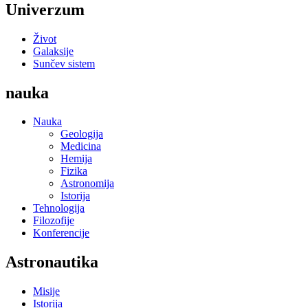
Univerzum
Život
Galaksije
Sunčev sistem
nauka
Nauka
Geologija
Medicina
Hemija
Fizika
Astronomija
Istorija
Tehnologija
Filozofije
Konferencije
Astronautika
Misije
Istorija