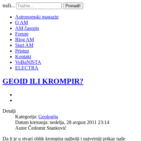
traži...
Pronađi!
Astronomski magazin
O AM
AM časopis
Forum
Blog AM
Stari AM
Pristup
Kontakt
VoBaNISTA
ELECTRA
GEOID ILI KROMPIR?
Detalji
Kategorija:
Geologija
Datum kreiranja: nedelja, 28 avgust 2011 23:14
Autor
Čedomir Stanković
Da li je u stvari oblik krompira najbolji i najverniji prikaz naše