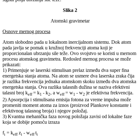
Slika 2
Atomski gravimetar
Osnove mernog procesa
Atom slobodno pada u lokalnom inercijalnom sistemu. Dok atom
pada javlja se pomak u kružnoj frekvenciji atoma koji je
proporcionalan ubrzanju sile teže. Ovo svojstvo se koristi u mernom
procesu atomskog gravimetra. Redosled mernog procesa se može
prikazati:
1) Primenjuje se laserski stimulisan prelaz između dva super fina
energetska stanja atoma. Na atom se usmere dva laserska zraka čija
je razlika frekvencija jednaka atomskom skoku između dva atomska
energetska stanja. Ova razlika talasnih dužina se naziva efektivni
talasni broj k
= k
- k
, a w
= w
- w
je efektivna frekvencija.
eff
1
2
eff
1
2
2) Apsorpcija i stimulisana emisija fotona za vreme impulsa može
promeniti moment atoma za iznos
(proizvod Plankove konstante i
efektivnog talasnog broja) i njegov položaj.
3) Kvantna mehanička faza novog položaja zavisi od lokalne faze
koja se dobije pomoću izraza
f
= k
z
- w
t
i
eff
i
eff
i