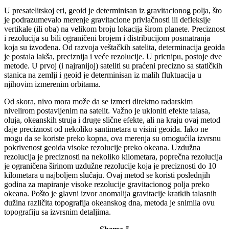
U presatelitskoj eri, geoid je determinisan iz gravitacionog polja, što
je podrazumevalo merenje gravitacione privlačnosti ili defleksije
vertikale (ili oba) na velikom broju lokacija širom planete. Preciznost
i rezolucija su bili ograničeni brojem i distribucijom posmatranja
koja su izvođena. Od razvoja veštačkih satelita, determinacija geoida
je postala lakša, preciznija i veće rezolucije. U pricnipu, postoje dve
metode. U prvoj (i najranijoj) sateliti su praćeni precizno sa statičkih
stanica na zemlji i geoid je determinisan iz malih fluktuacija u
njihovim izmerenim orbitama.
Od skora, nivo mora može da se izmeri direktno radarskim
nivelirom postavljenim na satelit. Važno je ukloniti efekte talasa,
oluja, okeanskih struja i druge slične efekte, ali na kraju ovaj metod
daje preciznost od nekoliko santimetara u visini geoida. Iako ne
mogu da se koriste preko kopna, ova merenja su omogućila izvrsnu
pokrivenost geoida visoke rezolucije preko okeana. Uzdužna
rezolucija je preciznosti na nekoliko kilometara, poprečna rezolucija
je ograničena širinom uzdužne rezolucije koja je preciznosti do 10
kilometara u najboljem slučaju. Ovaj metod se koristi poslednjih
godina za mapiranje visoke rezolucije gravitacionog polja preko
okeana. Pošto je glavni izvor anomalija gravitacije kratkih talasnih
dužina različita topografija okeanskog dna, metoda je snimila ovu
topografiju sa izvrsnim detaljima.