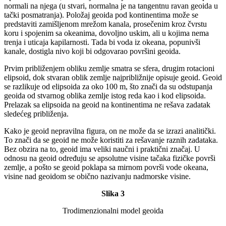
normali na njega (u stvari, normalna je na tangentnu ravan geoida u
tački posmatranja). Položaj geoida pod kontinentima može se
predstaviti zamišljenom mrežom kanala, prosečenim kroz čvrstu
koru i spojenim sa okeanima, dovoljno uskim, ali u kojima nema
trenja i uticaja kapilarnosti. Tada bi voda iz okeana, popunivši
kanale, dostigla nivo koji bi odgovarao površini geoida.
Prvim približenjem obliku zemlje smatra se sfera, drugim rotacioni
elipsoid, dok stvaran oblik zemlje najpribližnije opisuje geoid. Geoid
se razlikuje od elipsoida za oko 100 m, što znači da su odstupanja
geoida od stvarnog oblika zemlje istog reda kao i kod elipsoida.
Prelazak sa elipsoida na geoid na kontinentima ne rešava zadatak
sledećeg približenja.
Kako je geoid nepravilna figura, on ne može da se izrazi analitički.
To znači da se geoid ne može koristiti za rešavanje raznih zadataka.
Bez obzira na to, geoid ima veliki naučni i praktični značaj. U
odnosu na geoid određuju se apsolutne visine tačaka fizičke površi
zemlje, a pošto se geoid poklapa sa mirnom površi vode okeana,
visine nad geoidom se obično nazivanju nadmorske visine.
Slika 3
Trodimenzionalni model geoida