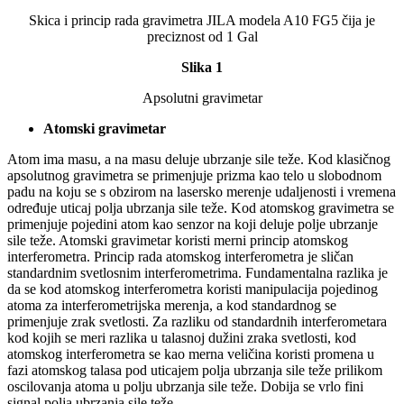
Skica i princip rada gravimetra JILA modela A10 FG5 čija je
preciznost od 1 Gal
Slika 1
Apsolutni gravimetar
Atomski gravimetar
Atom ima masu, a na masu deluje ubrzanje sile teže. Kod klasičnog
apsolutnog gravimetra se primenjuje prizma kao telo u slobodnom
padu na koju se s obzirom na lasersko merenje udaljenosti i vremena
određuje uticaj polja ubrzanja sile teže. Kod atomskog gravimetra se
primenjuje pojedini atom kao senzor na koji deluje polje ubrzanje
sile teže. Atomski gravimetar koristi merni princip atomskog
interferometra. Princip rada atomskog interferometra je sličan
standardnim svetlosnim interferometrima. Fundamentalna razlika je
da se kod atomskog interferometra koristi manipulacija pojedinog
atoma za interferometrijska merenja, a kod standardnog se
primenjuje zrak svetlosti. Za razliku od standardnih interferometara
kod kojih se meri razlika u talasnoj dužini zraka svetlosti, kod
atomskog interferometra se kao merna veličina koristi promena u
fazi atomskog talasa pod uticajem polja ubrzanja sile teže prilikom
oscilovanja atoma u polju ubrzanja sile teže. Dobija se vrlo fini
signal polja ubrzanja sile teže.