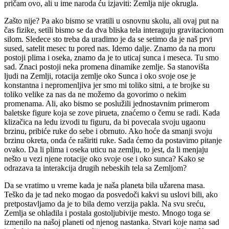
pričam ovo, ali u ime naroda ću izjaviti: Zemlja nije okrugla.
Zašto nije? Pa ako bismo se vratili u osnovnu skolu, ali ovaj put na
čas fizike, setili bismo se da dva bliska tela interaguju gravitacionom
silom. Sledece sto treba da uradimo je da se setimo da je naš prvi
sused, satelit mesec tu pored nas. Idemo dalje. Znamo da na moru
postoji plima i oseka, znamo da je to uticaj sunca i meseca. Tu smo
sad. Znaci postoji neka promena dinamike zemlje. Sa stanovišta
ljudi na Zemlji, rotacija zemlje oko Sunca i oko svoje ose je
konstantna i nepromenljiva jer smo mi toliko sitni, a te brojke su
toliko velike za nas da ne možemo da govorimo o nekim
promenama. Ali, ako bismo se poslužili jednostavnim primerom
baletske figure koja se zove pirueta, znaćemo o čemu se radi. Kada
klizačica na ledu izvodi tu figuru, da bi povecala svoju ugaonu
brzinu, pribiće ruke do sebe i obrnuto. Ako hoće da smanji svoju
brzinu okreta, onda će raširiti ruke. Sada ćemo da postavimo pitanje
ovako. Da li plima i oseka uticu na zemlju, to jest, da li menjaju
nešto u vezi njene rotacije oko svoje ose i oko sunca? Kako se
odrazava ta interakcija drugih nebeskih tela sa Zemljom?
Da se vratimo u vreme kada je naša planeta bila užarena masa.
Teško da je tad neko mogao da posvedoči kakvi su uslovi bili, ako
pretpostavljamo da je to bila demo verzija pakla. Na svu sreću,
Zemlja se ohladila i postala gostoljubivije mesto. Mnogo toga se
izmenilo na našoj planeti od njenog nastanka. Stvari koje nama sad