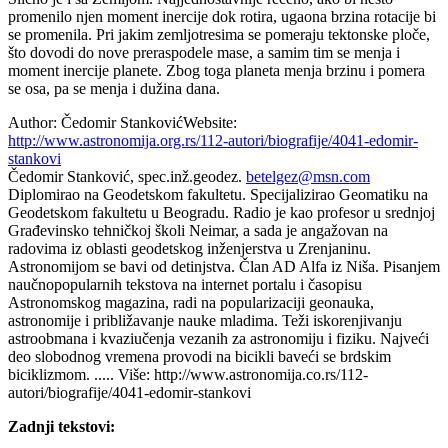
promenilo njen moment inercije dok rotira, ugaona brzina rotacije bi
se promenila. Pri jakim zemljotresima se pomeraju tektonske ploče,
što dovodi do nove preraspodele mase, a samim tim se menja i
moment inercije planete. Zbog toga planeta menja brzinu i pomera
se osa, pa se menja i dužina dana.
Author:
Čedomir Stanković
Website:
http://www.astronomija.org.rs/112-autori/biografije/4041-edomir-
stankovi
Čedomir Stanković, spec.inž.geodez.
betelgez​
@
​msn.com
Diplomirao na Geodetskom fakultetu. Specijalizirao Geomatiku na
Geodetskom fakultetu u Beogradu. Radio je kao profesor u srednjoj
Građevinsko tehničkoj školi Neimar, a sada je angažovan na
radovima iz oblasti geodetskog inženjerstva u Zrenjaninu.
Astronomijom se bavi od detinjstva. Član AD Alfa iz Niša. Pisanjem
naučnopopularnih tekstova na internet portalu i časopisu
Astronomskog magazina, radi na popularizaciji geonauka,
astronomije i približavanje nauke mladima. Teži iskorenjivanju
astroobmana i kvaziučenja vezanih za astronomiju i fiziku. Najveći
deo slobodnog vremena provodi na bicikli baveći se brdskim
biciklizmom. ..... Više: http://www.astronomija.co.rs/112-
autori/biografije/4041-edomir-stankovi
Zadnji tekstovi: