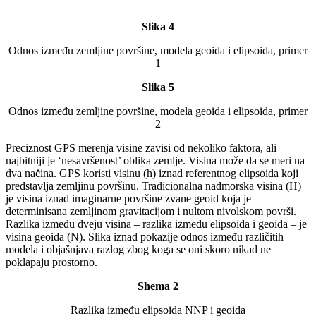
Slika 4
Odnos između zemljine površine, modela geoida i elipsoida, primer
1
Slika 5
Odnos između zemljine površine, modela geoida i elipsoida, primer
2
Preciznost GPS merenja visine zavisi od nekoliko faktora, ali
najbitniji je ‘nesavršenost’ oblika zemlje. Visina može da se meri na
dva načina. GPS koristi visinu (h) iznad referentnog elipsoida koji
predstavlja zemljinu površinu. Tradicionalna nadmorska visina (H)
je visina iznad imaginarne površine zvane geoid koja je
determinisana zemljinom gravitacijom i nultom nivolskom površi.
Razlika između dveju visina – razlika između elipsoida i geoida – je
visina geoida (N). Slika iznad pokazije odnos između različitih
modela i objašnjava razlog zbog koga se oni skoro nikad ne
poklapaju prostorno.
Shema 2
Razlika između elipsoida NNP i geoida