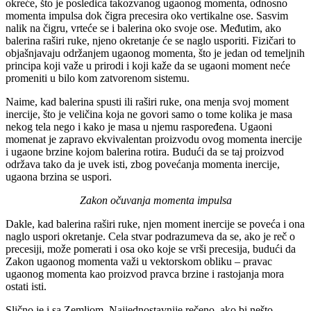
okreće, što je posledica takozvanog ugaonog momenta, odnosno
momenta impulsa dok čigra precesira oko vertikalne ose. Sasvim
nalik na čigru, vrteće se i balerina oko svoje ose. Međutim, ako
balerina raširi ruke, njeno okretanje će se naglo usporiti. Fizičari to
objašnjavaju održanjem ugaonog momenta, što je jedan od temeljnih
principa koji važe u prirodi i koji kaže da se ugaoni moment neće
promeniti u bilo kom zatvorenom sistemu.
Naime, kad balerina spusti ili raširi ruke, ona menja svoj moment
inercije, što je veličina koja ne govori samo o tome kolika je masa
nekog tela nego i kako je masa u njemu raspoređena. Ugaoni
momenat je zapravo ekvivalentan proizvodu ovog momenta inercije
i ugaone brzine kojom balerina rotira. Budući da se taj proizvod
održava tako da je uvek isti, zbog povećanja momenta inercije,
ugaona brzina se uspori.
Zakon očuvanja momenta impulsa
Dakle, kad balerina raširi ruke, njen moment inercije se poveća i ona
naglo uspori okretanje. Cela stvar podrazumeva da se, ako je reč o
precesiji, može pomerati i osa oko koje se vrši precesija, budući da
Zakon ugaonog momenta važi u vektorskom obliku – pravac
ugaonog momenta kao proizvod pravca brzine i rastojanja mora
ostati isti.
Slično je i sa Zemljom. Najjednostavnije rečeno, ako bi nešto