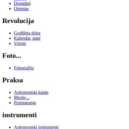
Događaji
Oprema
Revolucija
Godišnja doba
Kalendar, dani
Vreme
Foto...
Fotografija
Praksa
Astronomski kamp
Mesije...
Posmatranja
instrumenti
Astronomski instrumenti