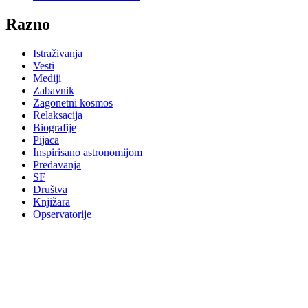
Razno
Istraživanja
Vesti
Mediji
Zabavnik
Zagonetni kosmos
Relaksacija
Biografije
Pijaca
Inspirisano astronomijom
Predavanja
SF
Društva
Knjižara
Opservatorije