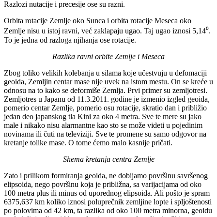
Razlozi nutacije i precesije ose su razni.
Orbita rotacije Zemlje oko Sunca i orbita rotacije Meseca oko
Zemlje nisu u istoj ravni, već zaklapaju ugao. Taj ugao iznosi 5,14⁰.
To je jedna od razloga njihanja ose rotacije.
Razlika ravni orbite Zemlje i Meseca
Zbog toliko velikih kolebanja u silama koje učestvuju u defomaciji
geoida, Zemljin centar mase nije uvek na istom mestu. On se kreće u
odnosu na to kako se deformiše Zemlja. Prvi primer su zemljotresi.
Zemljotres u Japanu od 11.3.2011. godine je izmenio izgled geoida,
pomerio centar Zemlje, pomerio osu rotacije, skratio dan i približio
jedan deo japanskog tla Kini za oko 4 metra. Sve te mere su jako
male i nikako nisu alarmantne kao sto se može videti u pojedinim
novinama ili čuti na televiziji. Sve te promene su samo odgovor na
kretanje tolike mase. O tome ćemo malo kasnije pričati.
Shema kretanja centra Zemlje
Zato i prilikom formiranja geoida, ne dobijamo površinu savršenog
elipsoida, nego površinu koja je približna, sa varijacijama od oko
100 metra plus ili minus od uporednog elipsoida. Ali pošto je spram
6375,637 km koliko iznosi poluprečnik zemljine lopte i spljoštenosti
po polovima od 42 km, ta razlika od oko 100 metra minorna, geoidu