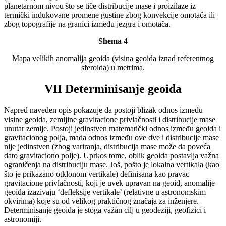
planetarnom nivou što se tiče distribucije mase i proizilaze iz
termički indukovane promene gustine zbog konvekcije omotača ili
zbog topografije na granici između jezgra i omotača.
Shema 4
Mapa velikih anomalija geoida (visina geoida iznad referentnog
sferoida) u metrima.
VII Determinisanje geoida
Napred naveden opis pokazuje da postoji blizak odnos između
visine geoida, zemljine gravitacione privlačnosti i distribucije mase
unutar zemlje. Postoji jedinstven matematički odnos između geoida i
gravitacionog polja, mada odnos između ove dve i distribucije mase
nije jedinstven (zbog variranja, distribucija mase može da poveća
dato gravitaciono polje). Uprkos tome, oblik geoida postavlja važna
ograničenja na distribuciju mase. Još, pošto je lokalna vertikala (kao
što je prikazano otklonom vertikale) definisana kao pravac
gravitacione privlačnosti, koji je uvek upravan na geoid, anomalije
geoida izazivaju ‘defleksije vertikale’ (relativne u astronomskim
okvirima) koje su od velikog praktičnog značaja za inženjere.
Determinisanje geoida je stoga važan cilj u geodeziji, geofizici i
astronomiji.