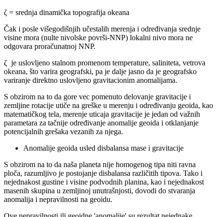
ζ = srednja dinamička topografija okeana
Čak i posle višegodišnjih učestalih merenja i određivanja srednje
visine mora (nulte nivolske površi-NNP) lokalni nivo mora ne
odgovara proračunatnoj NNP.
ζ je uslovljeno stalnom promenom temperature, saliniteta, vetrova
okeana, što varira geografski, pa je dalje jasno da je geografsko
variranje direktno uslovljeno gravitacionim anomalijama.
S obzirom na to da gore vec pomenuto delovanje gravitacije i
zemljine rotacije utiče na greške u merenju i određivanju geoida, kao
matematičkog tela, merenje uticaja gravitacije je jedan od važnih
parametara za tačnije određivanje anomalije geoida i otklanjanje
potencijalnih grešaka vezanih za njega.
Anomalije geoida usled disbalansa mase i gravitacije
S obzirom na to da naša planeta nije homogenog tipa niti ravna
ploča, razumljivo je postojanje disbalansa različitih tipova. Tako i
nejednakost gustine i visine podvodnih planina, kao i nejednakost
masenih skupina u zemljinoj unutrašnjosti, dovodi do stvaranja
anomalija i nepravilnosti na geoidu.
Ove nepravilnosti ili geoidne 'anomalije' su rezultat nejednake