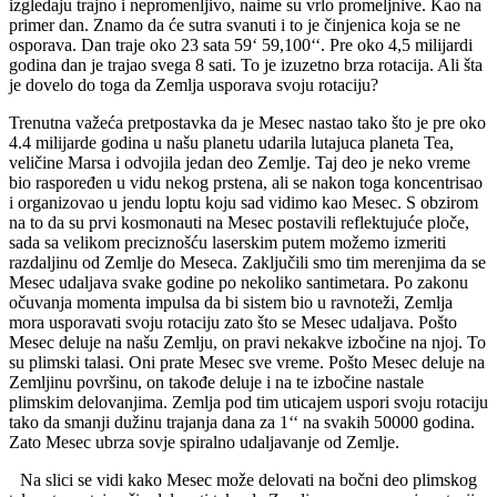
izgledaju trajno i nepromenljivo, naime su vrlo promeljnive. Kao na
primer dan. Znamo da će sutra svanuti i to je činjenica koja se ne
osporava. Dan traje oko 23 sata 59‘ 59,100‘‘. Pre oko 4,5 milijardi
godina dan je trajao svega 8 sati. To je izuzetno brza rotacija. Ali šta
je dovelo do toga da Zemlja usporava svoju rotaciju?
Trenutna važeća pretpostavka da je Mesec nastao tako što je pre oko
4.4 milijarde godina u našu planetu udarila lutajuca planeta Tea,
veličine Marsa i odvojila jedan deo Zemlje. Taj deo je neko vreme
bio raspoređen u vidu nekog prstena, ali se nakon toga koncentrisao
i organizovao u jendu loptu koju sad vidimo kao Mesec. S obzirom
na to da su prvi kosmonauti na Mesec postavili reflektujuće ploče,
sada sa velikom preciznošću laserskim putem možemo izmeriti
razdaljinu od Zemlje do Meseca. Zaključili smo tim merenjima da se
Mesec udaljava svake godine po nekoliko santimetara. Po zakonu
očuvanja momenta impulsa da bi sistem bio u ravnoteži, Zemlja
mora usporavati svoju rotaciju zato što se Mesec udaljava. Pošto
Mesec deluje na našu Zemlju, on pravi nekakve izbočine na njoj. To
su plimski talasi. Oni prate Mesec sve vreme. Pošto Mesec deluje na
Zemljinu površinu, on takođe deluje i na te izbočine nastale
plimskim delovanjima. Zemlja pod tim uticajem uspori svoju rotaciju
tako da smanji dužinu trajanja dana za 1‘‘ na svakih 50000 godina.
Zato Mesec ubrza sovje spiralno udaljavanje od Zemlje.
Na slici se vidi kako Mesec može delovati na bočni deo plimskog