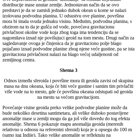
distribucije mase unutar zemlje. Jednostavan način da se ovo
predstavi je da se zamisli jednako dubok okean u kome se nalazi
izolovana podvodna planina. U odsustvu ove planine, površina
mora bi imala svuda jednaku visinu. Međutim, podvodna planina, s
obzirom na to da je gušća od vode, povećava gravitacionu
privlačnost okolne vode koja zbog toga ima tendenciju da se
nagomilava iznad nje povišujuci geoid na tom mestu. Drugi način za
sagledavanje ovoga je činjenica da je gravitaciono polje blago
pojačano iznad podvodne planine zbog njene veće gustine, pa se ista
gravitaciona privlačnost nalazi na blago većoj udaljenosti od
zemljinog centra.
Shema 3
Odnos između sferoida i površine mora ili geoida zavisi od skupina
masa na dnu okeana, koja će biti veće gustine i samim tim privlačiti
više vode na to mesto, gde će površina okeana odstupati od geoida
na mestu sa većom gravitacijom.
Povećanje visine geoida preko velike podvodne planine može da
bude nekoliko desetina santimetara, ali velike duboko postavljene
anomalije mase u zemlji mogu da ga još više dovedu do tog efekta
anomalije. Shema 6 pokazuje mapu anomalija geoida (merenih
relativno u odnosu na referentni sferoid) koja je u opsegu do 100 m
(samo jug Indije). Tako velike anomalije se reflektuju na