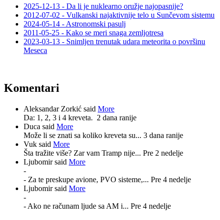
2025-12-13 - Da li je nuklearno oružje najopasnije?
2012-07-02 - Vulkanski najaktivnije telo u Sunčevom sistemu
2024-05-14 - Astronomski pasulj
2011-05-25 - Kako se meri snaga zemljotresa
2023-03-13 - Snimljen trenutak udara meteorita o površinu
Meseca
Komentari
Aleksandar Zorkić said
More
Da: 1, 2, 3 i 4 kreveta.
2 dana ranije
Duca said
More
Može li se znati sa koliko kreveta su...
3 dana ranije
Vuk said
More
Šta tražite više? Zar vam Tramp nije...
Pre 2 nedelje
Ljubomir said
More
-
- Za te preskupe avione, PVO sisteme,...
Pre 4 nedelje
Ljubomir said
More
-
- Ako ne računam ljude sa AM i...
Pre 4 nedelje