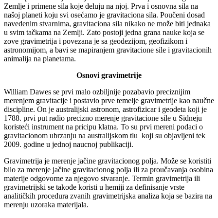
Zemlje i primene sila koje deluju na njoj. Prva i osnovna sila na
našoj planeti koju svi osećamo je gravitaciona sila. Poučeni dosad
navedenim stvarnima, gravitaciona sila nikako ne može biti jednaka
u svim tačkama na Zemlji. Zato postoji jedna grana nauke koja se
zove gravimetrija i povezana je sa geodezijom, geofizikom i
astronomijom, a bavi se mapiranjem gravitacione sile i gravitacionih
animalija na planetama.
Osnovi gravimetrije
William Dawes se prvi malo ozbiljnije pozabavio preciznijim
merenjem gravitacije i postavio prve temelje gravimetrije kao naučne
discipline. On je australijski astronom, astrofizicar i geodeta koji je
1788. prvi put radio precizno merenje gravitacione sile u Sidneju
koristeći instrument na pricipu klatna. To su prvi mereni podaci o
gravitacionom ubrzanju na australijskom tlu koji su objavljeni tek
2009. godine u jednoj naucnoj publikaciji.
Gravimetrija je merenje jačine gravitacionog polja. Može se koristiti
bilo za merenje jačine gravitacionog polja ili za proučavanja osobina
materije odgovorne za njegovo stvaranje. Termin gravimetrija ili
gravimetrijski se takođe koristi u hemiji za definisanje vrste
analitičkih procedura zvanih gravimetrijska analiza koja se bazira na
merenju uzoraka materijala.