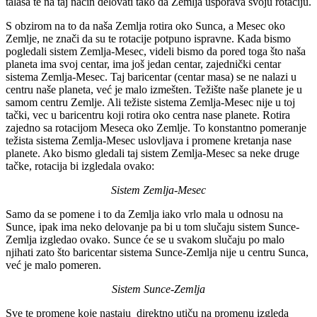
talasa te na taj način delovati tako da Zemlja usporava svoju rotaciju.
S obzirom na to da naša Zemlja rotira oko Sunca, a Mesec oko
Zemlje, ne znači da su te rotacije potpuno ispravne. Kada bismo
pogledali sistem Zemlja-Mesec, videli bismo da pored toga što naša
planeta ima svoj centar, ima još jedan centar, zajednički centar
sistema Zemlja-Mesec. Taj baricentar (centar masa) se ne nalazi u
centru naše planeta, već je malo izmešten. Težište naše planete je u
samom centru Zemlje. Ali težiste sistema Zemlja-Mesec nije u toj
tački, vec u baricentru koji rotira oko centra nase planete. Rotira
zajedno sa rotacijom Meseca oko Zemlje. To konstantno pomeranje
težista sistema Zemlja-Mesec uslovljava i promene kretanja nase
planete. Ako bismo gledali taj sistem Zemlja-Mesec sa neke druge
tačke, rotacija bi izgledala ovako:
Sistem Zemlja-Mesec
Samo da se pomene i to da Zemlja iako vrlo mala u odnosu na
Sunce, ipak ima neko delovanje pa bi u tom slučaju sistem Sunce-
Zemlja izgledao ovako. Sunce će se u svakom slučaju po malo
njihati zato što baricentar sistema Sunce-Zemlja nije u centru Sunca,
već je malo pomeren.
Sistem Sunce-Zemlja
Sve te promene koje nastaju direktno utiču na promenu izgleda