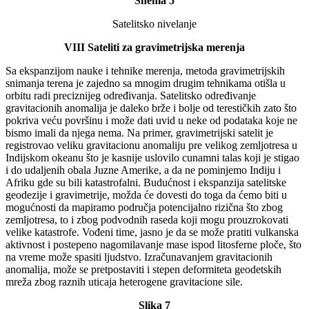
Shema 5
Satelitsko nivelanje
VIII Sateliti za gravimetrijska merenja
Sa ekspanzijom nauke i tehnike merenja, metoda gravimetrijskih
snimanja terena je zajedno sa mnogim drugim tehnikama otišla u
orbitu radi preciznijeg određivanja. Satelitsko određivanje
gravitacionih anomalija je daleko brže i bolje od terestičkih zato što
pokriva veću površinu i može dati uvid u neke od podataka koje ne
bismo imali da njega nema. Na primer, gravimetrijski satelit je
registrovao veliku gravitacionu anomaliju pre velikog zemljotresa u
Indijskom okeanu što je kasnije uslovilo cunamni talas koji je stigao
i do udaljenih obala Juzne Amerike, a da ne pominjemo Indiju i
Afriku gde su bili katastrofalni. Budućnost i ekspanzija satelitske
geodezije i gravimetrije, možda će dovesti do toga da ćemo biti u
mogućnosti da mapiramo područja potencijalno rizična što zbog
zemljotresa, to i zbog podvodnih raseda koji mogu prouzrokovati
velike katastrofe. Vođeni time, jasno je da se može pratiti vulkanska
aktivnost i postepeno nagomilavanje mase ispod litosferne ploče, što
na vreme može spasiti ljudstvo. Izračunavanjem gravitacionih
anomalija, može se pretpostaviti i stepen deformiteta geodetskih
mreža zbog raznih uticaja heterogene gravitacione sile.
Slika 7