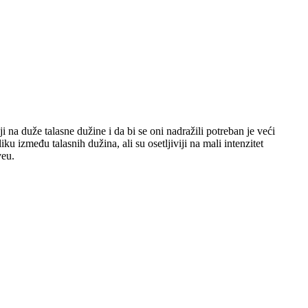
iji na duže talasne dužine i da bi se oni nadražili potreban je veći
iku između talasnih dužina, ali su osetljiviji na mali intenzitet
veu.