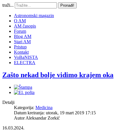
traži...
Pronađi!
Astronomski magazin
O AM
AM časopis
Forum
Blog AM
Stari AM
Pristup
Kontakt
VoBaNISTA
ELECTRA
Zašto nekad bolje vidimo krajem oka
Detalji
Kategorija:
Medicina
Datum kreiranja: utorak, 19 mart 2019 17:15
Autor
Aleksandar Zorkić
16.03.2024.