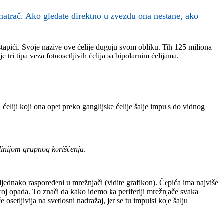
smatrač. Ako gledate direktno u zvezdu ona nestane, ako
 štapići. Svoje nazive ove ćelije duguju svom obliku. Tih 125 miliona
 tri tipa veza fotoosetljivih ćelija sa bipolarnim ćelijama.
 ćeliji koji ona opet preko ganglijske ćelije šalje impuls do vidnog
linijom grupnog korišćenja
.
djednako raspoređeni u mrežnjači (vidite grafikon). Čepića ima najviše
v broj opada. To znači da kako idemo ka periferiji mrežnjače svaka
e osetljivija na svetlosni nadražaj, jer se tu impulsi koje šalju