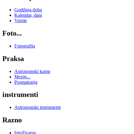
Godišnja doba
Kalendar, dani
Vreme
Foto...
Fotografija
Praksa
Astronomski kamp
Mesije...
Posmatranja
instrumenti
Astronomski instrumenti
Razno
Istraživanja