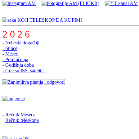
KOJI TELESKOP DA KUPIM?
2 0 2 6
- Nebeski događaji
- Sunce
- Mesec
- Pomračenja
- Godišnja doba
- Gde su ISS, sateliti..
-
Rečnik Meseca
-
Rečnik teleskopa