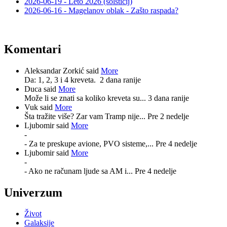
2026-06-19 - Leto 2026 (solsticij)
2026-06-16 - Magelanov oblak - Zašto raspada?
Komentari
Aleksandar Zorkić said
More
Da: 1, 2, 3 i 4 kreveta.
2 dana ranije
Duca said
More
Može li se znati sa koliko kreveta su...
3 dana ranije
Vuk said
More
Šta tražite više? Zar vam Tramp nije...
Pre 2 nedelje
Ljubomir said
More
-
- Za te preskupe avione, PVO sisteme,...
Pre 4 nedelje
Ljubomir said
More
-
- Ako ne računam ljude sa AM i...
Pre 4 nedelje
Univerzum
Život
Galaksije