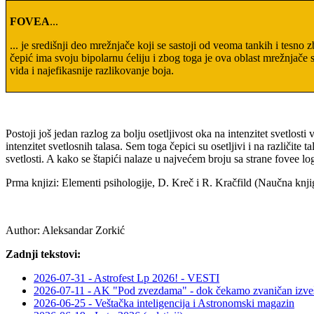
FOVEA
...
... je središnji deo mrežnjače koji se sastoji od veoma tankih i tesno 
čepić ima svoju bipolarnu ćeliju i zbog toga je ova oblast mrežnjače
vida i najefikasnije razlikovanje boja.
Postoji još jedan razlog za bolju osetljivost oka na intenzitet svetlosti 
intenzitet svetlosnih talasa. Sem toga čepici su osetljivi i na različite 
svetlosti. A kako se štapići nalaze u najvećem broju sa strane fovee lo
Prma knjizi: Elementi psihologije, D. Kreč i R. Kračfild (Naučna knj
Author:
Aleksandar Zorkić
Zadnji tekstovi:
2026-07-31 - Astrofest Lp 2026! - VESTI
2026-07-11 - AK "Pod zvezdama" - dok čekamo zvaničan izveš
2026-06-25 - Veštačka inteligencija i Astronomski magazin