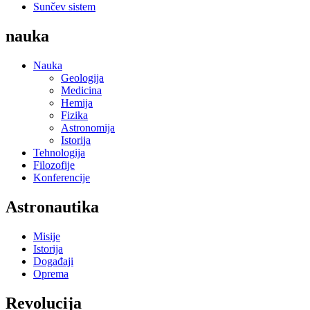
Sunčev sistem
nauka
Nauka
Geologija
Medicina
Hemija
Fizika
Astronomija
Istorija
Tehnologija
Filozofije
Konferencije
Astronautika
Misije
Istorija
Događaji
Oprema
Revolucija