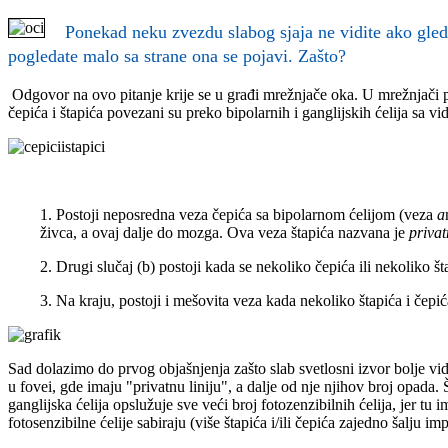
Ponekad neku zvezdu slabog sjaja ne vidite ako gled
pogledate malo sa strane ona se pojavi. Zašto?
Odgovor na ovo pitanje krije se u građi mrežnjače oka. U mrežnjači pos
čepića i štapića povezani su preko bipolarnih i ganglijskih ćelija sa vi
1. Postoji neposredna veza čepića sa bipolarnom ćelijom (veza
a
živca, a ovaj dalje do mozga. Ova veza štapića nazvana je
priva
2. Drugi slučaj (b) postoji kada se nekoliko čepića ili nekoliko št
3. Na kraju, postoji i mešovita veza kada nekoliko štapića i čepić
Sad dolazimo do prvog objašnjenja zašto slab svetlosni izvor bolje vi
u fovei, gde imaju "privatnu liniju", a dalje od nje njihov broj opada.
ganglijska ćelija opslužuje sve veći broj fotozenzibilnih ćelija, jer tu im
fotosenzibilne ćelije sabiraju (više štapića i/ili čepića zajedno šalju im