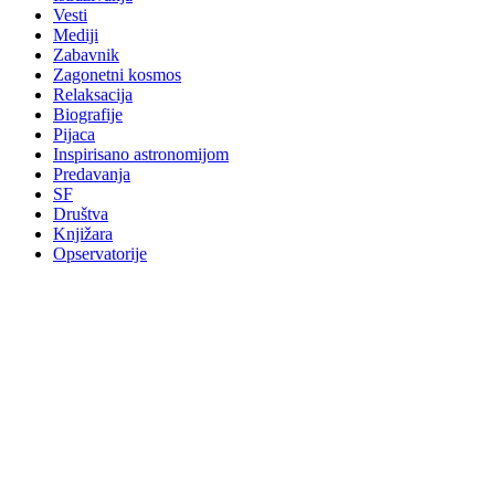
Vesti
Mediji
Zabavnik
Zagonetni kosmos
Relaksacija
Biografije
Pijaca
Inspirisano astronomijom
Predavanja
SF
Društva
Knjižara
Opservatorije