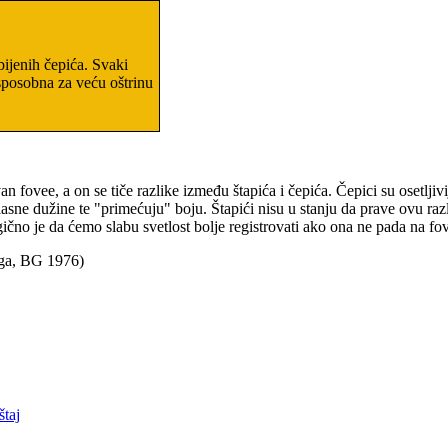
zbijenih čepića. Svaki
 sposobna za veću oštrinu
van fovee, a on se tiče razlike između štapića i čepića. Čepici su osetljiv
talasne dužine te "primećuju" boju. Štapići nisu u stanju da prave ovu razl
gično je da ćemo slabu svetlost bolje registrovati ako ona ne pada na fo
iga, BG 1976)
taj