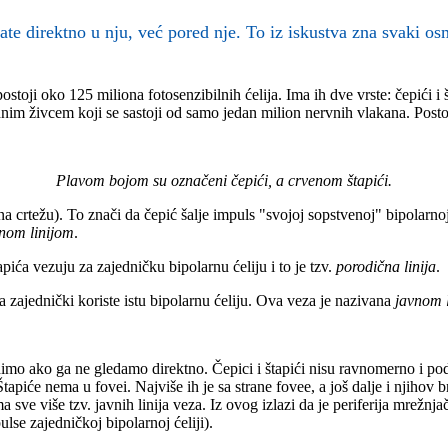
ate direktno u nju, već pored nje. To iz iskustva zna svaki o
toji oko 125 miliona fotosenzibilnih ćelija. Ima ih dve vrste: čepići i
dnim živcem koji se sastoji od samo jedan milion nervnih vlakana. Postoje
Plavom bojom su označeni čepići, a crvenom štapići.
na crtežu). To znači da čepić šalje impuls "svojoj sopstvenoj" bipolarnoj
tnom linijom
.
apića vezuju za zajedničku bipolarnu ćeliju i to je tzv.
porodična linija
.
a zajednički koriste istu bipolarnu ćeliju. Ova veza je nazivana
javnom 
dimo ako ga ne gledamo direktno. Čepici i štapići nisu ravnomerno i po
 Štapiće nema u fovei. Najviše ih je sa strane fovee, a još dalje i njiho
a sve više tzv. javnih linija veza. Iz ovog izlazi da je periferija mrežnjač
pulse zajedničkoj bipolarnoj ćeliji).