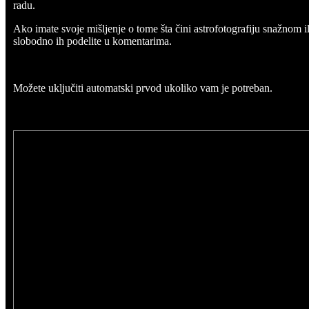
radu.
Ako imate svoje mišljenje o tome šta čini astrofotografiju snažnom i
slobodno ih podelite u komentarima.
Možete uključiti automatski prvod ukoliko vam je potreban.