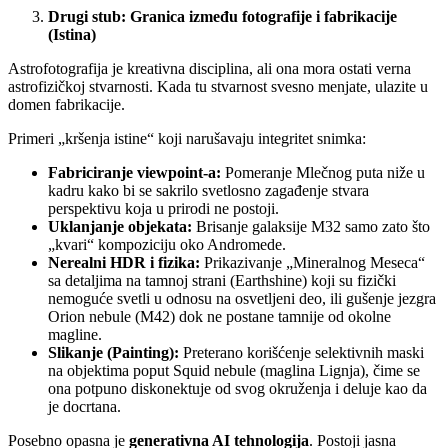
Drugi stub: Granica između fotografije i fabrikacije
(Istina)
Astrofotografija je kreativna disciplina, ali ona mora ostati verna
astrofizičkoj stvarnosti. Kada tu stvarnost svesno menjate, ulazite u
domen fabrikacije.
Primeri „kršenja istine“ koji narušavaju integritet snimka:
Fabriciranje viewpoint-a:
Pomeranje Mlečnog puta niže u
kadru kako bi se sakrilo svetlosno zagađenje stvara
perspektivu koja u prirodi ne postoji.
Uklanjanje objekata:
Brisanje galaksije M32 samo zato što
„kvari“ kompoziciju oko Andromede.
Nerealni HDR i fizika:
Prikazivanje „Mineralnog Meseca“
sa detaljima na tamnoj strani (Earthshine) koji su fizički
nemoguće svetli u odnosu na osvetljeni deo, ili gušenje jezgra
Orion nebule (M42) dok ne postane tamnije od okolne
magline.
Slikanje (Painting):
Preterano korišćenje selektivnih maski
na objektima poput Squid nebule (maglina Lignja), čime se
ona potpuno diskonektuje od svog okruženja i deluje kao da
je docrtana.
Posebno opasna je
generativna AI tehnologija
. Postoji jasna