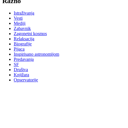
Razno
Istraživanja
Vesti
Mediji
Zabavnik
Zagonetni kosmos
Relaksacija
Biografije
Pijaca
Inspirisano astronomijom
Predavanja
SF
Društva
Knjižara
Opservatorije