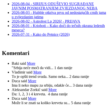
2026-08-04 - SIRIJUS ODUŠEVIO SUGRAĐANE
JAVNIM POSMATRANJEM ZVJEZDANOG NEBA
2026-08-03 - Hubble otkriva prvu od nedostajućih crnih jama
u zvijezdanim jatima
2026-08-02 - Astrofest Lp 2026! - PRIJAVA
2026-08-01 - Krioboti – Kako doći do tečnih okeana ledenih
meseca?
2026-07-31 - Kako do Petnice (2026)
Komentari
Baki said
More
"Srbija neće moći da vidi...
1 dan ranije
Vladimir said
More
To je opšti trend svuda. Samo neka...
2 dana ranije
Duca said
More
Ima li neko mapu za srbiju, odakle će...
3 dana ranije
Aleksandar Zorkić said
More
Da: 1, 2, 3 i 4 kreveta.
4 dana ranije
Duca said
More
Može li se znati sa koliko kreveta su...
5 dana ranije