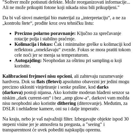
"Softver može potisnuti defekte. Može reorganizovati informacije...
Ali ne može prikupiti fotone koji nikada nisu bili prikupljeni."
Da bi vaš sirovi materijal bio materijal za „interpretaciju“, a ne za
„kontrolu štete“, prođite kroz ovu tehničku listu:
Precizno polarno poravnanje:
Ključno za sprečavanje
rotacije polja i stabilno praćenje.
Kolimacija i fokus:
Čak i minimalne greške u kolimaciji kod
reflektora „omekšavaju“ zvezde. Fokus se mora pratiti tokom
cele noći jer se menja sa temperaturom.
Autogajding:
Neophodan za oštrinu pri sampling-u koji
koristite.
Kalibracioni frejmovi nisu opcioni
, ali zahtevaju razumevanje
hardvera. Dok su
flats (fletovi)
apsolutno obavezni jer jedini mogu
precizno ukloniti vinjetiranje i senke prašine, kod
darks
(darkova)
postoji nijansa. Ako koristite moderan hlađeni senzor sa
niskim „dark current-om“ i bez „amp glow-a“, darkovi vam možda
nisu neophodni ako koristite
dithering
(diterovanje). Međutim, za
DSLR i nehlađene kamere, oni su i dalje imperativ.
Na kraju, nebo je vaš najvažniji filter. Izbegavajte objekte ispod 30
stepeni visine jer je atmosfera tu pregusta, a "seeing" i
transparentnost će uvek pobediti najskuplju opremu.