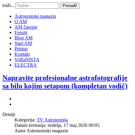
traži...
Pronađi!
Astronomski magazin
O AM
AM časopis
Forum
Blog AM
Stari AM
Pristup
Kontakt
VoBaNISTA
ELECTRA
Napravite profesionalne astrofotografije
sa bilo kojim setapom (kompletan vodič)
Detalji
Kategorija:
TV Astronomija
Datum kreiranja: nedelja, 17 maj 2026 00:05
Autor
Astronomski magazin