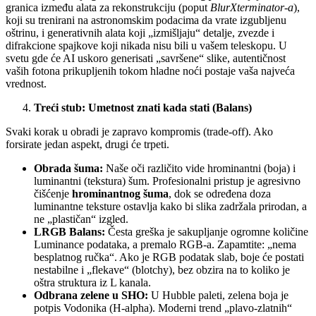
granica između alata za rekonstrukciju (poput
BlurXterminator-a
),
koji su trenirani na astronomskim podacima da vrate izgubljenu
oštrinu, i generativnih alata koji „izmišljaju“ detalje, zvezde i
difrakcione spajkove koji nikada nisu bili u vašem teleskopu. U
svetu gde će AI uskoro generisati „savršene“ slike, autentičnost
vaših fotona prikupljenih tokom hladne noći postaje vaša najveća
vrednost.
Treći stub: Umetnost znati kada stati (Balans)
Svaki korak u obradi je zapravo kompromis (trade-off). Ako
forsirate jedan aspekt, drugi će trpeti.
Obrada šuma:
Naše oči različito vide hrominantni (boja) i
luminantni (tekstura) šum. Profesionalni pristup je agresivno
čišćenje
hrominantnog šuma
, dok se određena doza
luminantne teksture ostavlja kako bi slika zadržala prirodan, a
ne „plastičan“ izgled.
LRGB Balans:
Česta greška je sakupljanje ogromne količine
Luminance podataka, a premalo RGB-a. Zapamtite: „nema
besplatnog ručka“. Ako je RGB podatak slab, boje će postati
nestabilne i „flekave“ (blotchy), bez obzira na to koliko je
oštra struktura iz L kanala.
Odbrana zelene u SHO:
U Hubble paleti, zelena boja je
potpis Vodonika (H-alpha). Moderni trend „plavo-zlatnih“