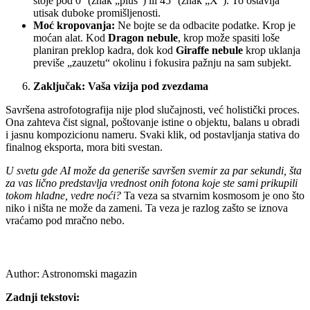
stoje pod 0° (znak „plus“) ili 45° (znak „X“). To ostavlja
utisak duboke promišljenosti.
Moć kropovanja:
Ne bojte se da odbacite podatke. Krop je
moćan alat. Kod
Dragon nebule
, krop može spasiti loše
planiran preklop kadra, dok kod
Giraffe nebule
krop uklanja
previše „zauzetu“ okolinu i fokusira pažnju na sam subjekt.
Zaključak: Vaša vizija pod zvezdama
Savršena astrofotografija nije plod slučajnosti, već holistički proces.
Ona zahteva čist signal, poštovanje istine o objektu, balans u obradi
i jasnu kompozicionu nameru. Svaki klik, od postavljanja stativa do
finalnog eksporta, mora biti svestan.
U svetu gde AI može da generiše savršen svemir za par sekundi, šta
za vas lično predstavlja vrednost onih fotona koje ste sami prikupili
tokom hladne, vedre noći?
Ta veza sa stvarnim kosmosom je ono što
niko i ništa ne može da zameni. Ta veza je razlog zašto se iznova
vraćamo pod mračno nebo.
Author:
Astronomski magazin
Zadnji tekstovi: