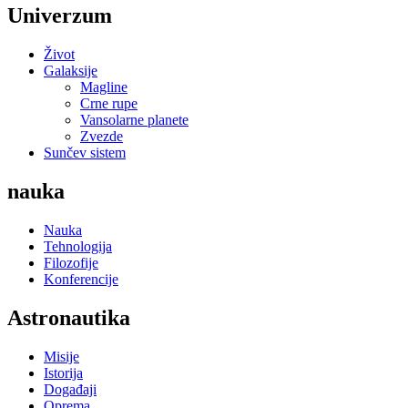
Univerzum
Život
Galaksije
Magline
Crne rupe
Vansolarne planete
Zvezde
Sunčev sistem
nauka
Nauka
Tehnologija
Filozofije
Konferencije
Astronautika
Misije
Istorija
Događaji
Oprema