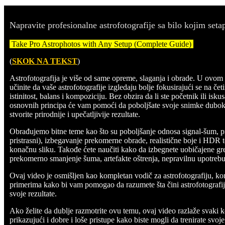
Napravite profesionalne astrofotografije sa bilo kojim se
Take Pro Astrophotos with Any Setup (Complete Guide)
(
SKOK NA TEKST
)
Astrofotografija je više od same opreme, slaganja i obrade. U ov
učinite da vaše astrofotografije izgledaju bolje fokusirajući se na četi
istinitost, balans i kompoziciju. Bez obzira da li ste početnik ili is
osnovnih principa će vam pomoći da poboljšate svoje snimke dubok
stvorite prirodnije i upečatljivije rezultate.
Obrađujemo bitne teme kao što su poboljšanje odnosa signal-šum, pra
pristrasni), izbegavanje prekomerne obrade, realistične boje i HDR 
konačnu sliku. Takođe ćete naučiti kako da izbegnete uobičajene greš
prekomerno smanjenje šuma, artefakte oštrenja, nepravilnu upotreb
Ovaj video je osmišljen kao kompletan vodič za astrofotografiju, ko
primerima kako bi vam pomogao da razumete šta čini astrofotografij
svoje rezultate.
Ako želite da dublje razmotrite ovu temu, ovaj video razlaže svaki 
prikazujući i dobre i loše pristupe kako biste mogli da trenirate sv