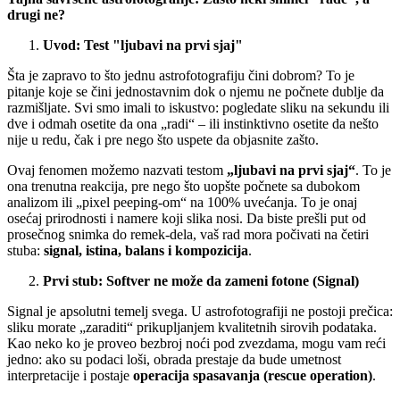
drugi ne?
Uvod: Test "ljubavi na prvi sjaj"
Šta je zapravo to što jednu astrofotografiju čini dobrom? To je
pitanje koje se čini jednostavnim dok o njemu ne počnete dublje da
razmišljate. Svi smo imali to iskustvo: pogledate sliku na sekundu ili
dve i odmah osetite da ona „radi“ – ili instinktivno osetite da nešto
nije u redu, čak i pre nego što uspete da objasnite zašto.
Ovaj fenomen možemo nazvati testom
„ljubavi na prvi sjaj“
. To je
ona trenutna reakcija, pre nego što uopšte počnete sa dubokom
analizom ili „pixel peeping-om“ na 100% uvećanja. To je onaj
osećaj prirodnosti i namere koji slika nosi. Da biste prešli put od
prosečnog snimka do remek-dela, vaš rad mora počivati na četiri
stuba:
signal, istina, balans i kompozicija
.
Prvi stub: Softver ne može da zameni fotone (Signal)
Signal je apsolutni temelj svega. U astrofotografiji ne postoji prečica:
sliku morate „zaraditi“ prikupljanjem kvalitetnih sirovih podataka.
Kao neko ko je proveo bezbroj noći pod zvezdama, mogu vam reći
jedno: ako su podaci loši, obrada prestaje da bude umetnost
interpretacije i postaje
operacija spasavanja (rescue operation)
.