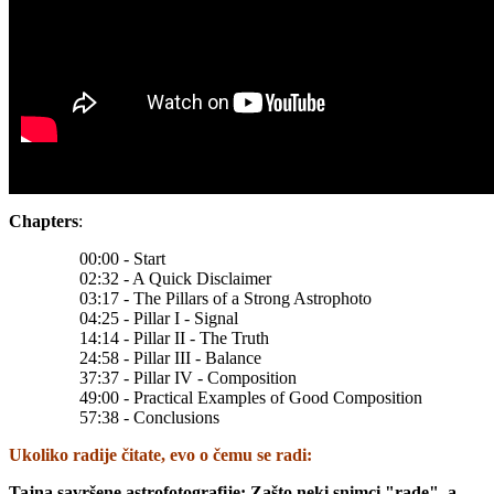
Chapters
:
00:00 - Start
02:32 - A Quick Disclaimer
03:17 - The Pillars of a Strong Astrophoto
04:25 - Pillar I - Signal
14:14 - Pillar II - The Truth
24:58 - Pillar III - Balance
37:37 - Pillar IV - Composition
49:00 - Practical Examples of Good Composition
57:38 - Conclusions
Ukoliko
radije čitate, evo o čemu se radi:
Tajna savršene astrofotografije: Zašto neki snimci "rade", a