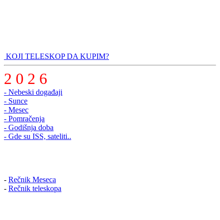
KOJI TELESKOP DA KUPIM?
2 0 2 6
- Nebeski događaji
- Sunce
- Mesec
- Pomračenja
- Godišnja doba
- Gde su ISS, sateliti..
-
Rečnik Meseca
-
Rečnik teleskopa