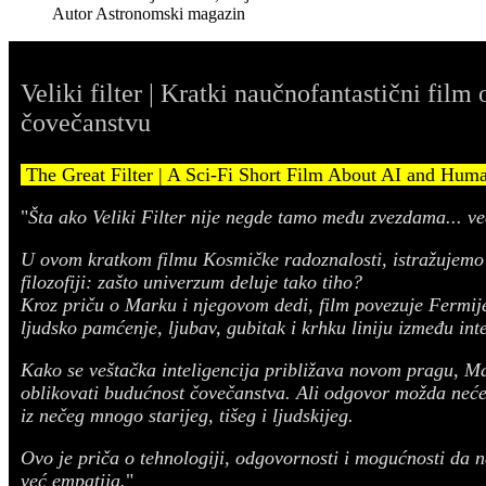
Autor
Astronomski magazin
Veliki filter | Kratki naučnofantastični film 
čovečanstvu
The Great Filter | A Sci-Fi Short Film About AI and Hum
"
Šta ako Veliki Filter nije negde tamo među zvezdama... ve
U ovom kratkom filmu Kosmičke radoznalosti, istražujemo j
filozofiji: zašto univerzum deluje tako tiho?
Kroz priču o Marku i njegovom dedi, film povezuje Fermije
ljudsko pamćenje, ljubav, gubitak i krhku liniju između inte
Kako se veštačka inteligencija približava novom pragu, M
oblikovati budućnost čovečanstva. Ali odgovor možda neće 
iz nečeg mnogo starijeg, tišeg i ljudskijeg.
Ovo je priča o tehnologiji, odgovornosti i mogućnosti da na
već empatija.
"