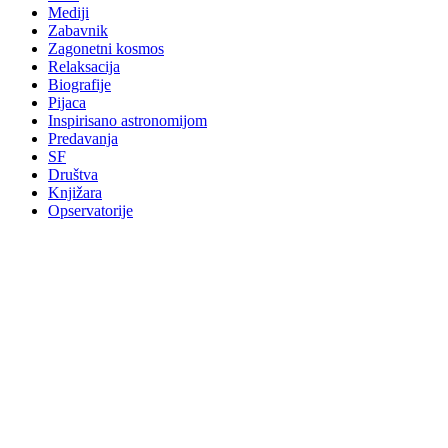
Mediji
Zabavnik
Zagonetni kosmos
Relaksacija
Biografije
Pijaca
Inspirisano astronomijom
Predavanja
SF
Društva
Knjižara
Opservatorije