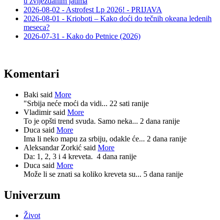
u zvijezdanim jatima
2026-08-02 - Astrofest Lp 2026! - PRIJAVA
2026-08-01 - Krioboti – Kako doći do tečnih okeana ledenih
meseca?
2026-07-31 - Kako do Petnice (2026)
Komentari
Baki said
More
"Srbija neće moći da vidi...
22 sati ranije
Vladimir said
More
To je opšti trend svuda. Samo neka...
2 dana ranije
Duca said
More
Ima li neko mapu za srbiju, odakle će...
2 dana ranije
Aleksandar Zorkić said
More
Da: 1, 2, 3 i 4 kreveta.
4 dana ranije
Duca said
More
Može li se znati sa koliko kreveta su...
5 dana ranije
Univerzum
Život