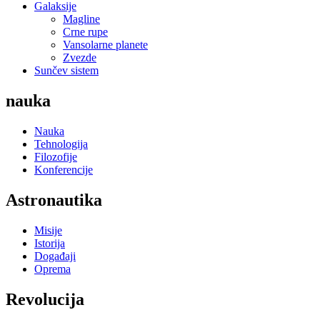
Galaksije
Magline
Crne rupe
Vansolarne planete
Zvezde
Sunčev sistem
nauka
Nauka
Tehnologija
Filozofije
Konferencije
Astronautika
Misije
Istorija
Događaji
Oprema
Revolucija