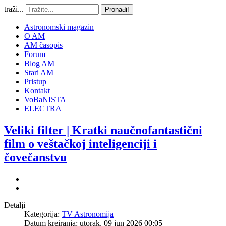
traži...
Pronađi!
Astronomski magazin
O AM
AM časopis
Forum
Blog AM
Stari AM
Pristup
Kontakt
VoBaNISTA
ELECTRA
Veliki filter | Kratki naučnofantastični
film o veštačkoj inteligenciji i
čovečanstvu
Detalji
Kategorija:
TV Astronomija
Datum kreiranja: utorak, 09 jun 2026 00:05