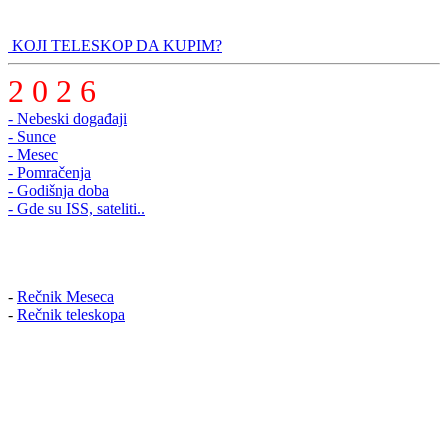
KOJI TELESKOP DA KUPIM?
2 0 2 6
- Nebeski događaji
- Sunce
- Mesec
- Pomračenja
- Godišnja doba
- Gde su ISS, sateliti..
-
Rečnik Meseca
-
Rečnik teleskopa