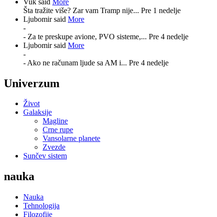
Vuk said
More
Šta tražite više? Zar vam Tramp nije...
Pre 1 nedelje
Ljubomir said
More
-
- Za te preskupe avione, PVO sisteme,...
Pre 4 nedelje
Ljubomir said
More
-
- Ako ne računam ljude sa AM i...
Pre 4 nedelje
Univerzum
Život
Galaksije
Magline
Crne rupe
Vansolarne planete
Zvezde
Sunčev sistem
nauka
Nauka
Tehnologija
Filozofije