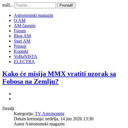
traži...
Pronađi!
Astronomski magazin
O AM
AM časopis
Forum
Blog AM
Stari AM
Pristup
Kontakt
VoBaNISTA
ELECTRA
Kako će misija MMX vratiti uzorak sa
Fobosa na Zemlju?
Detalji
Kategorija:
TV Astronomija
Datum kreiranja: nedelja, 14 jun 2026 13:30
Autor
Astronomski magazin