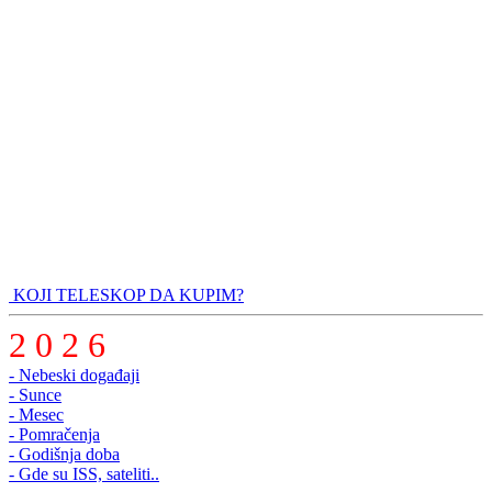
KOJI TELESKOP DA KUPIM?
2 0 2 6
- Nebeski događaji
- Sunce
- Mesec
- Pomračenja
- Godišnja doba
- Gde su ISS, sateliti..