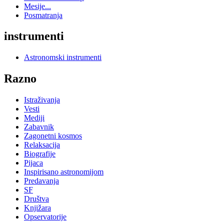
Mesije...
Posmatranja
instrumenti
Astronomski instrumenti
Razno
Istraživanja
Vesti
Mediji
Zabavnik
Zagonetni kosmos
Relaksacija
Biografije
Pijaca
Inspirisano astronomijom
Predavanja
SF
Društva
Knjižara
Opservatorije