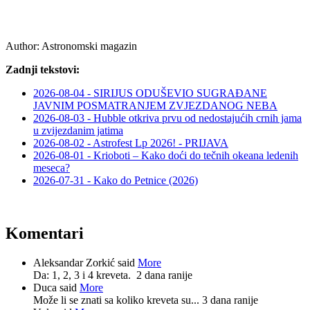
Author:
Astronomski magazin
Zadnji tekstovi:
2026-08-04 - SIRIJUS ODUŠEVIO SUGRAĐANE
JAVNIM POSMATRANJEM ZVJEZDANOG NEBA
2026-08-03 - Hubble otkriva prvu od nedostajućih crnih jama
u zvijezdanim jatima
2026-08-02 - Astrofest Lp 2026! - PRIJAVA
2026-08-01 - Krioboti – Kako doći do tečnih okeana ledenih
meseca?
2026-07-31 - Kako do Petnice (2026)
Komentari
Aleksandar Zorkić said
More
Da: 1, 2, 3 i 4 kreveta.
2 dana ranije
Duca said
More
Može li se znati sa koliko kreveta su...
3 dana ranije