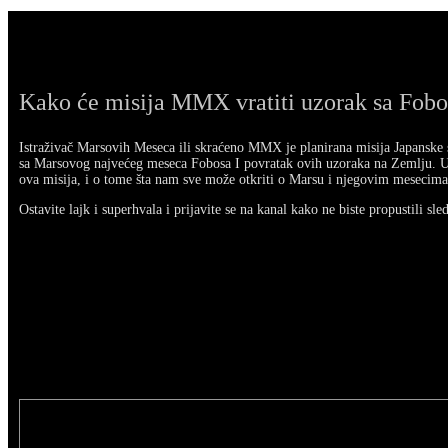
Kako će misija MMX vratiti uzorak sa Fob
Istraživač Marsovih Meseca ili skraćeno MMX je planirana misija Japanske 
sa Marsovog najvećeg meseca Fobosa I povratak ovih uzoraka na Zemlju. U
ova misija, i o tome šta nam sve može otkriti o Marsu i njegovim mesecima
Ostavite lajk i superhvala i prijavite se na kanal kako ne biste propustili sle