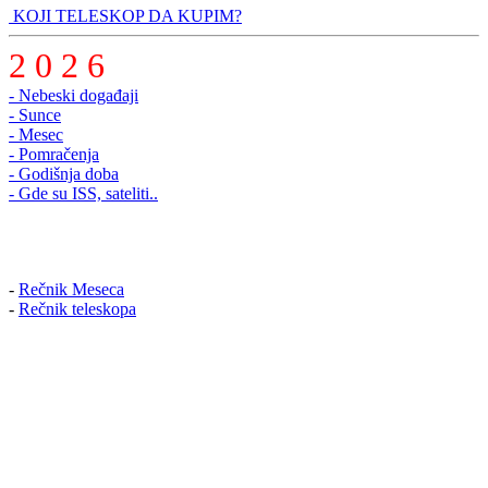
KOJI TELESKOP DA KUPIM?
2 0 2 6
- Nebeski događaji
- Sunce
- Mesec
- Pomračenja
- Godišnja doba
- Gde su ISS, sateliti..
-
Rečnik Meseca
-
Rečnik teleskopa