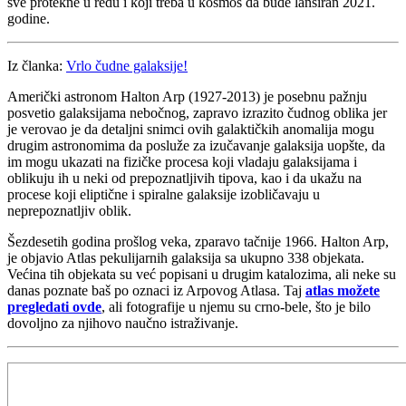
sve protekne u redu i koji treba u kosmos da bude lansiran 2021.
godine.
Iz članka:
Vrlo čudne galaksije!
Američki astronom Halton Arp (1927-2013) je posebnu pažnju
posvetio galaksijama nebočnog, zapravo izrazito čudnog oblika jer
je verovao je da detaljni snimci ovih galaktičkih anomalija mogu
drugim astronomima da posluže za izučavanje galaksija uopšte, da
im mogu ukazati na fizičke procesa koji vladaju galaksijama i
oblikuju ih u neki od prepoznatljivih tipova, kao i da ukažu na
procese koji eliptične i spiralne galaksije izobličavaju u
neprepoznatljiv oblik.
Šezdesetih godina prošlog veka, zparavo tačnije 1966. Halton Arp,
je objavio Atlas pekulijarnih galaksija sa ukupno 338 objekata.
Većina tih objekata su već popisani u drugim katalozima, ali neke su
danas poznate baš po oznaci iz Arpovog Atlasa. Taj
atlas možete
pregledati ovde
, ali fotografije u njemu su crno-bele, što je bilo
dovoljno za njihovo naučno istraživanje.