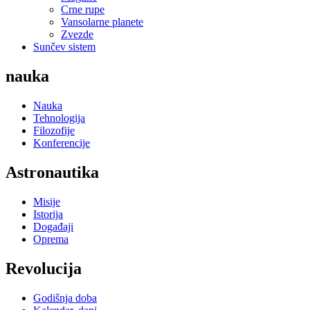
Crne rupe
Vansolarne planete
Zvezde
Sunčev sistem
nauka
Nauka
Tehnologija
Filozofije
Konferencije
Astronautika
Misije
Istorija
Događaji
Oprema
Revolucija
Godišnja doba