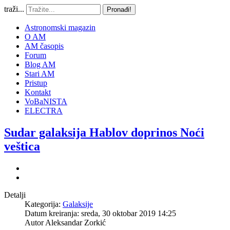
traži...
Pronađi!
Astronomski magazin
O AM
AM časopis
Forum
Blog AM
Stari AM
Pristup
Kontakt
VoBaNISTA
ELECTRA
Sudar galaksija Hablov doprinos Noći
veštica
Detalji
Kategorija:
Galaksije
Datum kreiranja: sreda, 30 oktobar 2019 14:25
Autor
Aleksandar Zorkić