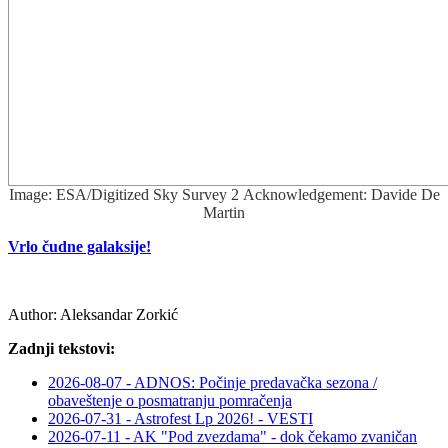
Image: ESA/Digitized Sky Survey 2 Acknowledgement: Davide De
Martin
Vrlo čudne galaksije!
Author:
Aleksandar Zorkić
Zadnji tekstovi:
2026-08-07 - ADNOS: Počinje predavačka sezona /
obaveštenje o posmatranju pomračenja
2026-07-31 - Astrofest Lp 2026! - VESTI
2026-07-11 - AK "Pod zvezdama" - dok čekamo zvaničan