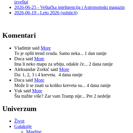
izveštaj
2026-06-25 - Veštačka inteligencija i Astronomski magazin
2026-06-19 - Leto 2026 (solsticij)
Komentari
Vladimir said
More
To je opšti trend svuda. Samo neka...
1 dan ranije
Duca said
More
Ima li neko mapu za srbiju, odakle će...
2 dana ranije
Aleksandar Zorkić said
More
Da: 1, 2, 3 i 4 kreveta.
4 dana ranije
Duca said
More
Može li se znati sa koliko kreveta su...
4 dana ranije
Vuk said
More
Šta tražite više? Zar vam Tramp nije...
Pre 2 nedelje
Univerzum
Život
Galaksije
Magline