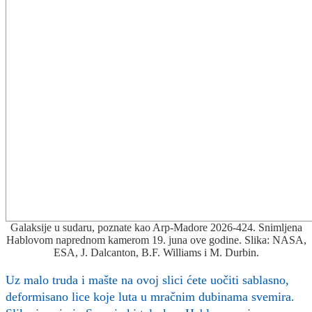
Galaksije u sudaru, poznate kao Arp-Madore 2026-424. Snimljena
Hablovom naprednom kamerom 19. juna ove godine. Slika: NASA,
ESA, J. Dalcanton, B.F. Williams i M. Durbin.
Uz malo truda i mašte na ovoj slici ćete uočiti sablasno,
deformisano lice koje luta u mračnim dubinama svemira.