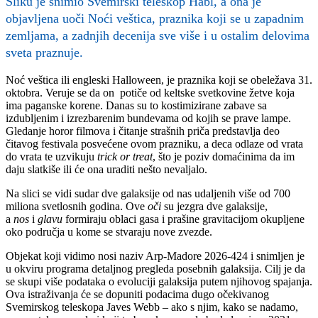
Sliku je snimio Svemirski teleskop Habl, a ona je
objavljena uoči Noći veštica, praznika koji se u zapadnim
zemljama, a zadnjih decenija sve više i u ostalim delovima
sveta praznuje.
Noć veštica ili engleski Halloween, je praznika koji se obeležava 31.
oktobra. Veruje se da on potiče od keltske svetkovine žetve koja
ima paganske korene. Danas su to kostimizirane zabave sa
izdubljenim i izrezbarenim bundevama od kojih se prave lampe.
Gledanje horor filmova i čitanje strašnih priča predstavlja deo
čitavog festivala posvećene ovom prazniku, a deca odlaze od vrata
do vrata te uzvikuju
trick or treat
, što je poziv domaćinima da im
daju slatkiše ili će ona uraditi nešto nevaljalo.
Na slici se vidi sudar dve galaksije od nas udaljenih više od 700
miliona svetlosnih godina. Ove
oči
su jezgra dve galaksije,
a
nos
i
glavu
formiraju oblaci gasa i prašine gravitacijom okupljene
oko područja u kome se stvaraju nove zvezde.
Objekat koji vidimo nosi naziv Arp-Madore 2026-424 i snimljen je
u okviru programa detaljnog pregleda posebnih galaksija. Cilj je da
se skupi više podataka o evoluciji galaksija putem njihovog spajanja.
Ova istraživanja će se dopuniti podacima dugo očekivanog
Svemirskog teleskopa Javes Webb – ako s njim, kako se nadamo,