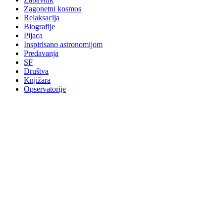
Zagonetni kosmos
Relaksacija
Biografije
Pijaca
Inspirisano astronomijom
Predavanja
SF
Društva
Knjižara
Opservatorije