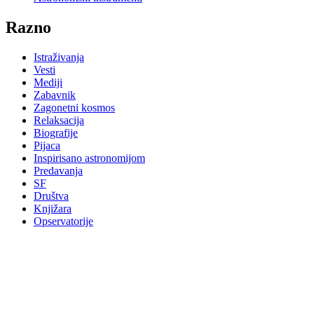
Razno
Istraživanja
Vesti
Mediji
Zabavnik
Zagonetni kosmos
Relaksacija
Biografije
Pijaca
Inspirisano astronomijom
Predavanja
SF
Društva
Knjižara
Opservatorije