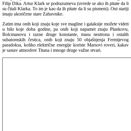
Filip Dika. Artur Klark se podrazumeva (uvrede se ako ih pitate da li
su čitali Klarka. To im je kao da ih pitate da li su pismeni). Oni stariji
imaju ukoričene stare Zabavnike.
Zatim ima onih koji znaju koje sve magline i galaksije možete videti
u bilo koje doba godine, pa onih koji napamet znaju Plankovu,
Bolcmanovu i razne druge konstante, masu neutrona i ostalih
subatomskih čestica, onih koji znaju 50 objašnjenja Fermijevog
paradoksa, koliko električne energije koriste Marsovi roveri, kakav
je sastav atmosfere Titana i mnoge druge važne stvari.