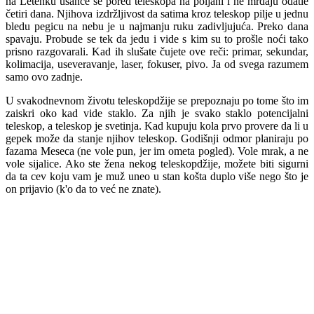
na Letenku ušanče se pored teleskopa na poljani i ne mrdaju odatle
četiri dana. Njihova izdržljivost da satima kroz teleskop pilje u jednu
bledu pegicu na nebu je u najmanju ruku zadivljujuća. Preko dana
spavaju. Probude se tek da jedu i vide s kim su to prošle noći tako
prisno razgovarali. Kad ih slušate čujete ove reči: primar, sekundar,
kolimacija, useveravanje, laser, fokuser, pivo. Ja od svega razumem
samo ovo zadnje.
U svakodnevnom životu teleskopdžije se prepoznaju po tome što im
zaiskri oko kad vide staklo. Za njih je svako staklo potencijalni
teleskop, a teleskop je svetinja. Kad kupuju kola prvo provere da li u
gepek može da stanje njihov teleskop. Godišnji odmor planiraju po
fazama Meseca (ne vole pun, jer im ometa pogled). Vole mrak, a ne
vole sijalice. Ako ste žena nekog teleskopdžije, možete biti sigurni
da ta cev koju vam je muž uneo u stan košta duplo više nego što je
on prijavio (k'o da to već ne znate).