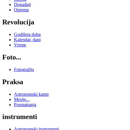
Događaji
Oprema
Revolucija
Godišnja doba
Kalendar, dani
Vreme
Foto...
Fotografija
Praksa
Astronomski kamp
Mesije...
Posmatranja
instrumenti
Astronomski instrumenti