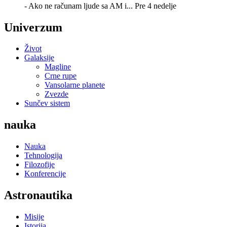
- Ako ne računam ljude sa AM i...
Pre 4 nedelje
Univerzum
Život
Galaksije
Magline
Crne rupe
Vansolarne planete
Zvezde
Sunčev sistem
nauka
Nauka
Tehnologija
Filozofije
Konferencije
Astronautika
Misije
Istorija