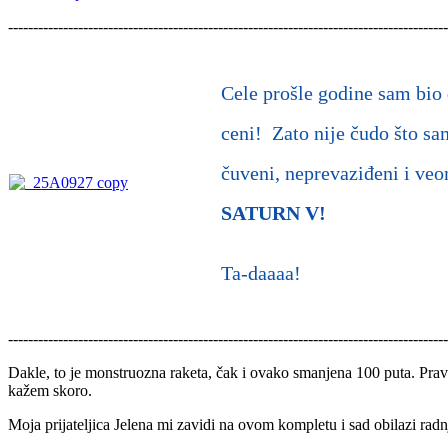
----------------------------------------------------------------------------------------
Cele prošle godine sam bio
ceni! Zato nije čudo što sa
čuveni, neprevaziđeni i ve
SATURN V!
Ta-daaaa!
----------------------------------------------------------------------------------------
Dakle, to je monstruozna raketa, čak i ovako smanjena 100 puta. Prava
kažem skoro.
Moja prijateljica Jelena mi zavidi na ovom kompletu i sad obilazi rad