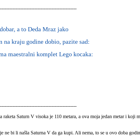
-------------------------------------------------
 dobar, a to Deda Mraz jako
m na kraju godine dobio, pazite sad:
oma maestralni komplet Lego kocaka:
-------------------------------------------------​
 raketa Saturn V visoka je 110 metara, a ova moja jedan metar i koji mi
nje ne bi li našla Saturna V da ga kupi. Ali nema, to se u ovo doba go