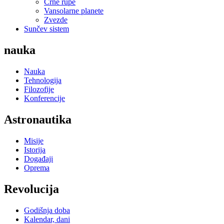
Crne rupe
Vansolarne planete
Zvezde
Sunčev sistem
nauka
Nauka
Tehnologija
Filozofije
Konferencije
Astronautika
Misije
Istorija
Događaji
Oprema
Revolucija
Godišnja doba
Kalendar, dani