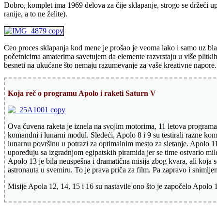
Dobro, komplet ima
1969 delova
za čije sklapanje, strogo se držeći up
ranije, a to ne želite).
Ceo proces sklapanja kod mene je prošao je veoma lako i samo uz blage
početnicima amaterima savetujem da elemente razvrstaju u više plitkih
besneti na ukućane što nemaju razumevanje za vaše kreativne napore
Koja reč o programu Apolo i raketi Saturn V
Ova čuvena raketa je iznela na svojim motorima, 11 letova programa A
komandni i lunarni modul. Sledeći, Apolo 8 i 9 su testirali razne ko
lunarnu površinu u potrazi za optimalnim mesto za sletanje. Apolo 1
upoređuju sa izgradnjom egipatskih piramida jer se time ostvario mi
Apolo 13 je bila neuspešna i dramatična misija zbog kvara, ali koja 
astronauta u svemiru. To je prava priča za film. Pa zapravo i snimlje
Misije Apola 12, 14, 15 i 16 su nastavile ono što je započelo Apolo 