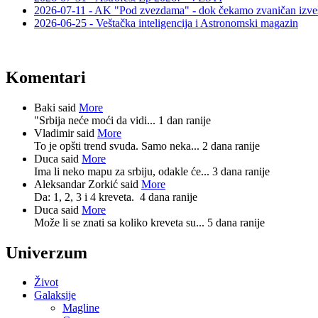
2026-07-11 - AK "Pod zvezdama" - dok čekamo zvaničan izveš
2026-06-25 - Veštačka inteligencija i Astronomski magazin
Komentari
Baki said
More
"Srbija neće moći da vidi...
1 dan ranije
Vladimir said
More
To je opšti trend svuda. Samo neka...
2 dana ranije
Duca said
More
Ima li neko mapu za srbiju, odakle će...
3 dana ranije
Aleksandar Zorkić said
More
Da: 1, 2, 3 i 4 kreveta.
4 dana ranije
Duca said
More
Može li se znati sa koliko kreveta su...
5 dana ranije
Univerzum
Život
Galaksije
Magline