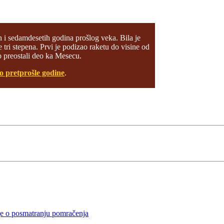
h i sedamdesetih godina prošlog veka. Bila je
 tri stepena. Prvi je podizao raketu do visine od
ao preostali deo ka Mesecu.
o pretprošle godine
.
e o posmatranju pomračenja