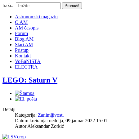
traži...
Pronađi!
Astronomski magazin
O AM
AM časopis
Forum
Blog AM
Stari AM
Pristup
Kontakt
VoBaNISTA
ELECTRA
LEGO: Saturn V
Detalji
Kategorija:
Zanimljivosti
Datum kreiranja: nedelja, 09 januar 2022 15:01
Autor
Aleksandar Zorkić