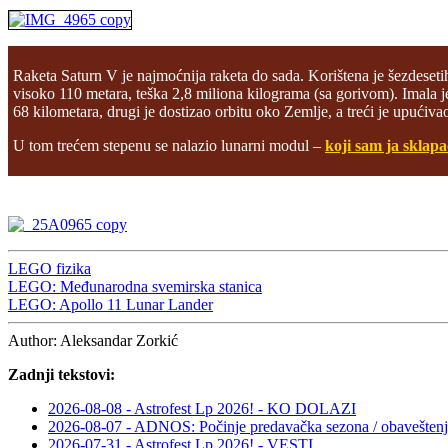
Raketa Saturn V je najmoćnija raketa do sada. Korištena je šezdeseti
visoko 110 metara, teška 2,8 miliona kilograma (sa gorivom). Imala je
68 kilometara, drugi je dostizao orbitu oko Zemlje, a treći je upućiv
U tom trećem stepenu se nalazio lunarni modul –
koji sam ja sklapa
LEGO fizika
LEGO: Međunarodna svemirska stanica
LEGO: Apollo 11 Lunar Lander
Author:
Aleksandar Zorkić
Zadnji tekstovi:
2026-08-08 - Astrofest Lp 2026! - KO DOLAZI
2026-08-07 - ADNOS: Počinje predavačka sezona / obaveštenj
2026-07-31 - Astrofest Lp 2026! - VESTI