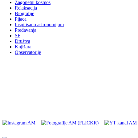
Zagonetni kosmos
Relaksacija
Biografije
Pijaca
Inspirisano astronomijom
Predavanja
SF
Društva
Knjižara
Opservatorije