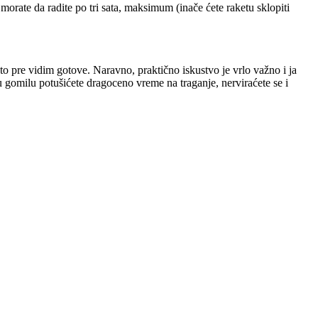
li morate da radite po tri sata, maksimum (inače ćete raketu sklopiti
o pre vidim gotove. Naravno, praktično iskustvo je vrlo važno i ja
u gomilu potušićete dragoceno vreme na traganje, nerviraćete se i