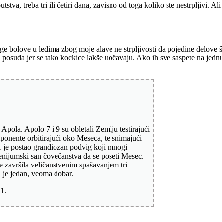
utstva, treba tri ili četiri dana, zavisno od toga koliko ste nestrpljivi. A
 bolove u leđima zbog moje alave ne strpljivosti da pojedine delove št
 posuda jer se tako kockice lakše uočavaju. Ako ih sve saspete na jedn
.
pola. Apolo 7 i 9 su obletali Zemlju testirajući
mponente orbitirajući oko Meseca, te snimajući
1 je postao grandiozan podvig koji mnogi
lenijumski san čovečanstva da se poseti Mesec.
se završila veličanstvenim spašavanjem tri
n je jedan, veoma dobar.
11.