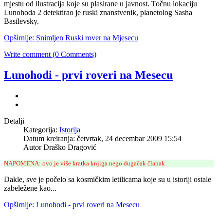
mjestu od ilustracija koje su plasirane u javnost. Točnu lokaciju
Lunohoda 2 detektirao je ruski znanstvenik, planetolog Sasha
Basilevsky.
Opširnije: Snimljen Ruski rover na Mjesecu
Write comment (0 Comments)
Lunohodi - prvi roveri na Mesecu
Detalji
Kategorija:
Istorija
Datum kreiranja: četvrtak, 24 decembar 2009 15:54
Autor Draško Dragović
NAPOMENA: ovo je više kratka knjiga nego dugačak članak
Dakle, sve je počelo sa kosmičkim letilicama koje su u istoriji ostale
zabeležene kao...
Opširnije: Lunohodi - prvi roveri na Mesecu