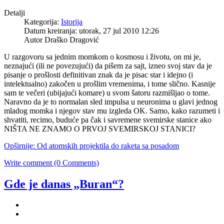
Detalji
Kategorija:
Istorija
Datum kreiranja: utorak, 27 jul 2010 12:26
Autor Draško Dragović
U razgovoru sa jednim momkom o kosmosu i životu, on mi je,
neznajući (ili ne povezujući) da pišem za sajt, izneo svoj stav da je
pisanje o prošlosti definitivan znak da je pisac star i idejno (i
intelektualno) zakočen u prošlim vremenima, i tome slično. Kasnije
sam te večeri (ubijajući komare) u svom šatoru razmišljao o tome.
Naravno da je to normalan sled impulsa u neuronima u glavi jednog
mladog momka i njegov stav mu izgleda OK. Samo, kako razumeti i
shvatiti, recimo, buduće pa čak i savremene svemirske stanice ako
NIŠTA NE ZNAMO O PRVOJ SVEMIRSKOJ STANICI?
Opširnije: Od atomskih projektila do raketa sa posadom
Write comment (0 Comments)
Gde je danas „Buran“?