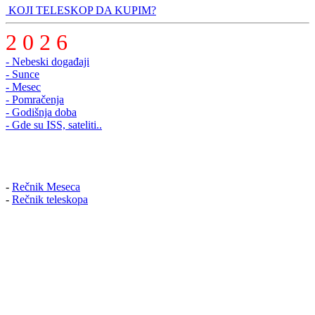
KOJI TELESKOP DA KUPIM?
2 0 2 6
- Nebeski događaji
- Sunce
- Mesec
- Pomračenja
- Godišnja doba
- Gde su ISS, sateliti..
-
Rečnik Meseca
-
Rečnik teleskopa