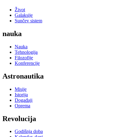
Život
Galaksije
Sunčev sistem
nauka
Nauka
Tehnologija
Filozofije
Konferencije
Astronautika
Misije
Istorija
Događaji
Oprema
Revolucija
Godišnja doba
Kalendar, dani