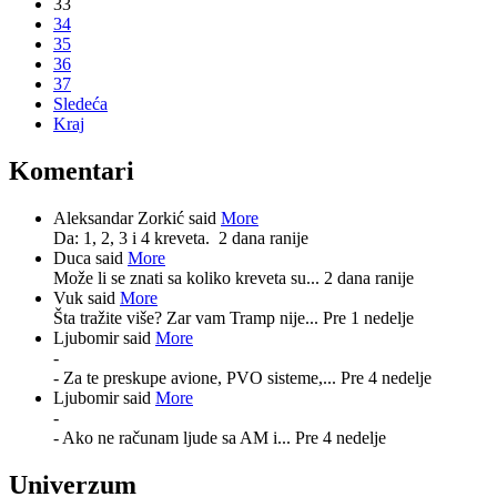
33
34
35
36
37
Sledeća
Kraj
Komentari
Aleksandar Zorkić said
More
Da: 1, 2, 3 i 4 kreveta.
2 dana ranije
Duca said
More
Može li se znati sa koliko kreveta su...
2 dana ranije
Vuk said
More
Šta tražite više? Zar vam Tramp nije...
Pre 1 nedelje
Ljubomir said
More
-
- Za te preskupe avione, PVO sisteme,...
Pre 4 nedelje
Ljubomir said
More
-
- Ako ne računam ljude sa AM i...
Pre 4 nedelje
Univerzum