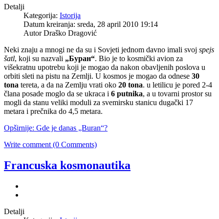
Detalji
Kategorija:
Istorija
Datum kreiranja: sreda, 28 april 2010 19:14
Autor Draško Dragović
Neki znaju a mnogi ne da su i Sovjeti jednom davno imali svoj
spejs
šatl
, koji su nazvali
„
Буран“
. Bio je to kosmički avion za
višekratnu upotrebu koji je mogao da nakon obavljenih poslova u
orbiti sleti na pistu na Zemlji. U kosmos je mogao da odnese
30
tona
tereta, a da na Zemlju vrati oko
20 tona
. u letilicu je pored 2-4
člana posade moglo da se ukraca i
6 putnika
, a u tovarni prostor su
mogli da stanu veliki moduli za svemirsku stanicu dugački 17
metara i prečnika do 4,5 metara.
Opširnije: Gde je danas „Buran“?
Write comment (0 Comments)
Francuska kosmonautika
Detalji