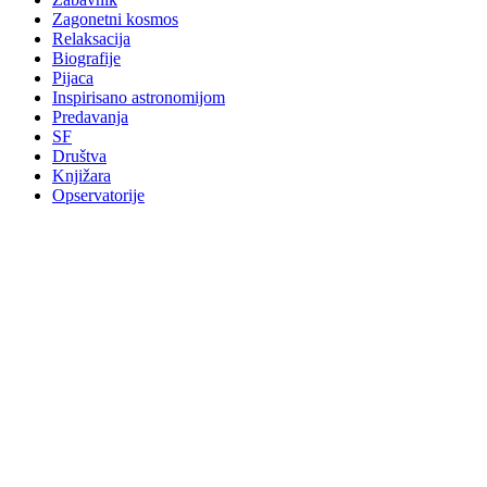
Zagonetni kosmos
Relaksacija
Biografije
Pijaca
Inspirisano astronomijom
Predavanja
SF
Društva
Knjižara
Opservatorije