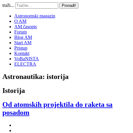
traži...
Pronađi!
Astronomski magazin
O AM
AM časopis
Forum
Blog AM
Stari AM
Pristup
Kontakt
VoBaNISTA
ELECTRA
Astronautika: istorija
Istorija
Od atomskih projektila do raketa sa
posadom