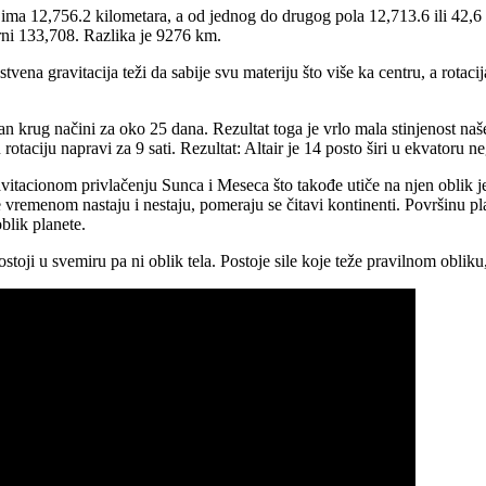
ima 12,756.2 kilometara, a od jednog do drugog pola 12,713.6 ili 42,6 k
larni 133,708. Razlika je 9276 km.
vena gravitacija teži da sabije svu materiju što više ka centru, a rotacija 
n krug načini za oko 25 dana. Rezultat toga je vrlo mala stinjenost naše
rotaciju napravi za 9 sati. Rezultat: Altair je 14 posto širi u ekvatoru 
gravitacionom privlačenju Sunca i Meseca što takođe utiče na njen oblik 
e vremenom nastaju i nestaju, pomeraju se čitavi kontinenti. Površinu 
oblik planete.
ostoji u svemiru pa ni oblik tela. Postoje sile koje teže pravilnom obliku