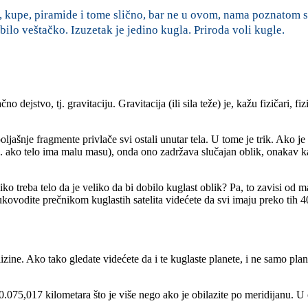
, kupe, piramide i tome slično, bar ne u ovom, nama poznatom s
 bilo veštačko. Izuzetak je jedino kugla. Priroda voli kugle.
 dejstvo, tj. gravitaciju. Gravitacija (ili sila teže) je, kažu fizičari, fi
oljašnje fragmente privlače svi ostali unutar tela. U tome je trik. Ako j
 (tj. ako telo ima malu masu), onda ono zadržava slučajan oblik, onakav
iko treba telo da je veliko da bi dobilo kuglast oblik? Pa, to zavisi od m
kovodite prečnikom kuglastih satelita videćete da svi imaju preko tih 4
zine. Ako tako gledate videćete da i te kuglaste planete, i ne samo plane
0.075,017 kilometara što je više nego ako je obilazite po meridijanu.