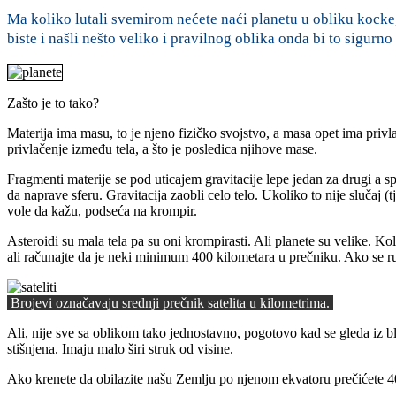
Ma koliko lutali svemirom nećete naći planetu u obliku kocke
biste i našli nešto veliko i pravilnog oblika onda bi to sigurno
Zašto je to tako?
Materija ima masu, to je njeno fizičko svojstvo, a masa opet ima privlačno
privlačenje između tela, a što je posledica njihove mase.
Fragmenti materije se pod uticajem gravitacije lepe jedan za drugi a sp
da naprave sferu. Gravitacija zaobli celo telo. Ukoliko to nije slučaj
vole da kažu, podseća na krompir.
Asteroidi su mala tela pa su oni krompirasti. Ali planete su velike. Kol
ali računajte da je neki minimum 400 kilometara u prečniku. Ako se ru
Brojevi označavaju srednji prečnik satelita u kilometrima.
Ali, nije sve sa oblikom tako jednostavno, pogotovo kad se gleda iz bli
stišnjena. Imaju malo širi struk od visine.
Ako krenete da obilazite našu Zemlju po njenom ekvatoru prečićete 4