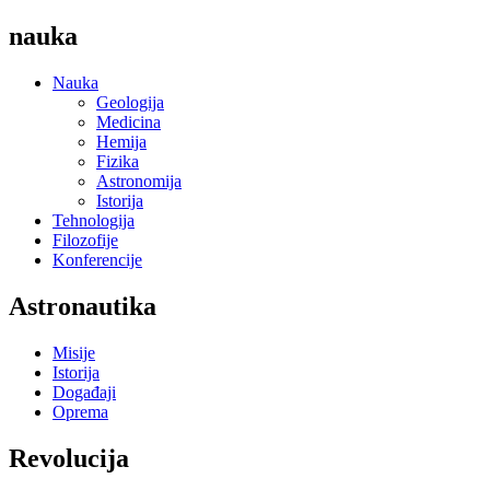
nauka
Nauka
Geologija
Medicina
Hemija
Fizika
Astronomija
Istorija
Tehnologija
Filozofije
Konferencije
Astronautika
Misije
Istorija
Događaji
Oprema
Revolucija