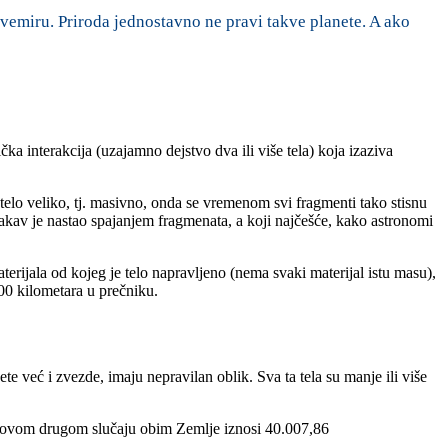
vemiru. Priroda jednostavno ne pravi takve planete. A ako
zička interakcija (uzajamno dejstvo dva ili više tela) koja izaziva
e telo veliko, tj. masivno, onda se vremenom svi fragmenti tako stisnu
 kakav je nastao spajanjem fragmenata, a koji najčešće, kako astronomi
aterijala od kojeg je telo napravljeno (nema svaki materijal istu masu),
00 kilometara u prečniku.
te već i zvezde, imaju nepravilan oblik. Sva ta tela su manje ili više
 U ovom drugom slučaju obim Zemlje iznosi 40.007,86