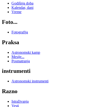
Godišnja doba
Kalendar, dani
Vreme
Foto...
Fotografija
Praksa
Astronomski kamp
Mesije...
Posmatranja
instrumenti
Astronomski instrumenti
Razno
Istraživanja
Vesti