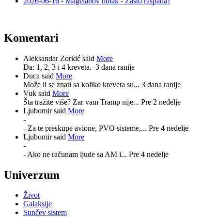
2026-06-16 - Magelanov oblak - Zašto raspada?
Komentari
Aleksandar Zorkić said
More
Da: 1, 2, 3 i 4 kreveta.
3 dana ranije
Duca said
More
Može li se znati sa koliko kreveta su...
3 dana ranije
Vuk said
More
Šta tražite više? Zar vam Tramp nije...
Pre 2 nedelje
Ljubomir said
More
-
- Za te preskupe avione, PVO sisteme,...
Pre 4 nedelje
Ljubomir said
More
-
- Ako ne računam ljude sa AM i...
Pre 4 nedelje
Univerzum
Život
Galaksije
Sunčev sistem