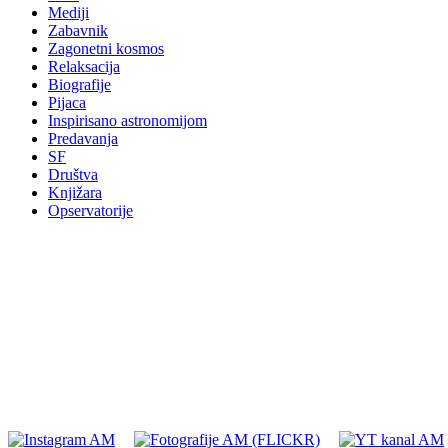
Mediji
Zabavnik
Zagonetni kosmos
Relaksacija
Biografije
Pijaca
Inspirisano astronomijom
Predavanja
SF
Društva
Knjižara
Opservatorije