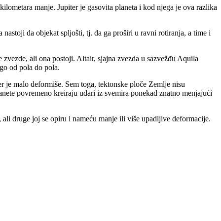
ilometara manje. Jupiter je gasovita planeta i kod njega je ova razlika
nastoji da objekat spljošti, tj. da ga proširi u ravni rotiranja, a time i
 zvezde, ali ona postoji. Altair, sjajna zvezda u sazvežđu Aquila
nego od pola do pola.
jer je malo deformiše. Sem toga, tektonske ploče Zemlje nisu
planete povremeno kreiraju udari iz svemira ponekad znatno menjajući
, ali druge joj se opiru i nameću manje ili više upadljive deformacije.