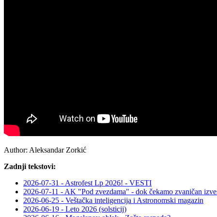
Author:
Aleksandar Zorkić
Zadnji tekstovi:
2026-07-31 - Astrofest Lp 2026! - VESTI
2026-07-11 - AK "Pod zvezdama" - dok čekamo zvaničan izveš
2026-06-25 - Veštačka inteligencija i Astronomski magazin
2026-06-19 - Leto 2026 (solsticij)