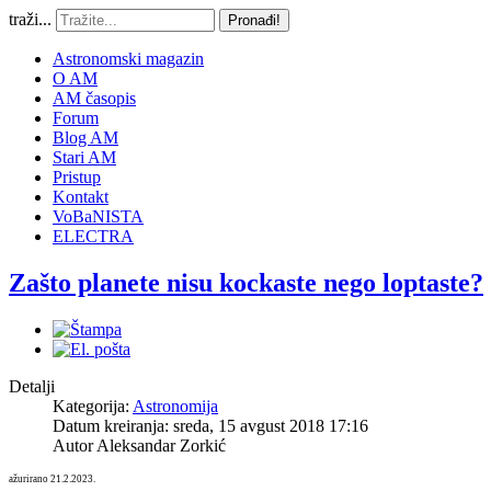
traži...
Pronađi!
Astronomski magazin
O AM
AM časopis
Forum
Blog AM
Stari AM
Pristup
Kontakt
VoBaNISTA
ELECTRA
Zašto planete nisu kockaste nego loptaste?
Detalji
Kategorija:
Astronomija
Datum kreiranja: sreda, 15 avgust 2018 17:16
Autor
Aleksandar Zorkić
ažurirano 21.2.2023.