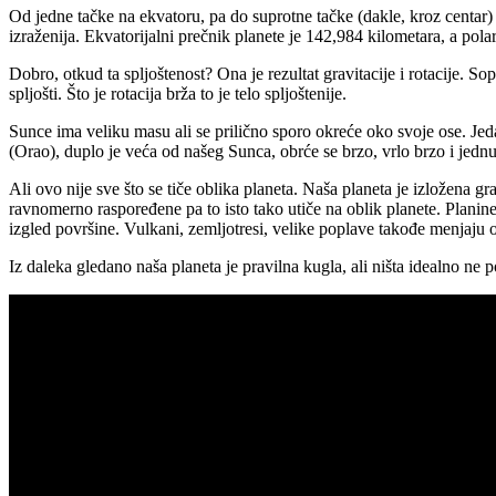
Od jedne tačke na ekvatoru, pa do suprotne tačke (dakle, kroz centar) 
izraženija. Ekvatorijalni prečnik planete je 142,984 kilometara, a po
Dobro, otkud ta spljoštenost? Ona je rezultat gravitacije i rotacije. Sopst
spljošti. Što je rotacija brža to je telo spljoštenije.
Sunce ima veliku masu ali se prilično sporo okreće oko svoje ose. Jeda
(Orao), duplo je veća od našeg Sunca, obrće se brzo, vrlo brzo i jednu 
Ali ovo nije sve što se tiče oblika planeta. Naša planeta je izložena 
ravnomerno raspoređene pa to isto tako utiče na oblik planete. Planin
izgled površine. Vulkani, zemljotresi, velike poplave takođe menjaju 
Iz daleka gledano naša planeta je pravilna kugla, ali ništa idealno ne p