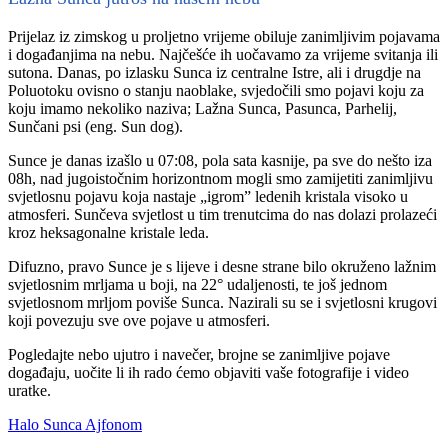
Prijelaz iz zimskog u proljetno vrijeme obiluje zanimljivim pojavama
i događanjima na nebu. Najčešće ih uočavamo za vrijeme svitanja ili
sutona. Danas, po izlasku Sunca iz centralne Istre, ali i drugdje na
Poluotoku ovisno o stanju naoblake, svjedočili smo pojavi koju za
koju imamo nekoliko naziva; Lažna Sunca, Pasunca, Parhelij,
Sunčani psi (eng. Sun dog).
Sunce je danas izašlo u 07:08, pola sata kasnije, pa sve do nešto iza
08h, nad jugoistočnim horizontnom mogli smo zamijetiti zanimljivu
svjetlosnu pojavu koja nastaje „igrom” ledenih kristala visoko u
atmosferi. Sunčeva svjetlost u tim trenutcima do nas dolazi prolazeći
kroz heksagonalne kristale leda.
Difuzno, pravo Sunce je s lijeve i desne strane bilo okruženo lažnim
svjetlosnim mrljama u boji, na 22° udaljenosti, te još jednom
svjetlosnom mrljom poviše Sunca. Nazirali su se i svjetlosni krugovi
koji povezuju sve ove pojave u atmosferi.
Pogledajte nebo ujutro i navečer, brojne se zanimljive pojave
događaju, uočite li ih rado ćemo objaviti vaše fotografije i video
uratke.
Halo Sunca Ajfonom