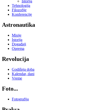
Istorija
Tehnologija
Filozofije
Konferencije
Astronautika
Misije
Istorija
Događaji
Oprema
Revolucija
Godišnja doba
Kalendar, dani
Vreme
Foto...
Fotografija
Praksa