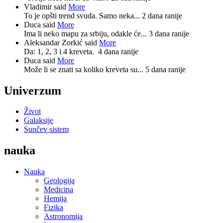
Vladimir said
More
To je opšti trend svuda. Samo neka...
2 dana ranije
Duca said
More
Ima li neko mapu za srbiju, odakle će...
3 dana ranije
Aleksandar Zorkić said
More
Da: 1, 2, 3 i 4 kreveta.
4 dana ranije
Duca said
More
Može li se znati sa koliko kreveta su...
5 dana ranije
Univerzum
Život
Galaksije
Sunčev sistem
nauka
Nauka
Geologija
Medicina
Hemija
Fizika
Astronomija