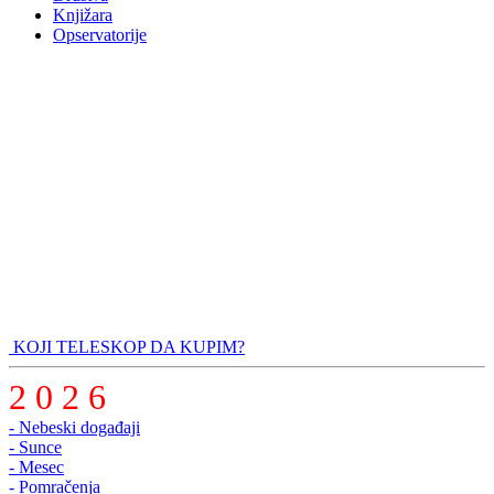
Knjižara
Opservatorije
KOJI TELESKOP DA KUPIM?
2 0 2 6
- Nebeski događaji
- Sunce
- Mesec
- Pomračenja