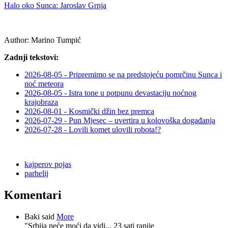
Halo oko Sunca: Jaroslav Grnja
Author:
Marino Tumpić
Zadnji tekstovi:
2026-08-05 - Pripremimo se na predstojeću pomrčinu Sunca i
noć meteora
2026-08-05 - Istra tone u potpunu devastaciju noćnog
krajobraza
2026-08-01 - Kosmički džin bez premca
2026-07-29 - Pun Mjesec – uvertira u kolovoška događanja
2026-07-28 - Lovili komet ulovili robota!?
kajperov pojas
parhelij
Komentari
Baki said
More
"Srbija neće moći da vidi...
23 sati ranije