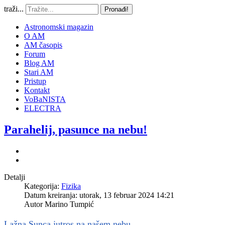
traži...
Pronađi!
Astronomski magazin
O AM
AM časopis
Forum
Blog AM
Stari AM
Pristup
Kontakt
VoBaNISTA
ELECTRA
Parahelij, pasunce na nebu!
Detalji
Kategorija:
Fizika
Datum kreiranja: utorak, 13 februar 2024 14:21
Autor
Marino Tumpić
Lažna Sunca jutros na našem nebu