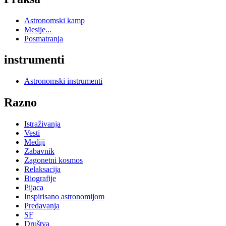
Astronomski kamp
Mesije...
Posmatranja
instrumenti
Astronomski instrumenti
Razno
Istraživanja
Vesti
Mediji
Zabavnik
Zagonetni kosmos
Relaksacija
Biografije
Pijaca
Inspirisano astronomijom
Predavanja
SF
Društva