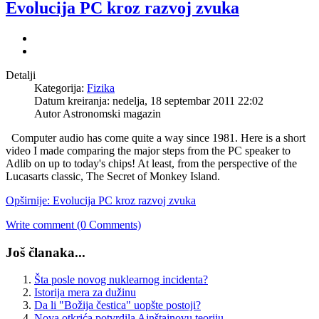
Evolucija PC kroz razvoj zvuka
Detalji
Kategorija:
Fizika
Datum kreiranja: nedelja, 18 septembar 2011 22:02
Autor Astronomski magazin
Computer audio has come quite a way since 1981. Here is a short
video I made comparing the major steps from the PC speaker to
Adlib on up to today's chips! At least, from the perspective of the
Lucasarts classic, The Secret of Monkey Island.
Opširnije: Evolucija PC kroz razvoj zvuka
Write comment (0 Comments)
Još članaka...
Šta posle novog nuklearnog incidenta?
Istorija mera za dužinu
Da li "Božija čestica" uopšte postoji?
Nova otkrića potvrdila Ajnštajnovu teoriju