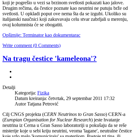
koji je pogrešio u vezi sa brzinom svetlosti pokazati kao jalove.
Drugim rečima, da čestice poznate kao neutrini ne putuju brže od
svetlosti. U opkladi poput ove nema šta da se izgubi. Ukoliko su
italijanski naučnici koji zakuvavaju celu stvar zabrljali u merenju,
ovaj kolumnista će se obogatiti.
Opširnije: Terminator kao dokumentarac
Write comment (0 Comments)
Na tragu čestice 'kameleona'?
Detalji
Kategorija:
Fizika
Datum kreiranja: četvrtak, 29 septembar 2011 17:32
Autor Tatjana Petrović
Cilj CNGS projekta (
CERN Neutrinos to Gran Sasso
) CERN-a
(
Europian Organisation for Nuclear Research
) jeste hvatanje
neutrina iz Cerna u Gran Sasso laboratoriji u pokušaju da se reše
misterije koje u sebi kriju neutrini, veoma 'lagane', neutralne čestice
koje vrlo malo 'komuniciraju' sa materijom. Postoje tri tipa, ili