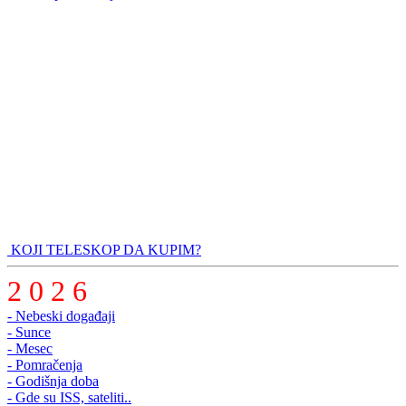
KOJI TELESKOP DA KUPIM?
2 0 2 6
- Nebeski događaji
- Sunce
- Mesec
- Pomračenja
- Godišnja doba
- Gde su ISS, sateliti..