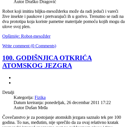
Autor Draško Dragović
Robot koji imitira biljku-mesožderku može da radi jedući i vareći
žive insekte i paukove i pretvarajući ih u gorivo. Trenutno se radi na
dva prototipa koja koriste pametne materijale pomoću kojih mogu da
ulove svoj plen.
Opširnije: Robot-mesožder
Write comment (0 Comments)
100. GODIŠNJICA OTKRIĆA
ATOMSKOG JEZGRA
Detalji
Kategorija:
Fizika
Datum kreiranja: ponedeljak, 26 decembar 2011 17:22
Autor Dušan Mrđa
Čovečanstvo je za postojanje atomskih jezgara saznalo tek pre 100
godina. To nas, međutim, nije sprečilo da za ovaj relativno kratak