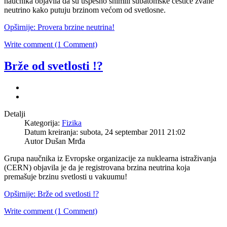
naučnika
objavila
da
su
uspešno
snimili
subatomske
čestice
zvane
neutrino
kako
putuju
brzinom
većom
od
svetlosne
.
Opširnije: Provera brzine neutrina!
Write comment (1 Comment)
Brže od svetlosti !?
Detalji
Kategorija:
Fizika
Datum kreiranja: subota, 24 septembar 2011 21:02
Autor Dušan Mrđa
Grupa naučnika iz Evropske organizacije za nuklearna istraživanja
(CERN) objavila je da je registrovana brzina neutrina koja
premašuje brzinu svetlosti u vakuumu!
Opširnije: Brže od svetlosti !?
Write comment (1 Comment)