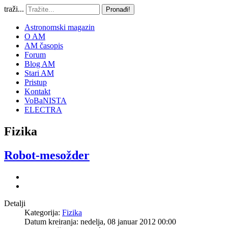
traži...
Pronađi!
Astronomski magazin
O AM
AM časopis
Forum
Blog AM
Stari AM
Pristup
Kontakt
VoBaNISTA
ELECTRA
Fizika
Robot-mesožder
Detalji
Kategorija:
Fizika
Datum kreiranja: nedelja, 08 januar 2012 00:00