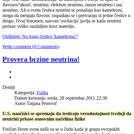
flavours/'ukusi', neutrina: elektron neutrino, muon neutrino i tau
neutrino. Ali u svetu čestica neutrini se ponašaju kao kameleoni,
mogu da menjaju flavour, raspadaju se i pretvaraju iz jedne čestice u
drugu. Ovaj fenomen, nazvan 'oscilacija' javlja se kada neutrini
prelaze velike razdaljine kroz materiju.
Opširnije: Na tragu čestice 'kameleona'?
Write comment (0 Comments)
Provera brzine neutrina!
Detalji
Kategorija:
Fizika
Datum kreiranja: sreda, 28 septembar 2011 22:30
Autor Tatjana Petrović
U.S
.
naučnici
se
spremaju
da
testiraju
verodostojnost
tvrdnji
da
neutrini
prkose
osnovnim
načelima
fizike
Fizičari
širom
sveta
našli
su
se u
čudu
kada
je
grupa
evropskih