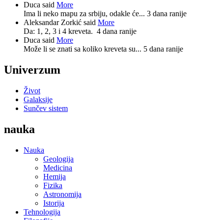
Duca said
More
Ima li neko mapu za srbiju, odakle će...
3 dana ranije
Aleksandar Zorkić said
More
Da: 1, 2, 3 i 4 kreveta.
4 dana ranije
Duca said
More
Može li se znati sa koliko kreveta su...
5 dana ranije
Univerzum
Život
Galaksije
Sunčev sistem
nauka
Nauka
Geologija
Medicina
Hemija
Fizika
Astronomija
Istorija
Tehnologija