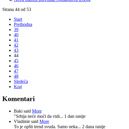
Strana 44 od 53
Start
Prethodna
39
40
41
42
43
44
45
46
47
48
Sledeća
Kraj
Komentari
Baki said
More
"Srbija neće moći da vidi...
1 dan ranije
Vladimir said
More
To je opšti trend svuda. Samo neka...
2 dana ranije