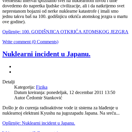
vremenski interval spoznamo svet na nuklearnom nivou i time
dovedemo do napretka ljudske civilizacije, ali i da natkrijemo svet
neprestanom bojazni od nerke nuklearne katastrofe ( imali smo
jednu takvu baš na 100. godišnjicu otkrića atomskog jezgra u martu
ove godine).
Opširnije: 100. GODIŠNJICA OTKRIĆA ATOMSKOG JEZGRA
Write comment (0 Comments)
Nuklearni incident u Japanu.
Detalji
Kategorija:
Fizika
Datum kreiranja: ponedeljak, 12 decembar 2011 13:50
Autor Čedomir Stanković
Došlo je do curenja radioaktivne vode iz sistema za hlađenje u
nuklearnoj elektrani Kyushu na jugozapadu Japana. Na sreću...
Opširnije: Nuklearni incident u Japanu.