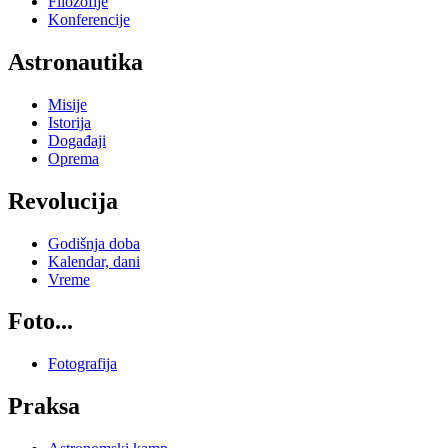
Filozofije
Konferencije
Astronautika
Misije
Istorija
Događaji
Oprema
Revolucija
Godišnja doba
Kalendar, dani
Vreme
Foto...
Fotografija
Praksa