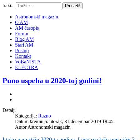
traži...
Pronađi!
Astronomski magazin
O AM
AM časopis
Forum
Blog AM
Stari AM
Pristup
Kontakt
VoBaNISTA
ELECTRA
Puno uspeha u 2020-toj godini!
Detalji
Kategorija:
Razno
Datum kreiranja: utorak, 31 decembar 2019 18:45
Autor
Astronomski magazin
I toko nam stiže 2020-ta godina. Lepo se slažu ove cifre 2-