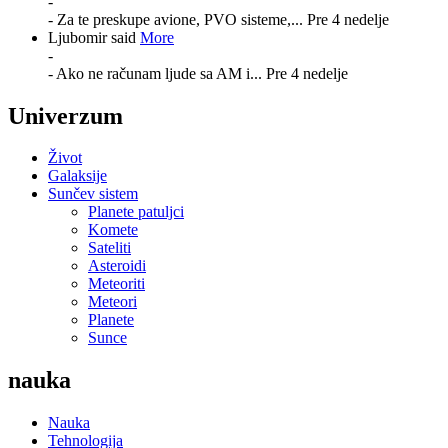
-
- Za te preskupe avione, PVO sisteme,...
Pre 4 nedelje
Ljubomir said
More
-
- Ako ne računam ljude sa AM i...
Pre 4 nedelje
Univerzum
Život
Galaksije
Sunčev sistem
Planete patuljci
Komete
Sateliti
Asteroidi
Meteoriti
Meteori
Planete
Sunce
nauka
Nauka
Tehnologija