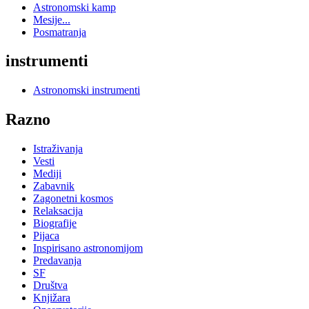
Astronomski kamp
Mesije...
Posmatranja
instrumenti
Astronomski instrumenti
Razno
Istraživanja
Vesti
Mediji
Zabavnik
Zagonetni kosmos
Relaksacija
Biografije
Pijaca
Inspirisano astronomijom
Predavanja
SF
Društva
Knjižara