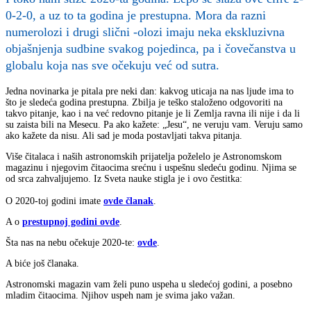
0-2-0, a uz to ta godina je prestupna. Mora da razni
numerolozi i drugi slični -olozi imaju neka ekskluzivna
objašnjenja sudbine svakog pojedinca, pa i čovečanstva u
globalu koja nas sve očekuju već od sutra.
Jedna novinarka je pitala pre neki dan: kakvog uticaja na nas ljude ima to
što je sledeća godina prestupna. Zbilja je teško staloženo odgovoriti na
takvo pitanje, kao i na već redovno pitanje je li Zemlja ravna ili nije i da li
su zaista bili na Mesecu. Pa ako kažete: „Jesu“, ne veruju vam. Veruju samo
ako kažete da nisu. Ali sad je moda postavljati takva pitanja.
Više čitalaca i naših astronomskih prijatelja poželelo je Astronomskom
magazinu i njegovim čitaocima srećnu i uspešnu sledeću godinu. Njima se
od srca zahvaljujemo. Iz Sveta nauke stigla je i ovo čestitka:
O 2020-toj godini imate
ovde članak
.
A o
prestupnoj godini ovde
.
Šta nas na nebu očekuje 2020-te:
ovde
.
A biće još članaka.
Astronomski magazin vam želi puno uspeha u sledećoj godini, a posebno
mladim čitaocima. Njihov uspeh nam je svima jako važan.