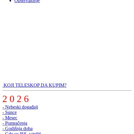
Opservatorije
KOJI TELESKOP DA KUPIM?
2 0 2 6
- Nebeski događaji
- Sunce
- Mesec
- Pomračenja
- Godišnja doba
- Gde su ISS, sateliti..