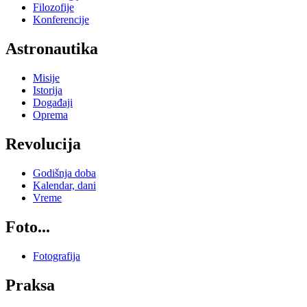
Filozofije
Konferencije
Astronautika
Misije
Istorija
Događaji
Oprema
Revolucija
Godišnja doba
Kalendar, dani
Vreme
Foto...
Fotografija
Praksa