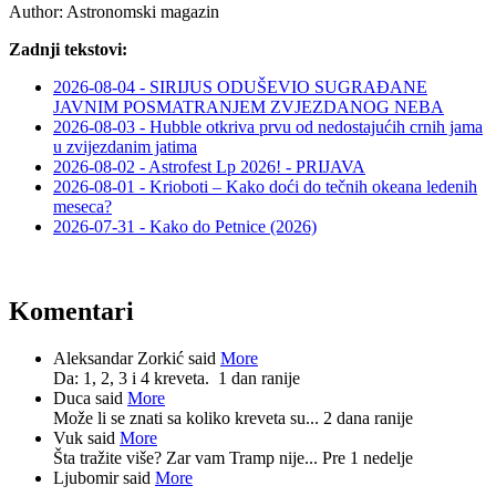
Author:
Astronomski magazin
Zadnji tekstovi:
2026-08-04 - SIRIJUS ODUŠEVIO SUGRAĐANE
JAVNIM POSMATRANJEM ZVJEZDANOG NEBA
2026-08-03 - Hubble otkriva prvu od nedostajućih crnih jama
u zvijezdanim jatima
2026-08-02 - Astrofest Lp 2026! - PRIJAVA
2026-08-01 - Krioboti – Kako doći do tečnih okeana ledenih
meseca?
2026-07-31 - Kako do Petnice (2026)
Komentari
Aleksandar Zorkić said
More
Da: 1, 2, 3 i 4 kreveta.
1 dan ranije
Duca said
More
Može li se znati sa koliko kreveta su...
2 dana ranije
Vuk said
More
Šta tražite više? Zar vam Tramp nije...
Pre 1 nedelje
Ljubomir said
More