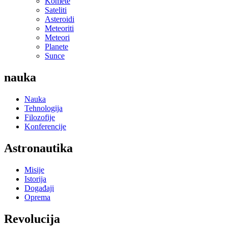
Komete
Sateliti
Asteroidi
Meteoriti
Meteori
Planete
Sunce
nauka
Nauka
Tehnologija
Filozofije
Konferencije
Astronautika
Misije
Istorija
Događaji
Oprema
Revolucija