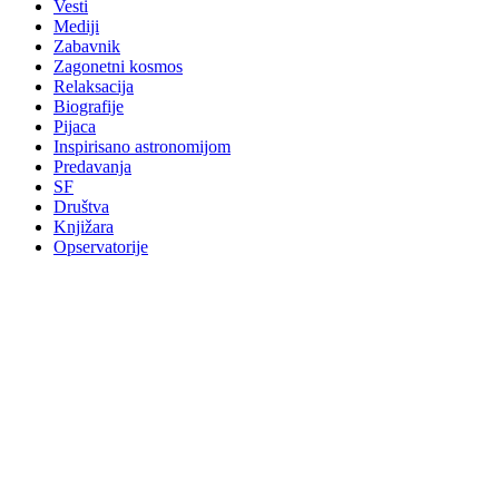
Vesti
Mediji
Zabavnik
Zagonetni kosmos
Relaksacija
Biografije
Pijaca
Inspirisano astronomijom
Predavanja
SF
Društva
Knjižara
Opservatorije