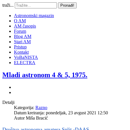
traži...
Pronađi!
Astronomski magazin
O AM
AM časopis
Forum
Blog AM
Stari AM
Pristup
Kontakt
VoBaNISTA
ELECTRA
Mladi astronom 4 & 5, 1975.
Detalji
Kategorija:
Razno
Datum kreiranja: ponedeljak, 23 avgust 2021 12:50
Autor
Miša Bracić
Društvo astronoma amatera Split -DAAS