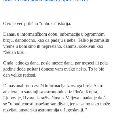
Ovo je već prilično "duboka" istorija.
Danas, u informatičkom dobu, informacije u ogromnom
broju, danonoćno, kao da padaju s neba. Teško je zamisliti
vreme u kom smo ih neprestano, danima, očekivali kao
"žedan kišu".
Onda jednoga dana, posle mesec dana, par meseci ili pola
godine dođe poštar i donese vam ovako nešto. To je bio
dan velike radosti.
Danas anahrono zvuči informacija iz ovoga broja Astro
amatera , o saradnji sa astronomima iz Ploča, Kopra,
Ljubovije, Hvara, istraživačima iz Valjeva i nadanje da će
se "u budućnosti uspešno sarađivati, jer se samo tako može
razvijati amaterska astronomija u Jugoslaviji. "