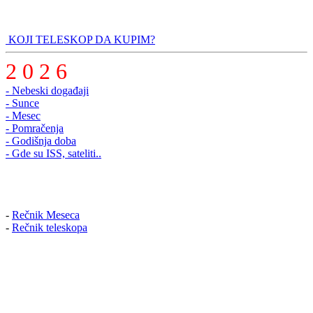
KOJI TELESKOP DA KUPIM?
2 0 2 6
- Nebeski događaji
- Sunce
- Mesec
- Pomračenja
- Godišnja doba
- Gde su ISS, sateliti..
-
Rečnik Meseca
-
Rečnik teleskopa