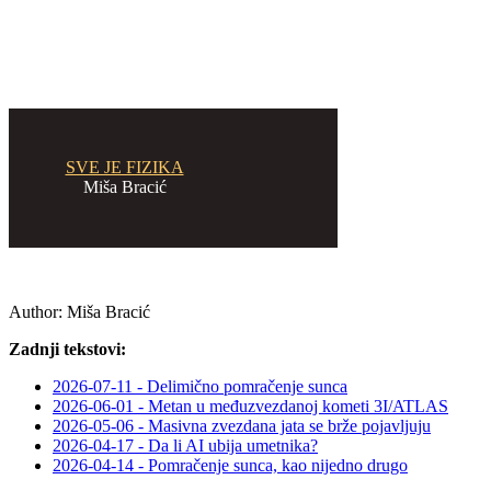
SVE JE FIZIKA
Miša Bracić
Author:
Miša Bracić
Zadnji tekstovi:
2026-07-11 - Delimično pomračenje sunca
2026-06-01 - Metan u međuzvezdanoj kometi 3I/ATLAS
2026-05-06 - Masivna zvezdana jata se brže pojavljuju
2026-04-17 - Da li AI ubija umetnika?
2026-04-14 - Pomračenje sunca, kao nijedno drugo