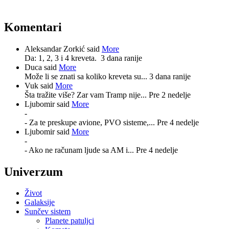
Komentari
Aleksandar Zorkić said
More
Da: 1, 2, 3 i 4 kreveta.
3 dana ranije
Duca said
More
Može li se znati sa koliko kreveta su...
3 dana ranije
Vuk said
More
Šta tražite više? Zar vam Tramp nije...
Pre 2 nedelje
Ljubomir said
More
-
- Za te preskupe avione, PVO sisteme,...
Pre 4 nedelje
Ljubomir said
More
-
- Ako ne računam ljude sa AM i...
Pre 4 nedelje
Univerzum
Život
Galaksije
Sunčev sistem
Planete patuljci