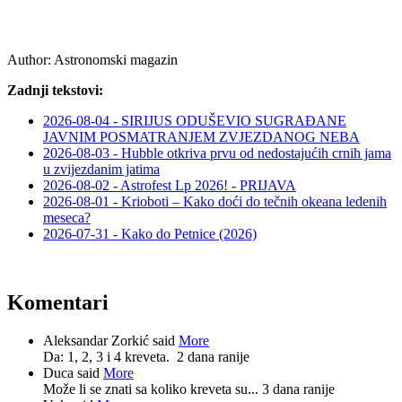
Author:
Astronomski magazin
Zadnji tekstovi:
2026-08-04 - SIRIJUS ODUŠEVIO SUGRAĐANE
JAVNIM POSMATRANJEM ZVJEZDANOG NEBA
2026-08-03 - Hubble otkriva prvu od nedostajućih crnih jama
u zvijezdanim jatima
2026-08-02 - Astrofest Lp 2026! - PRIJAVA
2026-08-01 - Krioboti – Kako doći do tečnih okeana ledenih
meseca?
2026-07-31 - Kako do Petnice (2026)
Komentari
Aleksandar Zorkić said
More
Da: 1, 2, 3 i 4 kreveta.
2 dana ranije
Duca said
More
Može li se znati sa koliko kreveta su...
3 dana ranije