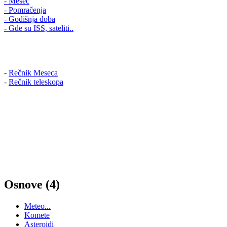
- Mesec
- Pomračenja
- Godišnja doba
- Gde su ISS, sateliti..
-
Rečnik Meseca
-
Rečnik teleskopa
Osnove (4)
Meteo...
Komete
Asteroidi