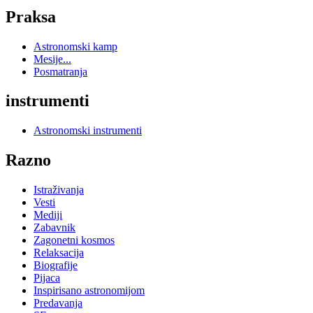
Praksa
Astronomski kamp
Mesije...
Posmatranja
instrumenti
Astronomski instrumenti
Razno
Istraživanja
Vesti
Mediji
Zabavnik
Zagonetni kosmos
Relaksacija
Biografije
Pijaca
Inspirisano astronomijom
Predavanja