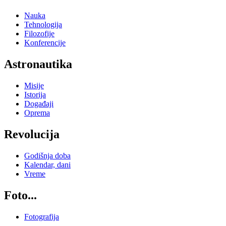
Nauka
Tehnologija
Filozofije
Konferencije
Astronautika
Misije
Istorija
Događaji
Oprema
Revolucija
Godišnja doba
Kalendar, dani
Vreme
Foto...
Fotografija