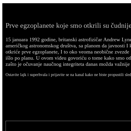
Prve egzoplanete koje smo otkrili su čudnije
15 januara 1992 godine, britanski astrofizičar Andrew Lyn
američkog astronomskog društva, sa planom da javnosti I
otkriće prve egzoplanete, I to oko veoma neobične zvezde p
išlo po planu. U ovom videu govoriću o tome kako smo otk
zašto je očuvanje naučnog integriteta danas možda važnije 
Ostavite lajk i superhvala i prijavite se na kanal kako ne biste propustili sle