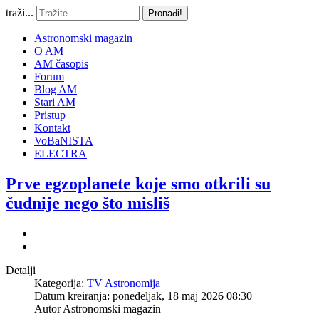
traži...
Pronađi!
Astronomski magazin
O AM
AM časopis
Forum
Blog AM
Stari AM
Pristup
Kontakt
VoBaNISTA
ELECTRA
Prve egzoplanete koje smo otkrili su
čudnije nego što misliš
Detalji
Kategorija:
TV Astronomija
Datum kreiranja: ponedeljak, 18 maj 2026 08:30
Autor
Astronomski magazin