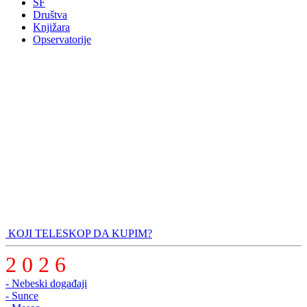
SF
Društva
Knjižara
Opservatorije
KOJI TELESKOP DA KUPIM?
2 0 2 6
- Nebeski događaji
- Sunce