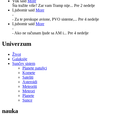
Vuk said
More
Šta tražite više? Zar vam Tramp nije...
Pre 2 nedelje
Ljubomir said
More
-
- Za te preskupe avione, PVO sisteme,...
Pre 4 nedelje
Ljubomir said
More
-
- Ako ne računam ljude sa AM i...
Pre 4 nedelje
Univerzum
Život
Galaksije
Sunčev sistem
Planete patuljci
Komete
Sateliti
Asteroidi
Meteoriti
Meteori
Planete
Sunce
nauka