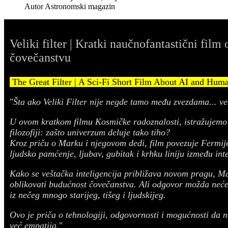
Autor
Astronomski magazin
Veliki filter | Kratki naučnofantastični film 
čovečanstvu
The Great Filter | A Sci-Fi Short Film About AI and Hum
"
Šta ako Veliki Filter nije negde tamo među zvezdama... ve
U ovom kratkom filmu Kosmičke radoznalosti, istražujemo j
filozofiji: zašto univerzum deluje tako tiho?
Kroz priču o Marku i njegovom dedi, film povezuje Fermije
ljudsko pamćenje, ljubav, gubitak i krhku liniju između inte
Kako se veštačka inteligencija približava novom pragu, M
oblikovati budućnost čovečanstva. Ali odgovor možda neće 
iz nečeg mnogo starijeg, tišeg i ljudskijeg.
Ovo je priča o tehnologiji, odgovornosti i mogućnosti da na
već empatija.
"