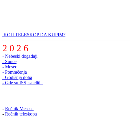
KOJI TELESKOP DA KUPIM?
2 0 2 6
- Nebeski događaji
- Sunce
- Mesec
- Pomračenja
- Godišnja doba
- Gde su ISS, sateliti..
-
Rečnik Meseca
-
Rečnik teleskopa