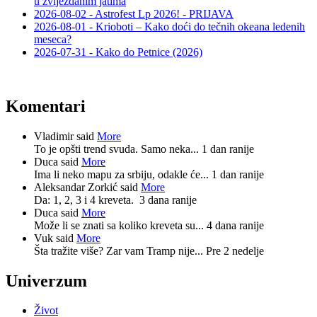
u zvijezdanim jatima
2026-08-02 - Astrofest Lp 2026! - PRIJAVA
2026-08-01 - Krioboti – Kako doći do tečnih okeana ledenih
meseca?
2026-07-31 - Kako do Petnice (2026)
Komentari
Vladimir said
More
To je opšti trend svuda. Samo neka...
1 dan ranije
Duca said
More
Ima li neko mapu za srbiju, odakle će...
1 dan ranije
Aleksandar Zorkić said
More
Da: 1, 2, 3 i 4 kreveta.
3 dana ranije
Duca said
More
Može li se znati sa koliko kreveta su...
4 dana ranije
Vuk said
More
Šta tražite više? Zar vam Tramp nije...
Pre 2 nedelje
Univerzum
Život