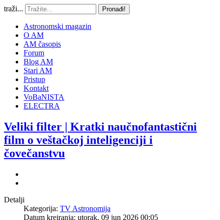
traži...
Pronađi!
Astronomski magazin
O AM
AM časopis
Forum
Blog AM
Stari AM
Pristup
Kontakt
VoBaNISTA
ELECTRA
Veliki filter | Kratki naučnofantastični
film o veštačkoj inteligenciji i
čovečanstvu
Detalji
Kategorija:
TV Astronomija
Datum kreiranja: utorak, 09 jun 2026 00:05