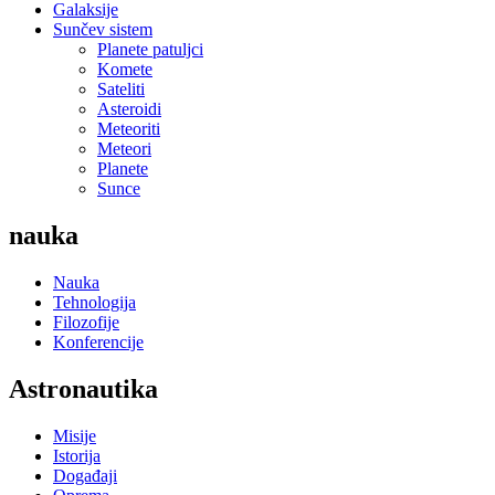
Galaksije
Sunčev sistem
Planete patuljci
Komete
Sateliti
Asteroidi
Meteoriti
Meteori
Planete
Sunce
nauka
Nauka
Tehnologija
Filozofije
Konferencije
Astronautika
Misije
Istorija
Događaji