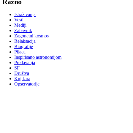
Razno
Istraživanja
Vesti
Mediji
Zabavnik
Zagonetni kosmos
Relaksacija
Biografije
Pijaca
Inspirisano astronomijom
Predavanja
SF
Društva
Knjižara
Opservatorije