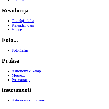
Oprema
Revolucija
Godišnja doba
Kalendar, dani
Vreme
Foto...
Fotografija
Praksa
Astronomski kamp
Mesije...
Posmatranja
instrumenti
Astronomski instrumenti