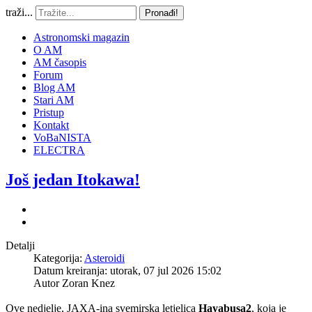
traži...
Pronađi!
Astronomski magazin
O AM
AM časopis
Forum
Blog AM
Stari AM
Pristup
Kontakt
VoBaNISTA
ELECTRA
Još jedan Itokawa!
Detalji
Kategorija:
Asteroidi
Datum kreiranja: utorak, 07 jul 2026 15:02
Autor
Zoran Knez
Ove nedjelje, JAXA-ina svemirska letjelica
Hayabusa2
, koja je