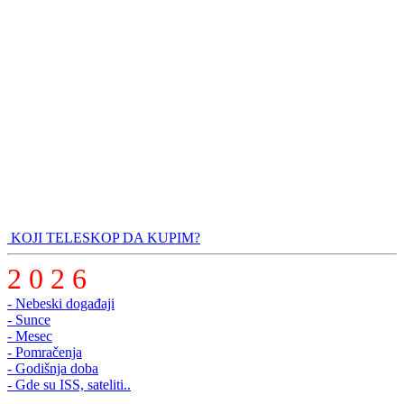
KOJI TELESKOP DA KUPIM?
2 0 2 6
- Nebeski događaji
- Sunce
- Mesec
- Pomračenja
- Godišnja doba
- Gde su ISS, sateliti..