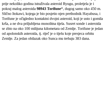
prije nekoliko godina istraživala asteroid Ryugu, proletjela je i
pokraj malog asteroida
98943 Torifune
*, dugog samo oko 450 m.
Slično Itokawi, kojega je bio posjetio njen prethodnik Hayabusa, i
Torifune je očigledno kontaktni dvojni asteroid, koji je usto i gomila
krša, a ne dva priljubljena monolitna tijela. Susret sonde i asteroida
se zbio na oko 100 milijuna kilometara od Zemlje. Torifune je jedan
od apolonskih asteroida, tj. riječ je o tijelu koje presjeca orbitu
Zemlje. Za jedan obilazak oko Sunca mu trebaju 383 dana.