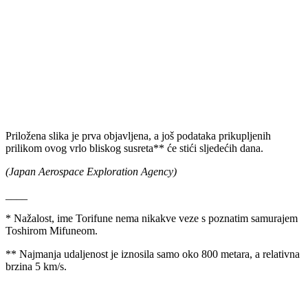
Priložena slika je prva objavljena, a još podataka prikupljenih
prilikom ovog vrlo bliskog susreta** će stići sljedećih dana.
(Japan Aerospace Exploration Agency)
____
* Nažalost, ime Torifune nema nikakve veze s poznatim samurajem
Toshirom Mifuneom.
** Najmanja udaljenost je iznosila samo oko 800 metara, a relativna
brzina 5 km/s.