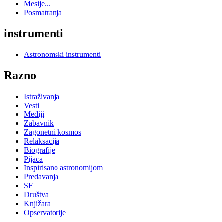
Mesije...
Posmatranja
instrumenti
Astronomski instrumenti
Razno
Istraživanja
Vesti
Mediji
Zabavnik
Zagonetni kosmos
Relaksacija
Biografije
Pijaca
Inspirisano astronomijom
Predavanja
SF
Društva
Knjižara
Opservatorije