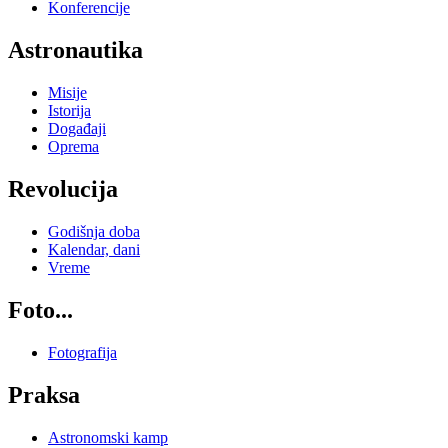
Konferencije
Astronautika
Misije
Istorija
Događaji
Oprema
Revolucija
Godišnja doba
Kalendar, dani
Vreme
Foto...
Fotografija
Praksa
Astronomski kamp