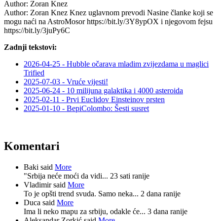
Author:
Zoran Knez
Author: Zoran Knez Knez uglavnom prevodi Nasine članke koji se
mogu naći na AstroMosor https://bit.ly/3Y8ypOX i njegovom fejsu
https://bit.ly/3juPy6C
Zadnji tekstovi:
2026-04-25 - Hubble očarava mladim zvijezdama u maglici
Trified
2025-07-03 - Vruće vijesti!
2025-06-24 - 10 milijuna galaktika i 4000 asteroida
2025-02-11 - Prvi Euclidov Einsteinov prsten
2025-01-10 - BepiColombo: Šesti susret
Komentari
Baki said
More
"Srbija neće moći da vidi...
23 sati ranije
Vladimir said
More
To je opšti trend svuda. Samo neka...
2 dana ranije
Duca said
More
Ima li neko mapu za srbiju, odakle će...
3 dana ranije
Aleksandar Zorkić said
More