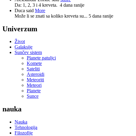
Da: 1, 2, 3 i 4 kreveta.
4 dana ranije
Duca said
More
Može li se znati sa koliko kreveta su...
5 dana ranije
Univerzum
Život
Galaksije
Sunčev sistem
Planete patuljci
Komete
Sateliti
Asteroidi
Meteoriti
Meteori
Planete
Sunce
nauka
Nauka
Tehnologija
Filozofije