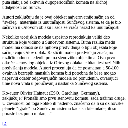
puta slabija od aktivnih dugoperiodičnih kometa na sličnoj
udaljenosti od Sunca.
Autori zaključuju da je ovaj objekat najverovatnije sačinjen od
"svežeg" materijala iz unutrašnjosti Sunčevog sistema, te da je bio
sačuvan u Ortovom oblaku i sada se vraća nazad ka unutrašnjosti.
Nekoliko teorijskih modela uspeštno reprodukuju veliki deo
struktura koje vidimo u Sunčevom sistemu. Bitna razlika među
modelima odnosi se na njihova predviđanja o tipu objekata koje
sačinjavaju Ortov oblak. Različiti modeli predviđaju značajno
različite odnose ledenih prema stenovitim objektima. Ovo prvo
otkriće stenovitog objekta iz Ortovog oblaka je bitan test različitih
predvišanja modela. Autori procenjuju da će posmatranja 50-100
ovakvih bezrepih manskih kometa biti potrebna da bi se mogao
napraviti odabir odgovarajućih modela od ponuđenih, otvarajući
time nova vrata u proučavanju nastanka Sunčevog sistema.
Ko-autor Olivier Hainaut (ESO, Garching, Germany),
zaključuje:"Pronašli smo prvu stenovitu kometu, sada tražimo druge.
U zavisnosti od toga koliko ih nađemo, znaćemo da li su džinovske
planete "igrale" po Sunčevom sistemu kada su bile mlade, ili su
porasle bez puno mrdanja."
[2]