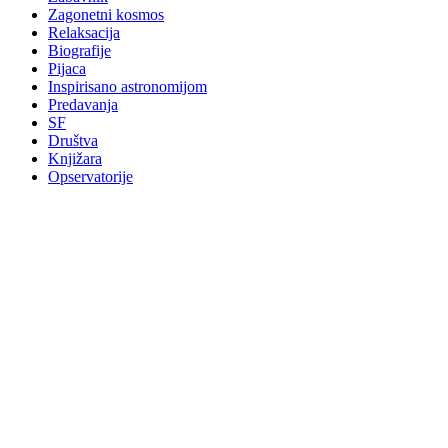
Zagonetni kosmos
Relaksacija
Biografije
Pijaca
Inspirisano astronomijom
Predavanja
SF
Društva
Knjižara
Opservatorije