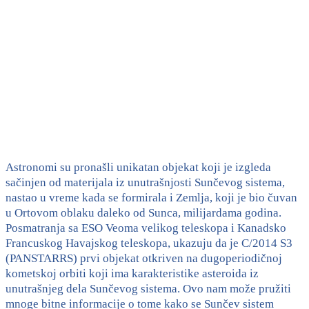
Astronomi su pronašli unikatan objekat koji je izgleda
sačinjen od materijala iz unutrašnjosti Sunčevog sistema,
nastao u vreme kada se formirala i Zemlja, koji je bio čuvan
u Ortovom oblaku daleko od Sunca, milijardama godina.
Posmatranja sa ESO Veoma velikog teleskopa i Kanadsko
Francuskog Havajskog teleskopa, ukazuju da je C/2014 S3
(PANSTARRS) prvi objekat otkriven na dugoperiodičnoj
kometskoj orbiti koji ima karakteristike asteroida iz
unutrašnjeg dela Sunčevog sistema. Ovo nam može pružiti
mnoge bitne informacije o tome kako se Sunčev sistem