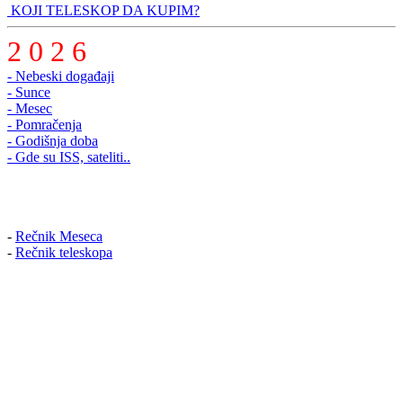
KOJI TELESKOP DA KUPIM?
2 0 2 6
- Nebeski događaji
- Sunce
- Mesec
- Pomračenja
- Godišnja doba
- Gde su ISS, sateliti..
-
Rečnik Meseca
-
Rečnik teleskopa