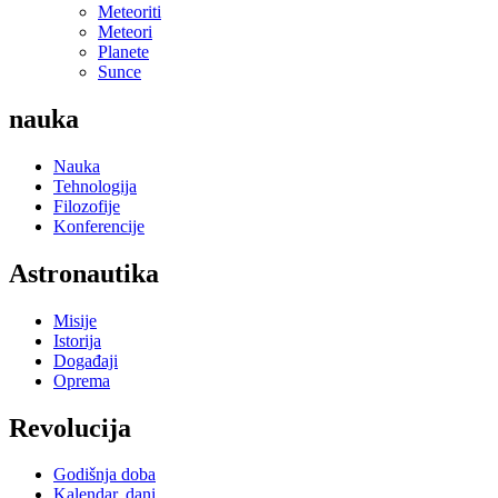
Meteoriti
Meteori
Planete
Sunce
nauka
Nauka
Tehnologija
Filozofije
Konferencije
Astronautika
Misije
Istorija
Događaji
Oprema
Revolucija
Godišnja doba
Kalendar, dani