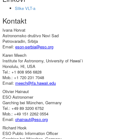
Slike VLT-a
Kontakt
Ivana Horvat
Astronomsko društvo Novi Sad
Petrovaradin, Srbija
Email:
eson-serbia​
@
​eso.org
Karen Meech
Institute for Astronomy, University of Hawai`i
Honolulu, HI, USA
Tel.: +1 808 956 6828
Mob.: +1 720 231 7048
Email:
meech​
@
​ifa.hawaii.edu
Olivier Hainaut
ESO Astronomer
Garching bei München, Germany
Tel.: +49 89 3200 6752
Mob.: +49 151 2262 0554
Email:
ohainaut​
@
​eso.org
Richard Hook
ESO Public Information Officer
Garching bei München, Germany