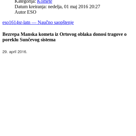
Kategorija:
Komete
Datum kreiranja: nedelja, 01 maj 2016 20:27
Autor
ESO
eso1614sr-latn — Naučno saopštenje
Bezrepa Manska kometa iz Ortovog oblaka donosi tragove o
poreklu Sunčevog sistema
29. april 2016.