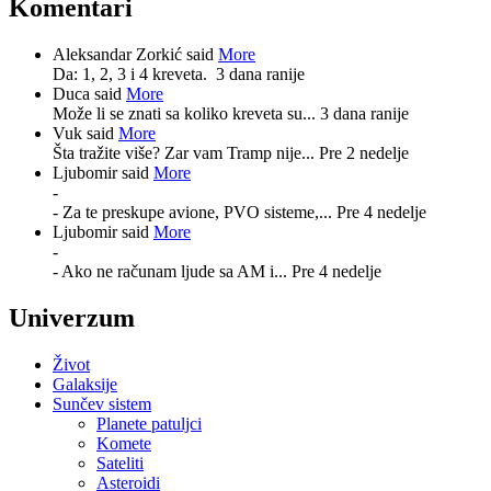
Komentari
Aleksandar Zorkić said
More
Da: 1, 2, 3 i 4 kreveta.
3 dana ranije
Duca said
More
Može li se znati sa koliko kreveta su...
3 dana ranije
Vuk said
More
Šta tražite više? Zar vam Tramp nije...
Pre 2 nedelje
Ljubomir said
More
-
- Za te preskupe avione, PVO sisteme,...
Pre 4 nedelje
Ljubomir said
More
-
- Ako ne računam ljude sa AM i...
Pre 4 nedelje
Univerzum
Život
Galaksije
Sunčev sistem
Planete patuljci
Komete
Sateliti
Asteroidi