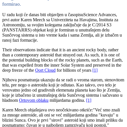
formirao.
U radu koji će danas biti objavljen u časopisuScience Advances,
prvi autor Karen Meech sa Univerziteta na Havajima, Instituta za
Astronomiju, sa svojim kolegama zaključuje da je C/2014 S3
(PANSTARRS) objekat koji je formiran u unutrašnjem delu
Sunčevog sistema u isto vreme kada i sama Zemlja, ali je izbačen u
ranoj fazi formacije.
Their observations indicate that it is an ancient rocky body, rather
than a contemporary asteroid that strayed out. As such, it is one of
the potential building blocks of the rocky planets, such as the Earth,
that was expelled from the inner Solar System and preserved in the
deep freeze of the
Oort Cloud
for billions of years
[1]
Njihova posmatranja ukazuju da se radi o veoma starom, stenovitom
telu, pre nego o asteroidu koji je odlutao. Kao takvo, ovo telo je
verovatno jedno od gradivnih elemenata planeta kao što je Zemlja,
koje je izbačeno iz unutrašnjeg dela Sunčevog sistema i sačuvano u
hladnom
Ortovom oblaku
milijardama godina.
[1]
Karen Meech objašnjava ovo neočekivano otkriće:"Već smo znali
za mnoge asteroide, ali oni se već milijardama godina "kuvaju" u
blizini Sunca. Ovo je prvi "sirovi" asteroid koji smo imali priliku da
posmatramo: čuvan je u najboljem zamrzivaču koji postoji."