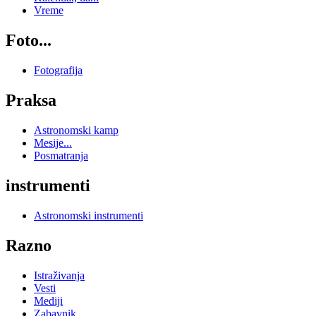
Vreme
Foto...
Fotografija
Praksa
Astronomski kamp
Mesije...
Posmatranja
instrumenti
Astronomski instrumenti
Razno
Istraživanja
Vesti
Mediji
Zabavnik