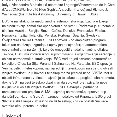
Italy), Alessandro Morbidelli (Laboratoire Lagrange/Observatoire de la Côte
d’Azur/CNRS/Université Nice Sophia Antipolis, France) and Richard J.
Wainscoat (Institute for Astronomy, University of Hawai`i, USA).
ESO je najistaknutija međunarodna astronomska organizacija u Evropi i
najproduktivnija zemaljska opservatorija na svetu. Podržava je 16 zemalja
članica: Austrija, Belgija, Brazil, Češka, Danska, Francuska, Finska,
Nemačka, Italija, Holandija, Poljska, Portugal, Španija, Švedska,
Švajcarska i Velika Britanija. ESO sprovodi vrlo ambiciozan program
fokusiran na dizajn, izgradnju i upravljanje najmoćnijim astronomskim
opservatorijama na Zemlji, koje će omogućiti značajna naučna otkrića.
Takođe, ESO ima vodeću ulogu u promovisanju i organizovanju saradnje u
oblasti astronomskih istraživanja. ESO vodi tri jedinstvene posmatračke
lokacije u Čileu: La Sija, Paranal i Šahnantor. Na Paranalu, ESO upravlja
Veoma velikim teleskopom, najnaprednijim teleskopom na svetu u oblasti
vidljive svetlosti, a rukovodi i teleskopima za pregled neba. VISTA radi u
oblasti infracrvene svetlosti i najveći je teleskop za pregled neba na svetu,
dok je VST najveći teleskop dizajniran da sprovodi pretraživanja neba
isključivo u oblasti vidljive svetlosti. ESO je evropski partner na
revolucionarnom projektu ALMA, najvećoj astronomskoj opservatoriji
današnjice. Na vrhu Sero Armazones, nedaleko od Paranala, ESO gradi
39-metarski Evropski izuzetno veliki teleskop, koji će postati “najveće
svetsko oko upereno ka nebu”.
Linkovi