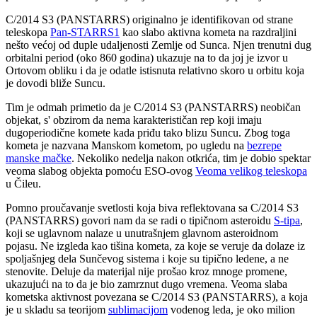
C/2014 S3 (PANSTARRS) originalno je identifikovan od strane
teleskopa
Pan-STARRS1
kao slabo aktivna kometa na razdraljini
nešto većoj od duple udaljenosti Zemlje od Sunca. Njen trenutni dug
orbitalni period (oko 860 godina) ukazuje na to da joj je izvor u
Ortovom obliku i da je odatle istisnuta relativno skoro u orbitu koja
je dovodi bliže Suncu.
Tim je odmah primetio da je C/2014 S3 (PANSTARRS) neobičan
objekat, s' obzirom da nema karakterističan rep koji imaju
dugoperiodične komete kada priđu tako blizu Suncu. Zbog toga
kometa je nazvana Manskom kometom, po ugledu na
bezrepe
manske mačke
. Nekoliko nedelja nakon otkrića, tim je dobio spektar
veoma slabog objekta pomoću ESO-ovog
Veoma velikog teleskopa
u Čileu.
Pomno proučavanje svetlosti koja biva reflektovana sa C/2014 S3
(PANSTARRS) govori nam da se radi o tipičnom asteroidu
S-tipa
,
koji se uglavnom nalaze u unutrašnjem glavnom asteroidnom
pojasu. Ne izgleda kao tišina kometa, za koje se veruje da dolaze iz
spoljašnjeg dela Sunčevog sistema i koje su tipično ledene, a ne
stenovite. Deluje da materijal nije prošao kroz mnoge promene,
ukazujući na to da je bio zamrznut dugo vremena. Veoma slaba
kometska aktivnost povezana se C/2014 S3 (PANSTARRS), a koja
je u skladu sa teorijom
sublimacijom
vodenog leda, je oko milion