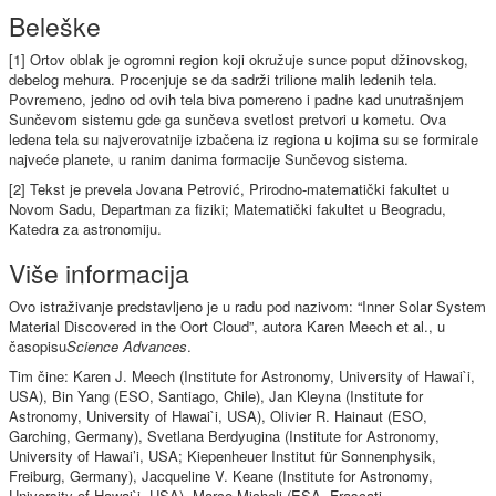
Beleške
[1] Ortov oblak je ogromni region koji okružuje sunce poput džinovskog,
debelog mehura. Procenjuje se da sadrži trilione malih ledenih tela.
Povremeno, jedno od ovih tela biva pomereno i padne kad unutrašnjem
Sunčevom sistemu gde ga sunčeva svetlost pretvori u kometu. Ova
ledena tela su najverovatnije izbačena iz regiona u kojima su se formirale
najveće planete, u ranim danima formacije Sunčevog sistema.
[2] Tekst je prevela Jovana Petrović, Prirodno-matematički fakultet u
Novom Sadu, Departman za fiziki; Matematički fakultet u Beogradu,
Katedra za astronomiju.
Više informacija
Ovo istraživanje predstavljeno je u radu pod nazivom: “Inner Solar System
Material Discovered in the Oort Cloud”, autora Karen Meech et al., u
časopisu
Science Advances
.
Tim čine: Karen J. Meech (Institute for Astronomy, University of Hawai`i,
USA), Bin Yang (ESO, Santiago, Chile), Jan Kleyna (Institute for
Astronomy, University of Hawai`i, USA), Olivier R. Hainaut (ESO,
Garching, Germany), Svetlana Berdyugina (Institute for Astronomy,
University of Hawai’i, USA; Kiepenheuer Institut für Sonnenphysik,
Freiburg, Germany), Jacqueline V. Keane (Institute for Astronomy,
University of Hawai`i, USA), Marco Micheli (ESA, Frascati,