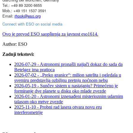
Tel.: +49 89 3200 6655
Mob.: +49 151 1537 3591
Email:
rhook​
@
​eso.org
Connect with ESO on social media
Ovo je prevod ESO saopštenja za javnost eso1614.
Author:
ESO
Zadnji tekstovi:
2026-07-29 - Astronomi pronašli najjači dokaz do sada da
Betelgez ima pratioca
2026-07-02 - „Preko granice“: milion satelita i ogledala u
svemiru predstavlja ozbiljnu pretnju noćnom nebu
2026-05-19 - Sunčev sistem u nastajanju? Primećeno je
formiranje dve planete u disku oko mlade zvezde
2026-01-20 - Astronomi iznenađeni misterioznim udarnim
talasom oko mrtve zvezde
2025-11-10 - Probni rad lasera otvara novu eru
interferometrije