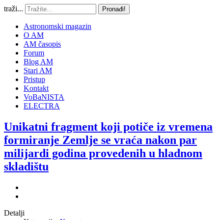
traži...
Pronađi!
Astronomski magazin
O AM
AM časopis
Forum
Blog AM
Stari AM
Pristup
Kontakt
VoBaNISTA
ELECTRA
Unikatni fragment koji potiče iz vremena
formiranje Zemlje se vraća nakon par
milijardi godina provedenih u hladnom
skladištu
Detalji