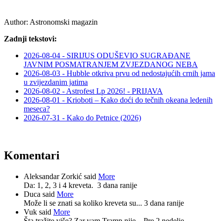
Author:
Astronomski magazin
Zadnji tekstovi:
2026-08-04 - SIRIJUS ODUŠEVIO SUGRAĐANE
JAVNIM POSMATRANJEM ZVJEZDANOG NEBA
2026-08-03 - Hubble otkriva prvu od nedostajućih crnih jama
u zvijezdanim jatima
2026-08-02 - Astrofest Lp 2026! - PRIJAVA
2026-08-01 - Krioboti – Kako doći do tečnih okeana ledenih
meseca?
2026-07-31 - Kako do Petnice (2026)
Komentari
Aleksandar Zorkić said
More
Da: 1, 2, 3 i 4 kreveta.
3 dana ranije
Duca said
More
Može li se znati sa koliko kreveta su...
3 dana ranije
Vuk said
More
Šta tražite više? Zar vam Tramp nije...
Pre 2 nedelje