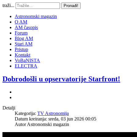
traži...
Pronađi!
Astronomski magazin
O AM
AM časopis
Forum
Blog AM
Stari AM
Pristup
Kontakt
VoBaNISTA
ELECTRA
Dobrodošli u opservatorije Starfront!
Detalji
Kategorija:
TV Astronomija
Datum kreiranja: sreda, 03 jun 2026 00:05
Autor
Astronomski magazin