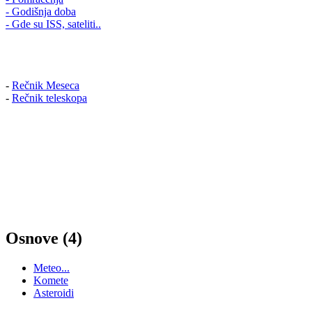
- Godišnja doba
- Gde su ISS, sateliti..
-
Rečnik Meseca
-
Rečnik teleskopa
Osnove (4)
Meteo...
Komete
Asteroidi