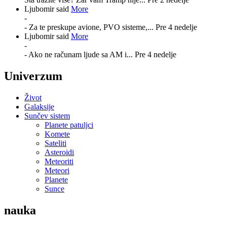
Ljubomir said
More
-
- Za te preskupe avione, PVO sisteme,...
Pre 4 nedelje
Ljubomir said
More
-
- Ako ne računam ljude sa AM i...
Pre 4 nedelje
Univerzum
Život
Galaksije
Sunčev sistem
Planete patuljci
Komete
Sateliti
Asteroidi
Meteoriti
Meteori
Planete
Sunce
nauka