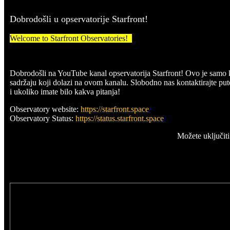
Dobrodošli u opservatorije Starfront!
Welcome to Starfront Observatories!
Dobrodošli na YouTube kanal opservatorija Starfront! Ovo je samo k
sadržaju koji dolazi na ovom kanalu. Slobodno nas kontaktirajte put
i ukoliko imate bilo kakva pitanja!
Observatory website:
https://starfront.space
/
Observatory Status:
https://status.starfront.space
/
Možete uključit