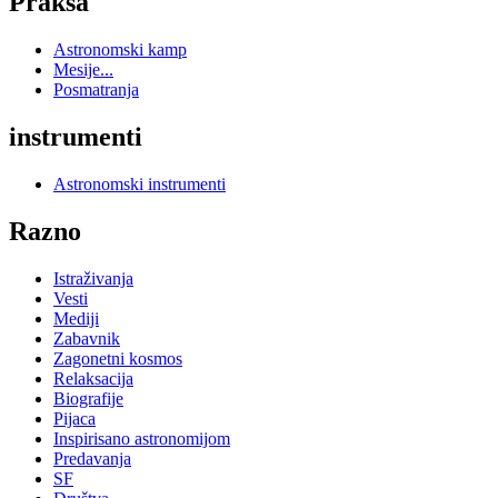
Praksa
Astronomski kamp
Mesije...
Posmatranja
instrumenti
Astronomski instrumenti
Razno
Istraživanja
Vesti
Mediji
Zabavnik
Zagonetni kosmos
Relaksacija
Biografije
Pijaca
Inspirisano astronomijom
Predavanja
SF