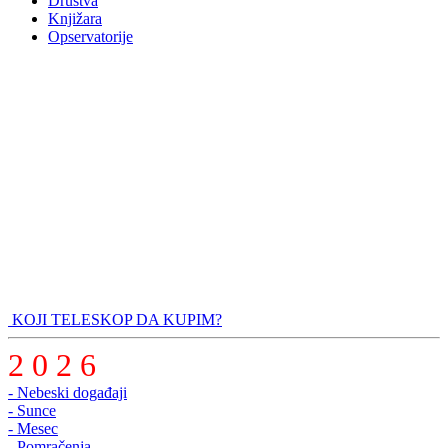
Društva
Knjižara
Opservatorije
KOJI TELESKOP DA KUPIM?
2 0 2 6
- Nebeski događaji
- Sunce
- Mesec
- Pomračenja