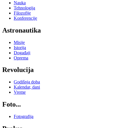
Nauka
Tehnologija
Filozofije
Konferencije
Astronautika
Misije
Istorija
Događaji
Oprema
Revolucija
Godišnja doba
Kalendar, dani
Vreme
Foto...
Fotografija