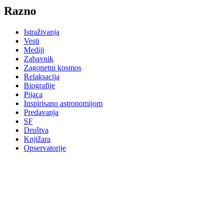
Razno
Istraživanja
Vesti
Mediji
Zabavnik
Zagonetni kosmos
Relaksacija
Biografije
Pijaca
Inspirisano astronomijom
Predavanja
SF
Društva
Knjižara
Opservatorije