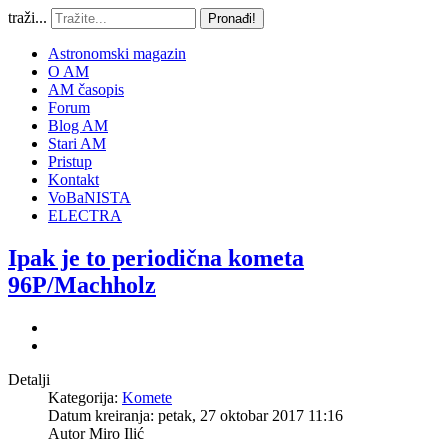
traži...
Pronađi!
Astronomski magazin
O AM
AM časopis
Forum
Blog AM
Stari AM
Pristup
Kontakt
VoBaNISTA
ELECTRA
Ipak je to periodična kometa
96P/Machholz
Detalji
Kategorija:
Komete
Datum kreiranja: petak, 27 oktobar 2017 11:16
Autor
Miro Ilić