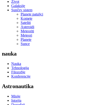
Život
Galaksije
Sunčev sistem
Planete patuljci
Komete
Sateliti
Asteroidi
Meteoriti
Meteori
Planete
Sunce
nauka
Nauka
Tehnologija
Filozofije
Konferencije
Astronautika
Misije
Istorija
Događaji