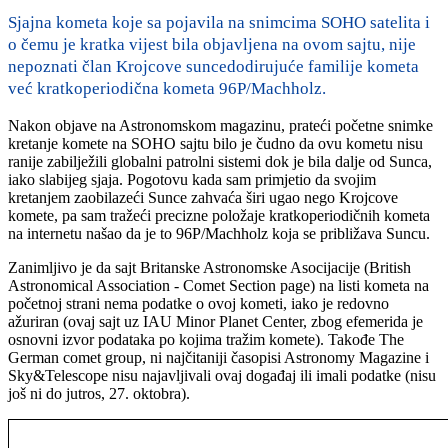
Sjajna kometa koje sa pojavila na snimcima SOHO satelita i
o čemu je kratka vijest bila objavljena na ovom sajtu, nije
nepoznati član Krojcove suncedodirujuće familije kometa
već kratkoperiodična kometa 96P/Machholz.
Nakon objave na Astronomskom magazinu, prateći početne snimke
kretanje komete na SOHO sajtu bilo je čudno da ovu kometu nisu
ranije zabilježili globalni patrolni sistemi dok je bila dalje od Sunca,
iako slabijeg sjaja. Pogotovu kada sam primjetio da svojim
kretanjem zaobilazeći Sunce zahvaća širi ugao nego Krojcove
komete, pa sam tražeći precizne položaje kratkoperiodičnih kometa
na internetu našao da je to 96P/Machholz koja se približava Suncu.
Zanimljivo je da sajt Britanske Astronomske Asocijacije (British
Astronomical Association - Comet Section page) na listi kometa na
početnoj strani nema podatke o ovoj kometi, iako je redovno
ažuriran (ovaj sajt uz IAU Minor Planet Center, zbog efemerida je
osnovni izvor podataka po kojima tražim komete). Takođe The
German comet group, ni najčitaniji časopisi Astronomy Magazine i
Sky&Telescope nisu najavljivali ovaj događaj ili imali podatke (nisu
još ni do jutros, 27. oktobra).