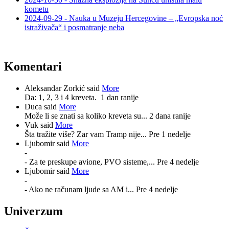
kometu
2024-09-29 - Nauka u Muzeju Hercegovine – „Evropska noć
istraživača“ i posmatranje neba
Komentari
Aleksandar Zorkić said
More
Da: 1, 2, 3 i 4 kreveta.
1 dan ranije
Duca said
More
Može li se znati sa koliko kreveta su...
2 dana ranije
Vuk said
More
Šta tražite više? Zar vam Tramp nije...
Pre 1 nedelje
Ljubomir said
More
-
- Za te preskupe avione, PVO sisteme,...
Pre 4 nedelje
Ljubomir said
More
-
- Ako ne računam ljude sa AM i...
Pre 4 nedelje
Univerzum