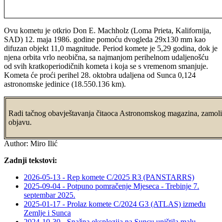
Ovu kometu je otkrio Don E. Machholz (Loma Prieta, Kalifornija,
SAD) 12. maja 1986. godine pomoću dvogleda 29x130 mm kao
difuzan objekt 11,0 magnitude. Period komete je 5,29 godina, dok je
njena orbita vrlo neobična, sa najmanjom perihelnom udaljenošću
od svih kratkoperiodičnih kometa i koja se s vremenom smanjuje.
Kometa će proći perihel 28. oktobra udaljena od Sunca 0,124
astronomske jedinice (18.550.136 km).
Radi tačnog obavještavanja čitaoca Astronomskog magazina, zamolio
objavu.
Author:
Miro Ilić
Zadnji tekstovi:
2026-05-13 - Rep komete C/2025 R3 (PANSTARRS)
2025-09-04 - Potpuno pomračenje Mjeseca - Trebinje 7.
septembar 2025.
2025-01-17 - Prolaz komete C/2024 G3 (ATLAS) između
Zemlje i Sunca
2024-10-30 - Snažna eksplozija na Suncu uništila malu