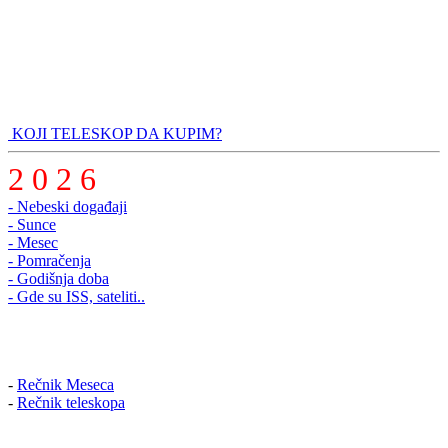
KOJI TELESKOP DA KUPIM?
2 0 2 6
- Nebeski događaji
- Sunce
- Mesec
- Pomračenja
- Godišnja doba
- Gde su ISS, sateliti..
-
Rečnik Meseca
-
Rečnik teleskopa