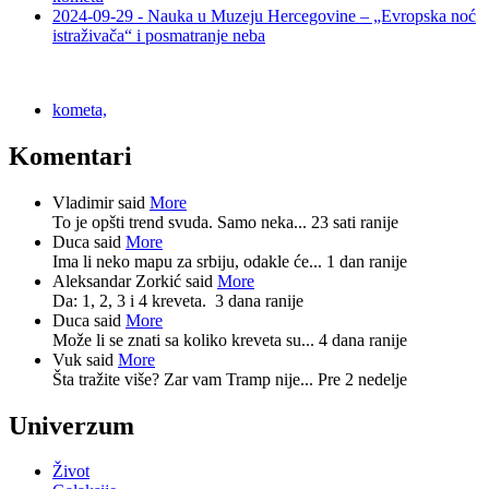
2024-09-29 - Nauka u Muzeju Hercegovine – „Evropska noć
istraživača“ i posmatranje neba
kometa,
Komentari
Vladimir said
More
To je opšti trend svuda. Samo neka...
23 sati ranije
Duca said
More
Ima li neko mapu za srbiju, odakle će...
1 dan ranije
Aleksandar Zorkić said
More
Da: 1, 2, 3 i 4 kreveta.
3 dana ranije
Duca said
More
Može li se znati sa koliko kreveta su...
4 dana ranije
Vuk said
More
Šta tražite više? Zar vam Tramp nije...
Pre 2 nedelje
Univerzum
Život