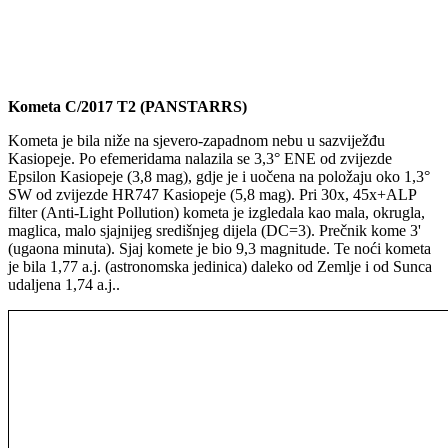
Kometa C/2017 T2 (PANSTARRS)
Kometa je bila niže na sjevero-zapadnom nebu u sazviježđu
Kasiopeje. Po efemeridama nalazila se 3,3° ENE od zvijezde
Epsilon Kasiopeje (3,8 mag), gdje je i uočena na položaju oko 1,3°
SW od zvijezde HR747 Kasiopeje (5,8 mag). Pri 30x, 45x+ALP
filter (Anti-Light Pollution) kometa je izgledala kao mala, okrugla,
maglica, malo sjajnijeg središnjeg dijela (DC=3). Prečnik kome 3'
(ugaona minuta). Sjaj komete je bio 9,3 magnitude. Te noći kometa
je bila 1,77 a.j. (astronomska jedinica) daleko od Zemlje i od Sunca
udaljena 1,74 a.j..