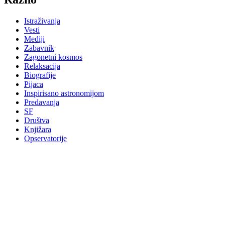
Istraživanja
Vesti
Mediji
Zabavnik
Zagonetni kosmos
Relaksacija
Biografije
Pijaca
Inspirisano astronomijom
Predavanja
SF
Društva
Knjižara
Opservatorije