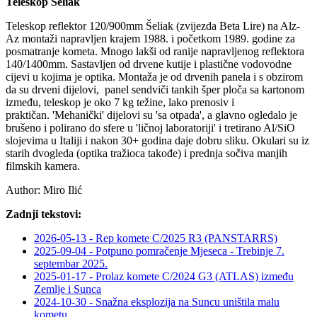
Teleskop Šeliak
Teleskop reflektor 120/900mm Šeliak (zvijezda Beta Lire) na Alz-
Az montaži napravljen krajem 1988. i početkom 1989. godine za
posmatranje kometa. Mnogo lakši od ranije napravljenog reflektora
140/1400mm. Sastavljen od drvene kutije i plastične vodovodne
cijevi u kojima je optika. Montaža je od drvenih panela i s obzirom
da su drveni dijelovi, panel sendviči tankih šper ploča sa kartonom
između, teleskop je oko 7 kg težine, lako prenosiv i
praktičan. 'Mehanički' dijelovi su 'sa otpada', a glavno ogledalo je
brušeno i polirano do sfere u 'ličnoj laboratoriji' i tretirano Al/SiO
slojevima u Italiji i nakon 30+ godina daje dobru sliku. Okulari su iz
starih dvogleda (optika tražioca takođe) i prednja sočiva manjih
filmskih kamera.
Author:
Miro Ilić
Zadnji tekstovi:
2026-05-13 - Rep komete C/2025 R3 (PANSTARRS)
2025-09-04 - Potpuno pomračenje Mjeseca - Trebinje 7.
septembar 2025.
2025-01-17 - Prolaz komete C/2024 G3 (ATLAS) između
Zemlje i Sunca
2024-10-30 - Snažna eksplozija na Suncu uništila malu
kometu