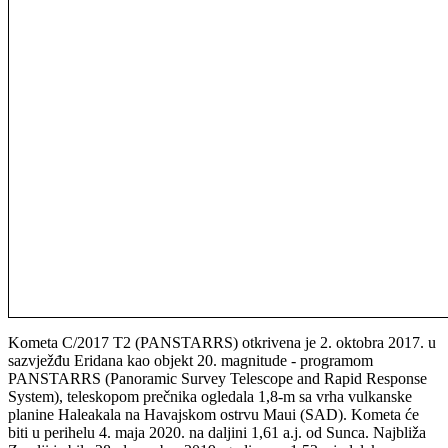
Kometa C/2017 T2 (PANSTARRS) otkrivena je 2. oktobra 2017. u
sazvježđu Eridana kao objekt 20. magnitude - programom
PANSTARRS (Panoramic Survey Telescope and Rapid Response
System), teleskopom prečnika ogledala 1,8-m sa vrha vulkanske
planine Haleakala na Havajskom ostrvu Maui (SAD). Kometa će
biti u perihelu 4. maja 2020. na daljini 1,61 a.j. od Sunca. Najbliža