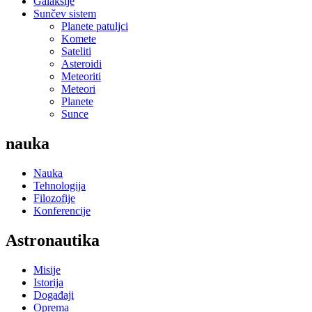
Galaksije
Sunčev sistem
Planete patuljci
Komete
Sateliti
Asteroidi
Meteoriti
Meteori
Planete
Sunce
nauka
Nauka
Tehnologija
Filozofije
Konferencije
Astronautika
Misije
Istorija
Događaji
Oprema