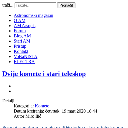
traži...
Pronađi!
Astronomski magazin
O AM
AM časopis
Forum
Blog AM
Stari AM
Pristup
Kontakt
VoBaNISTA
ELECTRA
Dvije komete i stari teleskop
Detalji
Kategorija:
Komete
Datum kreiranja: četvrtak, 19 mart 2020 18:44
Autor
Miro Ilić
Posmatrane dvije komete sa 30+ godina starim teleskopom