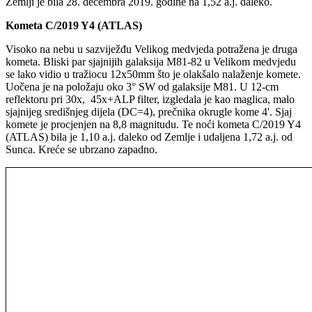
Zemlji je bila 28. decembra 2019. godine na 1,52 a.j. daleko.
Kometa C/2019 Y4 (ATLAS)
Visoko na nebu u sazviježđu Velikog medvjeda potražena je druga
kometa. Bliski par sjajnijih galaksija M81-82 u Velikom medvjedu
se lako vidio u tražiocu 12x50mm što je olakšalo nalaženje komete.
Uočena je na položaju oko 3° SW od galaksije M81. U 12-cm
reflektoru pri 30x, 45x+ALP filter, izgledala je kao maglica, malo
sjajnijeg središnjeg dijela (DC=4), prečnika okrugle kome 4'. Sjaj
komete je procjenjen na 8,8 magnitudu. Te noći kometa C/2019 Y4
(ATLAS) bila je 1,10 a.j. daleko od Zemlje i udaljena 1,72 a.j. od
Sunca. Kreće se ubrzano zapadno.