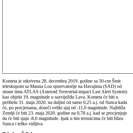
Kometa je otkrivena 28. decembra 2019. godine sa 50-cm Šmit
teleskopom sa Mauna Loa opservatorije na Havajima (SAD) od
strane tima ATLAS (Asteroid Terrestrial-impact Last Alert System)
kao objekt 19. magnitude u sazviježđu Lava. Kometa će biti u
perihelu 31. maja 2020. na daljini od samo 0,25 a.j. od Sunca kada
će, po procjenama, doseći veliki sjaj od -11,0 magnitude. Najbliža
Zemlji će biti 23. maja 2020. godine na 0,78 a.j. kad se procjenjuje
da će biti sjaja -8,0 magnitude. Ipak u tim trenutcima će biti blizu
Sunca i teško vidljiva.