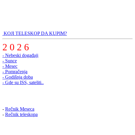
KOJI TELESKOP DA KUPIM?
2 0 2 6
- Nebeski događaji
- Sunce
- Mesec
- Pomračenja
- Godišnja doba
- Gde su ISS, sateliti..
-
Rečnik Meseca
-
Rečnik teleskopa