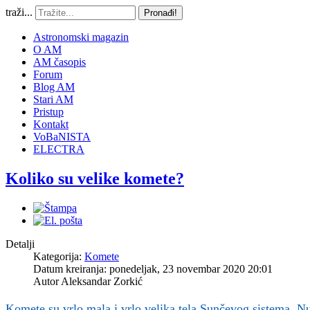
traži...
Pronađi!
Astronomski magazin
O AM
AM časopis
Forum
Blog AM
Stari AM
Pristup
Kontakt
VoBaNISTA
ELECTRA
Koliko su velike komete?
Detalji
Kategorija:
Komete
Datum kreiranja: ponedeljak, 23 novembar 2020 20:01
Autor
Aleksandar Zorkić
Komete su vrlo mala i vrlo velika tela Sunčevog sistema. Nuk