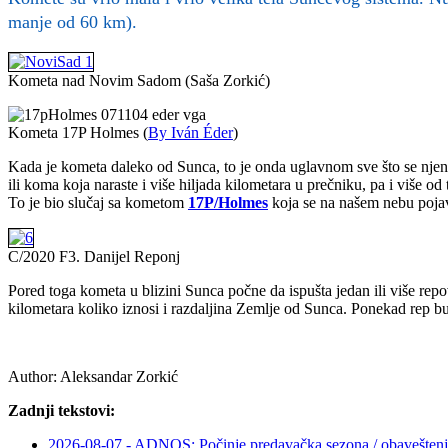
manje od 60 km).
Kometa nad Novim Sadom (Saša Zorkić)
Kometa 17P Holmes (
By Iván Éder
)
Kada je kometa daleko od Sunca, to je onda uglavnom sve što se njene v
ili koma koja naraste i više hiljada kilometara u prečniku, pa i više
To je bio slučaj sa kometom
17P/Holmes
koja se na našem nebu poja
C/2020 F3. Danijel Reponj
Pored toga kometa u blizini Sunca počne da ispušta jedan ili više rep
kilometara koliko iznosi i razdaljina Zemlje od Sunca. Ponekad rep b
Author:
Aleksandar Zorkić
Zadnji tekstovi:
2026-08-07 - ADNOS: Počinje predavačka sezona / obaveštenj