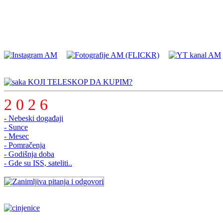
KOJI TELESKOP DA KUPIM?
2 0 2 6
- Nebeski događaji
- Sunce
- Mesec
- Pomračenja
- Godišnja doba
- Gde su ISS, sateliti..