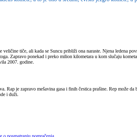
eličine tiče, ali kada se Suncu približi ona naraste. Njena ledena površ
 od toga. Zapravo ponekad i preko milion kilometara u kom slučaju komet
vila 2007. godine.
ova. Rap je zapravo mešavina gasa i finih čestica prašine. Rep može da 
ude i duži.
e o posmatranju pomračenja