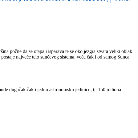
ina počne da se otapa i isparava te se oko jezgra stvara veliki oblak
a postaje najveće telo sunčevog sistema, veća čak i od samog Sunca.
bude dugačak čak i jednu astronomsku jedinicu, tj. 150 miliona