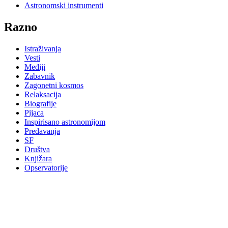
Astronomski instrumenti
Razno
Istraživanja
Vesti
Mediji
Zabavnik
Zagonetni kosmos
Relaksacija
Biografije
Pijaca
Inspirisano astronomijom
Predavanja
SF
Društva
Knjižara
Opservatorije