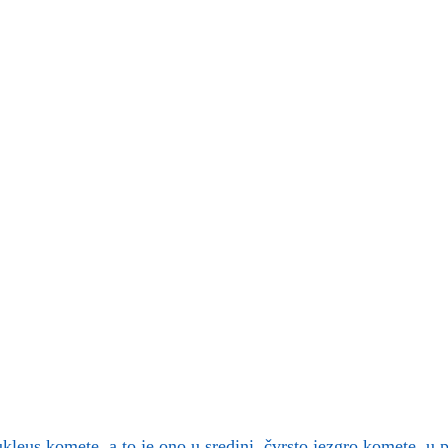
leus komete, a to je ono u sredini, čvrsto jezgro komete, u p