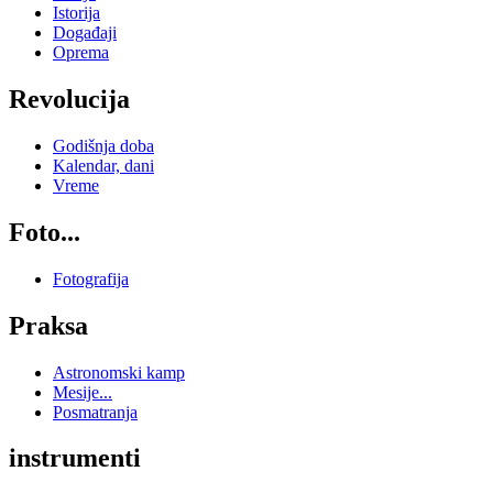
Istorija
Događaji
Oprema
Revolucija
Godišnja doba
Kalendar, dani
Vreme
Foto...
Fotografija
Praksa
Astronomski kamp
Mesije...
Posmatranja
instrumenti