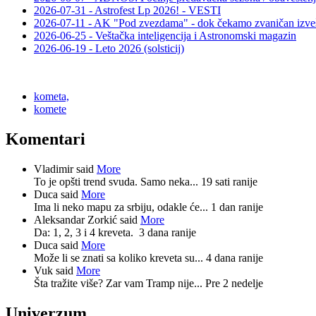
2026-07-31 - Astrofest Lp 2026! - VESTI
2026-07-11 - AK "Pod zvezdama" - dok čekamo zvaničan izveš
2026-06-25 - Veštačka inteligencija i Astronomski magazin
2026-06-19 - Leto 2026 (solsticij)
kometa,
komete
Komentari
Vladimir said
More
To je opšti trend svuda. Samo neka...
19 sati ranije
Duca said
More
Ima li neko mapu za srbiju, odakle će...
1 dan ranije
Aleksandar Zorkić said
More
Da: 1, 2, 3 i 4 kreveta.
3 dana ranije
Duca said
More
Može li se znati sa koliko kreveta su...
4 dana ranije
Vuk said
More
Šta tražite više? Zar vam Tramp nije...
Pre 2 nedelje
Univerzum