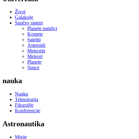
Život
Galaksije
Sunčev sistem
Planete patuljci
Komete
Sateliti
Asteroidi
Meteoriti
Meteori
Planete
Sunce
nauka
Nauka
Tehnologija
Filozofije
Konferencije
Astronautika
Misije