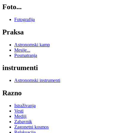
Foto...
Fotografija
Praksa
Astronomski kamp
Mesije...
Posmatranja
instrumenti
Astronomski instrumenti
Razno
Istraživanja
Vesti
Mediji
Zabavnik
Zagonetni kosmos
Relaksacija