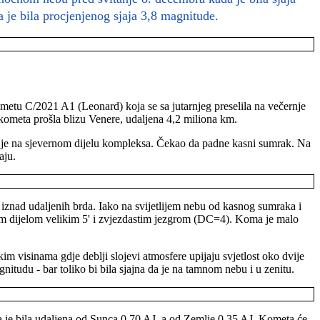
je bila procjenjenog sjaja 3,8 magnitude.
tu C/2021 A1 (Leonard) koja se sa jutarnjeg preselila na večernje
kometa prošla blizu Venere, udaljena 4,2 miliona km.
r je na sjevernom dijelu kompleksa. Čekao da padne kasni sumrak. Na
raju.
iznad udaljenih brda. Iako na svijetlijem nebu od kasnog sumraka i
njim dijelom velikim 5' i zvjezdastim jezgrom (DC=4). Koma je malo
im visinama gdje deblji slojevi atmosfere upijaju svjetlost oko dvije
nitudu - bar toliko bi bila sjajna da je na tamnom nebu i u zenitu.
ta je bila udaljena od Sunca 0,70 AJ, a od Zemlje 0,35 AJ. Kometa će