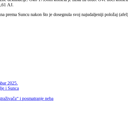
 0,61 АЈ.
na prema Suncu nakon što je dosegnula svoj najudaljeniji položaj (afel
mbar 2025.
je i Sunca
raživača“ i posmatranje neba