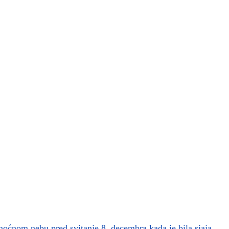
noćnom nebu pred svitanje 8. decembra kada je bila sjaja