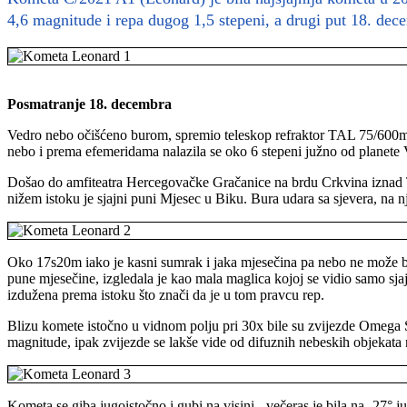
4,6 magnitude i repa dugog 1,5 stepeni, a drugi put 18. d
Posmatranje 18. decembra
Vedro nebo očišćeno burom, spremio teleskop refraktor TAL 75/600mm
nebo i prema efemeridama nalazila se oko 6 stepeni južno od planete
Došao do amfiteatra Hercegovačke Gračanice na brdu Crkvina iznad T
nižem istoku je sjajni puni Mjesec u Biku. Bura udara sa sjevera, na n
Oko 17s20m iako je kasni sumrak i jaka mjesečina pa nebo ne može bi
pune mjesečine, izgledala je kao mala maglica kojoj se vidio samo sja
izdužena prema istoku što znači da je u tom pravcu rep.
Blizu komete istočno u vidnom polju pri 30x bile su zvijezde Omega Str
magnitude, ipak zvijezde se lakše vide od difuznih nebeskih objekata n
Kometa se giba jugoistočno i gubi na visini - večeras je bila na -27