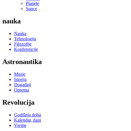
Planete
Sunce
nauka
Nauka
Tehnologija
Filozofije
Konferencije
Astronautika
Misije
Istorija
Događaji
Oprema
Revolucija
Godišnja doba
Kalendar, dani
Vreme