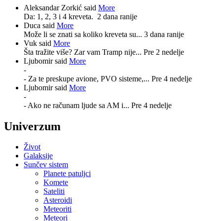
Aleksandar Zorkić said
More
Da: 1, 2, 3 i 4 kreveta.
2 dana ranije
Duca said
More
Može li se znati sa koliko kreveta su...
3 dana ranije
Vuk said
More
Šta tražite više? Zar vam Tramp nije...
Pre 2 nedelje
Ljubomir said
More
-
- Za te preskupe avione, PVO sisteme,...
Pre 4 nedelje
Ljubomir said
More
-
- Ako ne računam ljude sa AM i...
Pre 4 nedelje
Univerzum
Život
Galaksije
Sunčev sistem
Planete patuljci
Komete
Sateliti
Asteroidi
Meteoriti
Meteori