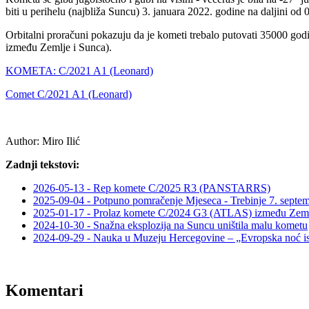
biti u perihelu (najbliža Suncu) 3. januara 2022. godine na daljini od
Orbitalni proračuni pokazuju da je kometi trebalo putovati 35000 godi
između Zemlje i Sunca).
KOMETA: C/2021 A1 (Leonard)
Comet C/2021 A1 (Leonard)
Author:
Miro Ilić
Zadnji tekstovi:
2026-05-13 - Rep komete C/2025 R3 (PANSTARRS)
2025-09-04 - Potpuno pomračenje Mjeseca - Trebinje 7. septe
2025-01-17 - Prolaz komete C/2024 G3 (ATLAS) između Zeml
2024-10-30 - Snažna eksplozija na Suncu uništila malu kometu
2024-09-29 - Nauka u Muzeju Hercegovine – „Evropska noć ist
Komentari