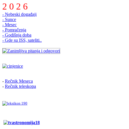
2 0 2 6
- Nebeski događaji
- Sunce
- Mesec
- Pomračenja
- Godišnja doba
- Gde su ISS, sateliti..
-
Rečnik Meseca
-
Rečnik teleskopa