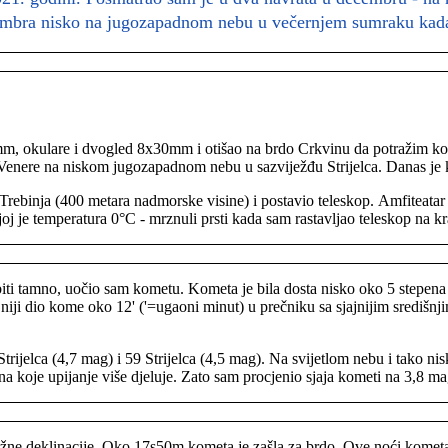
ecembra nisko na jugozapadnom nebu u večernjem sumraku kada 
, okulare i dvogled 8x30mm i otišao na brdo Crkvinu da potražim kome
 Venere na niskom jugozapadnom nebu u sazviježđu Strijelca. Danas je 
rebinja (400 metara nadmorske visine) i postavio teleskop. Amfiteata
joj je temperatura 0°C - mrznuli prsti kada sam rastavljao teleskop na k
ti tamno, uočio sam kometu. Kometa je bila dosta nisko oko 5 stepena 
jniji dio kome oko 12' ('=ugaoni minut) u prečniku sa sjajnijim središ
ijelca (4,7 mag) i 59 Strijelca (4,5 mag). Na svijetlom nebu i tako nisk
a koje upijanje više djeluje. Zato sam procjenio sjaja kometi na 3,8 mag
° južne deklinacije. Oko 17s50m kometa je zašla za brdo. Ove noći kome