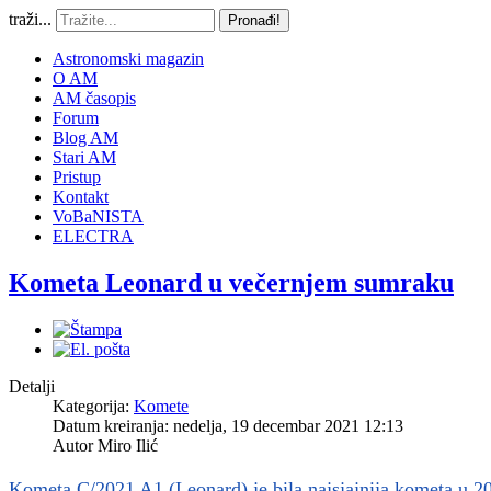
traži...
Pronađi!
Astronomski magazin
O AM
AM časopis
Forum
Blog AM
Stari AM
Pristup
Kontakt
VoBaNISTA
ELECTRA
Kometa Leonard u večernjem sumraku
Detalji
Kategorija:
Komete
Datum kreiranja: nedelja, 19 decembar 2021 12:13
Autor
Miro Ilić
Kometa C/2021 A1 (Leonard) je bila najsjajnija kometa u 20