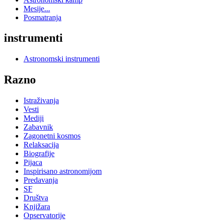
Mesije...
Posmatranja
instrumenti
Astronomski instrumenti
Razno
Istraživanja
Vesti
Mediji
Zabavnik
Zagonetni kosmos
Relaksacija
Biografije
Pijaca
Inspirisano astronomijom
Predavanja
SF
Društva
Knjižara
Opservatorije