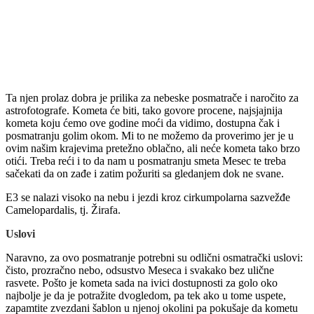
Ta njen prolaz dobra je prilika za nebeske posmatrače i naročito za
astrofotografe. Kometa će biti, tako govore procene, najsjajnija
kometa koju ćemo ove godine moći da vidimo, dostupna čak i
posmatranju golim okom. Mi to ne možemo da proverimo jer je u
ovim našim krajevima pretežno oblačno, ali neće kometa tako brzo
otići. Treba reći i to da nam u posmatranju smeta Mesec te treba
sačekati da on zađe i zatim požuriti sa gledanjem dok ne svane.
E3 se nalazi visoko na nebu i jezdi kroz cirkumpolarna sazvežđe
Camelopardalis, tj. Žirafa.
Uslovi
Naravno, za ovo posmatranje potrebni su odlični osmatrački uslovi:
čisto, prozračno nebo, odsustvo Meseca i svakako bez ulične
rasvete. Pošto je kometa sada na ivici dostupnosti za golo oko
najbolje je da je potražite dvogledom, pa tek ako u tome uspete,
zapamtite zvezdani šablon u njenoj okolini pa pokušaje da kometu