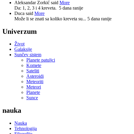
Aleksandar Zorkić said
More
Da: 1, 2, 3 i 4 kreveta.
5 dana ranije
Duca said
More
Može li se znati sa koliko kreveta su...
5 dana ranije
Univerzum
Život
Galaksije
Sunčev sistem
Planete patuljci
Komete
Sateliti
Asteroidi
Meteoriti
Meteori
Planete
Sunce
nauka
Nauka
Tehnologija
Filozofije