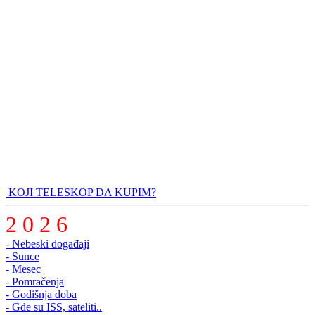
KOJI TELESKOP DA KUPIM?
2 0 2 6
- Nebeski događaji
- Sunce
- Mesec
- Pomračenja
- Godišnja doba
- Gde su ISS, sateliti..