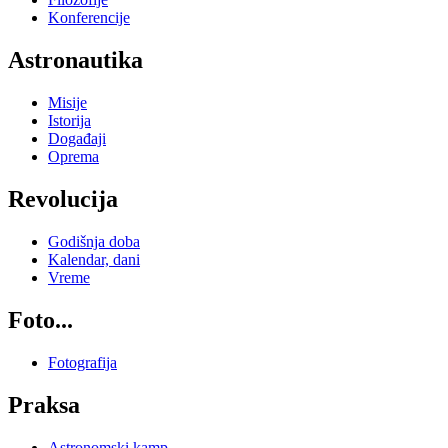
Konferencije
Astronautika
Misije
Istorija
Događaji
Oprema
Revolucija
Godišnja doba
Kalendar, dani
Vreme
Foto...
Fotografija
Praksa
Astronomski kamp