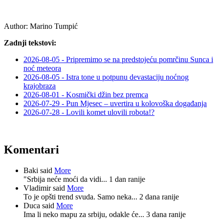
Author:
Marino Tumpić
Zadnji tekstovi:
2026-08-05 - Pripremimo se na predstojeću pomrčinu Sunca i
noć meteora
2026-08-05 - Istra tone u potpunu devastaciju noćnog
krajobraza
2026-08-01 - Kosmički džin bez premca
2026-07-29 - Pun Mjesec – uvertira u kolovoška događanja
2026-07-28 - Lovili komet ulovili robota!?
Komentari
Baki said
More
"Srbija neće moći da vidi...
1 dan ranije
Vladimir said
More
To je opšti trend svuda. Samo neka...
2 dana ranije
Duca said
More
Ima li neko mapu za srbiju, odakle će...
3 dana ranije