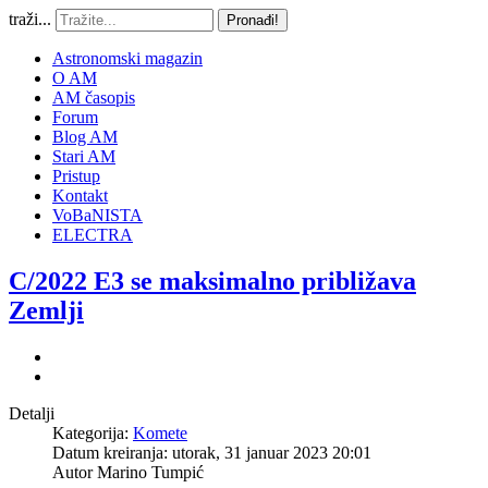
traži...
Pronađi!
Astronomski magazin
O AM
AM časopis
Forum
Blog AM
Stari AM
Pristup
Kontakt
VoBaNISTA
ELECTRA
C/2022 E3 se maksimalno približava
Zemlji
Detalji
Kategorija:
Komete
Datum kreiranja: utorak, 31 januar 2023 20:01
Autor
Marino Tumpić