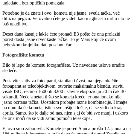
ugledate i bez optičkih pomagala.
Potrebno je da znate i ovo: kometa nije jasna, svetla tačka, već
difuzna pegica. Verovatno ćete je videti kao magličastu mrlju i to ne
baš upadljivu.
Deset dana kasnije lakše ćete pronaći E3 pošto će ona prolaziti
pored dosta jasne crvenkaste tačke. To je Mars koji će ovom
nebeskom krajoliku dati posebnu čar.
Fotografišite kometu
Bilo bi lepo da kometu fotografišete. Uz navedene uslove uradite
sledeće.
Postavite stativ za fotoaparat, stabilan i čvrst, na njega okačite
fotoaparat sa teleobjektivom, otvorite maksimalnu blendu, staviti
visok ISO, recimo 1600 ili 3200 i stavite ekspoziciju 20 ili čak 30
sekundi. Neće smetati ti što se kometa kreće jer ona ionako nije
jasno ocrtana tačka. Uostalom probajte razne kombinacije. I imajte
na umu da će kometa, istina sve lošije i lošije, da se vidi do kraja
aprila. Samo, što je dalje od nas, njen sjaj će biti sve manji i uskoro
će ona moći da se vidi samo pomoću teleskopa.
E, ovo smo zaboravili. Komete je pored Sunca prošla 12. januara na
166 miliona kilometara, a ovih dana će prozujati pored Zemlje na