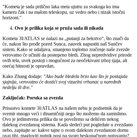
"Kometa je sada prilično laka meta ujutru za svakoga ko ima
kameru čak i na malom teleskopu, uz vedro nebo i nizak istočni
horizont."
Ovo je prilika koja se pruža sada ili nikada
Kometa 3I/ATLAS se nalazi na „putanji za bekstvo“, što znači da
će, nakon što prođe pored Sunca, zauvek napustiti naš Sunčev
sistem. Kako se udaljava, smanjeno toplotno zračenje naše zvezde
verovatno će učiniti da postepeno bledi. Zbog nepredvidive prirode
ovih tela, uvek postoji i mogućnost za neočekivani izboj sjaja, ali
osećaj hitnosti je opravdan.
Kako Zhang dodaje:
"Ako bude bledela brzo kao što je postajala
sjajnija, verovatno će dostići svoj vizuelni vrhunac u narednih
nedelju ili dve."
Zaključak: Poruka sa zvezda
Prisustvo komete 3I/ATLAS na našem nebu je podsetnik da je
svemir mnogo veći i dinamičniji nego što možemo da zamislimo.
Ovo je jedinstvena prilika da se povežemo sa delićem nekog
dalekog zvezdanog sistema. Kada sledeći put pogledate u zvezdano
nebo, zapitajte se: kakve tajne o svom dalekom zvezdanom domu
ovaj tihi, magloviti putnik nosi na svom beskonačnom putovanju?