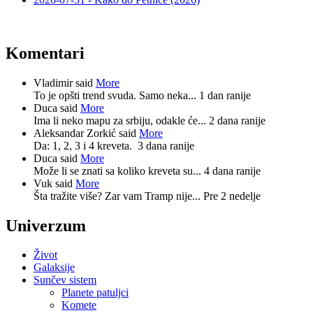
Komentari
Vladimir said
More
To je opšti trend svuda. Samo neka...
1 dan ranije
Duca said
More
Ima li neko mapu za srbiju, odakle će...
2 dana ranije
Aleksandar Zorkić said
More
Da: 1, 2, 3 i 4 kreveta.
3 dana ranije
Duca said
More
Može li se znati sa koliko kreveta su...
4 dana ranije
Vuk said
More
Šta tražite više? Zar vam Tramp nije...
Pre 2 nedelje
Univerzum
Život
Galaksije
Sunčev sistem
Planete patuljci
Komete