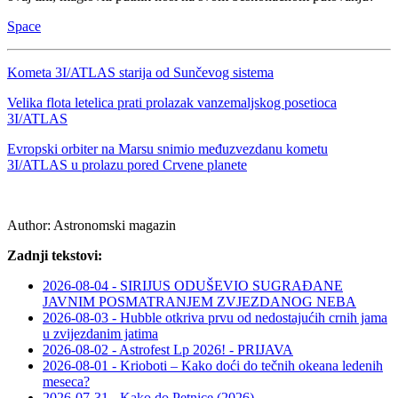
Space
Kometa 3I/ATLAS starija od Sunčevog sistema
Velika flota letelica prati prolazak vanzemaljskog posetioca
3I/ATLAS
Evropski orbiter na Marsu snimio međuzvezdanu kometu
3I/ATLAS u prolazu pored Crvene planete
Author:
Astronomski magazin
Zadnji tekstovi:
2026-08-04 - SIRIJUS ODUŠEVIO SUGRAĐANE
JAVNIM POSMATRANJEM ZVJEZDANOG NEBA
2026-08-03 - Hubble otkriva prvu od nedostajućih crnih jama
u zvijezdanim jatima
2026-08-02 - Astrofest Lp 2026! - PRIJAVA
2026-08-01 - Krioboti – Kako doći do tečnih okeana ledenih
meseca?
2026-07-31 - Kako do Petnice (2026)