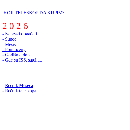
KOJI TELESKOP DA KUPIM?
2 0 2 6
- Nebeski događaji
- Sunce
- Mesec
- Pomračenja
- Godišnja doba
- Gde su ISS, sateliti..
-
Rečnik Meseca
-
Rečnik teleskopa