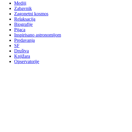
Mediji
Zabavnik
Zagonetni kosmos
Relaksacija
Biografije
Pijaca
Inspirisano astronomijom
Predavanja
SF
Društva
Knjižara
Opservatorije