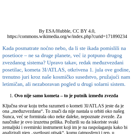
By ESA/Hubble, CC BY 4.0,
https://commons.wikimedia.org/w/index.php?curid=171890234
Kada posmatrate noćno nebo, da li ste ikada pomislili na
posetioce – ne sa druge planete, već iz potpuno drugog
zvezdanog sistema? Upravo takav, redak međuzvezdani
posetilac, kometa 3I/ATLAS, otkrivena 1. jula ove godine,
trenutno juri kroz naše kosmičko susedstvo, pružajući nam
letimičan, ali nezaboravan pogled u drugi solarni sistem.
Ovo nije samo kometa – to je putnik između zvezda
Ključna stvar koju treba razumeti o kometi 3I/ATLAS jeste da je
ona „međuzvezdana“. To znači da nije nastala u orbiti oko našeg
Sunca, već se formirala oko neke daleke, nepoznate zvezde. Za
naučnike je ovo izuzetna prilika. Požurili su da iskoriste svaki
zemaljski i svemirski instrument koji im je na raspolaganju kako bi
analizirali njen „svetlosni otisak“, komu (atmosferu) i rep, u