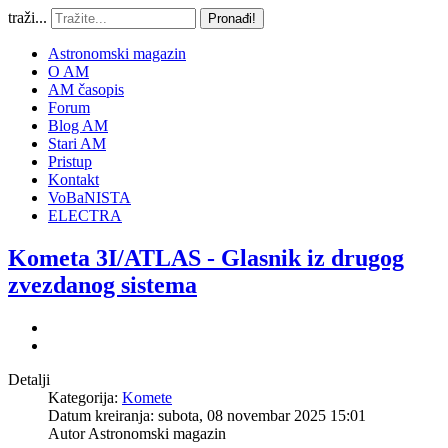
traži...
Pronađi!
Astronomski magazin
O AM
AM časopis
Forum
Blog AM
Stari AM
Pristup
Kontakt
VoBaNISTA
ELECTRA
Kometa 3I/ATLAS - Glasnik iz drugog
zvezdanog sistema
Detalji
Kategorija:
Komete
Datum kreiranja: subota, 08 novembar 2025 15:01
Autor
Astronomski magazin