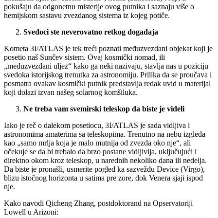
pokušaju da odgonetnu misterije ovog putnika i saznaju više o
hemijskom sastavu zvezdanog sistema iz kojeg potiče.
Svedoci ste neverovatno retkog događaja
Kometa 3I/ATLAS je tek treći poznati međuzvezdani objekat koji je
posetio naš Sunčev sistem. Ovaj kosmički nomad, ili
„međuzvezdani uljez“ kako ga neki nazivaju, stavlja nas u poziciju
svedoka istorijskog trenutka za astronomiju. Prilika da se proučava i
posmatra ovakav kosmički putnik predstavlja redak uvid u materijal
koji dolazi izvan našeg solarnog komšiluka.
Ne treba vam svemirski teleskop da biste je videli
Iako je reč o dalekom posetiocu, 3I/ATLAS je sada vidljiva i
astronomima amaterima sa teleskopima. Trenutno na nebu izgleda
kao „samo mrlja koja je malo mutnija od zvezda oko nje“, ali
očekuje se da bi trebalo da brzo postane vidljivija, uključujući i
direktno okom kroz teleskop, u narednih nekoliko dana ili nedelja.
Da biste je pronašli, usmerite pogled ka sazvežđu Device (Virgo),
blizu istočnog horizonta u satima pre zore, dok Venera sjaji ispod
nje.
Kako navodi Qicheng Zhang, postdoktorand na Opservatoriji
Lowell u Arizoni: