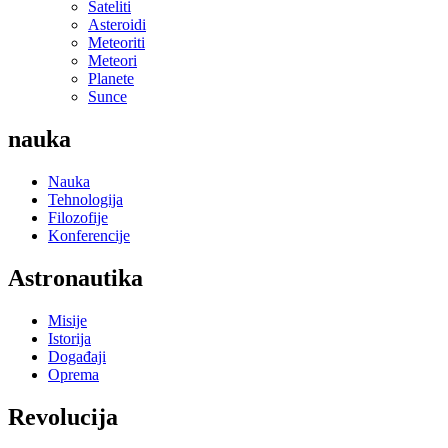
Sateliti
Asteroidi
Meteoriti
Meteori
Planete
Sunce
nauka
Nauka
Tehnologija
Filozofije
Konferencije
Astronautika
Misije
Istorija
Događaji
Oprema
Revolucija