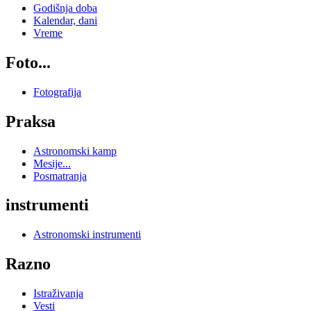
Godišnja doba
Kalendar, dani
Vreme
Foto...
Fotografija
Praksa
Astronomski kamp
Mesije...
Posmatranja
instrumenti
Astronomski instrumenti
Razno
Istraživanja
Vesti