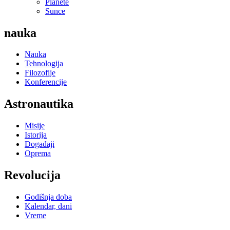
Planete
Sunce
nauka
Nauka
Tehnologija
Filozofije
Konferencije
Astronautika
Misije
Istorija
Događaji
Oprema
Revolucija
Godišnja doba
Kalendar, dani
Vreme