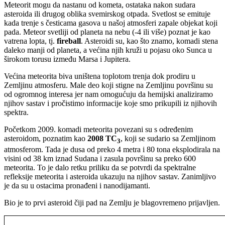
Meteorit mogu da nastanu od kometa, ostataka nakon sudara
asteroida ili drugog oblika svemirskog otpada. Svetlost se emituje
kada trenje s česticama gasova u našoj atmosferi zapale objekat koji
pada. Meteor svetliji od planeta na nebu (-4 ili više) poznat je kao
vatrena lopta, tj.
fireball
. Asteroidi su, kao što znamo, komadi stena
daleko manji od planeta, a većina njih kruži u pojasu oko Sunca u
širokom torusu između
Marsa i Jupitera.
Većina meteorita biva uništena toplotom trenja dok prodiru u
Zemljinu atmosferu. Male deo koji stigne na Zemljinu površinu su
od ogromnog interesa jer nam omogućuju da hemijski analiziramo
njihov sastav i pročistimo informacije koje smo prikupili iz njihovih
spektra.
Početkom 2009. komadi meteorita povezani su s određenim
asteroidom, poznatim kao
2008 TC
, koji se sudario sa Zemljinom
3
atmosferom. Tada je dusa od preko 4 metra i 80 tona eksplodirala na
visini od 38 km iznad Sudana i zasula površinu sa preko 600
meteorita. To je dalo retku priliku da se potvrdi da spektralne
refleksije meteorita i asteroida ukazuju na njihov sastav. Zanimljivo
je da su u ostacima pronađeni i nanodijamanti.
Bio je to prvi asteroid čiji pad na Zemlju je blagovremeno prijavljen.