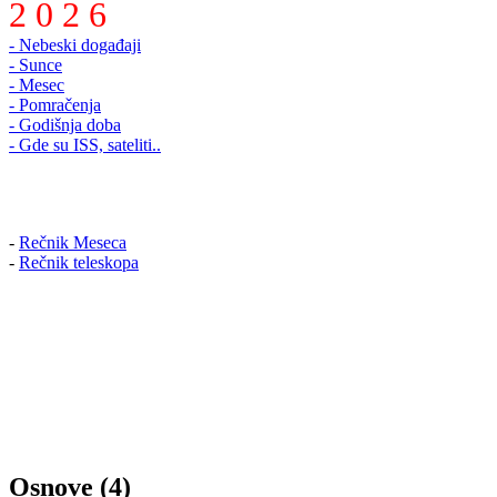
2 0 2 6
- Nebeski događaji
- Sunce
- Mesec
- Pomračenja
- Godišnja doba
- Gde su ISS, sateliti..
-
Rečnik Meseca
-
Rečnik teleskopa
Osnove (4)