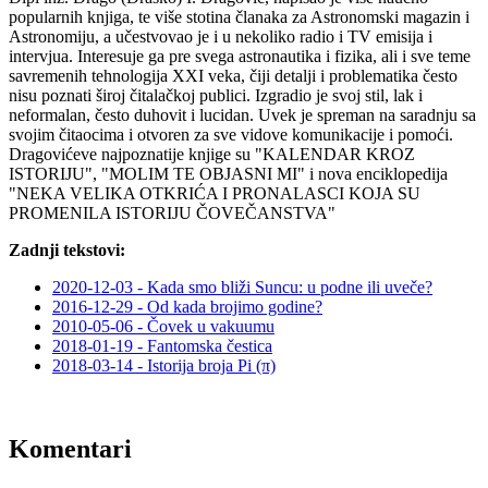
popularnih knjiga, te više stotina članaka za Astronomski magazin i
Astronomiju, a učestvovao je i u nekoliko radio i TV emisija i
intervjua. Interesuje ga pre svega astronautika i fizika, ali i sve teme
savremenih tehnologija XXI veka, čiji detalji i problematika često
nisu poznati široj čitalačkoj publici. Izgradio je svoj stil, lak i
neformalan, često duhovit i lucidan. Uvek je spreman na saradnju sa
svojim čitaocima i otvoren za sve vidove komunikacije i pomoći.
Dragovićeve najpoznatije knjige su "KALENDAR KROZ
ISTORIJU", "MOLIM TE OBJASNI MI" i nova enciklopedija
"NEKA VELIKA OTKRIĆA I PRONALASCI KOJA SU
PROMENILA ISTORIJU ČOVEČANSTVA"
Zadnji tekstovi:
2020-12-03 - Kada smo bliži Suncu: u podne ili uveče?
2016-12-29 - Od kada brojimo godine?
2010-05-06 - Čovek u vakuumu
2018-01-19 - Fantomska čestica
2018-03-14 - Istorija broja Pi (π)
Komentari