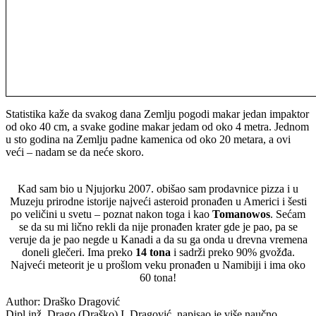
Statistika kaže da svakog dana Zemlju pogodi makar jedan impaktor
od oko 40 cm, a svake godine makar jedam od oko 4 metra. Jednom
u sto godina na Zemlju padne kamenica od oko 20 metara, a ovi
veći – nadam se da neće skoro.
Kad sam bio u Njujorku 2007. obišao sam prodavnice pizza i u
Muzeju prirodne istorije najveći asteroid pronađen u Americi i šesti
po veličini u svetu – poznat nakon toga i kao
Tomanowos
. Sećam
se da su mi lično rekli da nije pronađen krater gde je pao, pa se
veruje da je pao negde u Kanadi a da su ga onda u drevna vremena
doneli glečeri. Ima preko
14 tona
i sadrži preko 90% gvožđa.
Najveći meteorit je u prošlom veku pronađen u Namibiji i ima oko
60 tona!
Author:
Draško Dragović
Dipl inž. Drago (Draško) I. Dragović, napisao je više naučno