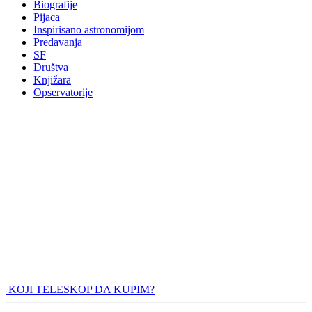
Biografije
Pijaca
Inspirisano astronomijom
Predavanja
SF
Društva
Knjižara
Opservatorije
KOJI TELESKOP DA KUPIM?