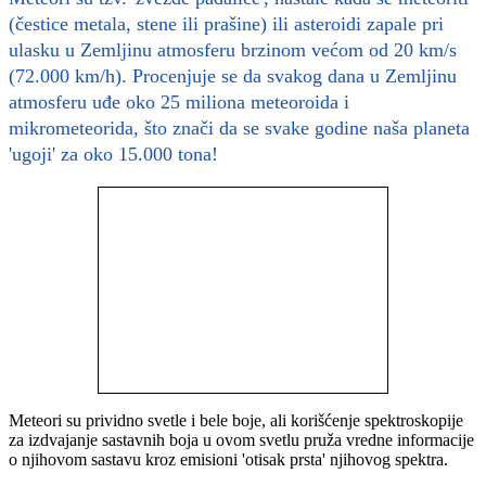
(čestice metala, stene ili prašine) ili asteroidi zapale pri
ulasku u Zemljinu atmosferu brzinom većom od 20 km/s
(72.000 km/h). Procenjuje se da svakog dana u Zemljinu
atmosferu uđe oko 25 miliona meteoroida i
mikrometeorida, što znači da se svake godine naša planeta
'ugoji' za oko 15.000 tona!
Meteori su prividno svetle i bele boje, ali korišćenje spektroskopije
za izdvajanje sastavnih boja u ovom svetlu pruža vredne informacije
o njihovom sastavu kroz emisioni 'otisak prsta' njihovog spektra.