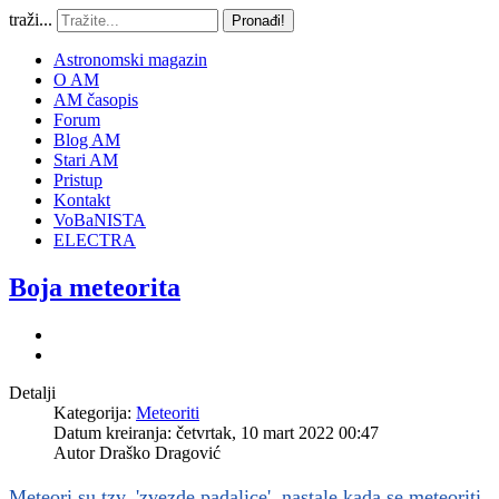
traži...
Pronađi!
Astronomski magazin
O AM
AM časopis
Forum
Blog AM
Stari AM
Pristup
Kontakt
VoBaNISTA
ELECTRA
Boja meteorita
Detalji
Kategorija:
Meteoriti
Datum kreiranja: četvrtak, 10 mart 2022 00:47
Autor
Draško Dragović
Meteori su tzv. 'zvezde padalice', nastale kada se meteoriti