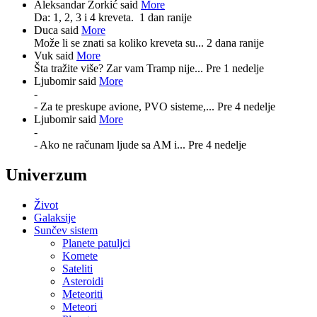
Aleksandar Zorkić said
More
Da: 1, 2, 3 i 4 kreveta.
1 dan ranije
Duca said
More
Može li se znati sa koliko kreveta su...
2 dana ranije
Vuk said
More
Šta tražite više? Zar vam Tramp nije...
Pre 1 nedelje
Ljubomir said
More
-
- Za te preskupe avione, PVO sisteme,...
Pre 4 nedelje
Ljubomir said
More
-
- Ako ne računam ljude sa AM i...
Pre 4 nedelje
Univerzum
Život
Galaksije
Sunčev sistem
Planete patuljci
Komete
Sateliti
Asteroidi
Meteoriti
Meteori