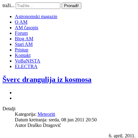
traži...
Pronađi!
Astronomski magazin
O AM
AM časopis
Forum
Blog AM
Stari AM
Pristup
Kontakt
VoBaNISTA
ELECTRA
Šverc drangulija iz kosmosa
Detalji
Kategorija:
Meteoriti
Datum kreiranja: sreda, 08 jun 2011 20:50
Autor
Draško Dragović
6. april. 2011.