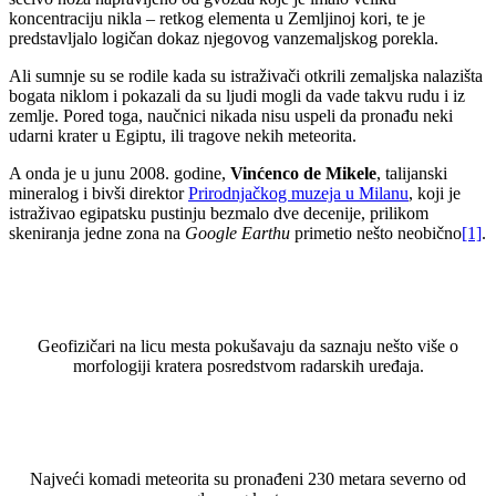
koncentraciju nikla – retkog elementa u Zemljinoj kori, te je
predstavljalo logičan dokaz njegovog vanzemaljskog porekla.
Ali sumnje su se rodile kada su istraživači otkrili zemaljska nalazišta
bogata niklom i pokazali da su ljudi mogli da vade takvu rudu i iz
zemlje. Pored toga, naučnici nikada nisu uspeli da pronađu neki
udarni krater u Egiptu, ili tragove nekih meteorita.
A onda je u junu 2008. godine,
Vinćenco de Mikele
, talijanski
mineralog i bivši direktor
Prirodnjačkog muzeja u Milanu
, koji je
istraživao egipatsku pustinju bezmalo dve decenije, prilikom
skeniranja jedne zona na
Google Earthu
primetio nešto neobično
[1]
.
Geofizičari na licu mesta pokušavaju da saznaju nešto više o
morfologiji kratera posredstvom radarskih uređaja.
Najveći komadi meteorita su pronađeni 230 metara severno od