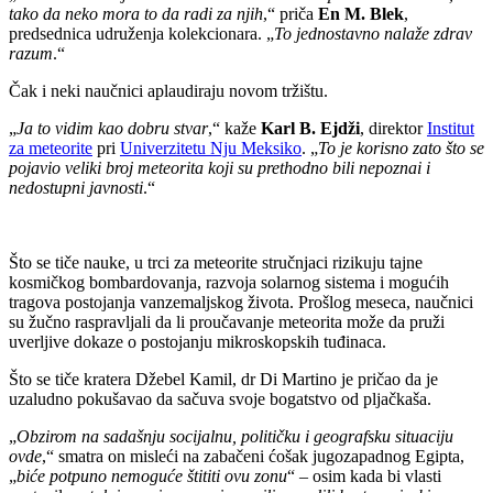
tako da neko mora to da radi za njih
,“ priča
En M. Blek
,
predsednica udruženja kolekcionara. „
To jednostavno nalaže zdrav
razum
.“
Čak i neki naučnici aplaudiraju novom tržištu.
„
Ja to vidim kao dobru stvar
,“ kaže
Karl B. Ejdži
, direktor
Institut
za meteorite
pri
Univerzitetu Nju Meksiko
. „
To je korisno zato što se
pojavio veliki broj meteorita koji su prethodno bili nepoznai i
nedostupni javnosti
.“
Što se tiče nauke, u trci za meteorite stručnjaci rizikuju tajne
kosmičkog bombardovanja, razvoja solarnog sistema i mogućih
tragova postojanja vanzemaljskog života. Prošlog meseca, naučnici
su žučno raspravljali da li proučavanje meteorita može da pruži
uverljive dokaze o postojanju mikroskopskih tuđinaca.
Što se tiče kratera Džebel Kamil, dr Di Martino je pričao da je
uzaludno pokušavao da sačuva svoje bogatstvo od pljačkaša.
„
Obzirom na sadašnju socijalnu, političku i geografsku situaciju
ovde
,“ smatra on misleći na zabačeni ćošak jugozapadnog Egipta,
„
biće potpuno nemoguće štititi ovu zonu
“ – osim kada bi vlasti