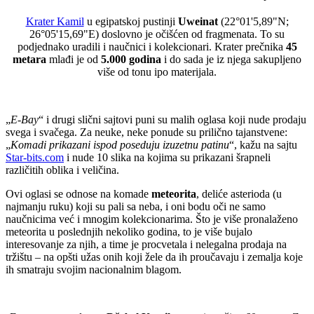
Krater Kamil
u egipatskoj pustinji
Uweinat
(22°01'5,89"N;
26°05'15,69"E) doslovno je očišćen od fragmenata. To su
podjednako uradili i naučnici i kolekcionari. Krater prečnika
45
metara
mlađi je od
5.000 godina
i do sada je iz njega sakupljeno
više od tonu ipo materijala.
„
E-Bay
“ i drugi slični sajtovi puni su malih oglasa koji nude prodaju
svega i svačega. Za neuke, neke ponude su prilično tajanstvene:
„
Komadi prikazani ispod poseduju izuzetnu patinu
“, kažu na sajtu
Star-bits.com
i nude 10 slika na kojima su prikazani šrapneli
različitih oblika i veličina.
Ovi oglasi se odnose na komade
meteorita
, deliće asterioda (u
najmanju ruku) koji su pali sa neba, i oni bodu oči ne samo
naučnicima već i mnogim kolekcionarima. Što je više pronalaženo
meteorita u poslednjih nekoliko godina, to je više bujalo
interesovanje za njih, a time je procvetala i nelegalna prodaja na
tržištu – na opšti užas onih koji žele da ih proučavaju i zemalja koje
ih smatraju svojim nacionalnim blagom.