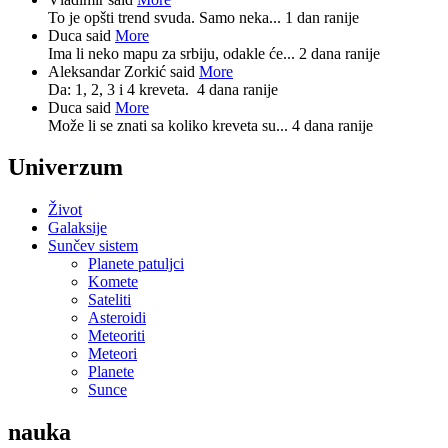
To je opšti trend svuda. Samo neka...
1 dan ranije
Duca said
More
Ima li neko mapu za srbiju, odakle će...
2 dana ranije
Aleksandar Zorkić said
More
Da: 1, 2, 3 i 4 kreveta.
4 dana ranije
Duca said
More
Može li se znati sa koliko kreveta su...
4 dana ranije
Univerzum
Život
Galaksije
Sunčev sistem
Planete patuljci
Komete
Sateliti
Asteroidi
Meteoriti
Meteori
Planete
Sunce
nauka