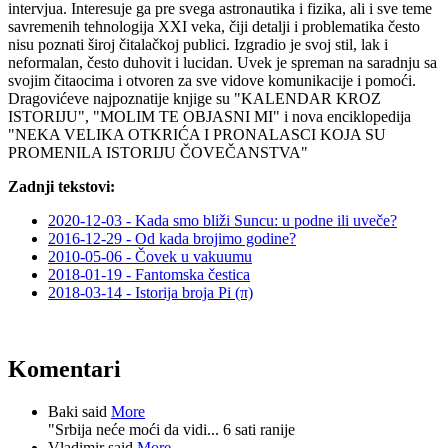
intervjua. Interesuje ga pre svega astronautika i fizika, ali i sve teme
savremenih tehnologija XXI veka, čiji detalji i problematika često
nisu poznati široj čitalačkoj publici. Izgradio je svoj stil, lak i
neformalan, često duhovit i lucidan. Uvek je spreman na saradnju sa
svojim čitaocima i otvoren za sve vidove komunikacije i pomoći.
Dragovićeve najpoznatije knjige su "KALENDAR KROZ
ISTORIJU", "MOLIM TE OBJASNI MI" i nova enciklopedija
"NEKA VELIKA OTKRIĆA I PRONALASCI KOJA SU
PROMENILA ISTORIJU ČOVEČANSTVA"
Zadnji tekstovi:
2020-12-03 - Kada smo bliži Suncu: u podne ili uveče?
2016-12-29 - Od kada brojimo godine?
2010-05-06 - Čovek u vakuumu
2018-01-19 - Fantomska čestica
2018-03-14 - Istorija broja Pi (π)
Komentari
Baki said
More
"Srbija neće moći da vidi...
6 sati ranije
Vladimir said
More