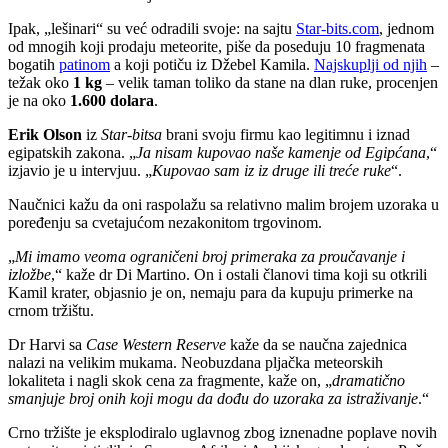
Ipak, „lešinari“ su već odradili svoje: na sajtu
Star-bits.com
, jednom
od mnogih koji prodaju meteorite, piše da poseduju 10 fragmenata
bogatih
patinom
a koji potiču iz Džebel Kamila.
Najskuplji od njih
–
težak oko
1 kg
– velik taman toliko da stane na dlan ruke, procenjen
je na oko
1.600 dolara
.
Erik Olson
iz
Star-bitsa
brani svoju firmu kao legitimnu i iznad
egipatskih zakona. „
Ja nisam kupovao naše kamenje od Egipćana
,“
izjavio je u intervjuu. „
Kupovao sam iz iz druge ili treće ruke
“.
Naučnici kažu da oni raspolažu sa relativno malim brojem uzoraka u
poređenju sa cvetajućom nezakonitom trgovinom.
„
Mi imamo veoma ograničeni broj primeraka za proučavanje i
izložbe
,“ kaže dr Di Martino. On i ostali članovi tima koji su otkrili
Kamil krater, objasnio je on, nemaju para da kupuju primerke na
crnom tržištu.
Dr Harvi sa
Case Western Reserve
kaže da se naučna zajednica
nalazi na velikim mukama. Neobuzdana pljačka meteorskih
lokaliteta i nagli skok cena za fragmente, kaže on, „
dramatično
smanjuje broj onih koji mogu da dođu do uzoraka za istraživanje
.“
Crno tržište je eksplodiralo uglavnog zbog iznenadne poplave novih