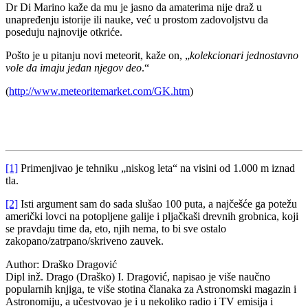
Dr Di Marino kaže da mu je jasno da amaterima nije draž u
unapređenju istorije ili nauke, već u prostom zadovoljstvu da
poseduju najnovije otkriće.
Pošto je u pitanju novi meteorit, kaže on, „
kolekcionari jednostavno
vole da imaju jedan njegov deo
.“
(
http://www.meteoritemarket.com/GK.htm
)
[1]
Primenjivao je tehniku „niskog leta“ na visini od 1.000 m iznad
tla.
[2]
Isti argument sam do sada slušao 100 puta, a najčešće ga potežu
američki lovci na potopljene galije i pljačkaši drevnih grobnica, koji
se pravdaju time da, eto, njih nema, to bi sve ostalo
zakopano/zatrpano/skriveno zauvek.
Author:
Draško Dragović
Dipl inž. Drago (Draško) I. Dragović, napisao je više naučno
popularnih knjiga, te više stotina članaka za Astronomski magazin i
Astronomiju, a učestvovao je i u nekoliko radio i TV emisija i