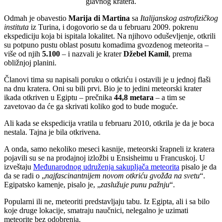
glavnog kratera.
Odmah je obavestio
Marija di Martina
sa
Italijanskog astrofizičkog
instituta
iz Turina, i dogovorio se da u februaru 2009. pokrenu
ekspediciju koja bi ispitala lokalitet. Na njihovo oduševljenje, otkrili
su potpuno pustu oblast posutu komadima gvozdenog meteorita –
više od njih
5.100
– i nazvali je krater
Džebel Kamil
, prema
obližnjoj planini.
Članovi tima su napisali poruku o otkriću i ostavili je u jednoj flaši
na dnu kratera. Oni su bili prvi. Bio je to jedini meteorski krater
ikada otkriven u Egiptu – prečnika
44,8 metara
– a tim se
zavetovao da će ga skrivati koliko god to bude moguće.
Ali kada se ekspedicija vratila u februaru 2010, otkrila je da je boca
nestala. Tajna je bila otkrivena.
A onda, samo nekoliko meseci kasnije, meteorski šrapneli iz kratera
pojavili su se na prodajnoj izložbi u Ensisheimu u Francuskoj. U
izveštaju
Međunarodnog udruženja sakupljača meteorita
pisalo je da
da se radi o „
najfascinantnijem novom otkriću gvožđa na svetu
“.
Egipatsko kamenje, pisalo je, „
zaslužuje punu pažnju
“.
Popularni ili ne, meteoriti predstavljaju tabu. Iz Egipta, ali i sa bilo
koje druge lokacije, smatraju naučnici, nelegalno je uzimati
meteorite bez odobrenja.