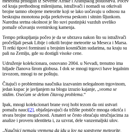
meteorita pristiglih iz Severne Afrike i Arabijskog poluostrva. Počev
od kraja prethodnog milenijuma, istraživači i nomadi su otkrivali
brojne tamno obojene meteorite koji se lako uočavaju u odnosu na
beskrajna monotona polja prekrivena peskom i sitnim šljunkom.
Naredna sretna okolnost je što suvi pustinjski vazduh uveliko
pomaže očuvanju svemirskog kamenja.
Tempo prikupljanja počeo je da se ubrzava nakon što su istraživači
pročešljali pesak Libije i otkrili brojne meteorite sa Meseca i Marsa.
Ti retki tipovi formirani u brojnim kosmičkim sudarima, na kraju su
pali na Zemlju, gde su dostigli visoke cene.
Udruženje kolekcionara, osnovano 2004. u Nevadi, trenutno ima
hiljade članova širom globusa. I dok se mnogi trgovci bave legalnim
izvozom, mnogi to ne poštuju.
Čitajući o problemima naučnika izazvanim nelegalnom trgovinom,
jedan kupac je javljanjem na blogu izrazio kajanje, „
veoma se
stidim. Osećam se delom čitavog problema
.“
Ipak, mnogi kolekcionari brane svoj hobi tezom da oni ustvari
pomažu nauci
[2]
, objašnjavajući da tržište potstiče mnoga otkrića i
stvara brojne mogućnosti. Amateri se često obraćaju stručnjacima za
analize i proveru identiteta i, za uzvrat, dele vanzemaljski ulov.
„
Naučnici nemaju vremena da idu u lov na sopstvene meteorite,