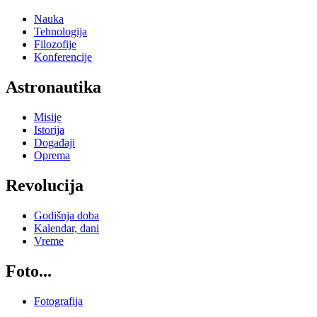
Nauka
Tehnologija
Filozofije
Konferencije
Astronautika
Misije
Istorija
Događaji
Oprema
Revolucija
Godišnja doba
Kalendar, dani
Vreme
Foto...
Fotografija