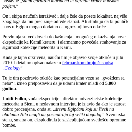
postavile „
stalni garnizon marinaca ili ogradili krater minskim
poljem
.“
On i ekipa naučnih istraživač i dalje žele da posete lokalitet, najviše
zbog toga da mu preciznije odrede starost. Ali strahuju da bi politički
haos u Egiptu mogao dodatno da ugrozi njihovo otkriće.
Previranja su već dovela do kašnjenja i mogućeg otkazivanja nove
ekspedicije ka Kamil krateru, i alarmantno povećala strahovanje za
sigurnost kolekcije meteorita u Kairu.
Kada je tajna otkrivena, naučni tim je objavio svoje otkriće u julu
2010. i detaljno opisao nalaze u
februarskom broju časopisa
„
Geology
“.
Tu je tim pozdravio otkriće kao potencijalnu vezu sa „gvožđem sa
neba“ i izneo pretpostavku da je udarni krater mlađi od
5.000
godina
.
Luiđi Folko
, vođa ekspedicije i direktor univerzitetske kolekcije
meteorita u Sieni, u nedavnom intervjuu je izjavio da ako je starost
dobro procenjena, onda su „
drevni Egipćani koji su živeli na
obalama Nila mogli da posmatraju taj veliki događaj
.“ Svemirska
stena, smatra on, eksplodirala je zaslepljujućom svetlošću ogromne
bombe.