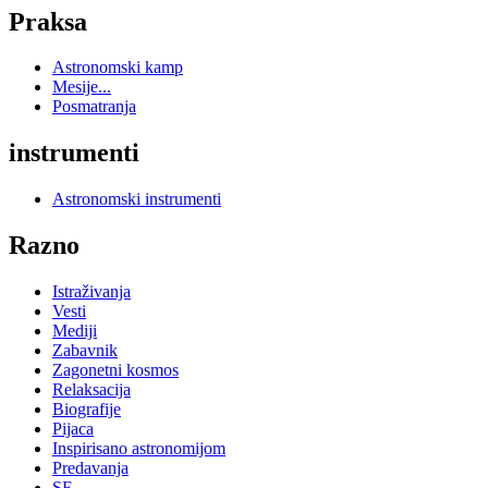
Praksa
Astronomski kamp
Mesije...
Posmatranja
instrumenti
Astronomski instrumenti
Razno
Istraživanja
Vesti
Mediji
Zabavnik
Zagonetni kosmos
Relaksacija
Biografije
Pijaca
Inspirisano astronomijom
Predavanja
SF