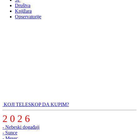
Društva
Knjižara
Opservatorije
KOJI TELESKOP DA KUPIM?
2 0 2 6
- Nebeski događaji
- Sunce
- Mesec