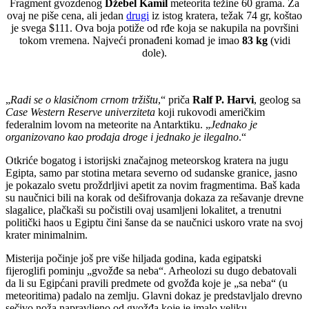
Fragment gvozdenog
Džebel Kamil
meteorita težine 60 grama. Za
ovaj ne piše cena, ali jedan
drugi
iz istog kratera, težak 74 gr, koštao
je svega $111. Ova boja potiže od rđe koja se nakupila na površini
tokom vremena. Najveći pronađeni komad je imao
83 kg
(vidi
dole).
„
Radi se o klasičnom crnom tržištu
,“ priča
Ralf P. Harvi
, geolog sa
Case Western Reserve univerziteta
koji rukovodi američkim
federalnim lovom na meteorite na Antarktiku. „
Jednako je
organizovano kao prodaja droge i jednako je ilegalno
.“
Otkriće bogatog i istorijski značajnog meteorskog kratera na jugu
Egipta, samo par stotina metara severno od sudanske granice, jasno
je pokazalo svetu proždrljivi apetit za novim fragmentima. Baš kada
su naučnici bili na korak od dešifrovanja dokaza za rešavanje drevne
slagalice, plačkaši su počistili ovaj usamljeni lokalitet, a trenutni
politički haos u Egiptu čini šanse da se naučnici uskoro vrate na svoj
krater minimalnim.
Misterija počinje još pre više hiljada godina, kada egipatski
fijeroglifi pominju „gvožđe sa neba“. Arheolozi su dugo debatovali
da li su Egipćani pravili predmete od gvožđa koje je „sa neba“ (u
meteoritima) padalo na zemlju. Glavni dokaz je predstavljalo drevno
sečivo noža napravljeno od gvožđa koje je imalo veliku