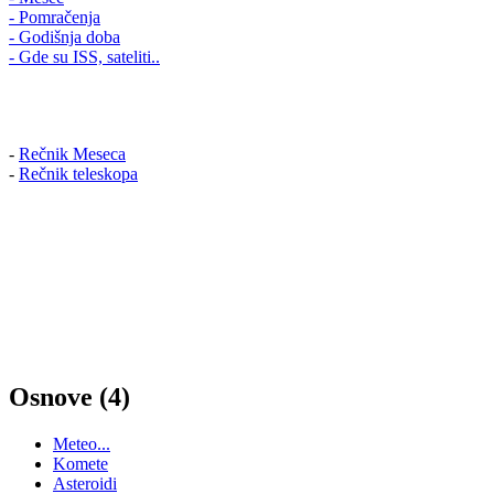
- Pomračenja
- Godišnja doba
- Gde su ISS, sateliti..
-
Rečnik Meseca
-
Rečnik teleskopa
Osnove (4)
Meteo...
Komete
Asteroidi