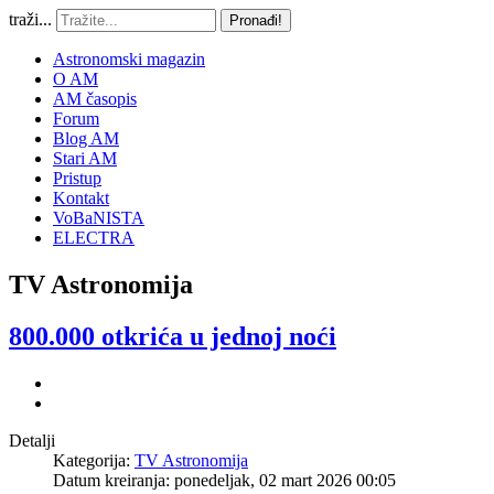
traži...
Pronađi!
Astronomski magazin
O AM
AM časopis
Forum
Blog AM
Stari AM
Pristup
Kontakt
VoBaNISTA
ELECTRA
TV Astronomija
800.000 otkrića u jednoj noći
Detalji
Kategorija:
TV Astronomija
Datum kreiranja: ponedeljak, 02 mart 2026 00:05