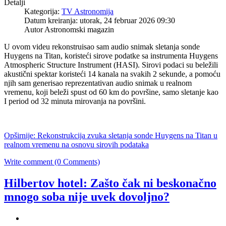
Detalji
Kategorija:
TV Astronomija
Datum kreiranja: utorak, 24 februar 2026 09:30
Autor Astronomski magazin
U ovom videu rekonstruisao sam audio snimak sletanja sonde
Huygens na Titan, koristeći sirove podatke sa instrumenta Huygens
Atmospheric Structure Instrument (HASI). Sirovi podaci su beležili
akustični spektar koristeći 14 kanala na svakih 2 sekunde, a pomoću
njih sam generisao reprezentativan audio snimak u realnom
vremenu, koji beleži spust od 60 km do površine, samo sletanje kao
I period od 32 minuta mirovanja na površini.
Opširnije: Rekonstrukcija zvuka sletanja sonde Huygens na Titan u
realnom vremenu na osnovu sirovih podataka
Write comment (0 Comments)
Hilbertov hotel: Zašto čak ni beskonačno
mnogo soba nije uvek dovoljno?