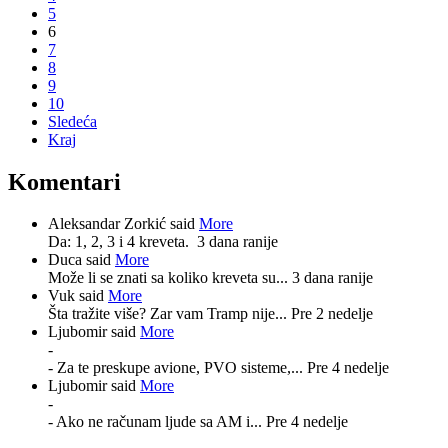
5
6
7
8
9
10
Sledeća
Kraj
Komentari
Aleksandar Zorkić said
More
Da: 1, 2, 3 i 4 kreveta.
3 dana ranije
Duca said
More
Može li se znati sa koliko kreveta su...
3 dana ranije
Vuk said
More
Šta tražite više? Zar vam Tramp nije...
Pre 2 nedelje
Ljubomir said
More
-
- Za te preskupe avione, PVO sisteme,...
Pre 4 nedelje
Ljubomir said
More
-
- Ako ne računam ljude sa AM i...
Pre 4 nedelje