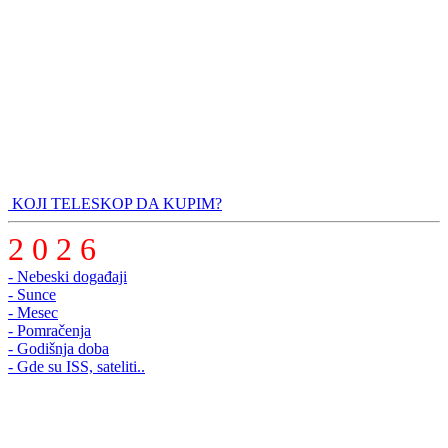
KOJI TELESKOP DA KUPIM?
2 0 2 6
- Nebeski događaji
- Sunce
- Mesec
- Pomračenja
- Godišnja doba
- Gde su ISS, sateliti..