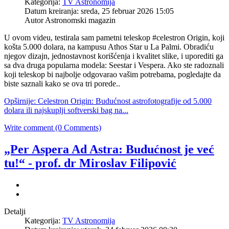
Kategorija:
TV Astronomija
Datum kreiranja: sreda, 25 februar 2026 15:05
Autor Astronomski magazin
U ovom videu, testirala sam pametni teleskop #celestron Origin, koji
košta 5.000 dolara, na kampusu Athos Star u La Palmi. Obradiću
njegov dizajn, jednostavnost korišćenja i kvalitet slike, i uporediti ga
sa dva druga popularna modela: Seestar i Vespera. Ako ste radoznali
koji teleskop bi najbolje odgovarao vašim potrebama, pogledajte da
biste saznali kako se ova tri porede..
Opširnije: Celestron Origin: Budućnost astrofotografije od 5.000
dolara ili najskuplji softverski bag na...
Write comment (0 Comments)
„Per Aspera Ad Astra: Budućnost je već
tu!“ - prof. dr Miroslav Filipović
Detalji
Kategorija:
TV Astronomija