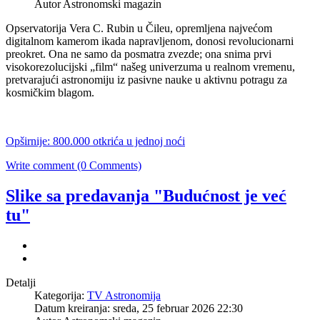
Autor Astronomski magazin
Opservatorija Vera C. Rubin u Čileu, opremljena najvećom
digitalnom kamerom ikada napravljenom, donosi revolucionarni
preokret. Ona ne samo da posmatra zvezde; ona snima prvi
visokorezolucijski „film“ našeg univerzuma u realnom vremenu,
pretvarajući astronomiju iz pasivne nauke u aktivnu potragu za
kosmičkim blagom.
Opširnije: 800.000 otkrića u jednoj noći
Write comment (0 Comments)
Slike sa predavanja "Budućnost je već
tu"
Detalji
Kategorija:
TV Astronomija
Datum kreiranja: sreda, 25 februar 2026 22:30