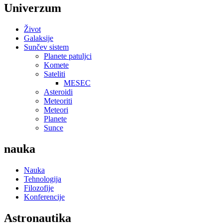
Univerzum
Život
Galaksije
Sunčev sistem
Planete patuljci
Komete
Sateliti
MESEC
Asteroidi
Meteoriti
Meteori
Planete
Sunce
nauka
Nauka
Tehnologija
Filozofije
Konferencije
Astronautika