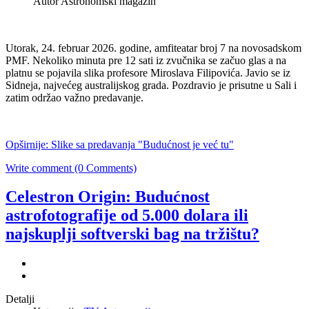
Autor Astronomski magazin
Utorak, 24. februar 2026. godine, amfiteatar broj 7 na novosadskom
PMF. Nekoliko minuta pre 12 sati iz zvučnika se začuo glas a na
platnu se pojavila slika profesore Miroslava Filipovića. Javio se iz
Sidneja, najvećeg australijskog grada. Pozdravio je prisutne u Sali i
zatim održao važno predavanje.
Opširnije: Slike sa predavanja "Budućnost je već tu"
Write comment (0 Comments)
Celestron Origin: Budućnost
astrofotografije od 5.000 dolara ili
najskuplji softverski bag na tržištu?
Detalji