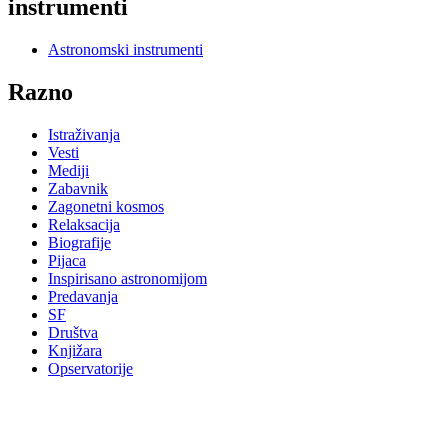
instrumenti
Astronomski instrumenti
Razno
Istraživanja
Vesti
Mediji
Zabavnik
Zagonetni kosmos
Relaksacija
Biografije
Pijaca
Inspirisano astronomijom
Predavanja
SF
Društva
Knjižara
Opservatorije