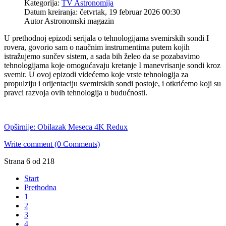
Kategorija:
TV Astronomija
Datum kreiranja: četvrtak, 19 februar 2026 00:30
Autor Astronomski magazin
U prethodnoj epizodi serijala o tehnologijama svemirskih sondi I
rovera, govorio sam o naučnim instrumentima putem kojih
istražujemo sunčev sistem, a sada bih želeo da se pozabavimo
tehnologijama koje omogućavaju kretanje I manevrisanje sondi kroz
svemir. U ovoj epizodi videćemo koje vrste tehnologija za
propulziju i orijentaciju svemirskih sondi postoje, i otkrićemo koji su
pravci razvoja ovih tehnologija u budućnosti.
Opširnije: Obilazak Meseca 4K Redux
Write comment (0 Comments)
Strana 6 od 218
Start
Prethodna
1
2
3
4