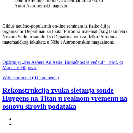
Datum kreiranja: utorak, 24 februar 2026 00:30
Autor Astronomski magazin
Ciklus naučno-popularnih on-line seminara iz fizike čiji je
organizator Departman za fiziku Prirodno-matematičkog fakulteta u
Novom Sadu, u saradnji sa Departmanom za fiziku Prirodno-
matematičkog fakulteta u Nišu i Astronomskim magazinom.
Opširnije: „Per Aspera Ad Astra: Budućnost je već tu!“ - prof. dr
Miroslav Filipović
Write comment (0 Comments)
Rekonstrukcija zvuka sletanja sonde
Huygens na Titan u realnom vremenu na
osnovu sirovih podataka