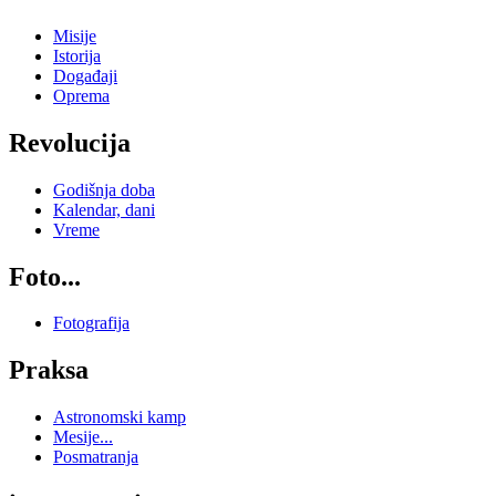
Misije
Istorija
Događaji
Oprema
Revolucija
Godišnja doba
Kalendar, dani
Vreme
Foto...
Fotografija
Praksa
Astronomski kamp
Mesije...
Posmatranja