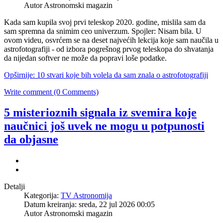
Autor Astronomski magazin
Kada sam kupila svoj prvi teleskop 2020. godine, mislila sam da
sam spremna da snimim ceo univerzum. Spojler: Nisam bila. U
ovom videu, osvrćem se na deset najvećih lekcija koje sam naučila u
astrofotografiji - od izbora pogrešnog prvog teleskopa do shvatanja
da nijedan softver ne može da popravi loše podatke.
Opširnije: 10 stvari koje bih volela da sam znala o astrofotografiji
Write comment (0 Comments)
5 misterioznih signala iz svemira koje
naučnici još uvek ne mogu u potpunosti
da objasne
Detalji
Kategorija:
TV Astronomija
Datum kreiranja: sreda, 22 jul 2026 00:05
Autor Astronomski magazin