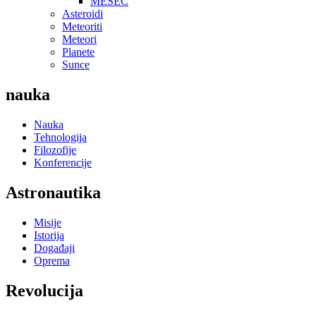
MESEC
Asteroidi
Meteoriti
Meteori
Planete
Sunce
nauka
Nauka
Tehnologija
Filozofije
Konferencije
Astronautika
Misije
Istorija
Događaji
Oprema
Revolucija