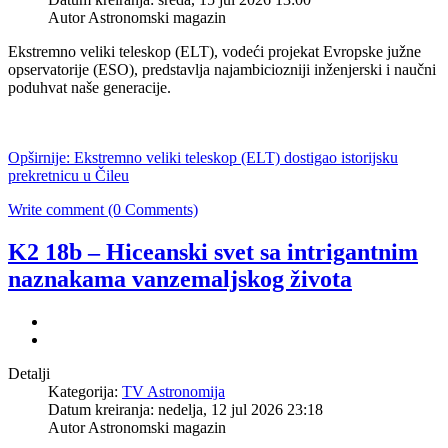
Autor Astronomski magazin
Ekstremno veliki teleskop (ELT), vodeći projekat Evropske južne
opservatorije (ESO), predstavlja najambiciozniji inženjerski i naučni
poduhvat naše generacije.
Opširnije: Ekstremno veliki teleskop (ELT) dostigao istorijsku
prekretnicu u Čileu
Write comment (0 Comments)
K2 18b – Hiceanski svet sa intrigantnim
naznakama vanzemaljskog života
Detalji
Kategorija:
TV Astronomija
Datum kreiranja: nedelja, 12 jul 2026 23:18
Autor Astronomski magazin