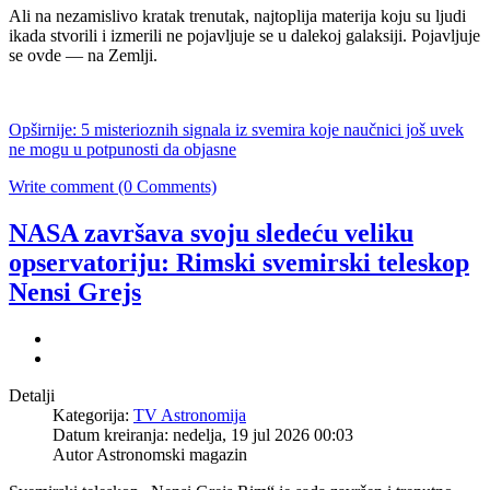
Ali na nezamislivo kratak trenutak, najtoplija materija koju su ljudi
ikada stvorili i izmerili ne pojavljuje se u dalekoj galaksiji. Pojavljuje
se ovde — na Zemlji.
Opširnije: 5 misterioznih signala iz svemira koje naučnici još uvek
ne mogu u potpunosti da objasne
Write comment (0 Comments)
NASA završava svoju sledeću veliku
opservatoriju: Rimski svemirski teleskop
Nensi Grejs
Detalji
Kategorija:
TV Astronomija
Datum kreiranja: nedelja, 19 jul 2026 00:03
Autor Astronomski magazin