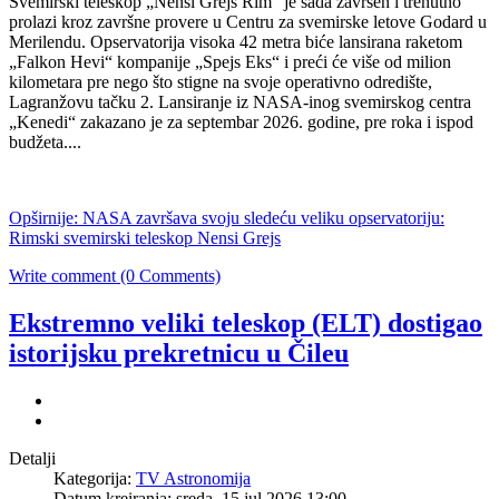
Svemirski teleskop „Nensi Grejs Rim“ je sada završen i trenutno
prolazi kroz završne provere u Centru za svemirske letove Godard u
Merilendu. Opservatorija visoka 42 metra biće lansirana raketom
„Falkon Hevi“ kompanije „Spejs Eks“ i preći će više od milion
kilometara pre nego što stigne na svoje operativno odredište,
Lagranžovu tačku 2. Lansiranje iz NASA-inog svemirskog centra
„Kenedi“ zakazano je za septembar 2026. godine, pre roka i ispod
budžeta....
Opširnije: NASA završava svoju sledeću veliku opservatoriju:
Rimski svemirski teleskop Nensi Grejs
Write comment (0 Comments)
Ekstremno veliki teleskop (ELT) dostigao
istorijsku prekretnicu u Čileu
Detalji
Kategorija:
TV Astronomija
Datum kreiranja: sreda, 15 jul 2026 13:00