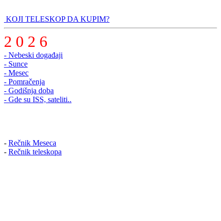
KOJI TELESKOP DA KUPIM?
2 0 2 6
- Nebeski događaji
- Sunce
- Mesec
- Pomračenja
- Godišnja doba
- Gde su ISS, sateliti..
-
Rečnik Meseca
-
Rečnik teleskopa