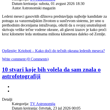
Datum kreiranja: subota, 01 avgust 2026 18:30
Autor Astronomski magazin
Ledeni meseci gasovitih džinova predstavljaju najbolje kandidate za
potragu za vanzemaljskim životom u sunčevom sistemu, jer smo u
prethodnim decenijama istraživanja, otkrili da u svojoj unutrašnjosti
skrivaju velike tečne vodene okeane, ali glavni izazov je kako proći
kroz kilometre leda stotinama miliona kilometara daleko od Zemlje.
Opširnije: Krioboti – Kako doći do tečnih okeana ledenih meseca?
Write comment (0 Comments)
10 stvari koje bih volela da sam znala o
astrofotografiji
Detalji
Kategorija:
TV Astronomija
Datum kreiranja: četvrtak, 23 jul 2026 00:05