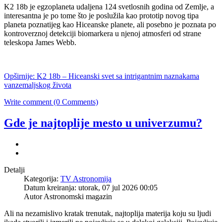
K2 18b je egzoplaneta udaljena 124 svetlosnih godina od Zemlje, a
interesantna je po tome što je poslužila kao prototip novog tipa
planeta poznatijeg kao Hiceanske planete, ali posebno je poznata po
kontroverznoj detekciji biomarkera u njenoj atmosferi od strane
teleskopa James Webb.
Opširnije: K2 18b – Hiceanski svet sa intrigantnim naznakama
vanzemaljskog života
Write comment (0 Comments)
Gde je najtoplije mesto u univerzumu?
Detalji
Kategorija:
TV Astronomija
Datum kreiranja: utorak, 07 jul 2026 00:05
Autor Astronomski magazin
Ali na nezamislivo kratak trenutak, najtoplija materija koju su ljudi