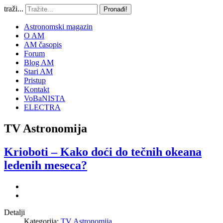
traži...
Pronađi!
Astronomski magazin
O AM
AM časopis
Forum
Blog AM
Stari AM
Pristup
Kontakt
VoBaNISTA
ELECTRA
TV Astronomija
Krioboti – Kako doći do tečnih okeana
ledenih meseca?
Detalji
Kategorija:
TV Astronomija