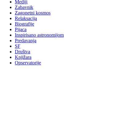
Mediji
Zabavnik
Zagonetni kosmos
Relaksacija
Biografije
Pijaca
Inspirisano astronomijom
Predavanja
SF
Društva
Knjižara
Opservatorije