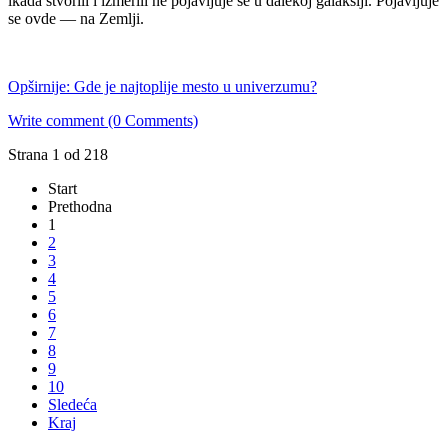
ikada stvorili i izmerili ne pojavljuje se u dalekoj galaksiji. Pojavljuje
se ovde — na Zemlji.
Opširnije: Gde je najtoplije mesto u univerzumu?
Write comment (0 Comments)
Strana 1 od 218
Start
Prethodna
1
2
3
4
5
6
7
8
9
10
Sledeća
Kraj