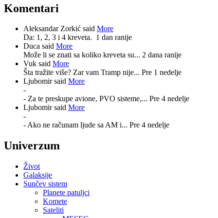
Komentari
Aleksandar Zorkić said
More
Da: 1, 2, 3 i 4 kreveta.
1 dan ranije
Duca said
More
Može li se znati sa koliko kreveta su...
2 dana ranije
Vuk said
More
Šta tražite više? Zar vam Tramp nije...
Pre 1 nedelje
Ljubomir said
More
-
- Za te preskupe avione, PVO sisteme,...
Pre 4 nedelje
Ljubomir said
More
-
- Ako ne računam ljude sa AM i...
Pre 4 nedelje
Univerzum
Život
Galaksije
Sunčev sistem
Planete patuljci
Komete
Sateliti