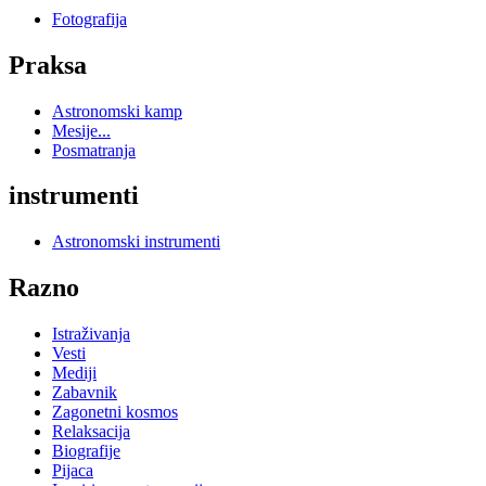
Fotografija
Praksa
Astronomski kamp
Mesije...
Posmatranja
instrumenti
Astronomski instrumenti
Razno
Istraživanja
Vesti
Mediji
Zabavnik
Zagonetni kosmos
Relaksacija
Biografije
Pijaca