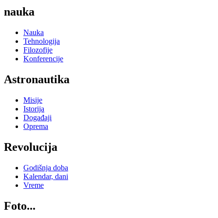
nauka
Nauka
Tehnologija
Filozofije
Konferencije
Astronautika
Misije
Istorija
Događaji
Oprema
Revolucija
Godišnja doba
Kalendar, dani
Vreme
Foto...