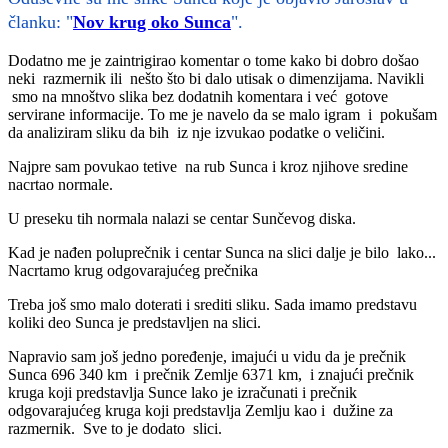
članku: "
Nov krug oko Sunca
".
Dodatno me je zaintrigirao komentar o tome kako bi dobro došao
neki razmernik ili nešto što bi dalo utisak o dimenzijama. Navikli
smo na mnoštvo slika bez dodatnih komentara i već gotove
servirane informacije. To me je navelo da se malo igram i pokušam
da analiziram sliku da bih iz nje izvukao podatke o veličini.
Najpre sam povukao tetive na rub Sunca i kroz njihove sredine
nacrtao normale.
U preseku tih normala nalazi se centar Sunčevog diska.
Kad je nađen poluprečnik i centar Sunca na slici dalje je bilo lako...
Nacrtamo krug odgovarajućeg prečnika
Treba još smo malo doterati i srediti sliku. Sada imamo predstavu
koliki deo Sunca je predstavljen na slici.
Napravio sam još jedno poređenje, imajući u vidu da je prečnik
Sunca 696 340 km i prečnik Zemlje 6371 km, i znajući prečnik
kruga koji predstavlja Sunce lako je izračunati i prečnik
odgovarajućeg kruga koji predstavlja Zemlju kao i dužine za
razmernik. Sve to je dodato slici.