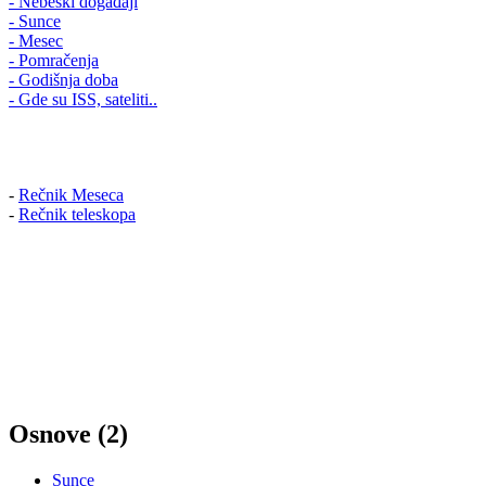
- Nebeski događaji
- Sunce
- Mesec
- Pomračenja
- Godišnja doba
- Gde su ISS, sateliti..
-
Rečnik Meseca
-
Rečnik teleskopa
Osnove (2)
Sunce