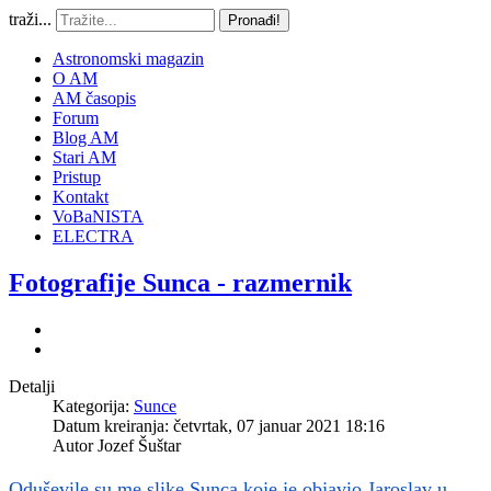
traži...
Pronađi!
Astronomski magazin
O AM
AM časopis
Forum
Blog AM
Stari AM
Pristup
Kontakt
VoBaNISTA
ELECTRA
Fotografije Sunca - razmernik
Detalji
Kategorija:
Sunce
Datum kreiranja: četvrtak, 07 januar 2021 18:16
Autor
Jozef Šuštar
Oduševile su me slike Sunca koje je objavio Jaroslav u