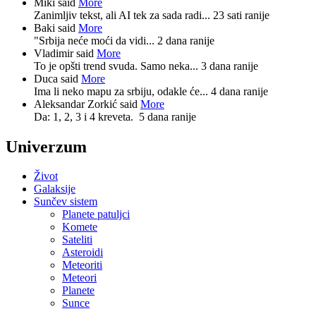
Miki said
More
Zanimljiv tekst, ali AI tek za sada radi...
23 sati ranije
Baki said
More
"Srbija neće moći da vidi...
2 dana ranije
Vladimir said
More
To je opšti trend svuda. Samo neka...
3 dana ranije
Duca said
More
Ima li neko mapu za srbiju, odakle će...
4 dana ranije
Aleksandar Zorkić said
More
Da: 1, 2, 3 i 4 kreveta.
5 dana ranije
Univerzum
Život
Galaksije
Sunčev sistem
Planete patuljci
Komete
Sateliti
Asteroidi
Meteoriti
Meteori
Planete
Sunce