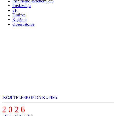
Inspirisano astronomijom
Predavanja
SF
Društva
Knjižara
Opservatorije
KOJI TELESKOP DA KUPIM?
2 0 2 6