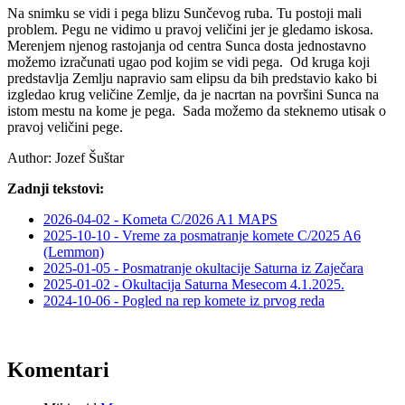
Na snimku se vidi i pega blizu Sunčevog ruba. Tu postoji mali
problem. Pegu ne vidimo u pravoj veličini jer je gledamo iskosa.
Merenjem njenog rastojanja od centra Sunca dosta jednostavno
možemo izračunati ugao pod kojim se vidi pega. Od kruga koji
predstavlja Zemlju napravio sam elipsu da bih predstavio kako bi
izgledao krug veličine Zemlje, da je nacrtan na površini Sunca na
istom mestu na kome je pega. Sada možemo da steknemo utisak o
pravoj veličini pege.
Author:
Jozef Šuštar
Zadnji tekstovi:
2026-04-02 - Kometa C/2026 A1 MAPS
2025-10-10 - Vreme za posmatranje komete C/2025 A6
(Lemmon)
2025-01-05 - Posmatranje okultacije Saturna iz Zaječara
2025-01-02 - Okultacija Saturna Mesecom 4.1.2025.
2024-10-06 - Pogled na rep komete iz prvog reda
Komentari