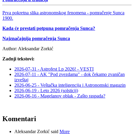
Prva pokretna slika astronomskog fenomena - pomračenje Sunca
1900.
Kada će prestati potpuna pomračenja Sunca?
Najznačajnija pomračenja Sunca
Author:
Aleksandar Zorkić
Zadnji tekstovi:
2026-07-31 - Astrofest Lp 2026! - VESTI
2026-07-11 - AK "Pod zvezdama" - dok čekamo zvaničan
izveštaj
2026-06-25 - Veštačka inteligencija i Astronomski magazin
2026-06-19 - Leto 2026 (solsticij)
2026-06-16 - Magelanov oblak - Zašto raspada?
Komentari
Aleksandar Zorkić said
More