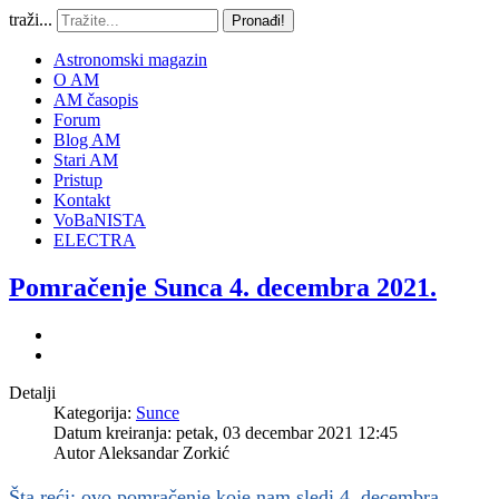
traži...
Pronađi!
Astronomski magazin
O AM
AM časopis
Forum
Blog AM
Stari AM
Pristup
Kontakt
VoBaNISTA
ELECTRA
Pomračenje Sunca 4. decembra 2021.
Detalji
Kategorija:
Sunce
Datum kreiranja: petak, 03 decembar 2021 12:45
Autor
Aleksandar Zorkić
Šta reći: ovo pomračenje koje nam sledi 4. decembra