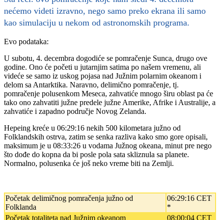
nećemo videti izravno, nego samo preko ekrana ili samo
kao simulaciju u nekom od astronomskih programa.
Evo podataka:
U subotu, 4. decembra dogodiće se pomračenje Sunca, drugo ove
godine. Ono će početi u jutarnjim satima po našem vremenu, ali
videće se samo iz uskog pojasa nad Južnim polarnim okeanom i
delom sa Antarktika. Naravno, delimično pomračenje, tj.
pomračenje polusenkom Meseca, zahvatiće mnogo širu oblast pa će
tako ono zahvatiti južne predele južne Amerike, Afrike i Australije, a
zahvatiće i zapadno područje Novog Zelanda.
Hepeing kreće u 06:29:16 nekih 500 kilometara južno od
Folklandskih ostrva, zatim se senka razliva kako smo gore opisali,
maksimum je u 08:33:26 u vodama Južnog okeana, minut pre nego
što dođe do kopna da bi posle pola sata skliznula sa planete.
Normalno, polusenka će još neko vreme biti na Zemlji.
Početak delimičnog pomračenja južno od
06:29:16 CET
Folklanda
*
Početak totaliteta nad Južnim okeanom
08:00:04 CET