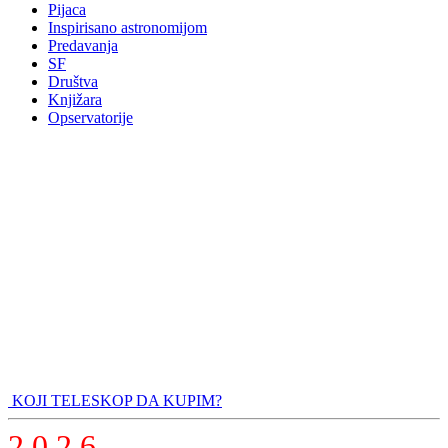
Pijaca
Inspirisano astronomijom
Predavanja
SF
Društva
Knjižara
Opservatorije
KOJI TELESKOP DA KUPIM?
2 0 2 6