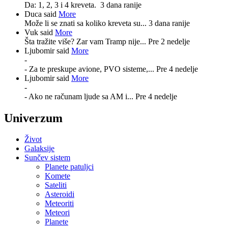
Da: 1, 2, 3 i 4 kreveta.
3 dana ranije
Duca said
More
Može li se znati sa koliko kreveta su...
3 dana ranije
Vuk said
More
Šta tražite više? Zar vam Tramp nije...
Pre 2 nedelje
Ljubomir said
More
-
- Za te preskupe avione, PVO sisteme,...
Pre 4 nedelje
Ljubomir said
More
-
- Ako ne računam ljude sa AM i...
Pre 4 nedelje
Univerzum
Život
Galaksije
Sunčev sistem
Planete patuljci
Komete
Sateliti
Asteroidi
Meteoriti
Meteori
Planete