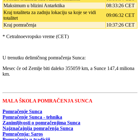
Maksimum u blizini Antarktika
08:33:26 CET
Kraj totaliteta za zadnju lokaciju sa koje se vidi
09:06:32 CET
totalitet
Kraj pomračenja
10:37:26 CET
* Cetralnoevropsko vreme (CET)
U trenutku delimičnog pomračenja Sunca:
Mesec će od Zemlje biti daleko 355059 km, a Sunce 147,4 miliona
km.
MALA ŠKOLA POMRAČENJA SUNCA
Pomračenje Sunca
Pomračenje Sunca - tehnika
Zanimljivosti o pomračenjima Sunca
Najznačajnija pomračenja Sunca
Pomračenja: Saros
Pomračenja u tradiciji