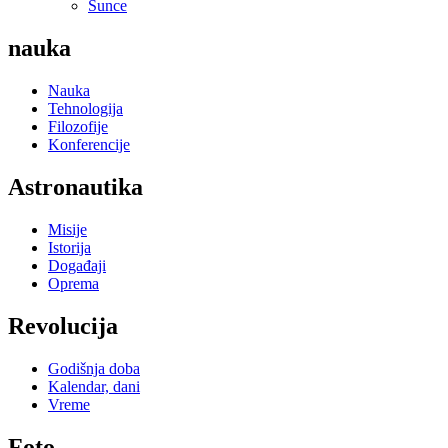
Sunce
nauka
Nauka
Tehnologija
Filozofije
Konferencije
Astronautika
Misije
Istorija
Događaji
Oprema
Revolucija
Godišnja doba
Kalendar, dani
Vreme
Foto...