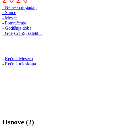
- Nebeski događaji
- Sunce
- Mesec
- Pomračenja
- Godišnja doba
- Gde su ISS, sateliti..
-
Rečnik Meseca
-
Rečnik teleskopa
Osnove (2)