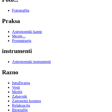
Fotografija
Praksa
Astronomski kamp
Mesije...
Posmatranja
instrumenti
Astronomski instrumenti
Razno
Istraživanja
Vesti
Mediji
Zabavnik
Zagonetni kosmos
Relaksacija
Biografije