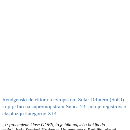
Rendgenski detektor na evropskom Solar Orbiteru (SolO)
koji je bio na suprotnoj strani Sunca 23. jula je registrovao
eksploziju kategorije X14.
„Iz procenjene klase GOES, to je bila najveća baklja do
sada“,
kaže Semjuel Kruker sa Univerziteta u Berkliju, glavni