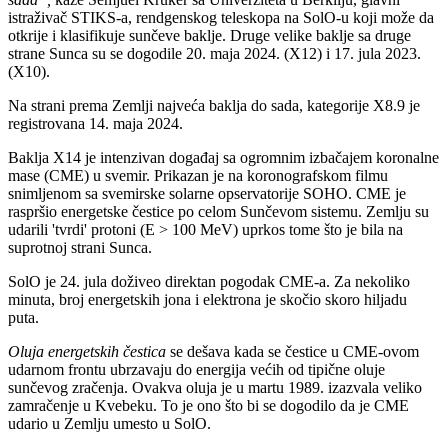
istraživač STIKS-a, rendgenskog teleskopa na SolO-u koji može da
otkrije i klasifikuje sunčeve baklje. Druge velike baklje sa druge
strane Sunca su se dogodile 20. maja 2024. (X12) i 17. jula 2023.
(X10).
Na strani prema Zemlji najveća baklja do sada, kategorije X8.9 je
registrovana 14. maja 2024.
Baklja X14 je intenzivan događaj sa ogromnim izbačajem koronalne
mase (CME) u svemir. Prikazan je na koronografskom filmu
snimljenom sa svemirske solarne opservatorije SOHO. CME je
raspršio energetske čestice po celom Sunčevom sistemu. Zemlju su
udarili 'tvrdi' protoni (E > 100 MeV) uprkos tome što je bila na
suprotnoj strani Sunca.
SolO je 24. jula doživeo direktan pogodak CME-a. Za nekoliko
minuta, broj energetskih jona i elektrona je skočio skoro hiljadu
puta.
Oluja energetskih čestica
se dešava kada se čestice u CME-ovom
udarnom frontu ubrzavaju do energija većih od tipične oluje
sunčevog zračenja. Ovakva oluja je u martu 1989. izazvala veliko
zamračenje u Kvebeku. To je ono što bi se dogodilo da je CME
udario u Zemlju umesto u SolO.