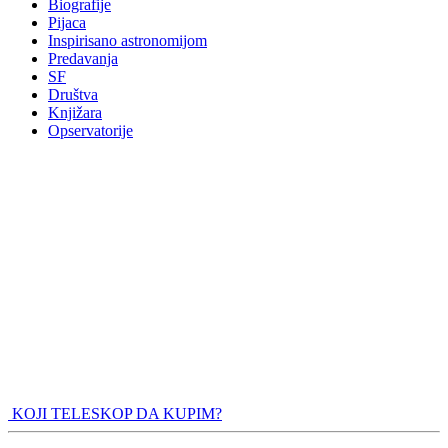
Biografije
Pijaca
Inspirisano astronomijom
Predavanja
SF
Društva
Knjižara
Opservatorije
KOJI TELESKOP DA KUPIM?