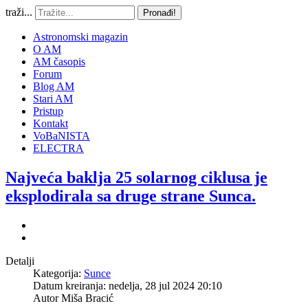
traži...
Pronađi!
Astronomski magazin
O AM
AM časopis
Forum
Blog AM
Stari AM
Pristup
Kontakt
VoBaNISTA
ELECTRA
Najveća baklja 25 solarnog ciklusa je
eksplodirala sa druge strane Sunca.
Detalji
Kategorija:
Sunce
Datum kreiranja: nedelja, 28 jul 2024 20:10
Autor
Miša Bracić