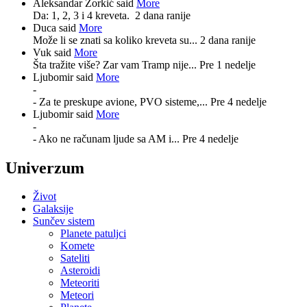
Aleksandar Zorkić said
More
Da: 1, 2, 3 i 4 kreveta.
2 dana ranije
Duca said
More
Može li se znati sa koliko kreveta su...
2 dana ranije
Vuk said
More
Šta tražite više? Zar vam Tramp nije...
Pre 1 nedelje
Ljubomir said
More
-
- Za te preskupe avione, PVO sisteme,...
Pre 4 nedelje
Ljubomir said
More
-
- Ako ne računam ljude sa AM i...
Pre 4 nedelje
Univerzum
Život
Galaksije
Sunčev sistem
Planete patuljci
Komete
Sateliti
Asteroidi
Meteoriti
Meteori