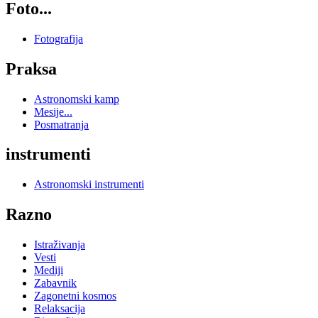
Foto...
Fotografija
Praksa
Astronomski kamp
Mesije...
Posmatranja
instrumenti
Astronomski instrumenti
Razno
Istraživanja
Vesti
Mediji
Zabavnik
Zagonetni kosmos
Relaksacija