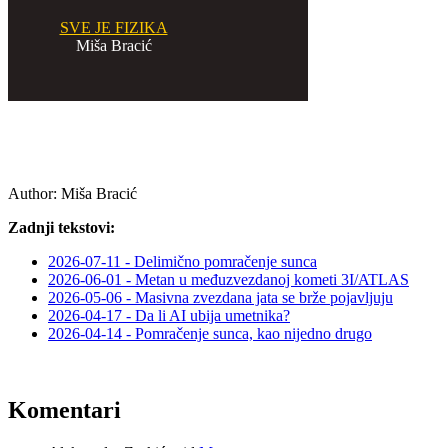
SVE JE FIZIKA
Miša Bracić
Author:
Miša Bracić
Zadnji tekstovi:
2026-07-11 - Delimično pomračenje sunca
2026-06-01 - Metan u međuzvezdanoj kometi 3I/ATLAS
2026-05-06 - Masivna zvezdana jata se brže pojavljuju
2026-04-17 - Da li AI ubija umetnika?
2026-04-14 - Pomračenje sunca, kao nijedno drugo
Komentari