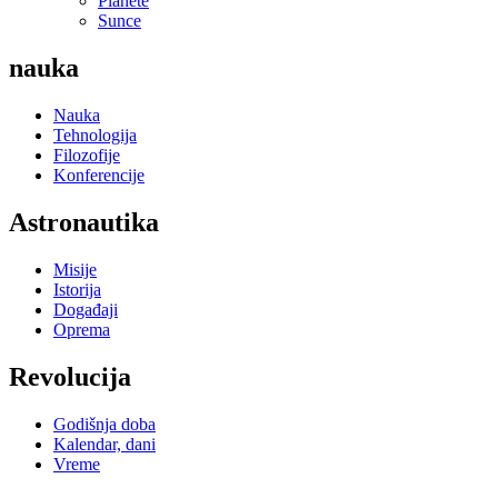
Planete
Sunce
nauka
Nauka
Tehnologija
Filozofije
Konferencije
Astronautika
Misije
Istorija
Događaji
Oprema
Revolucija
Godišnja doba
Kalendar, dani
Vreme