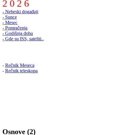
2 0 2 6
- Nebeski događaji
- Sunce
- Mesec
- Pomračenja
- Godišnja doba
- Gde su ISS, sateliti..
-
Rečnik Meseca
-
Rečnik teleskopa
Osnove (2)