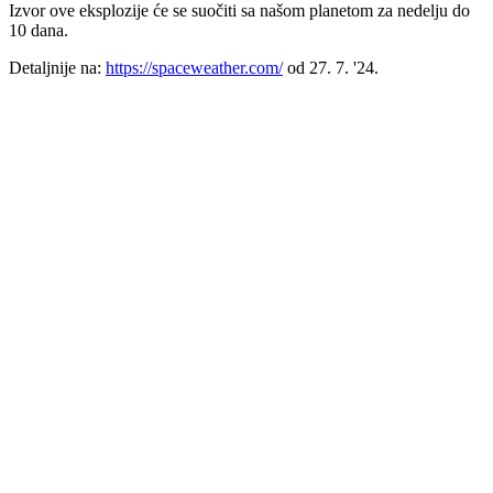
Izvor ove eksplozije će se suočiti sa našom planetom za nedelju do
10 dana.
Detaljnije na:
https://spaceweather.com/
od 27. 7. '24.