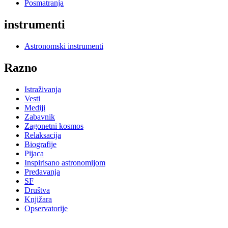
Posmatranja
instrumenti
Astronomski instrumenti
Razno
Istraživanja
Vesti
Mediji
Zabavnik
Zagonetni kosmos
Relaksacija
Biografije
Pijaca
Inspirisano astronomijom
Predavanja
SF
Društva
Knjižara
Opservatorije