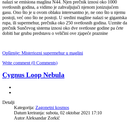
nalazi se emisiona maglina N44. Njen prečnik iznosi oko 1000
svetlosnih godina, a vidimo je zahvaljujući njenom jonizujućem
gasu. Ono što je u ovom oblaku interesantno je, ne ono što u njemu
postoji, već ono što ne postoji. U sredini magline nalazi se gigantska
rupa, ili supermehur, prečnika oko 250 svetlosnih godina. Uzmite da
prečnik Sunčevog sistema iznosi oko dve svetlosne godine pa ćete
dobiti bar grubu predstavu o veličini ove zjapeće praznine
Opširnije: Misteriozni supermehur u maglini
Write comment (0 Comments)
Cygnus Loop Nebula
Detalji
Kategorija:
Zagonetni kosmos
Datum kreiranja: subota, 02 oktobar 2021 17:10
Autor Aleksandar Zorkić