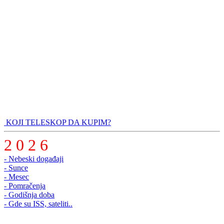
KOJI TELESKOP DA KUPIM?
2 0 2 6
- Nebeski događaji
- Sunce
- Mesec
- Pomračenja
- Godišnja doba
- Gde su ISS, sateliti..