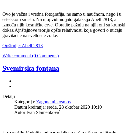
Ovo je važna i vredna fotografija, ne samo u naučnom, nego i u
estetskom smislu. Na njoj vidimo jato galaksija Abell 2813, a
između njih kosmičke crve. Obratite pažnju na njih oni su krunski
dokaz Ajnštajnove teorije opšte relativnosti koja govori o uticaju
gravitacije na svetlosne zrake.
Opširnije: Abell 2813
Write comment (0 Comments)
Svemirska fontana
Detalji
Kategorija:
Zagonetni kosmos
Datum kreiranja: sreda, 28 oktobar 2020 10:10
Autor Ivan Stamenković
U sazvežđu Vodolija, od nas udaljeno nešto više od milijardu