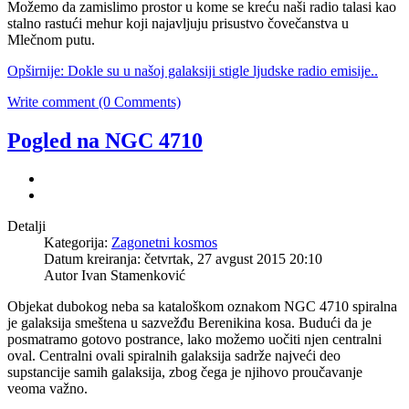
Možemo da zamislimo prostor u kome se kreću naši radio talasi kao
stalno rastući mehur koji najavljuju prisustvo čovečanstva u
Mlečnom putu.
Opširnije: Dokle su u našoj galaksiji stigle ljudske radio emisije..
Write comment (0 Comments)
Pogled na NGC 4710
Detalji
Kategorija:
Zagonetni kosmos
Datum kreiranja: četvrtak, 27 avgust 2015 20:10
Autor Ivan Stamenković
Objekat dubokog neba sa kataloškom oznakom NGC 4710 spiralna
je galaksija smeštena u sazvežđu Berenikina kosa. Budući da je
posmatramo gotovo postrance, lako možemo uočiti njen centralni
oval. Centralni ovali spiralnih galaksija sadrže najveći deo
supstancije samih galaksija, zbog čega je njihovo proučavanje
veoma važno.