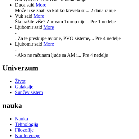
Duca said
More
Može li se znati sa koliko kreveta su...
2 dana ranije
Vuk said
More
Šta tražite više? Zar vam Tramp nije...
Pre 1 nedelje
Ljubomir said
More
-
- Za te preskupe avione, PVO sisteme,...
Pre 4 nedelje
Ljubomir said
More
-
- Ako ne računam ljude sa AM i...
Pre 4 nedelje
Univerzum
Život
Galaksije
Sunčev sistem
nauka
Nauka
Tehnologija
Filozofije
Konferencije