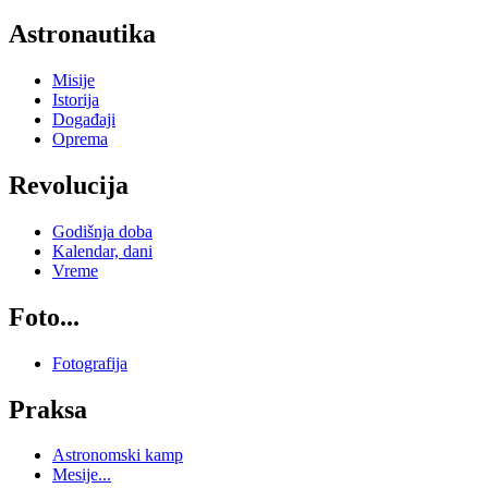
Astronautika
Misije
Istorija
Događaji
Oprema
Revolucija
Godišnja doba
Kalendar, dani
Vreme
Foto...
Fotografija
Praksa
Astronomski kamp
Mesije...