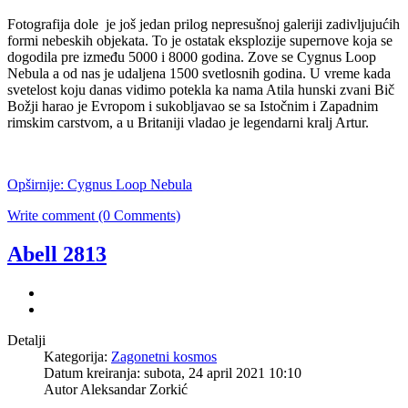
Fotografija dole je još jedan prilog nepresušnoj galeriji zadivljujućih
formi nebeskih objekata. To je ostatak eksplozije supernove koja se
dogodila pre između 5000 i 8000 godina. Zove se Cygnus Loop
Nebula a od nas je udaljena 1500 svetlosnih godina. U vreme kada
svetelost koju danas vidimo potekla ka nama Atila hunski zvani Bič
Božji harao je Evropom i sukobljavao se sa Istočnim i Zapadnim
rimskim carstvom, a u Britaniji vladao je legendarni kralj Artur.
Opširnije: Cygnus Loop Nebula
Write comment (0 Comments)
Abell 2813
Detalji
Kategorija:
Zagonetni kosmos
Datum kreiranja: subota, 24 april 2021 10:10
Autor Aleksandar Zorkić