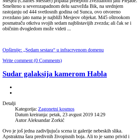
Mesjea (Charles Messier) pripada prelepom zvezdanom jatu Plejade.
Smešteno u severozapadnom delu sazvežđa Bik, na srednjem
rastojanju od 444 svetlosnih godina od Sunca, ovo otvoreno
zvezdano jato nama je najbliži Mesjeov objekat. M45 oštrookom
posmatraču otkriva svojih sedam najblistavijih zvezda; ali čak se i
običnim dvogledom može videti ...
Opširnije: „Sedam sestara“ u infracrvenom domenu
Write comment (0 Comments)
Sudar galaksija kamerom Habla
Detalji
Kategorija:
Zagonetni kosmos
Datum kreiranja: petak, 23 avgust 2019 14:29
Autor Aleksandar Zorkić
Ovo je još jedna zadivljujuća scena iz galerije nebeskih slika.
Apstraktna šara predivnih živopisnih boja. Ali to je samo privid i