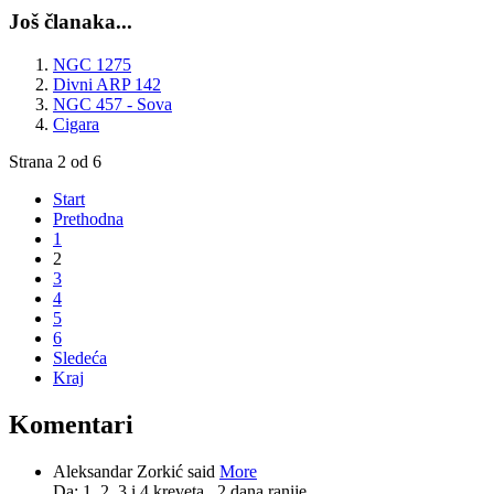
Još članaka...
NGC 1275
Divni ARP 142
NGC 457 - Sova
Cigara
Strana 2 od 6
Start
Prethodna
1
2
3
4
5
6
Sledeća
Kraj
Komentari
Aleksandar Zorkić said
More
Da: 1, 2, 3 i 4 kreveta.
2 dana ranije