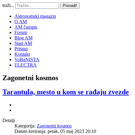
traži...
Pronađi!
Astronomski magazin
O AM
AM časopis
Forum
Blog AM
Stari AM
Pristup
Kontakt
VoBaNISTA
ELECTRA
Zagonetni kosmos
Tarantula, mesto u kom se rađaju zvezde
Detalji
Kategorija:
Zagonetni kosmos
Datum kreiranja: petak, 05 maj 2023 20:10