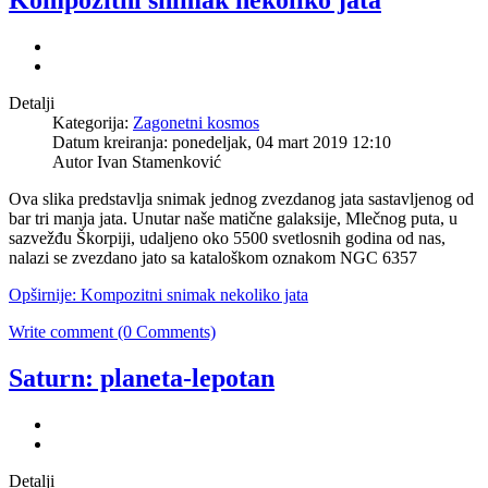
Kompozitni snimak nekoliko jata
Detalji
Kategorija:
Zagonetni kosmos
Datum kreiranja: ponedeljak, 04 mart 2019 12:10
Autor Ivan Stamenković
Ova slika predstavlja snimak jednog zvezdanog jata sastavljenog od
bar tri manja jata. Unutar naše matične galaksije, Mlečnog puta, u
sazvežđu Škorpiji, udaljeno oko 5500 svetlosnih godina od nas,
nalazi se zvezdano jato sa kataloškom oznakom NGC 6357
Opširnije: Kompozitni snimak nekoliko jata
Write comment (0 Comments)
Saturn: planeta-lepotan
Detalji