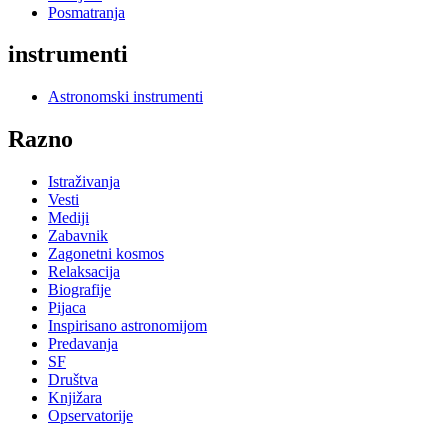
Posmatranja
instrumenti
Astronomski instrumenti
Razno
Istraživanja
Vesti
Mediji
Zabavnik
Zagonetni kosmos
Relaksacija
Biografije
Pijaca
Inspirisano astronomijom
Predavanja
SF
Društva
Knjižara
Opservatorije