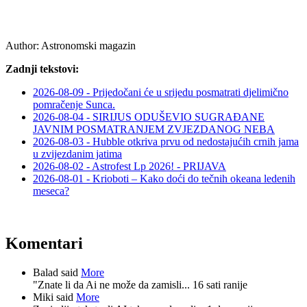
Author:
Astronomski magazin
Zadnji tekstovi:
2026-08-09 - Prijedočani će u srijedu posmatrati djelimično
pomračenje Sunca.
2026-08-04 - SIRIJUS ODUŠEVIO SUGRAĐANE
JAVNIM POSMATRANJEM ZVJEZDANOG NEBA
2026-08-03 - Hubble otkriva prvu od nedostajućih crnih jama
u zvijezdanim jatima
2026-08-02 - Astrofest Lp 2026! - PRIJAVA
2026-08-01 - Krioboti – Kako doći do tečnih okeana ledenih
meseca?
Komentari
Balad said
More
"Znate li da Ai ne može da zamisli...
16 sati ranije
Miki said
More