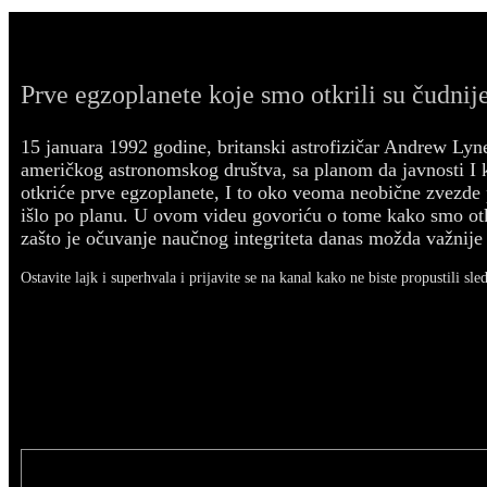
Prve egzoplanete koje smo otkrili su čudnije
15 januara 1992 godine, britanski astrofizičar Andrew Lyn
američkog astronomskog društva, sa planom da javnosti I
otkriće prve egzoplanete, I to oko veoma neobične zvezde p
išlo po planu. U ovom videu govoriću o tome kako smo otk
zašto je očuvanje naučnog integriteta danas možda važnije 
Ostavite lajk i superhvala i prijavite se na kanal kako ne biste propustili sle