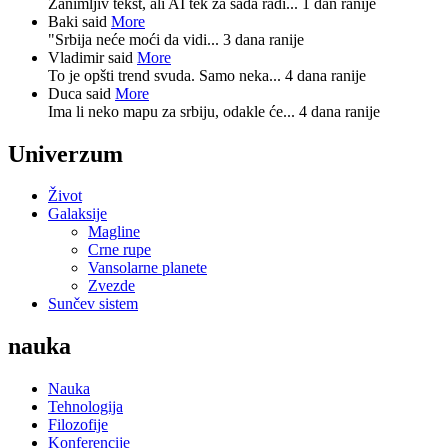
Zanimljiv tekst, ali AI tek za sada radi...
1 dan ranije
Baki said
More
"Srbija neće moći da vidi...
3 dana ranije
Vladimir said
More
To je opšti trend svuda. Samo neka...
4 dana ranije
Duca said
More
Ima li neko mapu za srbiju, odakle će...
4 dana ranije
Univerzum
Život
Galaksije
Magline
Crne rupe
Vansolarne planete
Zvezde
Sunčev sistem
nauka
Nauka
Tehnologija
Filozofije
Konferencije