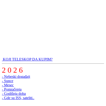
KOJI TELESKOP DA KUPIM?
2 0 2 6
- Nebeski događaji
- Sunce
- Mesec
- Pomračenja
- Godišnja doba
- Gde su ISS, sateliti..