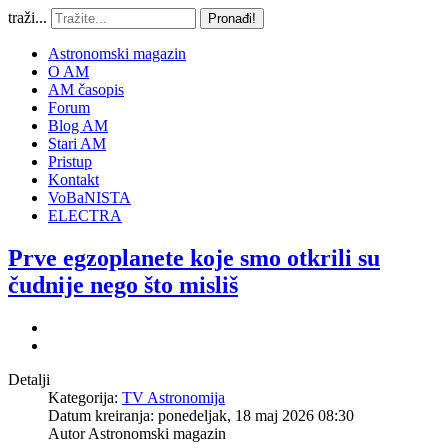
traži...
Pronađi!
Astronomski magazin
O AM
AM časopis
Forum
Blog AM
Stari AM
Pristup
Kontakt
VoBaNISTA
ELECTRA
Prve egzoplanete koje smo otkrili su
čudnije nego što misliš
Detalji
Kategorija:
TV Astronomija
Datum kreiranja: ponedeljak, 18 maj 2026 08:30
Autor
Astronomski magazin