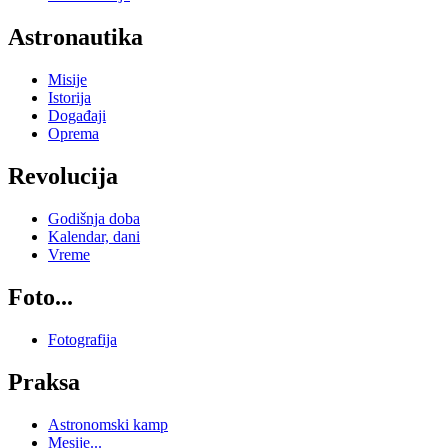
Astronautika
Misije
Istorija
Događaji
Oprema
Revolucija
Godišnja doba
Kalendar, dani
Vreme
Foto...
Fotografija
Praksa
Astronomski kamp
Mesije...